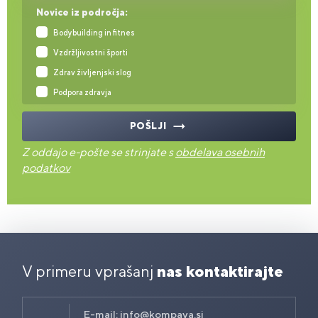
Novice iz področja:
Bodybuilding in fitnes
Vzdržljivostni športi
Zdrav življenjski slog
Podpora zdravja
POŠLJI
Z oddajo e-pošte se strinjate s
obdelava osebnih
podatkov
V primeru vprašanj
nas kontaktirajte
E-mail:
info@kompava.si