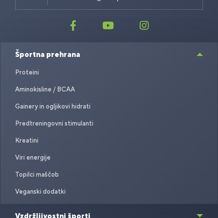
Športna prehrana
Proteini
Aminokisline / BCAA
Gainery in ogljikovi hidrati
Predtreningovni stimulanti
Kreatini
Viri energije
Topilci maščob
Veganski dodatki
Vzdržljivostni športi