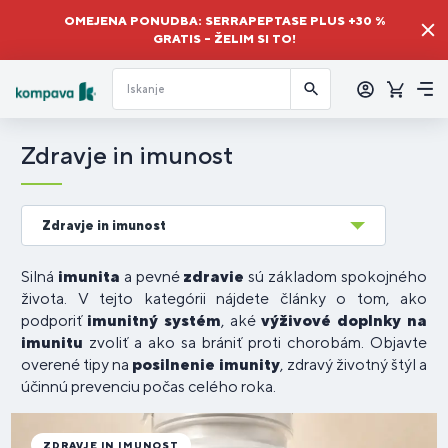
OMEJENA PONUDBA: SERRAPEPTASE PLUS +30 %
GRATIS – ŽELIM SI TO!
Prijava
Košaric
Me
Zdravje in imunost
Zdravje in imunost
Silná
imunita
a pevné
zdravie
sú základom spokojného
života. V tejto kategórii nájdete články o tom, ako
podporiť
imunitný systém
, aké
výživové doplnky na
imunitu
zvoliť a ako sa brániť proti chorobám. Objavte
overené tipy na
posilnenie imunity
, zdravý životný štýl a
účinnú prevenciu počas celého roka.
ZDRAVJE IN IMUNOST