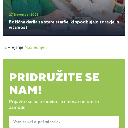
27. November 2025
Božična darila za stare starše, ki spodbujajo zdravje in
vitalnost
« Prejšnje
Naslednje »
PRIDRUŽITE SE
NAM!
Prijavite se na e-novice in ničesar ne boste
zamudili.
Vnesite vaš e-poštni naslov