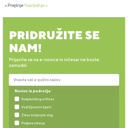
« Prejšnje
Naslednje »
PRIDRUŽITE SE
NAM!
Prijavite se na e-novice in ničesar ne boste
zamudili.
Vnesite vaš e-poštni naslov
Novice iz področja:
Bodybuilding in fitnes
Vzdržljivostni športi
Zdrav življenjski slog
Podpora zdravja