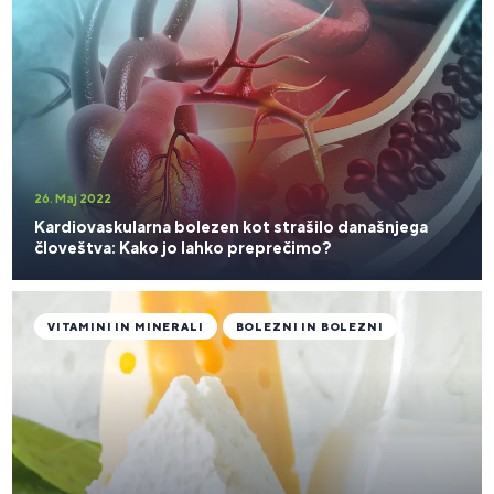
26. Maj 2022
Kardiovaskularna bolezen kot strašilo današnjega
človeštva: Kako jo lahko preprečimo?
VITAMINI IN MINERALI
BOLEZNI IN BOLEZNI