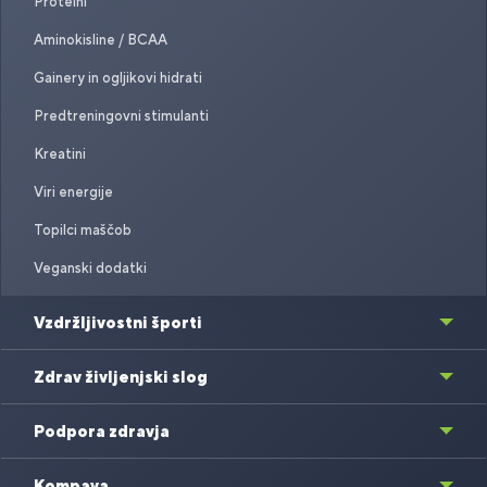
Proteini
Aminokisline / BCAA
Gainery in ogljikovi hidrati
Predtreningovni stimulanti
Kreatini
Viri energije
Topilci maščob
Veganski dodatki
Vzdržljivostni športi
Zdrav življenjski slog
Podpora zdravja
Kompava