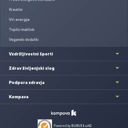
Kreatini
Viri energije
Topilci maščob
Veganski dodatki
Vzdržljivostni športi
Zdrav življenjski slog
Podpora zdravja
Kompava
Powered by
BUXUS
&
ui42