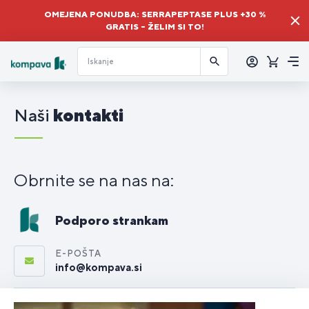
OMEJENA PONUDBA: SERRAPEPTASE PLUS +30 %
GRATIS – ŽELIM SI TO!
Prijava
Košaric
Me
Naši
kontakti
Obrnite se na nas na:
Podporo strankam
E-POŠTA
info@kompava.si