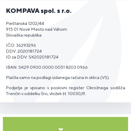
KOMPAVA spol. s r.o.
Piešťanská 1202/44
915 01 Nové Mesto nad Váhom
Slovaška republika
IČO: 36293296
DDV: 2020181724
ID za DDV: SK2020181724
IBAN: SK29 0900 0000 0051 8203 0966
Plačila samo na podlagi izdanega računa in sklica (VS).
Podjetje je vpisano v poslovni register Okrožnega sodišča
Trenčín v oddelku Sro, vložek št. 10030/R.