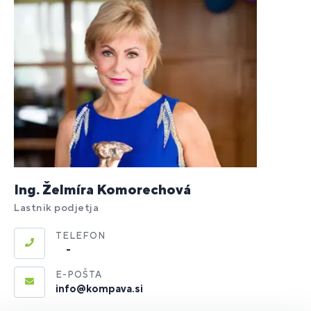
Ing. Želmíra Komorechová
Lastnik podjetja
TELEFON
‎ ‎ ‎ ‎ ‎ -
E-POŠTA
info@kompava.si