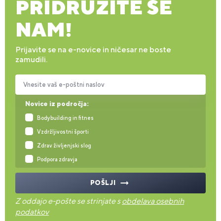
PRIDRUŽITE SE
NAM!
Prijavite se na e-novice in ničesar ne boste
zamudili.
Vnesite vaš e-poštni naslov
Novice iz področja:
Bodybuilding in fitnes
Vzdržljivostni športi
Zdrav življenjski slog
Podpora zdravja
POŠLJI
Z oddajo e-pošte se strinjate s
obdelava osebnih
podatkov