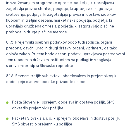
in vzdrževanjem programske opreme, podjetje, ki upravljavcu
zagotavlja pravne storitve, podjetje, ki upravljavcu zagotavlja
svetovanje, podjetja, ki zagotavljajo prevoz in dostavo izdelkov
kupcem in tretjim osebam, marketinška podjetja, podjetja, ki
upravljajo družbena omrežja, podjetja, ki zagotavljajo plačilne
prehode in druge plačilne metode.
8.1.5. Prejemniki osebnih podatkov bodo tudi sodišča, organi
pregona, davčni urad in drugi državni organi, v primeru, da tako
določa zakon. Pri tem bodo osebni podatki upravljavca posredovani
tem uradom in državnim institucijam na podlagi in v soglasju
s pravnimi predpisi Slovaške republike.
8.1.6. Seznam tretjih subjektov - obdelovalcev in prejemnikov, ki
obdelujejo osebne podatke prizadete osebe:
Pošta Slovenije - sprejem, obdelava in dostava pošiljk, SMS
obvestilo prejemniku pošiljke
Packeta Slovakia s. r. o.
-
sprejem, obdelava in dostava pošiljk,
SMS obvestilo prejemniku pošiljke