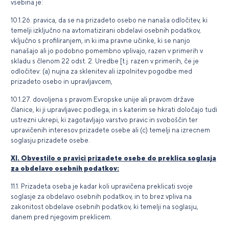
vsebina je:
10.1.26. pravica, da se na prizadeto osebo ne nanaša odločitev, ki
temelji izključno na avtomatizirani obdelavi osebnih podatkov,
vključno s profiliranjem, in ki ima pravne učinke, ki se nanjo
nanašajo ali jo podobno pomembno vplivajo, razen v primerih v
skladu s členom 22 odst. 2. Uredbe [t.j. razen v primerih, če je
odločitev: (a) nujna za sklenitev ali izpolnitev pogodbe med
prizadeto osebo in upravljavcem,
10.1.27. dovoljena s pravom Evropske unije ali pravom države
članice, ki ji upravljavec podlega, in s katerim se hkrati določajo tudi
ustrezni ukrepi, ki zagotavljajo varstvo pravic in svoboščin ter
upravičenih interesov prizadete osebe ali (c) temelji na izrecnem
soglasju prizadete osebe.
XI. Obvestilo o pravici prizadete osebe do preklica soglasja
za obdelavo osebnih podatkov:
11.1. Prizadeta oseba je kadar koli upravičena preklicati svoje
soglasje za obdelavo osebnih podatkov, in to brez vpliva na
zakonitost obdelave osebnih podatkov, ki temelji na soglasju,
danem pred njegovim preklicem.