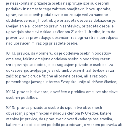
je nezakonita in prizadeta oseba nasprotuje izbrisu osebnih
podatkov in namesto tega zahteva omejitev njihove uporabe,
upravljavec osebnih podatkov ne potrebuje več za namene
obdelave, vendar jih potrebuje prizadeta oseba za dokazovanje,
uveljavljanje ali obrambo pravnih zahtevkov, prizadeta oseba je
ugovarjala obdelavi v skladu s členom 21 odst. 1. Uredbe, in to do
preveritve, ali prevladujejo upravičeni razlogi na strani upravljavca
nad upravičenimi razlogi prizadete osebe;
10.1.13. pravica, da v primeru, da je obdelava osebnih podatkov
omejena, takšna omejena obdelava osebnih podatkov, razen
shranjevanja, se obdeluje le s soglasjem prizadete osebe ali za
dokazovanje, uveljavljanje ali obrambo pravnih zahtevkov, ali za
zaščito pravic druge fizične ali pravne osebe, ali iz razlogov
pomembnega javnega interesa Evropske unije ali države članice;
10.1.14. pravica biti vnaprej obveščen o preklicu omejitve obdelave
osebnih podatkov;
10.1.15. pravica prizadete osebe do izpolnitve obveznosti
obveščanja prejemnikom v skladu s členom 19 Uredbe, katere
vsebina je: pravica, da upravljavec obvesti vsakega prejemnika,
kateremu so bili osebni podatki posredovani, o vsakem popravku ali