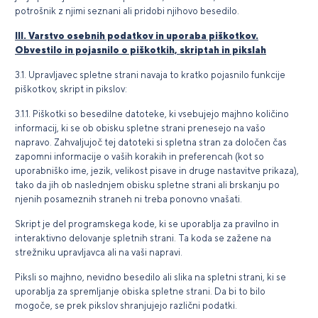
potrošnik z njimi seznani ali pridobi njihovo besedilo.
III. Varstvo osebnih podatkov in uporaba piškotkov.
Obvestilo in pojasnilo o piškotkih, skriptah in pikslah
3.1. Upravljavec spletne strani navaja to kratko pojasnilo funkcije
piškotkov, skript in pikslov:
3.1.1. Piškotki so besedilne datoteke, ki vsebujejo majhno količino
informacij, ki se ob obisku spletne strani prenesejo na vašo
napravo. Zahvaljujoč tej datoteki si spletna stran za določen čas
zapomni informacije o vaših korakih in preferencah (kot so
uporabniško ime, jezik, velikost pisave in druge nastavitve prikaza),
tako da jih ob naslednjem obisku spletne strani ali brskanju po
njenih posameznih straneh ni treba ponovno vnašati.
Skript je del programskega kode, ki se uporablja za pravilno in
interaktivno delovanje spletnih strani. Ta koda se zažene na
strežniku upravljavca ali na vaši napravi.
Piksli so majhno, nevidno besedilo ali slika na spletni strani, ki se
uporablja za spremljanje obiska spletne strani. Da bi to bilo
mogoče, se prek pikslov shranjujejo različni podatki.