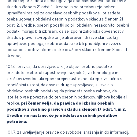
podatkov, prizadeta oseba ugovarja obdelavi osebnih podatkov v
skladu s členom 21 odst. 1. Uredbe in ne prevladujejo nobeni
upravičeni razlogi za obdelavo osebnih podatkov ali prizadeta
oseba ugovarja obdelavi osebnih podatkov v skladu s členom 21
odst. 2. Uredbe, osebni podatki so bili obdelani nezakonito, osebni
podatki morajo biti izbrisani, da se izpolni zakonska obveznost v
skladu s pravom Evropske unije ali pravom države članice, ki ji
upravljavec podlega, osebni podatki so bili pridobljeni v zvezi s
ponudbo storitev informacijske družbe v skladu s členom 8 odst. 1.
Uredbe;
10.1.6. pravica, da upravljavec, ki je objavil osebne podatke
prizadete osebe, ob upoštevanju razpoložljive tehnologije in
stroškov izvedbe ukrepov sprejme ustrezne ukrepe, vključno s
tehničnimi ukrepi, da obvesti druge upravljavce, ki izvajajo
obdelavo osebnih podatkov, da prizadeta oseba zahteva, da
izbrišejo vse povezave do teh osebnih podatkov, njihove kopije ali
replike,
pri čemer velja, da pravica do izbrisa osebnih
podatkov z vsebino pravic v skladu s členom 17 odst. 1. in 2.
Uredbe
ne nastane
, če je obdelava osebnih podatkov
potrebna:
10.1.7. za uveljavljanje pravice do svobode izražanja in do informacij.