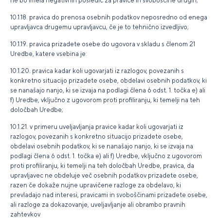
ne bo imela negativnih posledic za pravice in svoboščine drugih;
10.1.18. pravica do prenosa osebnih podatkov neposredno od enega
upravljavca drugemu upravljavcu, če je to tehnično izvedljivo;
10.1.19. pravica prizadete osebe do ugovora v skladu s členom 21
Uredbe, katere vsebina je:
10.1.20. pravica kadar koli ugovarjati iz razlogov, povezanih s
konkretno situacijo prizadete osebe, obdelavi osebnih podatkov, ki
se nanašajo nanjo, ki se izvaja na podlagi člena 6 odst. 1. točka e) ali
f) Uredbe, vključno z ugovorom proti profiliranju, ki temelji na teh
določbah Uredbe;
10.1.21. v primeru uveljavljanja pravice kadar koli ugovarjati iz
razlogov, povezanih s konkretno situacijo prizadete osebe,
obdelavi osebnih podatkov, ki se nanašajo nanjo, ki se izvaja na
podlagi člena 6 odst. 1. točka e) ali f) Uredbe, vključno z ugovorom
proti profiliranju, ki temelji na teh določbah Uredbe, pravica, da
upravljavec ne obdeluje več osebnih podatkov prizadete osebe,
razen če dokaže nujne upravičene razloge za obdelavo, ki
prevladajo nad interesi, pravicami in svoboščinami prizadete osebe,
ali razloge za dokazovanje, uveljavljanje ali obrambo pravnih
zahtevkov