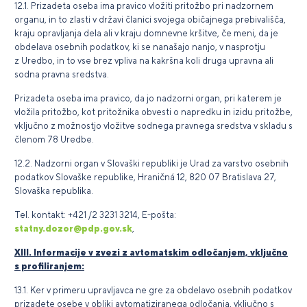
12.1. Prizadeta oseba ima pravico vložiti pritožbo pri nadzornem
organu, in to zlasti v državi članici svojega običajnega prebivališča,
kraju opravljanja dela ali v kraju domnevne kršitve, če meni, da je
obdelava osebnih podatkov, ki se nanašajo nanjo, v nasprotju
z Uredbo, in to vse brez vpliva na kakršna koli druga upravna ali
sodna pravna sredstva.
Prizadeta oseba ima pravico, da jo nadzorni organ, pri katerem je
vložila pritožbo, kot pritožnika obvesti o napredku in izidu pritožbe,
vključno z možnostjo vložitve sodnega pravnega sredstva v skladu s
členom 78 Uredbe.
12.2. Nadzorni organ v Slovaški republiki je Urad za varstvo osebnih
podatkov Slovaške republike, Hraničná 12, 820 07 Bratislava 27,
Slovaška republika.
Tel. kontakt: +421 /2 3231 3214, E-pošta:
statny.dozor@pdp.gov.sk
,
XIII. Informacije v zvezi z avtomatskim odločanjem, vključno
s profiliranjem:
13.1. Ker v primeru upravljavca ne gre za obdelavo osebnih podatkov
prizadete osebe v obliki avtomatiziranega odločanja, vključno s