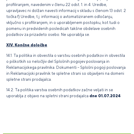
profiliranjem, navedenim v členu 22 odst. 1. in 4. Uredbe,
upravljavec ni dolžan navesti informacij v skladu s členom 13 odst. 2
točka f) Uredbe, t.j. informacij o avtomatiziranem odločanju,
vključno s profiliranjem, in o uporabljenem postopku, kot tudi o
pomenu in predvidenih posledicah takšne obdelave osebnih
podatkov za prizadeto osebo. Ne uporablja se.
XIV. Končne določbe
14.1. Ta politika in obvestila o varstvu osebnih podatkov in obvestila
o piškotkih so neločljiv del Splošnih pogojev poslovanja in
Reklamacijskega pravilnika. Dokumenti – Splošni pogoji poslovanja
in Reklamacijski pravilnik te spletne strani so objavljeni na domeni
spletne strani prodajalca.
14.2. Ta politika varstva osebnih podatkov začne veljati in se
uporablja z objavo na spletni strani prodajalca
dne 01.07.2024