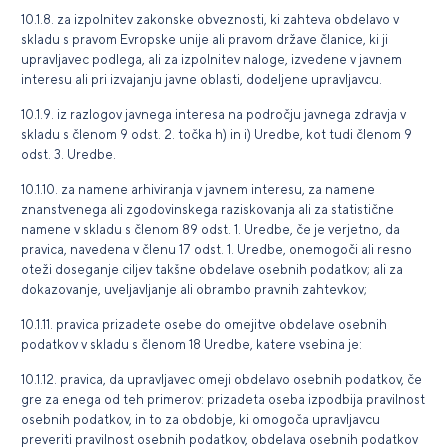
10.1.8. za izpolnitev zakonske obveznosti, ki zahteva obdelavo v
skladu s pravom Evropske unije ali pravom države članice, ki ji
upravljavec podlega, ali za izpolnitev naloge, izvedene v javnem
interesu ali pri izvajanju javne oblasti, dodeljene upravljavcu.
10.1.9. iz razlogov javnega interesa na področju javnega zdravja v
skladu s členom 9 odst. 2. točka h) in i) Uredbe, kot tudi členom 9
odst. 3. Uredbe.
10.1.10. za namene arhiviranja v javnem interesu, za namene
znanstvenega ali zgodovinskega raziskovanja ali za statistične
namene v skladu s členom 89 odst. 1. Uredbe, če je verjetno, da
pravica, navedena v členu 17 odst. 1. Uredbe, onemogoči ali resno
oteži doseganje ciljev takšne obdelave osebnih podatkov; ali za
dokazovanje, uveljavljanje ali obrambo pravnih zahtevkov;
10.1.11. pravica prizadete osebe do omejitve obdelave osebnih
podatkov v skladu s členom 18 Uredbe, katere vsebina je:
10.1.12. pravica, da upravljavec omeji obdelavo osebnih podatkov, če
gre za enega od teh primerov: prizadeta oseba izpodbija pravilnost
osebnih podatkov, in to za obdobje, ki omogoča upravljavcu
preveriti pravilnost osebnih podatkov, obdelava osebnih podatkov