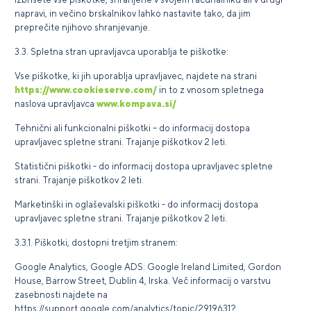
napravi, in večino brskalnikov lahko nastavite tako, da jim
preprečite njihovo shranjevanje.
3.3. Spletna stran upravljavca uporablja te piškotke:
Vse piškotke, ki jih uporablja upravljavec, najdete na strani
https://www.cookieserve.com/
in to z vnosom spletnega
naslova upravljavca
www.kompava.si/
Tehnični ali funkcionalni piškotki – do informacij dostopa
upravljavec spletne strani. Trajanje piškotkov 2 leti.
Statistični piškotki - do informacij dostopa upravljavec spletne
strani. Trajanje piškotkov 2 leti.
Marketinški in oglaševalski piškotki - do informacij dostopa
upravljavec spletne strani. Trajanje piškotkov 2 leti.
3.3.1. Piškotki, dostopni tretjim stranem:
Google Analytics, Google ADS: Google Ireland Limited, Gordon
House, Barrow Street, Dublin 4, Irska. Več informacij o varstvu
zasebnosti najdete na
https://support.google.com/analytics/topic/2919631?