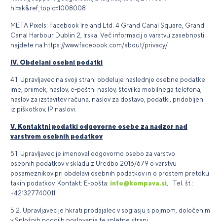
hl=sk&ref_topic=1008008
META Pixels: Facebook Ireland Ltd. 4 Grand Canal Square, Grand
Canal Harbour Dublin 2, Irska. Več informacij o varstvu zasebnosti
najdete na https://www.facebook.com/about/privacy/
IV.
Obdelani osebni podatki
4.1. Upravljavec na svoji strani obdeluje naslednje osebne podatke:
ime, priimek, naslov, e-poštni naslov, številka mobilnega telefona,
naslov za izstavitev računa, naslov za dostavo, podatki, pridobljeni
iz piškotkov, IP naslovi.
V. Kontaktni podatki odgovorne osebe za nadzor nad
varstvom osebnih podatkov
5.1. Upravljavec je imenoval odgovorno osebo za varstvo
osebnih podatkov v skladu z Uredbo 2016/679 o varstvu
posameznikov pri obdelavi osebnih podatkov in o prostem pretoku
takih podatkov. Kontakt: E-pošta:
info@kompava.si
, Tel. št.:
+421327740011
5.2. Upravljavec je hkrati prodajalec v soglasju s pojmom, določenim
v Splošnih pogojih poslovanja te spletne strani.