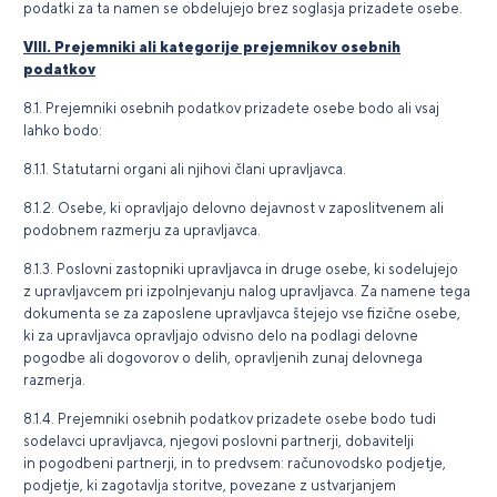
podatki za ta namen se obdelujejo brez soglasja prizadete osebe.
VIII. Prejemniki ali kategorije prejemnikov osebnih
podatkov
8.1. Prejemniki osebnih podatkov prizadete osebe bodo ali vsaj
lahko bodo:
8.1.1. Statutarni organi ali njihovi člani upravljavca.
8.1.2. Osebe, ki opravljajo delovno dejavnost v zaposlitvenem ali
podobnem razmerju za upravljavca.
8.1.3. Poslovni zastopniki upravljavca in druge osebe, ki sodelujejo
z upravljavcem pri izpolnjevanju nalog upravljavca. Za namene tega
dokumenta se za zaposlene upravljavca štejejo vse fizične osebe,
ki za upravljavca opravljajo odvisno delo na podlagi delovne
pogodbe ali dogovorov o delih, opravljenih zunaj delovnega
razmerja.
8.1.4. Prejemniki osebnih podatkov prizadete osebe bodo tudi
sodelavci upravljavca, njegovi poslovni partnerji, dobavitelji
in pogodbeni partnerji, in to predvsem: računovodsko podjetje,
podjetje, ki zagotavlja storitve, povezane z ustvarjanjem