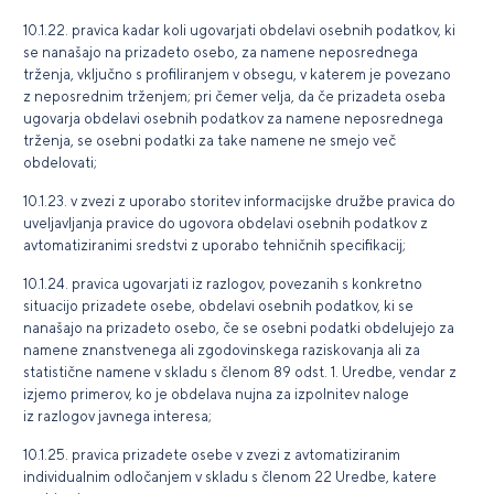
10.1.22. pravica kadar koli ugovarjati obdelavi osebnih podatkov, ki
se nanašajo na prizadeto osebo, za namene neposrednega
trženja, vključno s profiliranjem v obsegu, v katerem je povezano
z neposrednim trženjem; pri čemer velja, da če prizadeta oseba
ugovarja obdelavi osebnih podatkov za namene neposrednega
trženja, se osebni podatki za take namene ne smejo več
obdelovati;
10.1.23. v zvezi z uporabo storitev informacijske družbe pravica do
uveljavljanja pravice do ugovora obdelavi osebnih podatkov z
avtomatiziranimi sredstvi z uporabo tehničnih specifikacij;
10.1.24. pravica ugovarjati iz razlogov, povezanih s konkretno
situacijo prizadete osebe, obdelavi osebnih podatkov, ki se
nanašajo na prizadeto osebo, če se osebni podatki obdelujejo za
namene znanstvenega ali zgodovinskega raziskovanja ali za
statistične namene v skladu s členom 89 odst. 1. Uredbe, vendar z
izjemo primerov, ko je obdelava nujna za izpolnitev naloge
iz razlogov javnega interesa;
10.1.25. pravica prizadete osebe v zvezi z avtomatiziranim
individualnim odločanjem v skladu s členom 22 Uredbe, katere