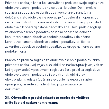
Prizadeta oseba je kadar koli upravičena preklicati svoje soglasje za
obdelavo osebnih podatkov – v celoti ali le delno. Delni preklic
soglasja za obdelavo osebnih podatkov se lahko nanaša na
določeno vrsto obdelovalne operacije / obdelovalnih operacij, pri
čemer zakonitost obdelave osebnih podatkov v obsegu preostalih
obdelovalnih operacij ostane nedotaknjena. Delni preklic soglasja
za obdelavo osebnih podatkov se lahko nanaša na določen
konkreten namen obdelave osebnih podatkov / določene
konkretne namene obdelave osebnih podatkov, pri čemer
zakonitost obdelave osebnih podatkov za druge namene ostane
nedotaknjena.
Pravico do preklica soglasja za obdelavo osebnih podatkov lahko
prizadeta oseba uveljavlja v pisni obliki na naslov upravljavca, vpisan
kot njegov sedež v poslovnem registru v času preklica soglasja za
obdelavo osebnih podatkov ali v elektronski obliki prek
elektronskih sredstev (pošiljanje e-pošte na e-poštni naslov
upravljavca, naveden pri identifikaciji upravljavca v tem
dokumentu).
XII. Obvestilo o pravici prizadete osebe do vložitve
pritožbe pri nadzornem organu: