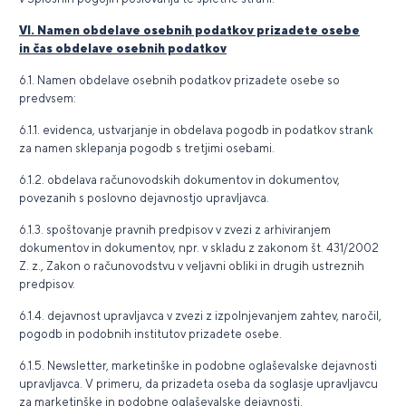
VI. Namen obdelave osebnih podatkov prizadete osebe
in čas obdelave osebnih podatkov
6.1. Namen obdelave osebnih podatkov prizadete osebe so
predvsem:
6.1.1. evidenca, ustvarjanje in obdelava pogodb in podatkov strank
za namen sklepanja pogodb s tretjimi osebami.
6.1.2. obdelava računovodskih dokumentov in dokumentov,
povezanih s poslovno dejavnostjo upravljavca.
6.1.3. spoštovanje pravnih predpisov v zvezi z arhiviranjem
dokumentov in dokumentov, npr. v skladu z zakonom št. 431/2002
Z. z., Zakon o računovodstvu v veljavni obliki in drugih ustreznih
predpisov.
6.1.4. dejavnost upravljavca v zvezi z izpolnjevanjem zahtev, naročil,
pogodb in podobnih institutov prizadete osebe.
6.1.5. Newsletter, marketinške in podobne oglaševalske dejavnosti
upravljavca. V primeru, da prizadeta oseba da soglasje upravljavcu
za marketinške in podobne oglaševalske dejavnosti.