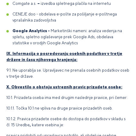
Comgate a.s.
–
izvedba spletnega plačila na internetu
CENEJE doo
- obdelava e-pošte za pošiljanje e-poštnega
vprašalnika zadovoljstva
Google Analytics -
Marketinški nameni: analiza vedenja na
spletu, spletno oglaševanje prek Google Ads, obdelava
statistike v orodjih Google Analytics
IX. Informacija o posredovanju osebnih podatkov v tretje
države in času njihovega hranjenja:
9.1. Ne uporablja se. Upravljavec ne prenaša osebnih podatkov oseb
v tretje države.
X. Obvestilo o obstoju ustreznih pravic prizadete osebe:
10.1. Prizadeta oseba ima med drugim naslednje pravice, pri čemer:
10.1.1. Točka 10.1 ne vpliva na druge pravice prizadetih oseb.
10.1.2. Pravica prizadete osebe do dostopa do podatkov v skladu s
čl. 15 Uredbe
,
katere vsebina je:
pravica pridobiti od upravljavca potrdilo, ali obdeluje osebne