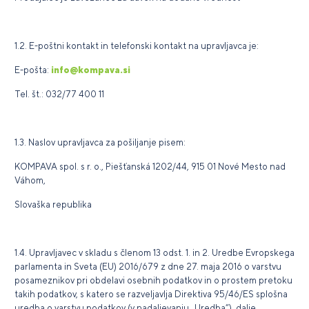
1.2. E-poštni kontakt in telefonski kontakt na upravljavca je:
E-pošta:
info@kompava.si
Tel. št.: 032/77 400 11
1.3. Naslov upravljavca za pošiljanje pisem:
KOMPAVA spol. s r. o., Piešťanská 1202/44, 915 01 Nové Mesto nad
Váhom,
Slovaška republika
1.4. Upravljavec v skladu s členom 13 odst. 1. in 2. Uredbe Evropskega
parlamenta in Sveta (EU) 2016/679 z dne 27. maja 2016 o varstvu
posameznikov pri obdelavi osebnih podatkov in o prostem pretoku
takih podatkov, s katero se razveljavlja Direktiva 95/46/ES splošna
uredba o varstvu podatkov (v nadaljevanju „Uredba“), dalje