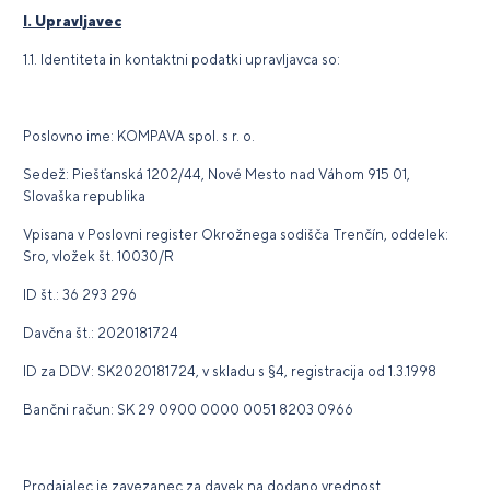
I. Upravljavec
1.1. Identiteta in kontaktni podatki upravljavca so:
Poslovno ime: KOMPAVA spol. s r. o.
Sedež: Piešťanská 1202/44, Nové Mesto nad Váhom 915 01,
Slovaška republika
Vpisana v Poslovni register Okrožnega sodišča Trenčín, oddelek:
Sro, vložek št. 10030/R
ID št.: 36 293 296
Davčna št.: 2020181724
ID za DDV: SK2020181724, v skladu s §4, registracija od 1.3.1998
Bančni račun: SK 29 0900 0000 0051 8203 0966
Prodajalec je zavezanec za davek na dodano vrednost