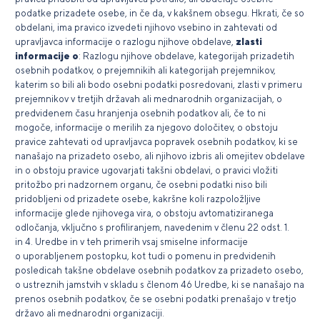
podatke prizadete osebe, in če da, v kakšnem obsegu. Hkrati, če so
obdelani, ima pravico izvedeti njihovo vsebino in zahtevati od
upravljavca informacije o razlogu njihove obdelave,
zlasti
informacije o
: Razlogu njihove obdelave, kategorijah prizadetih
osebnih podatkov, o prejemnikih ali kategorijah prejemnikov,
katerim so bili ali bodo osebni podatki posredovani, zlasti v primeru
prejemnikov v tretjih državah ali mednarodnih organizacijah, o
predvidenem času hranjenja osebnih podatkov ali, če to ni
mogoče, informacije o merilih za njegovo določitev, o obstoju
pravice zahtevati od upravljavca popravek osebnih podatkov, ki se
nanašajo na prizadeto osebo, ali njihovo izbris ali omejitev obdelave
in o obstoju pravice ugovarjati takšni obdelavi, o pravici vložiti
pritožbo pri nadzornem organu, če osebni podatki niso bili
pridobljeni od prizadete osebe, kakršne koli razpoložljive
informacije glede njihovega vira, o obstoju avtomatiziranega
odločanja, vključno s profiliranjem, navedenim v členu 22 odst. 1.
in 4. Uredbe in v teh primerih vsaj smiselne informacije
o uporabljenem postopku, kot tudi o pomenu in predvidenih
posledicah takšne obdelave osebnih podatkov za prizadeto osebo,
o ustreznih jamstvih v skladu s členom 46 Uredbe, ki se nanašajo na
prenos osebnih podatkov, če se osebni podatki prenašajo v tretjo
državo ali mednarodni organizaciji.