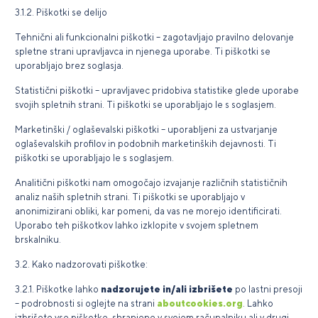
3.1.2. Piškotki se delijo
Tehnični ali funkcionalni piškotki – zagotavljajo pravilno delovanje
spletne strani upravljavca in njenega uporabe. Ti piškotki se
uporabljajo brez soglasja.
Statistični piškotki – upravljavec pridobiva statistike glede uporabe
svojih spletnih strani. Ti piškotki se uporabljajo le s soglasjem.
Marketinški / oglaševalski piškotki – uporabljeni za ustvarjanje
oglaševalskih profilov in podobnih marketinških dejavnosti. Ti
piškotki se uporabljajo le s soglasjem.
Analitični piškotki nam omogočajo izvajanje različnih statističnih
analiz naših spletnih strani. Ti piškotki se uporabljajo v
anonimizirani obliki, kar pomeni, da vas ne morejo identificirati.
Uporabo teh piškotkov lahko izklopite v svojem spletnem
brskalniku.
3.2. Kako nadzorovati piškotke:
3.2.1. Piškotke lahko
nadzorujete in/ali izbrišete
po lastni presoji
– podrobnosti si oglejte na strani
aboutcookies.org
. Lahko
izbrišete vse piškotke, shranjene v svojem računalniku ali v drugi