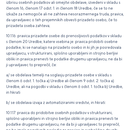
izbrisu osebnih podatkov ali omejitvi obdelave, izvedeni v skladu s
členom 16, členom 17 odst. 1. in členom 18 Uredbe, če se to ne
izkaže za nemogoče ali ne zahteva nesorazmernega truda, pravica,
da upravljavec o teh prejemnikih obvesti prizadeto osebo, če to
prizadeta oseba zahteva;
10.1.16. pravica prizadete osebe do prenosljivosti podatkov v skladu
s členom 20 Uredbe, katere vsebina je: pravica pridobiti osebne
podatke, ki se nanašajo na prizadeto osebo in ki jih je posredovala
upravljavcu, v strukturirani, splošno uporabljeni in strojno berljivi
obliki in pravica prenesti te podatke drugemu upravljavcu, ne da bi
ji upravljavec to preprečil, če:
a/ se obdelava temelji na soglasju prizadete osebe v skladu s
členom 6 odst. 1. točka a) Uredbe ali členom 9 odst. 2. točka a)
Uredbe, ali na pogodbi v skladu s členom 6 odst. 1. točka b) Uredbe,
in hkrati
b/ se obdelava izvaja z avtomatiziranimi sredstvi, in hkrati:
10.1.17. pravica do pridobitve osebnih podatkov v strukturirani,
splošno uporabljeni in strojno berljivi obliki in pravica prenesti te
podatke drugemu upravljavcu, ne da bi ji upravljavec to preprečil,