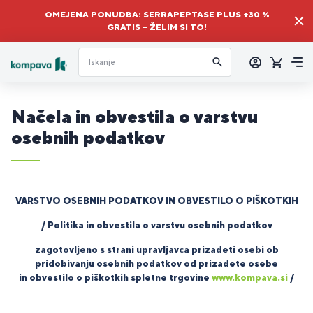
OMEJENA PONUDBA: SERRAPEPTASE PLUS +30 %
GRATIS – ŽELIM SI TO!
Prijava
Košaric
Me
Načela in obvestila o varstvu
osebnih podatkov
VARSTVO OSEBNIH PODATKOV IN OBVESTILO O PIŠKOTKIH
/ Politika in obvestila o varstvu osebnih podatkov
zagotovljeno s strani upravljavca prizadeti osebi ob
pridobivanju osebnih podatkov od prizadete osebe
in obvestilo o piškotkih spletne trgovine
www.kompava.si
/