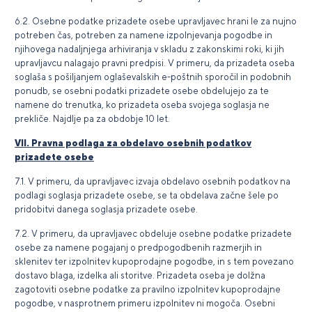
6.2. Osebne podatke prizadete osebe upravljavec hrani le za nujno
potreben čas, potreben za namene izpolnjevanja pogodbe in
njihovega nadaljnjega arhiviranja v skladu z zakonskimi roki, ki jih
upravljavcu nalagajo pravni predpisi. V primeru, da prizadeta oseba
soglaša s pošiljanjem oglaševalskih e-poštnih sporočil in podobnih
ponudb, se osebni podatki prizadete osebe obdelujejo za te
namene do trenutka, ko prizadeta oseba svojega soglasja ne
prekliče. Najdlje pa za obdobje 10 let.
VII. Pravna podlaga za obdelavo osebnih podatkov
prizadete osebe
7.1. V primeru, da upravljavec izvaja obdelavo osebnih podatkov na
podlagi soglasja prizadete osebe, se ta obdelava začne šele po
pridobitvi danega soglasja prizadete osebe.
7.2. V primeru, da upravljavec obdeluje osebne podatke prizadete
osebe za namene pogajanj o predpogodbenih razmerjih in
sklenitev ter izpolnitev kupoprodajne pogodbe, in s tem povezano
dostavo blaga, izdelka ali storitve. Prizadeta oseba je dolžna
zagotoviti osebne podatke za pravilno izpolnitev kupoprodajne
pogodbe, v nasprotnem primeru izpolnitev ni mogoča. Osebni