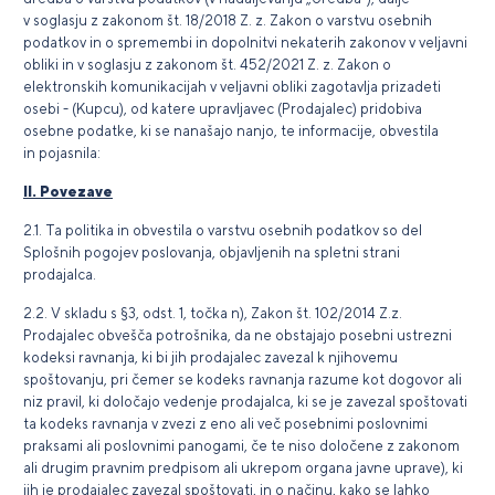
v soglasju z zakonom št. 18/2018 Z. z. Zakon o varstvu osebnih
podatkov in o spremembi in dopolnitvi nekaterih zakonov v veljavni
obliki in v soglasju z zakonom št. 452/2021 Z. z. Zakon o
elektronskih komunikacijah v veljavni obliki zagotavlja prizadeti
osebi - (Kupcu), od katere upravljavec (Prodajalec) pridobiva
osebne podatke, ki se nanašajo nanjo, te informacije, obvestila
in pojasnila:
II. Povezave
2.1. Ta politika in obvestila o varstvu osebnih podatkov so del
Splošnih pogojev poslovanja, objavljenih na spletni strani
prodajalca.
2.2. V skladu s §3, odst. 1, točka n), Zakon št. 102/2014 Z.z.
Prodajalec obvešča potrošnika, da ne obstajajo posebni ustrezni
kodeksi ravnanja, ki bi jih prodajalec zavezal k njihovemu
spoštovanju, pri čemer se kodeks ravnanja razume kot dogovor ali
niz pravil, ki določajo vedenje prodajalca, ki se je zavezal spoštovati
ta kodeks ravnanja v zvezi z eno ali več posebnimi poslovnimi
praksami ali poslovnimi panogami, če te niso določene z zakonom
ali drugim pravnim predpisom ali ukrepom organa javne uprave), ki
jih je prodajalec zavezal spoštovati, in o načinu, kako se lahko