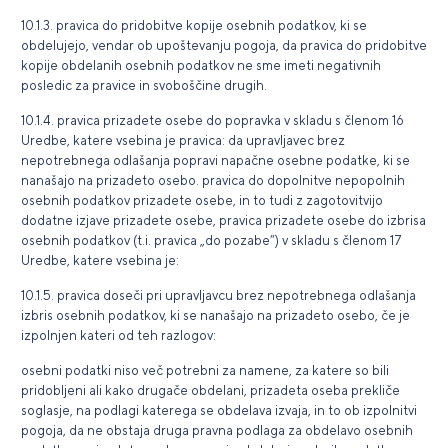
10.1.3. pravica do pridobitve kopije osebnih podatkov, ki se
obdelujejo, vendar ob upoštevanju pogoja, da pravica do pridobitve
kopije obdelanih osebnih podatkov ne sme imeti negativnih
posledic za pravice in svoboščine drugih.
10.1.4. pravica prizadete osebe do popravka v skladu s členom 16
Uredbe, katere vsebina je pravica: da upravljavec brez
nepotrebnega odlašanja popravi napačne osebne podatke, ki se
nanašajo na prizadeto osebo. pravica do dopolnitve nepopolnih
osebnih podatkov prizadete osebe, in to tudi z zagotovitvijo
dodatne izjave prizadete osebe, pravica prizadete osebe do izbrisa
osebnih podatkov (t.i. pravica „do pozabe“) v skladu s členom 17
Uredbe, katere vsebina je:
10.1.5. pravica doseči pri upravljavcu brez nepotrebnega odlašanja
izbris osebnih podatkov, ki se nanašajo na prizadeto osebo, če je
izpolnjen kateri od teh razlogov:
osebni podatki niso več potrebni za namene, za katere so bili
pridobljeni ali kako drugače obdelani, prizadeta oseba prekliče
soglasje, na podlagi katerega se obdelava izvaja, in to ob izpolnitvi
pogoja, da ne obstaja druga pravna podlaga za obdelavo osebnih