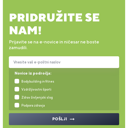
PRIDRUŽITE SE
NAM!
Prijavite se na e-novice in ničesar ne boste
zamudili.
Vnesite vaš e-poštni naslov
Novice iz področja:
Bodybuilding in fitnes
Vzdržljivostni športi
Zdrav življenjski slog
Podpora zdravja
POŠLJI