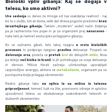
Biološki vpliv gibanja: Kaj se dogaja v
telesu, ko smo aktivni?
Ure sedenja
so danes za mnoge od nas vsakdanja realnost - naj
bo to v službi, šoli ali doma, velik del dneva pogosto preživimo
brez
izrazitejšega gibanja.
Takšen „moderen“ sedeč način življenja
pa je razmeroma nov pojav in je za organizem prej
nenaraven
-
naše telo je namreč evolucijsko prilagojeno gibanju.
Ko se začnemo gibati, telo takoj reagira
z vrsto bioloških
procesov
, ki podpirajo njegovo
pravilno
delovanje. Pospeši se
delovanje srca
, poveča se
pretok
krvi
do delujočih
mišic
, tkiva
pa dobijo
več kisika in hranil
, ki jih potrebujejo za svoje delovanje
in obnovo. Mišice hkrati začnejo učinkoviteje uporabljati
razpoložljivo energijo, aktivira se
metabolizem
, organizem pa se
postopoma bolje prilagaja obremenitvi.
Redno gibanje tako
ne vpliva le na mišice in telesno
pripravljenost
, temveč tudi na žile, presnovno zdravje in splošno
sposobnost telesa za obvladovanje vsakodnevnih telesnih in
duševnih obremenitev.