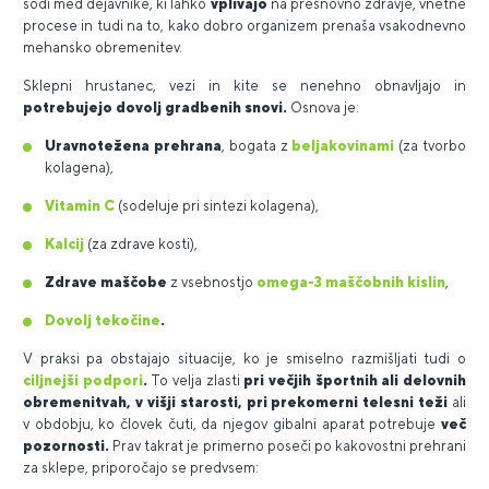
sodi med dejavnike, ki lahko
vplivajo
na presnovno zdravje, vnetne
procese in tudi na to, kako dobro organizem prenaša vsakodnevno
mehansko obremenitev.
Sklepni hrustanec, vezi in kite se nenehno obnavljajo in
potrebujejo dovolj gradbenih snovi.
Osnova je:
Uravnotežena prehrana
, bogata z
beljakovinami
(za tvorbo
kolagena),
Vitamin C
(sodeluje pri sintezi kolagena),
Kalcij
(za zdrave kosti),
Zdrave maščobe
z vsebnostjo
omega-3 maščobnih kislin
,
Dovolj tekočine
.
V praksi pa obstajajo situacije, ko je smiselno razmišljati tudi o
ciljnejši podpori
.
To velja zlasti
pri večjih športnih ali delovnih
obremenitvah, v višji starosti, pri prekomerni telesni teži
ali
v obdobju, ko človek čuti, da njegov gibalni aparat potrebuje
več
pozornosti.
Prav takrat je primerno poseči po kakovostni prehrani
za sklepe, priporočajo se predvsem: