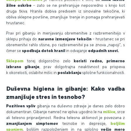
žilne oskrbe
- zato se ne prehranjuje neposredno s krvjo kot
druga tkiva. Hranila dobiva predvsem iz sinovialne tekočine, ki
obliva sklepne površine, zmanjšuje trenje in pomaga prehranjevati
hrustanec.
Prav pri gibanju in menjavanju obremenitve z razbremenitvijo v
sklepu prihaja do
naravne izmenjave tekočin
- hrustanec se pri
obremenitvi rahlo stisne, po razbremenitvi pa se znova „napoji“, s
čimer se
spodbuja dotok hranil
in odvajanje
odpadnih snovi.
Sklepom
torej dolgoročno zelo
koristi redno, primerno
izbrano gibanje
, prav dolgotrajna neaktivnost pa prispeva
k okorelosti, oslabitvi mišic in
poslabšanju
splošne funkcionalnosti.
Duševna higiena in gibanje: Kako vadba
zmanjšuje stres in tesnobo?
Pozitiven vpliv
gibanja na duševno zdravje je danes zelo dobro
dokumentiran. Gibanje namreč ne vpliva ugodno le na
mišice
, srce
ali telesno pripravljenost. Redna telesna aktivnost je povezana z
zmanjšanjem simptomov
tesnobe in depresije,
boljšim
spanjem
, boljšim razpoloženjem in na splošno
večjo mero