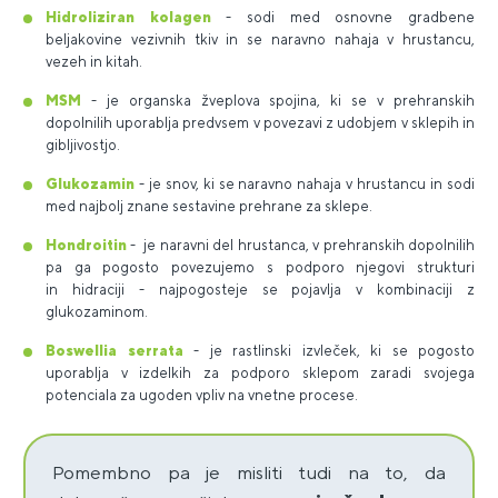
Hidroliziran kolagen
- sodi med osnovne gradbene
beljakovine vezivnih tkiv in se naravno nahaja v hrustancu,
vezeh in kitah.
MSM
- je organska žveplova spojina, ki se v prehranskih
dopolnilih uporablja predvsem v povezavi z udobjem v sklepih in
gibljivostjo.
Glukozamin
- je snov, ki se naravno nahaja v hrustancu in sodi
med najbolj znane sestavine prehrane za sklepe.
Hondroitin
- je naravni del hrustanca, v prehranskih dopolnilih
pa ga pogosto povezujemo s podporo njegovi strukturi
in hidraciji - najpogosteje se pojavlja v kombinaciji z
glukozaminom.
Boswellia serrata
- je rastlinski izvleček, ki se pogosto
uporablja v izdelkih za podporo sklepom zaradi svojega
potenciala za ugoden vpliv na vnetne procese.
Pomembno pa je misliti tudi na to, da