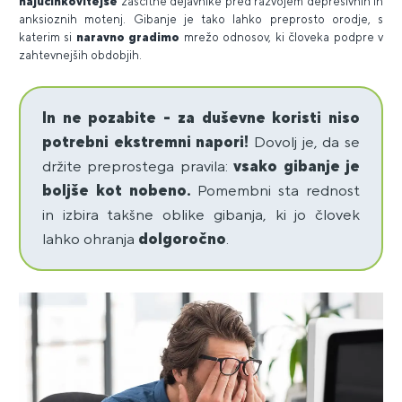
najučinkovitejše
zaščitne dejavnike pred razvojem depresivnih in
anksioznih motenj. Gibanje je tako lahko preprosto orodje, s
katerim si
naravno gradimo
mrežo odnosov, ki človeka podpre v
zahtevnejših obdobjih.
In ne pozabite - za duševne koristi niso
potrebni ekstremni napori!
Dovolj je, da se
držite preprostega pravila:
vsako gibanje je
boljše kot nobeno.
Pomembni sta rednost
in izbira takšne oblike gibanja, ki jo človek
lahko ohranja
dolgoročno
.