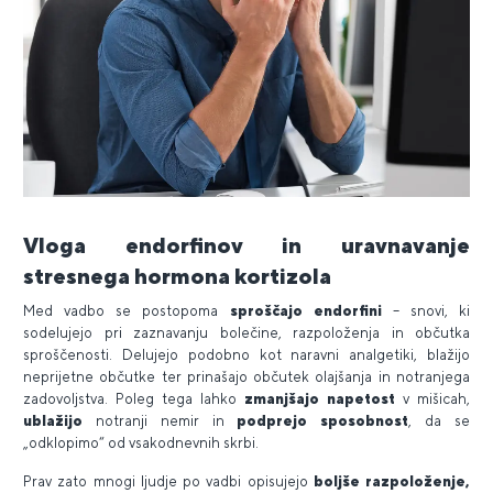
Vloga endorfinov in uravnavanje
stresnega hormona kortizola
Med vadbo se postopoma
sproščajo endorfini
– snovi, ki
sodelujejo pri zaznavanju bolečine, razpoloženja in občutka
sproščenosti. Delujejo podobno kot naravni analgetiki, blažijo
neprijetne občutke ter prinašajo občutek olajšanja in notranjega
zadovoljstva. Poleg tega lahko
zmanjšajo napetost
v mišicah,
ublažijo
notranji nemir in
podprejo sposobnost
, da se
„odklopimo“ od vsakodnevnih skrbi.
Prav zato mnogi ljudje po vadbi opisujejo
boljše razpoloženje,