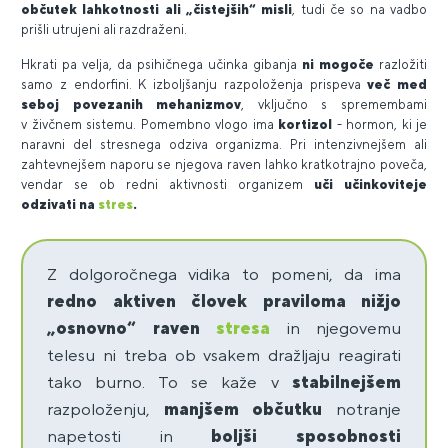
občutek lahkotnosti ali „čistejših“ misli
, tudi če so na vadbo
prišli utrujeni ali razdraženi.
Hkrati pa velja, da psihičnega učinka gibanja
ni mogoče
razložiti
samo z endorfini. K izboljšanju razpoloženja prispeva
več med
seboj povezanih mehanizmov
, vključno s spremembami
v živčnem sistemu. Pomembno vlogo ima
kortizol
- hormon, ki je
naravni del stresnega odziva organizma. Pri intenzivnejšem ali
zahtevnejšem naporu se njegova raven lahko kratkotrajno poveča,
vendar se ob redni aktivnosti organizem
uči učinkoviteje
odzivati na
stres
.
Z dolgoročnega vidika to pomeni, da ima
redno aktiven človek praviloma nižjo
„osnovno“ raven
stresa
in njegovemu
telesu ni treba ob vsakem dražljaju reagirati
tako burno. To se kaže v
stabilnejšem
razpoloženju,
manjšem občutku
notranje
napetosti in
boljši sposobnosti