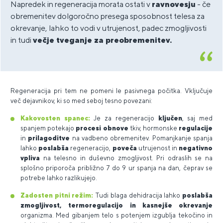
Napredek in regeneracija morata ostati v
ravnovesju
- če
obremenitev dolgoročno presega sposobnost telesa za
okrevanje, lahko to vodi v utrujenost, padec zmogljivosti
in tudi
večje tveganje za preobremenitev.
Regeneracija pri tem ne pomeni le pasivnega počitka. Vključuje
več dejavnikov, ki so med seboj tesno povezani:
Kakovosten spanec:
Je za regeneracijo
ključen
, saj med
spanjem potekajo
procesi obnove
tkiv, hormonske
regulacije
in
prilagoditve
na vadbeno obremenitev. Pomanjkanje spanja
lahko
poslabša
regeneracijo,
poveča
utrujenost in
negativno
vpliva
na telesno in duševno zmogljivost. Pri odraslih se na
splošno priporoča približno 7 do 9 ur spanja na dan, čeprav se
potrebe lahko razlikujejo.
Zadosten pitni režim:
Tudi blaga dehidracija lahko
poslabša
zmogljivost, termoregulacijo in kasnejše okrevanje
organizma. Med gibanjem telo s potenjem izgublja tekočino in