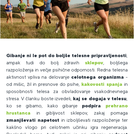
Gibanje ni le pot do boljše telesne pripravljenosti
,
ampak tudi do bolj zdravih
sklepov
, boljšega
razpoloženja in večje psihične odpornosti. Redna telesna
aktivnost vpliva na delovanje
celotnega organizma
-
od mišic, žil in presnove do psihe,
kakovosti spanja
in
sposobnosti telesa za obvladovanje vsakodnevnega
stresa. V članku boste izvedeli,
kaj se dogaja v telesu
,
ko se gibamo, kako gibanje
podpira
prehrano
hrustanca
in gibljivost sklepov, zakaj pomaga
zmanjševati napetost
in izboljševati razpoloženje ter
kakšno vlogo pri celotnem učinku igra regeneracija.