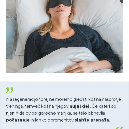
Na regeneracijo torej ne moremo gledati kot na nasprotje
treninga, temveč kot na njegov
nujni del.
Če kateri od
njenih delov dolgoročno manjka, se telo obnavlja
počasneje
in lahko obremenitev
slabše prenaša.