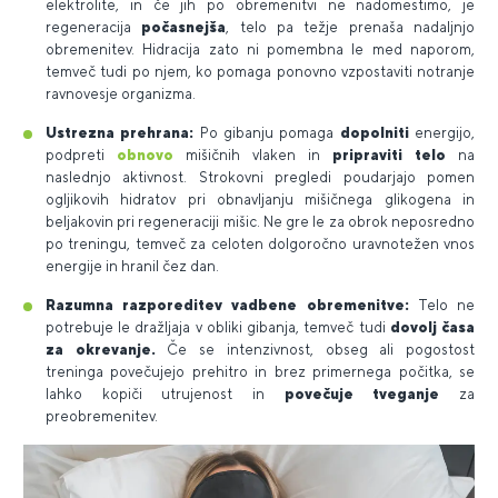
elektrolite, in če jih po obremenitvi ne nadomestimo, je
regeneracija
počasnejša
, telo pa težje prenaša nadaljnjo
obremenitev. Hidracija zato ni pomembna le med naporom,
temveč tudi po njem, ko pomaga ponovno vzpostaviti notranje
ravnovesje organizma.
Ustrezna prehrana:
Po gibanju pomaga
dopolniti
energijo,
podpreti
obnovo
mišičnih vlaken in
pripraviti telo
na
naslednjo aktivnost. Strokovni pregledi poudarjajo pomen
ogljikovih hidratov pri obnavljanju mišičnega glikogena in
beljakovin pri regeneraciji mišic. Ne gre le za obrok neposredno
po treningu, temveč za celoten dolgoročno uravnotežen vnos
energije in hranil čez dan.
Razumna razporeditev vadbene obremenitve:
Telo ne
potrebuje le dražljaja v obliki gibanja, temveč tudi
dovolj časa
za okrevanje.
Če se intenzivnost, obseg ali pogostost
treninga povečujejo prehitro in brez primernega počitka, se
lahko kopiči utrujenost in
povečuje tveganje
za
preobremenitev.