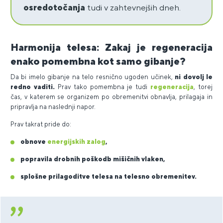
osredotočanja
tudi v zahtevnejših dneh.
Harmonija telesa: Zakaj je regeneracija
enako pomembna kot samo gibanje?
Da bi imelo gibanje na telo resnično ugoden učinek,
ni dovolj le
redno vaditi.
Prav tako pomembna je tudi
regeneracija
, torej
čas, v katerem se organizem po obremenitvi obnavlja, prilagaja in
pripravlja na naslednji napor.
Prav takrat pride do:
obnove
energijskih zalog
,
popravila drobnih poškodb mišičnih vlaken,
splošne prilagoditve telesa na telesno obremenitev.