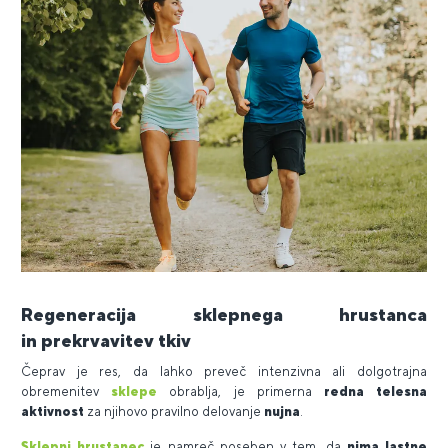
Regeneracija sklepnega hrustanca
in prekrvavitev tkiv
Čeprav je res, da lahko preveč intenzivna ali dolgotrajna
obremenitev
sklepe
obrablja, je primerna
redna telesna
aktivnost
za njihovo pravilno delovanje
nujna
.
Sklepni hrustanec
je namreč poseben v tem, da
nima lastne