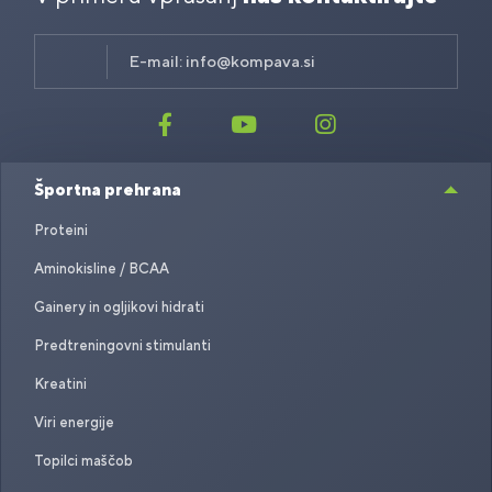
World Health Organization 2020 guidelines on
physical activity and sedentary behaviour –
E-mail:
info@kompava.si
Bull, F. C. et al. – 2020
Športna prehrana
Proteini
Aminokisline / BCAA
Gainery in ogljikovi hidrati
Predtreningovni stimulanti
Kreatini
Viri energije
Topilci maščob