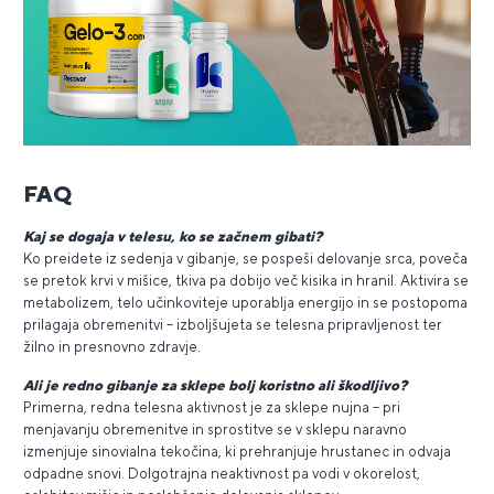
FAQ
Kaj se dogaja v telesu, ko se začnem gibati?
Ko preidete iz sedenja v gibanje, se pospeši delovanje srca, poveča
se pretok krvi v mišice, tkiva pa dobijo več kisika in hranil. Aktivira se
metabolizem, telo učinkoviteje uporablja energijo in se postopoma
prilagaja obremenitvi – izboljšujeta se telesna pripravljenost ter
žilno in presnovno zdravje.
Ali je redno gibanje za sklepe bolj koristno ali škodljivo?
Primerna, redna telesna aktivnost je za sklepe nujna – pri
menjavanju obremenitve in sprostitve se v sklepu naravno
izmenjuje sinovialna tekočina, ki prehranjuje hrustanec in odvaja
odpadne snovi. Dolgotrajna neaktivnost pa vodi v okorelost,