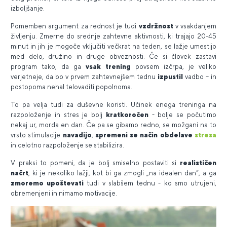
izboljšanje.
Pomemben argument za rednost je tudi
vzdržnost
v vsakdanjem
življenju. Zmerne do srednje zahtevne aktivnosti, ki trajajo 20-45
minut in jih je mogoče vključiti večkrat na teden, se lažje umestijo
med delo, družino in druge obveznosti. Če si človek zastavi
program tako, da ga
vsak trening
povsem izčrpa, je veliko
verjetneje, da bo v prvem zahtevnejšem tednu
izpustil
vadbo – in
postopoma nehal telovaditi popolnoma.
To pa velja tudi za duševne koristi. Učinek enega treninga na
razpoloženje in stres je bolj
kratkoročen
- bolje se počutimo
nekaj ur, morda en dan. Če pa se gibamo redno, se možgani na to
vrsto stimulacije
navadijo
,
spremeni se način obdelave
stresa
in celotno razpoloženje se stabilizira.
V praksi to pomeni, da je bolj smiselno postaviti si
realističen
načrt
, ki je nekoliko lažji, kot bi ga zmogli „na idealen dan“, a ga
zmoremo upoštevati
tudi v slabšem tednu - ko smo utrujeni,
obremenjeni in nimamo motivacije.