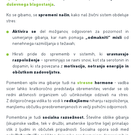
duševnega blagostanja
.
Ko se gibamo, se
spremeni način
, kako naš živčni sistem obdeluje
stres:
Aktivira se
del možganov, odgovoren za pozornost in
usmerjanje gibanja, kar nam pomaga
„odmakniti“ misli
od
nenehnega razmišljanja o težavah;
Hkrati pride do sprememb v sistemih, ki
uravnavajo
razpoloženje
– spreminjajo se ravni snovi, kot sta serotonin in
dopamin, ki sta povezana z
motivacijo, notranjo energijo in
občutkom zadovoljstva.
Pomemben vpliv ima gibanje tudi na
stresne
hormone
- vadba
sicer lahko kratkoročno predstavlja obremenitev, vendar se ob
redni aktivnosti organizem uči učinkoviteje odzivati na stres.
Z dolgoročnega vidika to vodi k
redkejšemu
nihanju razpoloženja,
manjšemu občutku preobremenjenosti in večji psihični odpornosti.
Pomembna je tudi
socialna razsežnost.
Številne oblike gibanja
(skupinske vadbe, tek v družbi, amaterske športne lige) prinašajo
stik z ljudmi in občutek pripadnosti. Socialna opora sodi med