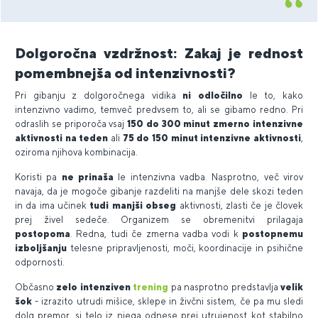
Dolgoročna vzdržnost: Zakaj je rednost
pomembnejša od intenzivnosti?
Pri gibanju z dolgoročnega vidika
ni odločilno
le to, kako
intenzivno vadimo, temveč predvsem to, ali se gibamo redno. Pri
odraslih se priporoča vsaj
150 do 300 minut zmerno intenzivne
aktivnosti na teden
ali
75 do 150 minut intenzivne aktivnosti
,
oziroma njihova kombinacija.
Koristi pa
ne prinaša
le intenzivna vadba. Nasprotno, več virov
navaja, da je mogoče gibanje razdeliti na manjše dele skozi teden
in da ima učinek
tudi manjši obseg
aktivnosti, zlasti če je človek
prej živel sedeče. Organizem se obremenitvi prilagaja
postopoma
. Redna, tudi če zmerna vadba vodi k
postopnemu
izboljšanju
telesne pripravljenosti, moči, koordinacije in psihične
odpornosti.
Občasno
zelo intenziven
trening
pa nasprotno predstavlja
velik
šok
- izrazito utrudi mišice, sklepe in živčni sistem, če pa mu sledi
dolg premor, si telo iz njega odnese prej utrujenost kot stabilno