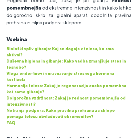
Pogledali bomo tudi, zakaj je pri gibanju
rednost
pomembnejša
od ekstremne intenzivnosti in kako lahko
dolgoročno skrb za gibalni aparat dopolnita pravilna
prehrana in ciljna podpora sklepom.
Vsebina
Biološki vpliv gibanja: Kaj se dogaja v telesu, ko smo
aktivni?
Duševna higiena in gibanje: Kako vadba zmanjšuje stres in
tesnobo?
Vloga endorfinov in uravnavanje stresnega hormona
kortizola
Harmonija telesa: Zakaj je regeneracija enako pomembna
kot samo gibanje?
Dolgoročna vzdržnost: Zakaj je rednost pomembnejša od
intenzivnosti?
Notranja podpora: Kako pravilna prehrana za sklepe
pomaga telesu obvladovati obremenitev?
FAQ