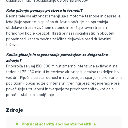
oslabitev mišic in poslabšanje delovanja sklepov.
Kako gibanje pomaga pri stresu in tesnobi?
Redna telesna aktivnost zmanjšuje simptome tesnobe in depresije,
izboljšuje spanec in splošno duševno počutje, saj spreminja
obdelavo stresa v živčnem sistemu in znižuje ravni stresnih
hormonov, kot je kortizol. Hkrati prinaša socialni stik in občutek
pripadnosti, kar sta močna zaščitna dejavnika pred duševnimi
težavami.
Koliko gibanja in regeneracije potrebujem za dolgoročno
zdravje?
Priporoča se vsaj 150–300 minut zmerno intenzivne aktivnosti na
teden ali 75–150 minut intenzivne aktivnosti, idealno razdeljenih v
več dni. Ključna pa sta rednost in ravnovesje s spanjem, prehrano in
počitkom - občasno zelo intenzivni treningi brez regeneracije prej
povečujejo utrujenost in tveganje za preobremenitev, kot da bi
prinašali stabilno izboljšanje.
Zdroje
Physical activity and mental health: a