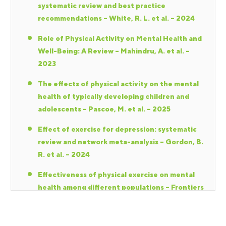
systematic review and best practice
recommendations – White, R. L. et al. – 2024
Role of Physical Activity on Mental Health and
Well-Being: A Review – Mahindru, A. et al. –
2023
The effects of physical activity on the mental
health of typically developing children and
adolescents – Pascoe, M. et al. – 2025
Effect of exercise for depression: systematic
review and network meta-analysis – Gordon, B.
R. et al. – 2024
Effectiveness of physical exercise on mental
health among different populations – Frontiers
in Psychology / Public Health – 2025
Dose–response relationship between physical