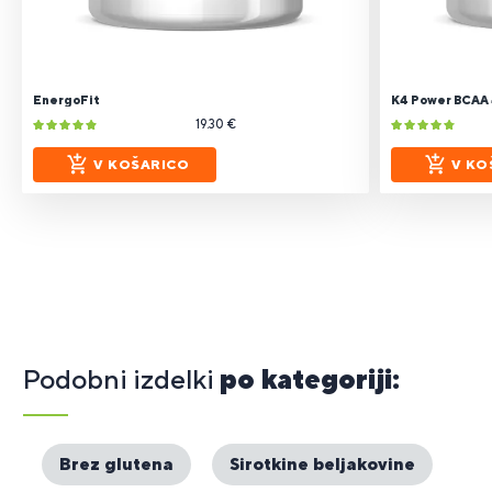
EnergoFit
K4 Power BCAA 4
19.30 €
V KOŠARICO
V KO
Podobni izdelki
po kategoriji:
Brez glutena
Sirotkine beljakovine