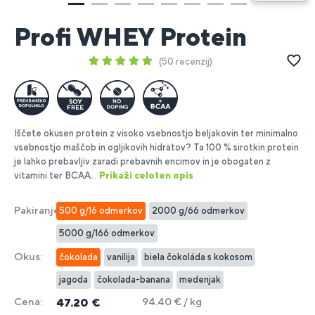
p
1
Profi WHEY Protein
50 recenzij
Iščete okusen protein z visoko vsebnostjo beljakovin ter minimalno
vsebnostjo maščob in ogljikovih hidratov? Ta 100 % sirotkin protein
je lahko prebavljiv zaradi prebavnih encimov in je obogaten z
vitamini ter BCAA...
Prikaži celoten opis
Pakiranje:
500 g/16 odmerkov
2000 g/66 odmerkov
5000 g/166 odmerkov
Okus:
čokolada
vanilija
biela čokoláda s kokosom
jagoda
čokolada-banana
medenjak
Cena:
94.40 € / kg
47.20 €