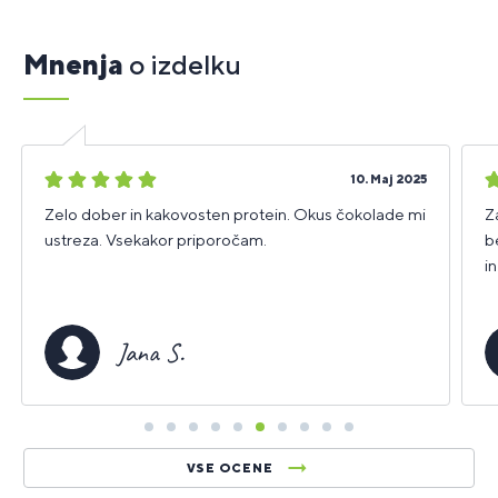
Mnenja
o izdelku
5
5
10. Maj 2025
zvezdic
z
Zelo dober in kakovosten protein. Okus čokolade mi
Z
ustreza. Vsekakor priporočam.
b
i
Jana S.
VSE OCENE