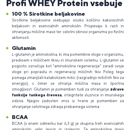
Profi WHEY Protein vsebuje
100 % Sirotkine beljakovine
Sirotkine beljakovine vsebujejo visoko količino kakovostnih
beljakovin in esencialnih aminokislin. Prispevajo k rasti in
ohranjanju mišične mase ter celotni obnovi organizma po fizični
aktivnosti.
Glutamin
L-glutamin je aminokislina, ki ima pomembne vloge v organizmu,
predvsem v mišičnem tkivu in imunskem sistemu. L-glutamin se
pogosto označuje kot "aminokislina regeneracije" zaradi svoje
vloge pri popravilu in regeneraciji mišičnih tkiv. Poleg tega
pomaga zmanjšati katabolizem mišic (razgradnjo mišičnih tkiv za
energijo), s čimer se ohranja mišična masa in športna
zmogljivost. Glutamin je pomemben tudi za ohranjanje
zdrave
funkcije tankega črevesa
, integritete sluznice in imunskega
odziva. Njegov zadosten vnos iz hrane je pomemben za
ohranjanje celotnega zdravja prebavnega sistema.
BCAA
BCAA (v enem odmerku kar 6,3 g) je skupina treh esencialnih
aminokislin: valin, levcin in izolevcin. Te aminokisline imajo