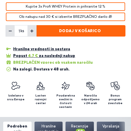
Kupite 3x Profi WHEY Protein in prihranite 12 %
Ob nakupu nad 30 € si izberite BREZPLAČNO darilo 🎁
DODAJ V KOŠARICO
ks
Hranilne vrednosti in sestava
Popust
4.7
€
za naslednji nakup
BREZPLAČEN vzorec ob vsakem naročilu
Na zalogi. Dostava v 48 urah.
Izdelano v
Lasten
Poudarek na
Naročila
Bonus
srcu Evrope
razvojni
svežini in
odpošljemo
program
center
čistosti
v 24 urah
zvestobe
sestavin
Podroben
Hranilne
Recenzije
Vprašanja