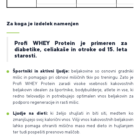
Za koga je izdelek namenjen
Profi WHEY Protein je primeren za
diabetike, celiakaše in otroke od 15. leta
starosti.
Športniki in aktivni ljudje:
beljakovine so osnovni gradniki
mišic in pomagajo pri obnovi mišičnih tkiv po treningu. Zato je
Profi WHEY Protein zaradi visoke vsebnosti kakovostnih
beljakovin idealen za športnike, bodybuilderje, atlete in vse, ki
redno telovadijo in potrebujejo optimalen vnos beljakovin za
podporo regeneracije in rasti mišic.
Ljudje na dieti:
ki želijo shujšati in biti siti, medtem ko
zmanjšujejo svoj kalorični vnos. Višji vnos kakovostnih beljakovin
lahko pomaga ohraniti mišično maso med dieto in hujšanjem
ter tudi pospešiti presnovo maščob.