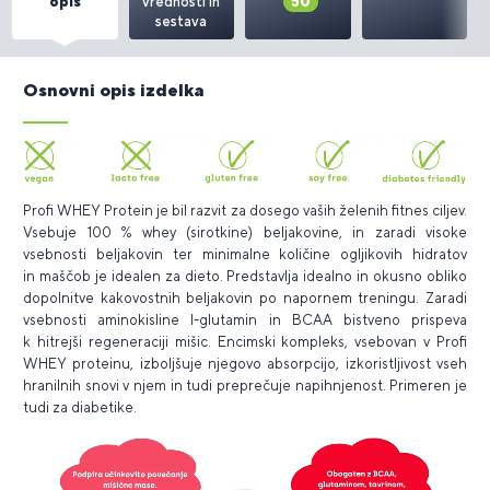
opis
vrednosti in
50
sestava
Osnovni opis izdelka
Profi WHEY Protein je bil razvit za dosego vaših želenih fitnes ciljev.
Vsebuje 100 % whey (sirotkine) beljakovine, in zaradi visoke
vsebnosti beljakovin ter minimalne količine ogljikovih hidratov
in maščob je idealen za dieto. Predstavlja idealno in okusno obliko
dopolnitve kakovostnih beljakovin po napornem treningu. Zaradi
vsebnosti aminokisline l-glutamin in BCAA bistveno prispeva
k hitrejši regeneraciji mišic. Encimski kompleks, vsebovan v Profi
WHEY proteinu, izboljšuje njegovo absorpcijo, izkoristljivost vseh
hranilnih snovi v njem in tudi preprečuje napihnjenost. Primeren je
tudi za diabetike.