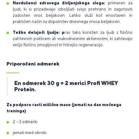
Navdušenci zdravega življenjskega sloga:
primeren za
ljudi, ki si prizadevajo izboljšati svojo prehrano in zagotoviti
zadosten vnos beljakovin. Lahko služi kot enostaven in
praktičen način za dopolnitev dnevnega vnosa beljakovin.
Težko delajoči ljudje: p
rav tako koristen za ljudi s fizično
zahtevnim poklicem ali vsakodnevnimi aktivnostmi, ki zahtevajo
večjo fizično zmogljivost in hitrejšo regeneracijo.
Priporočeni odmerek
En odmerek 30 g = 2 merici Profi WHEY
Protein.
Za podporo rasti mišične mase (jemati na dan močnega
treninga)
2 – 3 odmerki
jemati med obroki