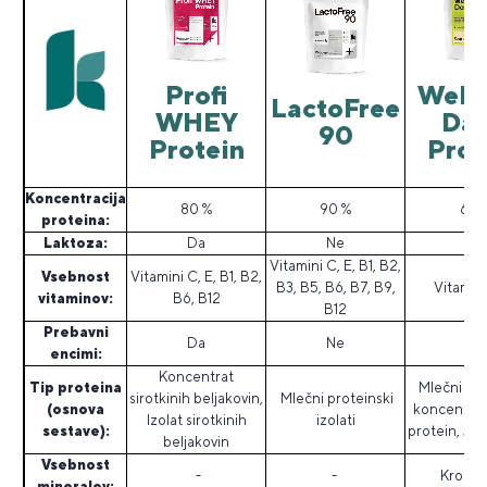
Profi
Well
LactoFree
WHEY
Dai
90
Protein
Prot
Koncentracija
80 %
90 %
65 
proteina:
Laktoza:
Da
Ne
Da
Vitamini C, E, B1, B2,
Vsebnost
Vitamini C, E, B1, B2,
B3, B5, B6, B7, B9,
Vitamini
vitaminov:
B6, B12
B12
Prebavni
Da
Ne
Da
encimi:
Koncentrat
Tip proteina
Mlečni pro
sirotkinih beljakovin,
Mlečni proteinski
(osnova
koncentrat
Izolat sirotkinih
izolati
sestave):
protein, Jajč
beljakovin
Vsebnost
-
-
Krom, 
mineralov: