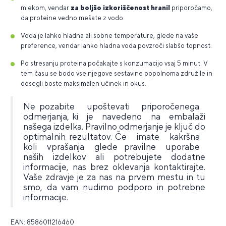
mlekom, vendar
za boljšo izkoriščenost hranil
priporočamo,
da proteine vedno mešate z vodo.
Voda je lahko hladna ali sobne temperature, glede na vaše
preference, vendar lahko hladna voda povzroči slabšo topnost.
Po stresanju proteina počakajte s konzumacijo vsaj 5 minut. V
tem času se bodo vse njegove sestavine popolnoma združile in
dosegli boste maksimalen učinek in okus.
Ne pozabite upoštevati priporočenega
odmerjanja, ki je navedeno na embalaži
našega izdelka. Pravilno odmerjanje je ključ do
optimalnih rezultatov. Če imate kakršna
koli vprašanja glede pravilne uporabe
naših izdelkov ali potrebujete dodatne
informacije, nas brez oklevanja kontaktirajte.
Vaše zdravje je za nas na prvem mestu in tu
smo, da vam nudimo podporo in potrebne
informacije.
EAN: 8586011216460