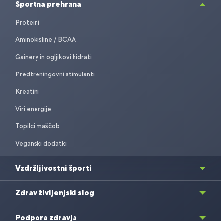
Športna prehrana
Proteini
Aminokisline / BCAA
Gainery in ogljikovi hidrati
Predtreningovni stimulanti
Kreatini
Viri energije
Topilci maščob
Veganski dodatki
Vzdržljivostni športi
Zdrav življenjski slog
Podpora zdravja