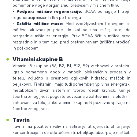
pomembne vloge v organizmu, predvsem v mišičnem tkivu:
- Podpora mišične regeneracije:
BCAA pomagajo hitrejši
regeneraciji mišičnih tkiv po treningu.
- Zaščita mišične mase:
Med vzdržljivostnim treningom ali
mišično aktivnostjo pride do katabolizma mišic, torej do
razgradnje mišic za energijo. Prav BCAA ščitijo mišice pred
razgradnjo in s tem tudi pred pretreniranjem (mišična vročica)
in poškodbami.
Vitamini
skupine B
Vitamini B skupine (B6, B2, B1, B12, B9) vsebovani v proteinu
igrajo pomembno vlogo v mnogih biokemičnih procesih v
telesu, vključno s presnovo ogljikovih hidratov, maščob in
beljakovin. Ti vitamini imajo tudi pomemben vpliv na energetski
metabolizem, živčni sistem in tvorbo rdečih krvničk. Ker je
športna zmogljivost pogosto povezana z zahtevnimi fiziološkimi
zahtevami za telo, lahko vitamini skupine B pozitivno vplivajo na
športno zmogljivost.
Tavrin
Tavrin ima pozitiven vpliv na zatiranje utrujenosti, ohranjanje
koncentracije in osredotočenosti, izboljšuje absorpcijo maščob