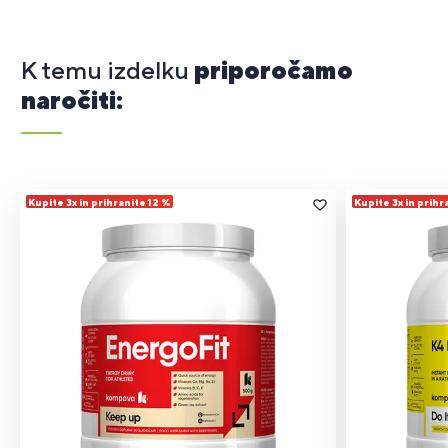
K temu izdelku
priporočamo
naročiti:
Kupite 3x in prihranite 12 %
Kupite 3x in prihr