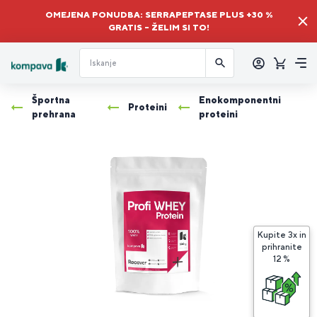
OMEJENA PONUDBA: SERRAPEPTASE PLUS +30 %
GRATIS – ŽELIM SI TO!
Prijava
Košaric
Me
Športna
Enokomponentni
Proteini
prehrana
proteini
Kupite 3x in
prihranite
K
12 %
3
P
W
P
i