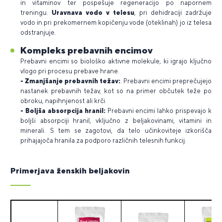
in vitaminov ter pospešuje regeneracijo po napornem
treningu.
Uravnava vodo v telesu
, pri dehidraciji zadržuje
vodo in pri prekomernem kopičenju vode (oteklinah) jo iz telesa
odstranjuje.
Kompleks prebavnih encimov
Prebavni encimi so biološko aktivne molekule, ki igrajo ključno
vlogo pri procesu prebave hrane.
- Zmanjšanje prebavnih težav:
. Prebavni encimi preprečujejo
nastanek prebavnih težav, kot so na primer občutek teže po
obroku, napihnjenost ali krči.
- Boljša absorpcija hranil:
Prebavni encimi lahko prispevajo k
boljši absorpciji hranil, vključno z beljakovinami, vitamini in
minerali. S tem se zagotovi, da telo učinkoviteje izkorišča
prihajajoča hranila za podporo različnih telesnih funkcij.
Primerjava ženskih beljakovin