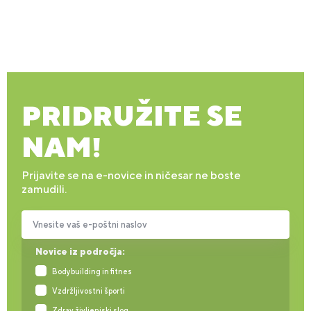
PRIDRUŽITE SE
NAM!
Prijavite se na e-novice in ničesar ne boste
zamudili.
Vnesite vaš e-poštni naslov
Novice iz področja:
Bodybuilding in fitnes
Vzdržljivostni športi
Zdrav življenjski slog