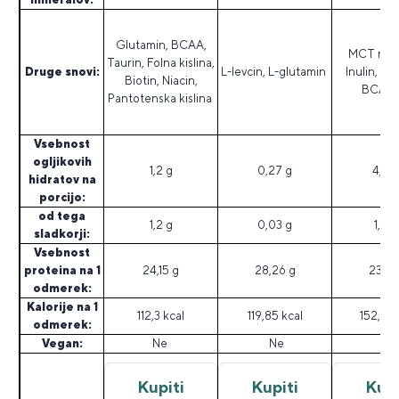
Glutamin, BCAA,
MCT maš
Taurin, Folna kislina,
Druge snovi:
L-levcin, L-glutamin
Inulin, Gl
Biotin, Niacin,
BCAA 2
Pantotenska kislina
Vsebnost
ogljikovih
1,2 g
0,27 g
4,45
hidratov na
porcijo:
od tega
1,2 g
0,03 g
1,42 
sladkorji:
Vsebnost
proteina na 1
24,15 g
28,26 g
23,09
odmerek:
Kalorije na 1
112,3 kcal
119,85 kcal
152,95 
odmerek:
Vegan:
Ne
Ne
Ne
Kupiti
Kupiti
Kupi