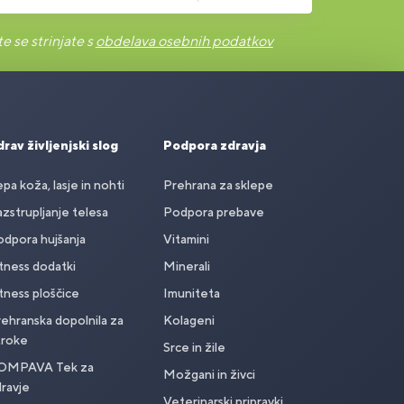
e se strinjate s
obdelava osebnih podatkov
rav življenjski slog
Podpora zdravja
pa koža, lasje in nohti
Prehrana za sklepe
zstrupljanje telesa
Podpora prebave
dpora hujšanja
Vitamini
tness dodatki
Minerali
tness ploščice
Imuniteta
ehranska dopolnila za
Kolageni
troke
Srce in žile
OMPAVA Tek za
Možgani in živci
ravje
Veterinarski pripravki