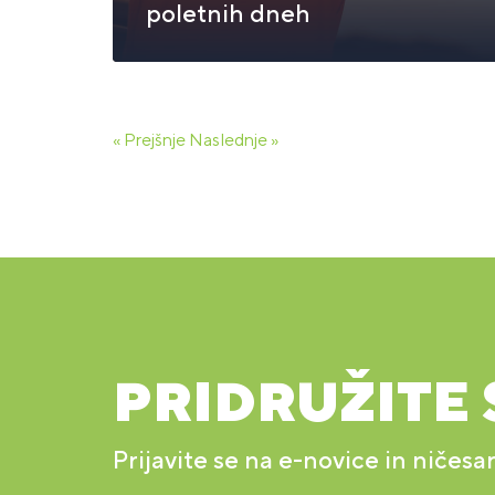
poletnih dneh
« Prejšnje
Naslednje »
PRIDRUŽITE 
Prijavite se na e-novice in ničesa