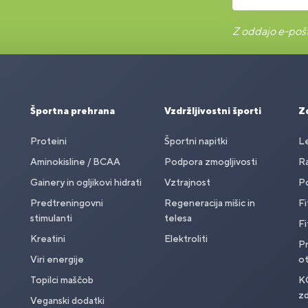
Z oddajo e-pošt
Športna prehrana
Vzdržljivostni športi
Zd
Proteini
Športni napitki
Le
Aminokisline / BCAA
Podpora zmogljivosti
Ra
Gainery in ogljikovi hidrati
Vztrajnost
Po
Predtreningovni
Regeneracija mišic in
Fi
stimulanti
telesa
Fi
Kreatini
Elektroliti
Pr
Viri energije
o
Topilci maščob
K
zd
Veganski dodatki