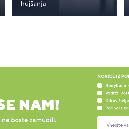
hujšanja
NOVICE IZ PO
Bodybuildin
Vzdržljivost
SE NAM!
Zdrav življe
Podpora zd
r ne boste zamudili.
Vnesite va