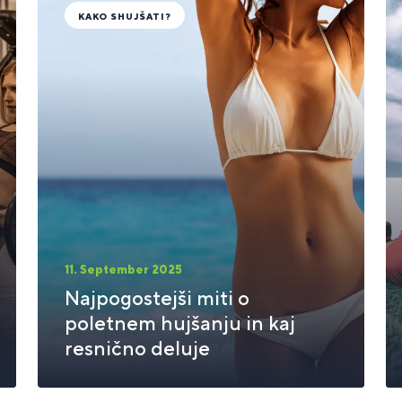
KAKO SHUJŠATI?
11. September 2025
Najpogostejši miti o
poletnem hujšanju in kaj
resnično deluje