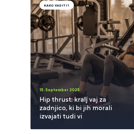
KAKO VADITI?
15. September 2025
Hip thrust: kralj vaj za
zadnjico, ki bi jih morali
izvajati tudi vi