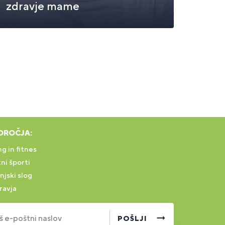
zdravje mame
DROČJA:
g in fitnes
ni športi
njski slog
ravja
š e-poštni naslov
POŠLJI