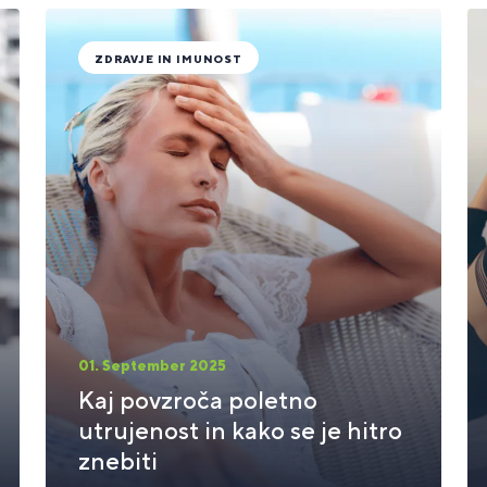
ZDRAVJE IN IMUNOST
01. September 2025
Kaj povzroča poletno
utrujenost in kako se je hitro
znebiti