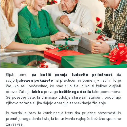
Kljub temu
pa božič ponuja čudovito priložnost
, da
svojo
ljubezen pokažete
na praktičen in pomenljiv način. To je
čas, ko se upočasnimo, ko smo si bližje in ko si želimo olajšati
dneve. Zato je
izbira
pravega
božičnega darila
tako pomembna.
Še posebej tiste, ki prinašajo udobje starejšim staršem, podpirajo
njihovo zdravje ali jim dajejo energijo za vsakdanje življenje.
In morda je prav ta kombinacija trenutka prijazne pozornosti in
premišljenega darila tista, ki bo ustvarila najlepše božične spomine
za vas vse.