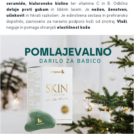
ceramide, hialuronsko kislino
ter vitamine C in B. Odlično
deluje proti gubam
in šibkim lasem. Je
nežen, ženstven,
učinkovit
in hkrati razkošen. Je edinstvena sestava in prehransko
dopolnilo, zasnovano za naravno podporo koži od znotraj.
Vlaži
,
neguje in pomaga ohranjati
elastičnost kože
.