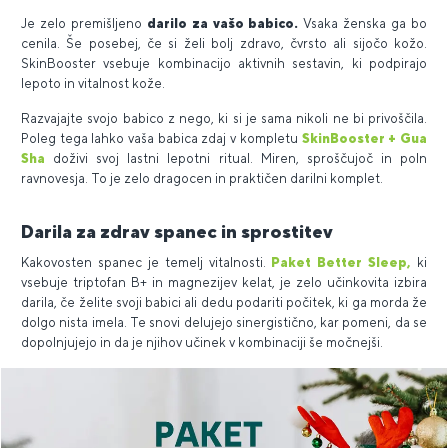
Je zelo premišljeno
darilo za vašo babico.
Vsaka ženska ga bo
cenila. Še posebej, če si želi bolj zdravo, čvrsto ali sijočo kožo.
SkinBooster vsebuje kombinacijo aktivnih sestavin, ki podpirajo
lepoto in vitalnost kože.
Razvajajte svojo babico z nego, ki si je sama nikoli ne bi privoščila.
Poleg tega lahko vaša babica zdaj v kompletu
SkinBooster + Gua
Sha
doživi svoj lastni lepotni ritual. Miren, sproščujoč in poln
ravnovesja. To je zelo dragocen in praktičen darilni komplet.
Darila za zdrav spanec in sprostitev
Kakovosten spanec je temelj vitalnosti.
Paket Better Sleep,
ki
vsebuje triptofan B+ in magnezijev kelat, je zelo učinkovita izbira
darila, če želite svoji babici ali dedu podariti počitek, ki ga morda že
dolgo nista imela. Te snovi delujejo sinergistično, kar pomeni, da se
dopolnjujejo in da je njihov učinek v kombinaciji še močnejši.