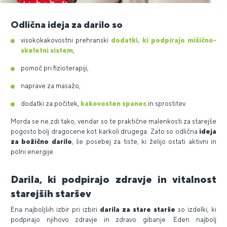
Odlična ideja za darilo so
visokokakovostni prehranski
dodatki, ki podpirajo mišično-
skeletni sistem
,
pomoč pri fizioterapiji,
naprave za masažo,
dodatki za počitek,
kakovosten spanec
in sprostitev.
Morda se ne zdi tako, vendar so te praktične malenkosti za starejše
pogosto bolj dragocene kot karkoli drugega. Zato so odlična
ideja
za božično darilo
, še posebej za tiste, ki želijo ostati aktivni in
polni energije.
Darila, ki podpirajo zdravje in vitalnost
starejših staršev
Ena najboljših izbir pri izbiri
darila za stare starše
so izdelki, ki
podpirajo njihovo zdravje in zdravo gibanje. Eden najbolj