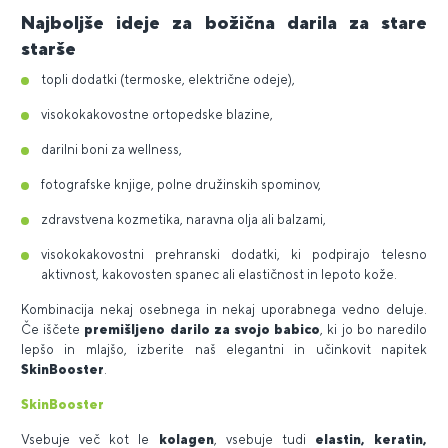
Najboljše ideje za božična darila za stare
starše
topli dodatki (termoske, električne odeje),
visokokakovostne ortopedske blazine,
darilni boni za wellness,
fotografske knjige, polne družinskih spominov,
zdravstvena kozmetika, naravna olja ali balzami,
visokokakovostni prehranski dodatki, ki podpirajo telesno
aktivnost, kakovosten spanec ali elastičnost in lepoto kože.
Kombinacija nekaj osebnega in nekaj uporabnega vedno deluje.
Če iščete
premišljeno darilo za svojo babico
, ki jo bo naredilo
lepšo in mlajšo, izberite naš elegantni in učinkovit napitek
SkinBooster
.
SkinBooster
Vsebuje več kot le
kolagen
, vsebuje tudi
elastin, keratin,