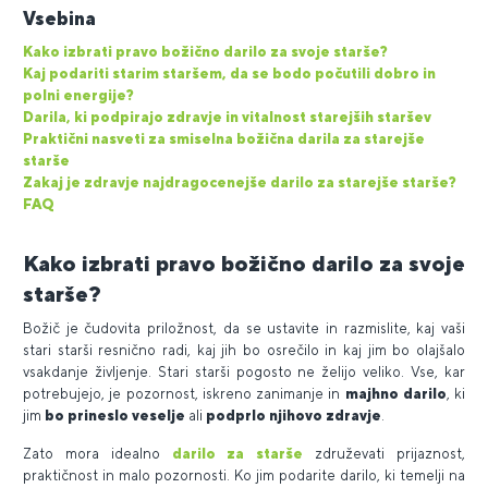
Vsebina
Kako izbrati pravo božično darilo za svoje starše?
Kaj podariti starim staršem, da se bodo počutili dobro in
polni energije?
Darila, ki podpirajo zdravje in vitalnost starejših staršev
Praktični nasveti za smiselna božična darila za starejše
starše
Zakaj je zdravje najdragocenejše darilo za starejše starše?
FAQ
Kako izbrati pravo božično darilo za svoje
starše?
Božič je čudovita priložnost, da se ustavite in razmislite, kaj vaši
stari starši resnično radi, kaj jih bo osrečilo in kaj jim bo olajšalo
vsakdanje življenje. Stari starši pogosto ne želijo veliko. Vse, kar
potrebujejo, je pozornost, iskreno zanimanje in
majhno darilo
, ki
jim
bo prineslo veselje
ali
podprlo njihovo zdravje
.
Zato mora idealno
darilo za starše
združevati prijaznost,
praktičnost in malo pozornosti. Ko jim podarite darilo, ki temelji na