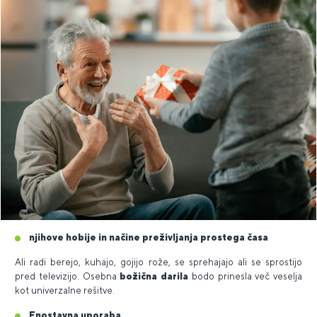
njihove hobije in načine preživljanja prostega časa
Ali radi berejo, kuhajo, gojijo rože, se sprehajajo ali se sprostijo
pred televizijo. Osebna
božična darila
bodo prinesla več veselja
kot univerzalne rešitve.
Enostavna uporaba