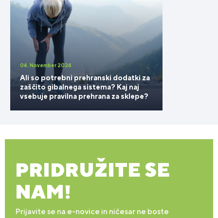
04. November 2024
Ali so potrebni prehranski dodatki za
zaščito gibalnega sistema? Kaj naj
vsebuje pravilna prehrana za sklepe?
PRIDRUŽITE SE
NAM!
Prijavite se na e-novice in ničesar ne boste