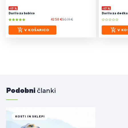
-17 %
-17 %
Darilo za babico
Darilo za dedka
42.58 €
50.19 €
V KOŠARICO
V KO
Podobni
članki
KOSTI IN SKLEPI