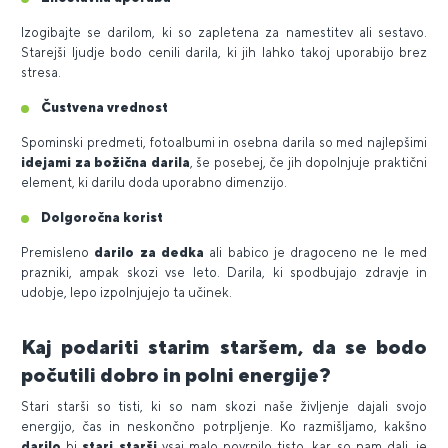
Izogibajte se darilom, ki so zapletena za namestitev ali sestavo.
Starejši ljudje bodo cenili darila, ki jih lahko takoj uporabijo brez
stresa.
Čustvena vrednost
Spominski predmeti, fotoalbumi in osebna darila so med najlepšimi
idejami za božična darila
, še posebej, če jih dopolnjuje praktični
element, ki darilu doda uporabno dimenzijo.
Dolgoročna korist
Premisleno
darilo za dedka
ali babico je dragoceno ne le med
prazniki, ampak skozi vse leto. Darila, ki spodbujajo zdravje in
udobje, lepo izpolnjujejo ta učinek.
Kaj podariti starim staršem, da se bodo
počutili dobro in polni energije?
Stari starši so tisti, ki so nam skozi naše življenje dajali svojo
energijo, čas in neskončno potrpljenje. Ko razmišljamo, kakšno
darilo
bi
stari starši
vsaj malo povrnilo tisto, kar so nam dali, je