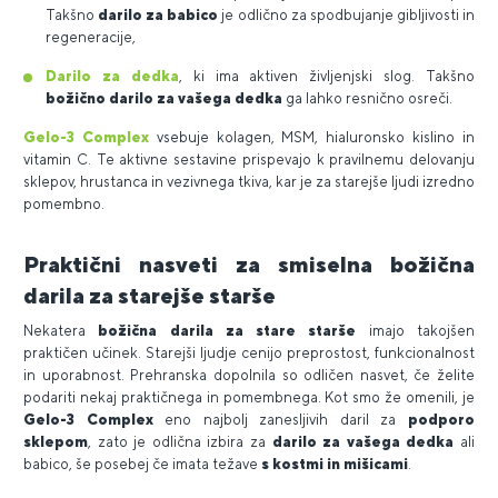
Takšno
darilo za babico
je odlično za spodbujanje gibljivosti in
regeneracije,
Darilo za dedka
, ki ima aktiven življenjski slog. Takšno
božično darilo za vašega dedka
ga lahko resnično osreči.
Gelo-3 Complex
vsebuje kolagen, MSM, hialuronsko kislino in
vitamin C. Te aktivne sestavine prispevajo k pravilnemu delovanju
sklepov, hrustanca in vezivnega tkiva, kar je za starejše ljudi izredno
pomembno.
Praktični nasveti za smiselna božična
darila za starejše starše
Nekatera
božična darila za stare starše
imajo takojšen
praktičen učinek. Starejši ljudje cenijo preprostost, funkcionalnost
in uporabnost. Prehranska dopolnila so odličen nasvet, če želite
podariti nekaj praktičnega in pomembnega. Kot smo že omenili, je
Gelo-3 Complex
eno najbolj zanesljivih daril za
podporo
sklepom
, zato je odlična izbira za
darilo za vašega dedka
ali
babico, še posebej če imata težave
s kostmi in mišicami
.