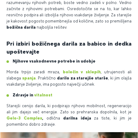
razumevanju njihovih potreb, boste vedno zadeli v polno. Vedno
začnite z njihovimi potrebami. Osredotočite se na to, kar lahko
resnično podpira ali izboljša njihovo vsakdanje življenje. Za starejše
je kakovost pogosto pomembnejša od količine, zato so premišljena
božična darila
najboljša rešitev.
Pri izbiri božičnega darila za babico in dedka
upoštevajte
Njihove vsakodnevne potrebe in udobje
Morda trpijo zaradi mraza,
bolečin v sklepih
, utrujenosti ali
slabega
spanja
. Praktično
darilo za starejše starše
, ki jim olajša
vsakdanje življenje, ima pogosto največji učinek.
Zdravje in
vitalnost
Starejši cenijo darila, ki podpirajo njihovo mobilnost, regeneracijo
ali jim dajejo več energije. Zato so prehranska dopolnila, kot je
Gelo-3 Complex
,
odlična
darilna ideja
za tiste, ki jim je
pomembno dobro zdravje.