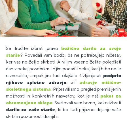
Se trudite izbrati pravo
božično darilo za svoje
starše
? Povedali vam bodo, da ne potrebujejo ničesar,
ker vas ne želijo skrbeti. A vi jim vseeno želite polepšati
dan z nekaj posebnim. In jim podariti nekaj, kar jih bo ne le
razveselilo, ampak jim tudi olajšalo življenje ali
podprlo
njihovo splošno zdravje
ali
zdravje mišično-
skeletnega sistema
. Pripravili smo pregled premišljenih
možnosti in konkretnih nasvetov, kot je naš
paket za
obremenjene sklepe
. Svetovali vam bomo, kako izbrati
darilo za vaše starše
, ki bo tudi prijazno dejanje vaše
skrbi in pozornosti do njih.