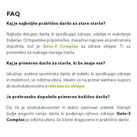
FAQ
Kaj je najboljše praktično darilo za stare starše?
Najbolje delujejo darila, ki spodbujajo zdravje, udobje in vsakdanje
življenje. Ortopedske pripomočke, masažne naprave ali prehranska
dopolnila, kot je
Gelo-3 Complex
za zdrave sklepe. Ti so
pomembni za vsakega starega starša.
Kaj je primerno darilo za starše, ki že imajo vse?
Izkušnje, osebna spominska darila ali izdelki, ki spodbujajo zdravje
in mobilnost, so odlična izbira. Idealni so na primer wellness kuponi
ali visokokakovostna
prehrana za sklepe
.
Je prehransko dopolnilo primerno božično darilo?
Da, če je visokokakovosten in dobro zasnovan izdelek. Starejši
ljudje pogosto cenijo darila, ki podpirajo njihovo zdravje.
Gelo-3
Complex
je odlična izbira, če iščete dragoceno in praktično darilo.