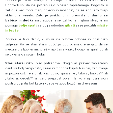
Zdravje je darilo. Starejši so v svojem življenju že veliko doživeli.
Ugotovili so, da ne potrebujejo ničesar zapletenega. Pogosto si
želijo le več moči, manj bolečin in možnost, da še eno leto živijo
aktivno in veselo. Zato je praktično in premišljeno
darilo za
babico in dedka
najdragocenejše. Lahko je majhna stvar, ki jim
pomaga
bolje spati
, se bolj svobodno
gibati
ali se počutiti
mlajše
in lepše
.
Zdravje je tudi darilo, ki vpliva na njihove odnose in družinsko
življenje. Ko se stari starši počutijo dobro, imajo energijo, da se
srečujejo z ljubljenimi, preživljajo čas z vnuki, hodijo na sprehod ali
se ukvarjajo s svojimi hobiji.
Stari starši
nikoli niso potrebovali dragih ali preveč zapletenih
daril. Najbolj cenijo tisto, česar ni mogoče kupiti. Naš čas, zanimanje
in pozornost. Telefonski klic, obisk, vprašanje „Kako si, babica?“ ali
„Kako si, dedek?“ ali celo preprost objem lahko v njihovih srcih
pusti globlji vtis kot kateri koli paket pod božičnim drevesom.