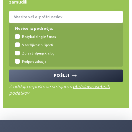
zamudili.
Vnesite vaš e-poštni naslov
Novice iz področja:
Bodybuilding in fitnes
Vzdržljivostni športi
Zdrav življenjski slog
Podpora zdravja
POŠLJI
Z oddajo e-pošte se strinjate s
obdelava osebnih
podatkov