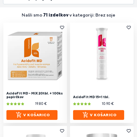
Našli smo
71 izdelkov
v kategoriji: Brez soje
AcidoFit MD - MIX 20tbl. + 100ks
papirčkov
AcidoFit MD 15+1 tbl.
19.80 €
10.90 €
V KOŠARICO
V KOŠARICO