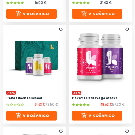
16.00 €
31.40 €
V KOŠARICO
V KOŠARICO
-15 %
-15 %
Paket Back to school
Paket za zdravega otroka
61.63 €
72.50 €
48.62 €
57.20 €
V KOŠARICO
V KOŠARICO