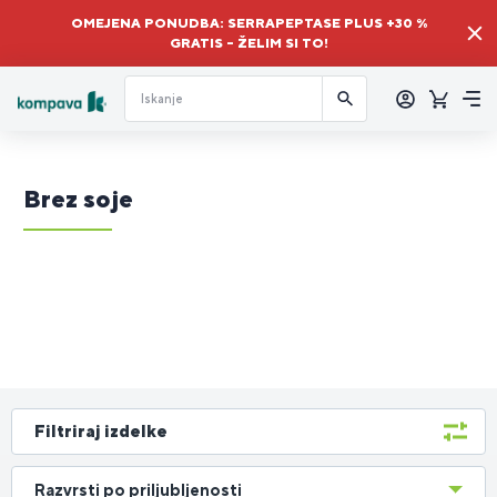
OMEJENA PONUDBA: SERRAPEPTASE PLUS +30 %
GRATIS – ŽELIM SI TO!
Prijava
Košaric
Me
Brez soje
Filtriraj izdelke
Razvrsti po priljubljenosti