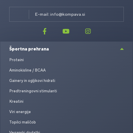
E-mail:
info@kompava.si
Športna prehrana
Proteini
Aminokisline / BCAA
Gainery in ogljikovi hidrati
Predtreningovni stimulanti
Kreatini
Viri energije
Topilci maščob
Veganski dodatki