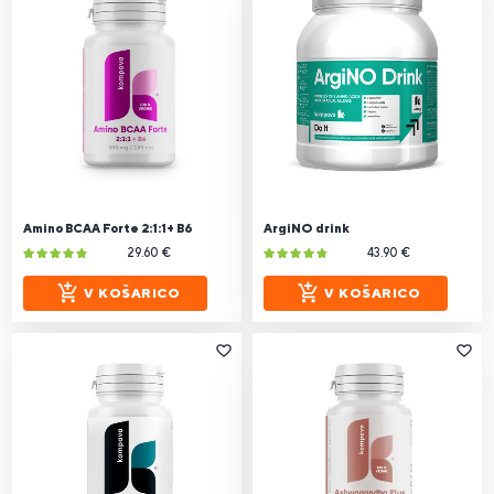
Amino BCAA Forte 2:1:1+ B6
ArgiNO drink
29.60 €
43.90 €
V KOŠARICO
V KOŠARICO