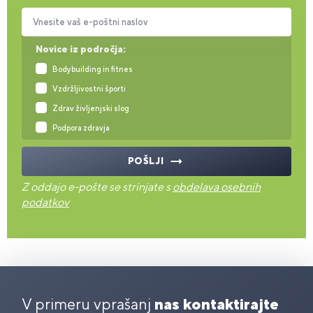
Vnesite vaš e-poštni naslov
Novice iz področja:
Bodybuilding in fitnes
Vzdržljivostni športi
Zdrav življenjski slog
Podpora zdravja
POŠLJI
Z oddajo e-pošte se strinjate s
obdelava osebnih
podatkov
V primeru vprašanj
nas kontaktirajte