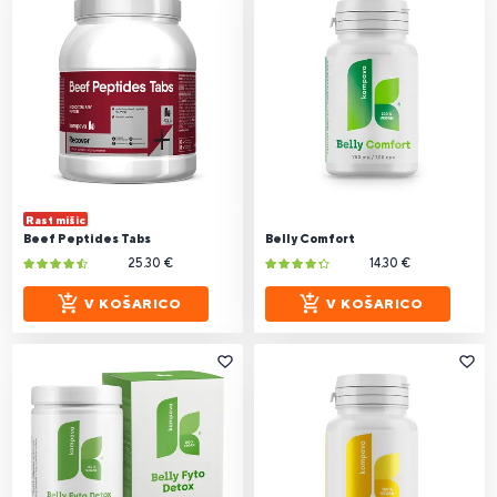
Rast mišic
Beef Peptides Tabs
Belly Comfort
25.30 €
14.30 €
V KOŠARICO
V KOŠARICO