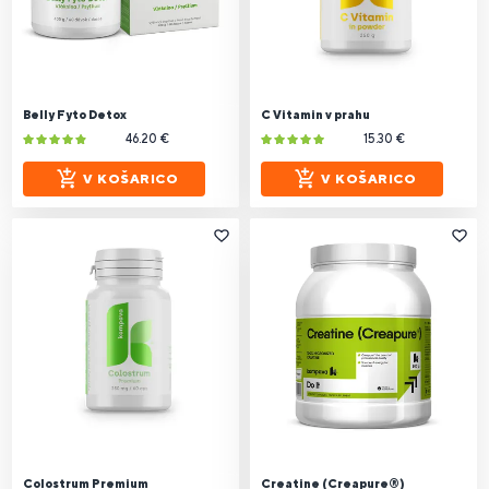
Belly Fyto Detox
C Vitamin v prahu
46.20 €
15.30 €
V KOŠARICO
V KOŠARICO
Colostrum Premium
Creatine (Creapure®)