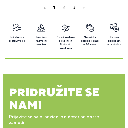
«
1
2
3
»
Izdelano v
Lasten
Poudarek na
Naročila
Bonus
srcu Evrope
razvojni
svežini in
odpošljemo
program
center
čistosti
v 24 urah
zvestobe
sestavin
PRIDRUŽITE SE
NAM!
Prijavite se na e-novice in ničesar ne boste
zamudili.