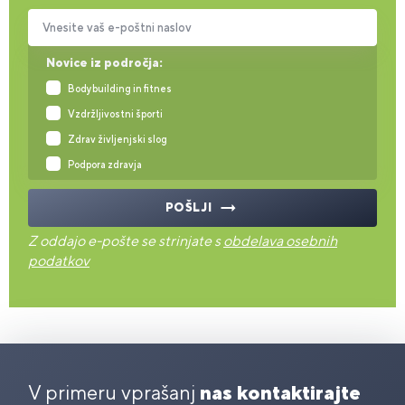
Vnesite vaš e-poštni naslov
Novice iz področja:
Bodybuilding in fitnes
Vzdržljivostni športi
Zdrav življenjski slog
Podpora zdravja
POŠLJI
Z oddajo e-pošte se strinjate s
obdelava osebnih
podatkov
V primeru vprašanj
nas kontaktirajte