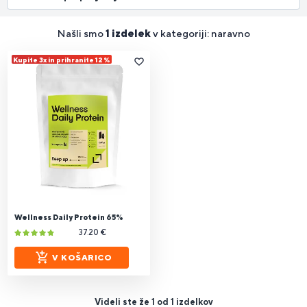
Našli smo
1 izdelek
v kategoriji: naravno
Kupite 3x in prihranite 12 %
Wellness Daily Protein 65%
37.20 €
V KOŠARICO
Videli ste že 1 od 1 izdelkov