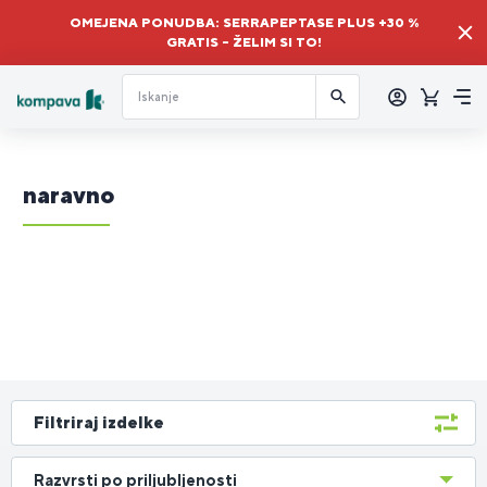
OMEJENA PONUDBA: SERRAPEPTASE PLUS +30 %
GRATIS – ŽELIM SI TO!
Prijava
Košaric
Me
naravno
Filtriraj izdelke
Razvrsti po priljubljenosti