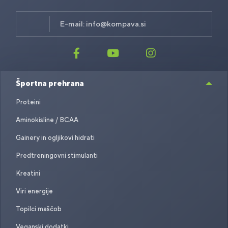
E-mail:
info@kompava.si
Športna prehrana
Proteini
Aminokisline / BCAA
Gainery in ogljikovi hidrati
Predtreningovni stimulanti
Kreatini
Viri energije
Topilci maščob
Veganski dodatki