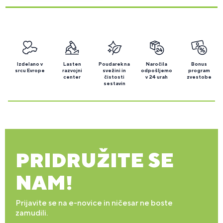
Izdelano v
Lasten
Poudarek na
Naročila
Bonus
srcu Evrope
razvojni
svežini in
odpošljemo
program
center
čistosti
v 24 urah
zvestobe
sestavin
PRIDRUŽITE SE
NAM!
Prijavite se na e-novice in ničesar ne boste
zamudili.