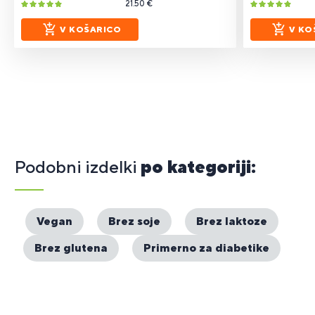
21.50 €
V KOŠARICO
V KO
Podobni izdelki
po kategoriji:
Vegan
Brez soje
Brez laktoze
Brez glutena
Primerno za diabetike