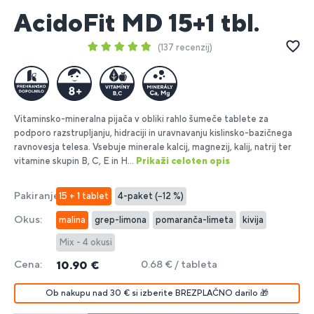
AcidoFit MD 15+1 tbl.
137 recenzij
Vitaminsko-mineralna pijača v obliki rahlo šumeče tablete za
podporo razstrupljanju, hidraciji in uravnavanju kislinsko-bazičnega
ravnovesja telesa. Vsebuje minerale kalcij, magnezij, kalij, natrij ter
vitamine skupin B, C, E in H...
Prikaži celoten opis
Pakiranje:
15 + 1 tablet
4-paket (−12 %)
Okus:
malina
grep-limona
pomaranča-limeta
kivija
Mix - 4 okusi
Cena:
0.68 € / tableta
10.90 €
Ob nakupu nad 30 € si izberite BREZPLAČNO darilo 🎁