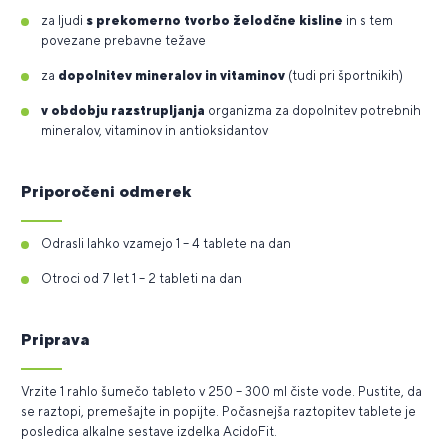
za ljudi
s prekomerno tvorbo želodčne kisline
in s tem
povezane prebavne težave
za
dopolnitev mineralov in vitaminov
(tudi pri športnikih)
v obdobju razstrupljanja
organizma za dopolnitev potrebnih
mineralov, vitaminov in antioksidantov
Priporočeni odmerek
Odrasli lahko vzamejo 1 – 4 tablete na dan
Otroci od 7 let 1 – 2 tableti na dan
Priprava
Vrzite 1 rahlo šumečo tableto v 250 – 300 ml čiste vode. Pustite, da
se raztopi, premešajte in popijte. Počasnejša raztopitev tablete je
posledica alkalne sestave izdelka AcidoFit.