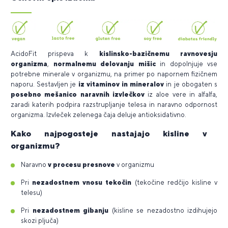
AcidoFit prispeva k
kislinsko-bazičnemu ravnovesju
organizma
,
normalnemu delovanju mišic
in dopolnjuje vse
potrebne minerale v organizmu, na primer po napornem fizičnem
naporu. Sestavljen je
iz vitaminov in mineralov
in je obogaten s
posebno mešanico naravnih izvlečkov
iz aloe vere in alfalfa,
zaradi katerih podpira razstrupljanje telesa in naravno odpornost
organizma. Izvleček zelenega čaja deluje antioksidativno.
Kako najpogosteje nastajajo kisline v
organizmu?
Naravno
v procesu presnove
v organizmu
Pri
nezadostnem vnosu tekočin
(tekočine redčijo kisline v
telesu)
Pri
nezadostnem gibanju
(kisline se nezadostno izdihujejo
skozi pljuča)