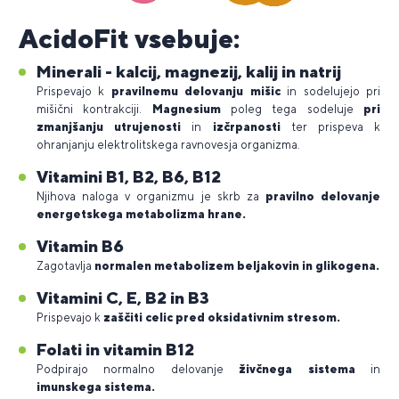
AcidoFit vsebuje:
Minerali - kalcij, magnezij, kalij in natrij
Prispevajo k
pravilnemu delovanju mišic
in sodelujejo pri
mišični kontrakciji.
Magnesium
poleg tega sodeluje
pri
zmanjšanju utrujenosti
in
izčrpanosti
ter prispeva k
ohranjanju elektrolitskega ravnovesja organizma.
Vitamini B1, B2, B6, B12
Njihova naloga v organizmu je skrb za
pravilno delovanje
energetskega metabolizma hrane.
Vitamin B6
Zagotavlja
normalen metabolizem beljakovin in glikogena.
Vitamini C, E, B2 in B3
Prispevajo k
zaščiti celic pred oksidativnim stresom.
Folati in vitamin B12
Podpirajo normalno delovanje
živčnega sistema
in
imunskega sistema.