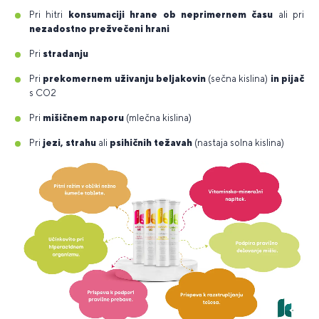
Pri hitri
konsumaciji hrane ob neprimernem času
ali pri
nezadostno prežvečeni hrani
Pri
stradanju
Pri
prekomernem uživanju beljakovin
(sečna kislina)
in pijač
s CO2
Pri
mišičnem naporu
(mlečna kislina)
Pri
jezi, strahu
ali
psihičnih težavah
(nastaja solna kislina)