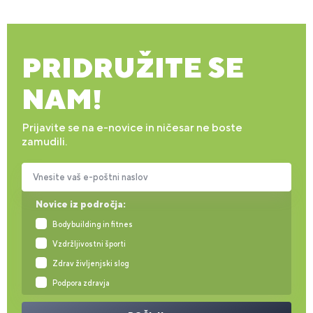
PRIDRUŽITE SE
NAM!
Prijavite se na e-novice in ničesar ne boste
zamudili.
Vnesite vaš e-poštni naslov
Novice iz področja:
Bodybuilding in fitnes
Vzdržljivostni športi
Zdrav življenjski slog
Podpora zdravja