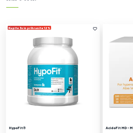
Kupite 3x in prihranite 12 %
HypoFit®
AcidoFit MD - M