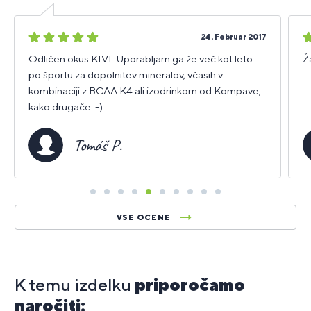
5
5
24. Februar 2017
zvezdic
z
Odličen okus KIVI. Uporabljam ga že več kot leto
Ž
po športu za dopolnitev mineralov, včasih v
kombinaciji z BCAA K4 ali izodrinkom od Kompave,
kako drugače :-).
Tomáš P.
VSE OCENE
K temu izdelku
priporočamo
naročiti: