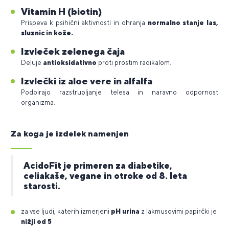
Vitamin H (biotin)
Prispeva k psihični aktivnosti in ohranja
normalno stanje las,
sluznic in kože.
Izvleček zelenega čaja
Deluje
antioksidativno
proti prostim radikalom.
Izvlečki iz aloe vere in alfalfa
Podpirajo razstrupljanje telesa in naravno odpornost
organizma.
Za koga je izdelek namenjen
AcidoFit je primeren za diabetike,
celiakaše, vegane in otroke od 8. leta
starosti.
za vse ljudi, katerih izmerjeni
pH urina
z lakmusovimi papirčki je
nižji od 5