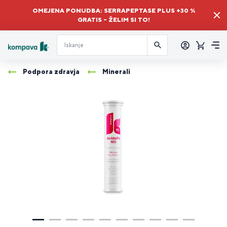
OMEJENA PONUDBA: SERRAPEPTASE PLUS +30 %
GRATIS – ŽELIM SI TO!
Prijava
Košaric
Me
Podpora zdravja
Minerali