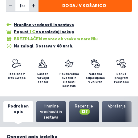
DODAJ V KOŠARICO
ks
Hranilne vrednosti in sestava
Popust
1
€
za naslednji nakup
BREZPLAČEN vzorec ob vsakem naročilu
Na zalogi. Dostava v 48 urah.
Izdelano v
Lasten
Poudarek na
Naročila
Bonus
srcu Evrope
razvojni
svežini in
odpošljemo
program
center
čistosti
v 24 urah
zvestobe
sestavin
Podroben
Hranilne
Recenzije
Vprašanja
opis
vrednosti in
137
sestava
Osnovni opis izdelka