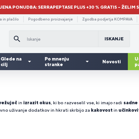
ENA PONUDBA: SERRAPEPTASE PLUS +30 % GRATIS – ŽELIM S
 in plačilo
Pogodbeno proizvajanje
Zgodba podjetja KOMPAVA
ISKANJE
Glede na
Po mnenju
U
Novosti
cilj
stranke
p
Prehranska
Gainery
dopolnila
Re
inokisline
odpora
goden
in
Za
Količinski
Pr
Za
za
rebavo
a moške
Vitamini
Min
miš
 BCAA
jšanja
-paket
ogljikovi
otroke
popust
sti
sta
utrujenost
te
vežujoč
in
izrazit okus
, ki bo razveselil vse, ki imajo radi
sadne
hidrati
in
evno uživanje dodatkov in hkrati skrbijo za
kakovost
in
učinkovi
izčrpanost
ri
a
Topilci
Srce in
Za
Ve
Mo
Za
odpora
Znebiti
Ra
lageni
ergije
lesarje
maščob
žile
športnike
do
in 
bo
rebave
se stresa
te