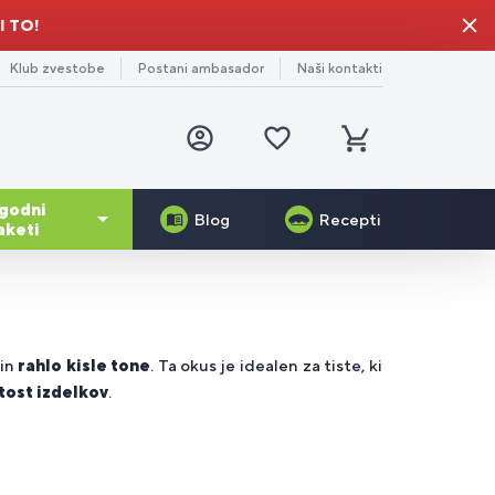
I TO!
Klub zvestobe
Postani ambasador
Naši kontakti
Prijava
Priljubljeni
izdelki
Košarica
godni
Blog
Recepti
aketi
-16%
Darilo za mamo
generacija
Serrapeptase Plus
Veggie Protein
edtreningovni
erali
ic in
mulanti
rejše
lesa
in
rahlo kisle tone
. Ta okus je idealen za tiste, ki
Skin Booster®
tost izdelkov
.
Gelo-3 Complex®
ganski
žgani
zstrupljanje
datki
živci
dybuilderje
lesa