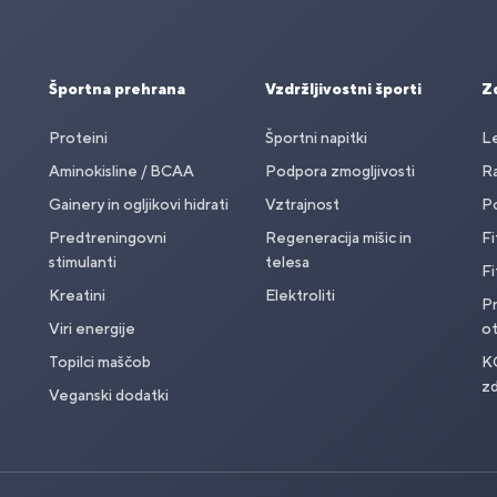
Športna prehrana
Vzdržljivostni športi
Zd
Proteini
Športni napitki
Le
Aminokisline / BCAA
Podpora zmogljivosti
Ra
Gainery in ogljikovi hidrati
Vztrajnost
Po
Predtreningovni
Regeneracija mišic in
Fi
stimulanti
telesa
Fi
Kreatini
Elektroliti
Pr
Viri energije
o
Topilci maščob
K
zd
Veganski dodatki