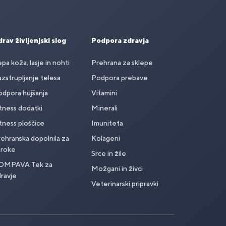
rav življenjski slog
Podpora zdravja
pa koža, lasje in nohti
Prehrana za sklepe
zstrupljanje telesa
Podpora prebave
dpora hujšanja
Vitamini
tness dodatki
Minerali
tness ploščice
Imuniteta
ehranska dopolnila za
Kolageni
troke
Srce in žile
OMPAVA Tek za
Možgani in živci
ravje
Veterinarski pripravki