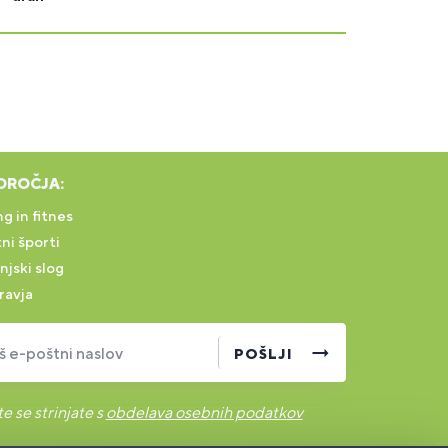
DROČJA:
g in fitnes
ni športi
njski slog
ravja
š e-poštni naslov
POŠLJI
e se strinjate s
obdelava osebnih podatkov