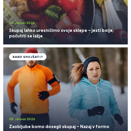
26. Januar 2026
Skupaj lahko uresničimo svoje sklepe – jesti bolje,
počutiti se lažje
KAKO SHUJŠATI?
05. Januar 2026
Zaobljube bomo dosegli skupaj – Nazaj v formo