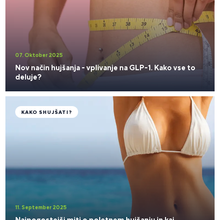
07. Oktober 2025
Nov način hujšanja - vplivanje na GLP-1. Kako vse to
deluje?
KAKO SHUJŠATI?
11. September 2025
Najpogostejši miti o poletnem hujšanju in kaj