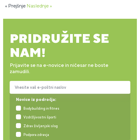
« Prejšnje
Naslednje »
PRIDRUŽITE SE
NAM!
Prijavite se na e-novice in ničesar ne boste
zamudili.
Vnesite vaš e-poštni naslov
Novice iz področja:
Bodybuilding in fitnes
Vzdržljivostni športi
Zdrav življenjski slog
Podpora zdravja