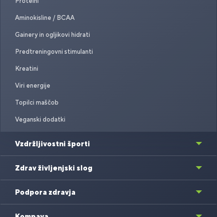
Proteini
Aminokisline / BCAA
Gainery in ogljikovi hidrati
Predtreningovni stimulanti
Kreatini
Viri energije
Topilci maščob
Veganski dodatki
Vzdržljivostni športi
Zdrav življenjski slog
Podpora zdravja
Kompava