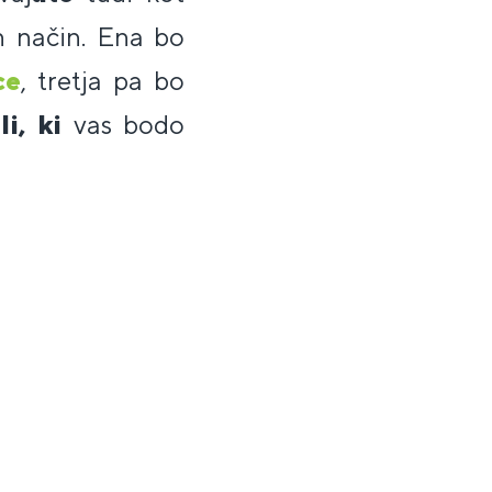
n način. Ena bo
ce
, tretja pa bo
li, ki
vas bodo