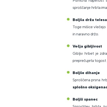
Psihična napetost 
sproščanje hrbta i
Boljša drža telesa
Toge mišice vlečejo 
in naravno držo.
Večja gibljivost
Gibljiv hrbet je zd
preprečujeta togost a
Boljše dihanje
Sproščena prsna hrbt
splošno oksigenac
Boljši spanec
Sprostitev hrbta z