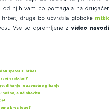
ka od njih vam bo pomagala na drugače
l hrbet, druga bo učvrstila globoke
miši
jivost. Vse so opremljene z
video navodi
dan sprostiti hrbet
v svoj vsakdan?
go: dihanje in zavestno gibanje
: nežno, a učinkovito
bet
 doma brez joge?