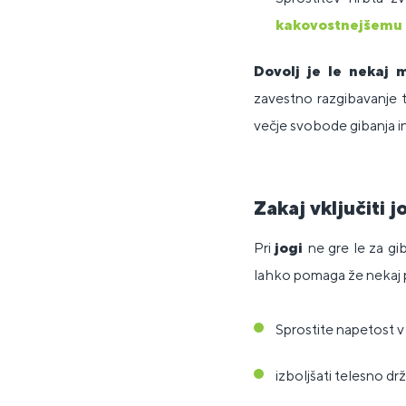
kakovostnejšemu
Dovolj je le nekaj 
zavestno razgibavanje 
večje svobode gibanja in
Zakaj vključiti 
Pri
jogi
ne gre le za gi
lahko pomaga že nekaj p
Sprostite napetost v 
izboljšati telesno dr