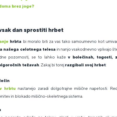
 doma brez joge?
vsak dan sprostiti hrbet
čanje
hrbta
bi moralo biti za vas tako samoumevno kot umiva
a našega celotnega telesa
in nanjo vsakodnevno vplivajo šte
edne pozornosti, se to lahko kaže
v bolečinah, togosti, z
olgoročnih težavah
. Zakaj bi torej
razgibali svoj hrbet
:
lečin
 v hrbtu
nastanejo zaradi dolgotrajne mišične napetosti. R
enitev in blokado mišično-skeletnega sistema.
a