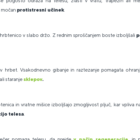
se pogosto odraža na telesu, zlasti v vratu, trapezih ali m
ma močan
protistresni učinek
.
hrbtenico v slabo držo. Z rednim sproščanjem boste izboljšali
p
rav hrbet. Vsakodnevno gibanje in raztezanje pomagata ohranj
li staranje
sklepov
.
enica in vratne mišice izboljšajo zmogljivost pljuč, kar vpliva 
ijo telesa
.
večer pomaga telesu, da preide
v način regeneracije
, in 