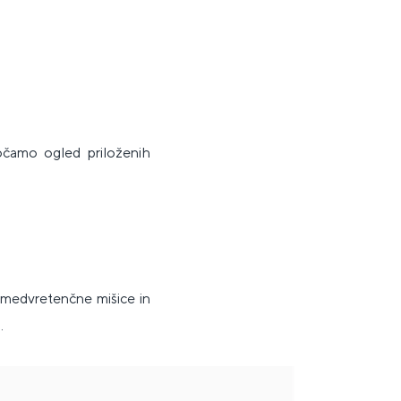
očamo ogled priloženih
 medvretenčne mišice in
t
.