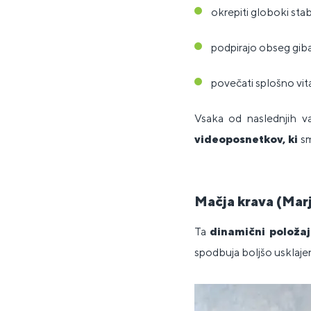
okrepiti globoki stabi
podpirajo obseg giba
povečati splošno vita
Vsaka od naslednjih v
videoposnetkov, ki
s
Mačja krava (Marj
Ta
dinamični položa
spodbuja boljšo usklajen