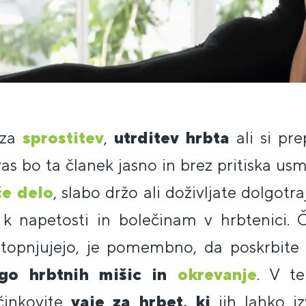
 za
sprostitev
,
utrditev hrbta
ali si pr
as bo ta članek jasno in brez pritiska usm
e delo
, slabo držo ali doživljate dolgotra
 k napetosti in bolečinam v hrbtenici. 
 stopnjujejo, je pomembno, da poskrbit
go hrbtnih mišic in
okrevanje
. V t
činkovite
vaje za hrbet, ki
jih lahko iz