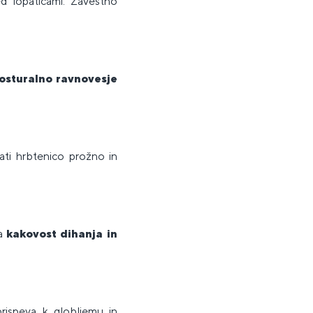
ed lopaticami. Zavestno
osturalno ravnovesje
ati hrbtenico prožno in
na
kakovost dihanja in
prispeva k globljemu in