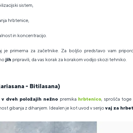
lizacijski sistem,
nja hrbtenice,
lnost in koncentracijo.
aj je primerna za začetnike. Za boljšo predstavo vam pripor
mo
jih
pripravili, da vas korak za korakom vodijo skozi tehniko.
ariasana - Bitilasana)
j v dveh položajih nežno
premika
hrbtenico
, sprošča toge
ost gibanja z dihanjem. Idealen je kot uvod v serijo
vaj za hrbe