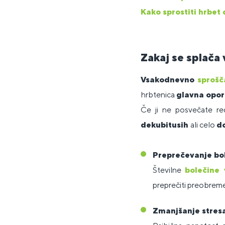
Kako sprostiti hrbet
Zakaj se splača 
Vsakodnevno
sproš
hrbtenica
glavna opor
Če ji ne posvečate r
dekubitusih
ali celo
d
Preprečevanje bo
Številne
bolečine
preprečiti preobrem
Zmanjšanje stres