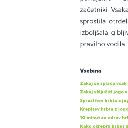
začetniki. Vsa
sprostila otrde
izboljšala gibl
pravilno vodila.
Vsebina
Zakaj se splača vsak 
Zakaj vključiti jogo 
Sprostitev hrbta z jo
Krepitev hrbta z jogo
10 minut za zdrav hr
Kako okrepiti hrbet