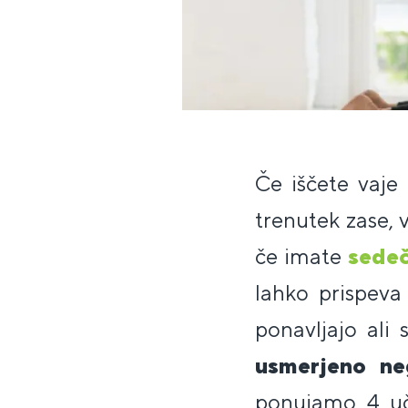
Če iščete vaje
trenutek zase, v
če imate
sedeč
lahko prispeva
ponavljajo ali
usmerjeno ne
ponujamo 4 u