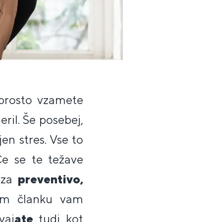
eprosto vzamete
eril. Še posebej,
jen stres. Vse to
Če se te težave
e za
preventivo,
em članku vam
vaj
ate
tudi kot