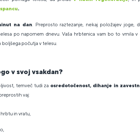
 spancu
.
minut na dan
. Preprosto raztezanje, nekaj položajev joge, d
telesa po napornem dnevu. Vaša hrbtenica vam bo to vrnila v o
 boljšega počutja v telesu.
jogo v svoj vsakdan?
bljivost, temveč tudi za
osredotočenost, dihanje in zavestn
reprostih vaj:
hrbtu in vratu,
žo,