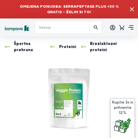
OMEJENA PONUDBA: SERRAPEPTASE PLUS +30 %
GRATIS – ŽELIM SI TO!
Prijava
Košaric
Me
Športna
Brezlaktozni
Proteini
prehrana
proteini
Kupite 3x in
prihranite
K
12 %
3
V
P
i
p