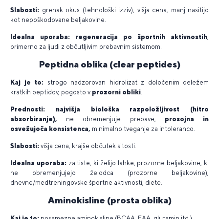
Slabosti:
grenak okus (tehnološki izziv), višja cena, manj nasitijo
kot nepoškodovane beljakovine.
Idealna uporaba: regeneracija po športnih aktivnostih
,
primerno za ljudi z občutljivim prebavnim sistemom.
Peptidna oblika (clear peptides)
Kaj je to:
strogo nadzorovan hidrolizat z določenim deležem
kratkih peptidov, pogosto v
prozorni obliki
.
Prednosti: najvišja biološka razpoložljivost (hitro
absorbiranje),
ne obremenjuje prebave,
prosojna in
osvežujoča konsistenca,
minimalno tveganje za intoleranco.
Slabosti:
višja cena, krajše občutek sitosti.
Idealna uporaba:
za tiste, ki želijo lahke, prozorne beljakovine, ki
ne obremenjujejo želodca (prozorne beljakovine),
dnevne/medtreningovske športne aktivnosti, diete.
Aminokisline (prosta oblika)
Kaj je to:
posamezne aminokisline (BCAA, EAA, glutamin itd.).