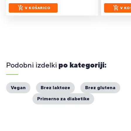
V KOŠARICO
V KO
Podobni izdelki
po kategoriji:
Vegan
Brez laktoze
Brez glutena
Primerno za diabetike