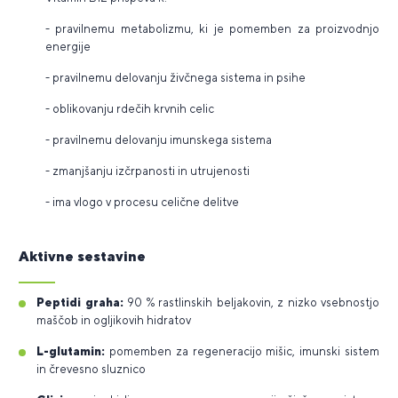
- pravilnemu metabolizmu, ki je pomemben za proizvodnjo
energije
- pravilnemu delovanju živčnega sistema in psihe
- oblikovanju rdečih krvnih celic
- pravilnemu delovanju imunskega sistema
- zmanjšanju izčrpanosti in utrujenosti
- ima vlogo v procesu celične delitve
Aktivne sestavine
Peptidi graha:
90 % rastlinskih beljakovin, z nizko vsebnostjo
maščob in ogljikovih hidratov
L-glutamin:
pomemben za regeneracijo mišic, imunski sistem
in črevesno sluznico