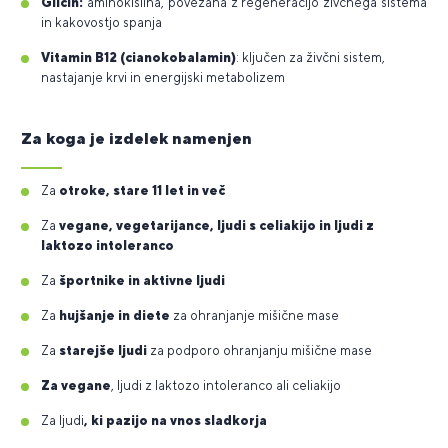
Glicin:
aminokislina, povezana z regeneracijo živčnega sistema
in kakovostjo spanja
Vitamin B12 (cianokobalamin)
: ključen za živčni sistem,
nastajanje krvi in energijski metabolizem
Za koga je izdelek namenjen
Za
otroke, stare 11 let in več
Za
vegane, vegetarijance, ljudi s celiakijo in ljudi z
laktozo intoleranco
Za
športnike in aktivne ljudi
Za
hujšanje in diete
za ohranjanje mišične mase
Za
starejše ljudi
za podporo ohranjanju mišične mase
Za vegane
, ljudi z laktozo intoleranco ali celiakijo
Za ljudi
, ki pazijo na vnos sladkorja