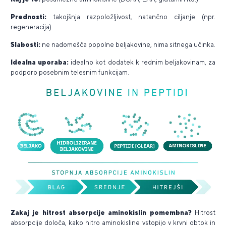
Prednosti:
takojšnja razpoložljivost, natančno ciljanje (npr.
regeneracija).
Slabosti:
ne nadomešča popolne beljakovine, nima sitnega učinka.
Idealna uporaba:
idealno kot dodatek k rednim beljakovinam, za
podporo posebnim telesnim funkcijam.
Zakaj je hitrost absorpcije aminokislin pomembna?
Hitrost
absorpcije določa, kako hitro aminokisline vstopijo v krvni obtok in