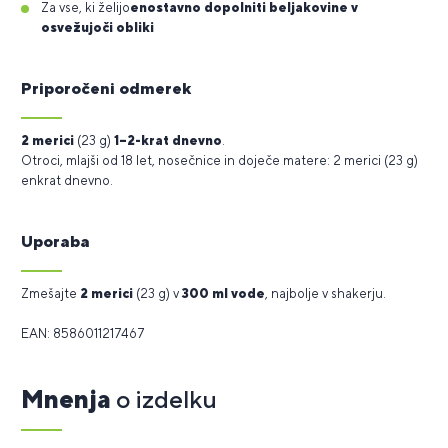
Za vse, ki želijo
enostavno dopolniti beljakovine v
osvežujoči obliki
Priporočeni odmerek
2 merici
(23 g)
1–2-krat dnevno
.
Otroci, mlajši od 18 let, nosečnice in doječe matere: 2 merici (23 g)
enkrat dnevno.
Uporaba
Zmešajte
2 merici
(23 g) v
300 ml vode
, najbolje v shakerju.
EAN: 8586011217467
Mnenja
o izdelku