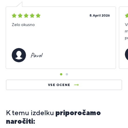
5
5
8. April 2026
zvezdic
z
Zelo okusno
V
m
p
Pavol
VSE OCENE
K temu izdelku
priporočamo
naročiti: