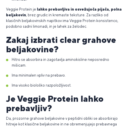
Veggie Protein je
lahko prebavljiva in osvežujoča pijača, polna
beljakovin
, brez grudic in kremaste teksture. Za razliko od
klasičnih beljakovinskih napitkov ima Veggie Protein konsistenco,
podobno sadni limonadi, in je lahek za želodec.
Zakaj izbrati clear grahove
beljakovine?
Hitro se absorbira in zagotavlja aminokisline neposredno
mišicam.
Ima minimalen vpliv na prebavo.
Ima visoko biološko razpoložljivost.
Je Veggie Protein lahko
prebavljiv?
Da, prozorne grahove beljakovine v peptidni obliki se absorbirajo
hitreje kot klasične beljakovine in ne obremenjujejo prebavnega