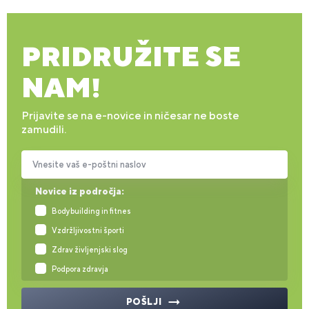
PRIDRUŽITE SE
NAM!
Prijavite se na e-novice in ničesar ne boste
zamudili.
Vnesite vaš e-poštni naslov
Novice iz področja:
Bodybuilding in fitnes
Vzdržljivostni športi
Zdrav življenjski slog
Podpora zdravja
POŠLJI