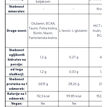
beljakovin
Vsebnost
-
-
Krom, 
mineralov:
Glutamin, BCAA,
MCT maš
Taurin, Folna kislina,
Druge snovi:
L-levcin, L-glutamin
Inulin, Gl
Biotin, Niacin,
BCAA 2
Pantotenska kislina
Vsebnost
ogljikovih
1,2 g
0,27 g
4,45
hidratov na
porcijo:
od tega
1,2 g
0,03 g
1,42 
sladkorji:
Vsebnost
proteina na 1
24,15 g
28,26 g
23,09
odmerek:
Kalorije na 1
112,3 kcal
119,85 kcal
152,95 
odmerek:
Vegan:
Ne
Ne
Ne