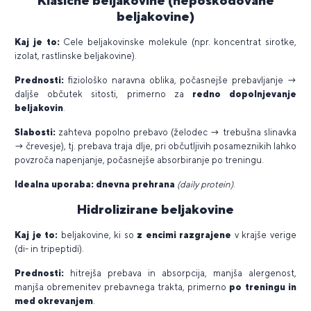
beljakovine)
Kaj je to:
Cele beljakovinske molekule (npr. koncentrat sirotke,
izolat, rastlinske beljakovine).
Prednosti:
fiziološko naravna oblika, počasnejše prebavljanje →
daljše občutek sitosti, primerno za
redno dopolnjevanje
beljakovin
.
Slabosti:
zahteva popolno prebavo (želodec → trebušna slinavka
→ črevesje), tj. prebava traja dlje, pri občutljivih posameznikih lahko
povzroča napenjanje, počasnejše absorbiranje po treningu.
Idealna uporaba: dnevna prehrana
(daily protein)
.
Hidrolizirane beljakovine
Kaj je to:
beljakovine, ki so
z encimi razgrajene
v krajše verige
(di- in tripeptidi).
Prednosti:
hitrejša prebava in absorpcija, manjša alergenost,
manjša obremenitev prebavnega trakta, primerno
po treningu in
med okrevanjem
.