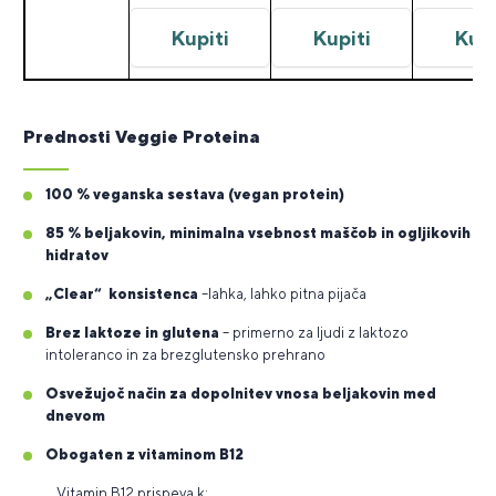
Kupiti
Kupiti
Kupi
Prednosti Veggie Proteina
100 % veganska sestava (vegan protein)
85 % beljakovin, minimalna vsebnost maščob in ogljikovih
hidratov
„Clear“ konsistenca
–lahka, lahko pitna pijača
Brez laktoze in glutena
– primerno za ljudi z laktozo
intoleranco in za brezglutensko prehrano
Osvežujoč način za dopolnitev vnosa beljakovin med
dnevom
Obogaten z vitaminom B12
Vitamin B12 prispeva k: