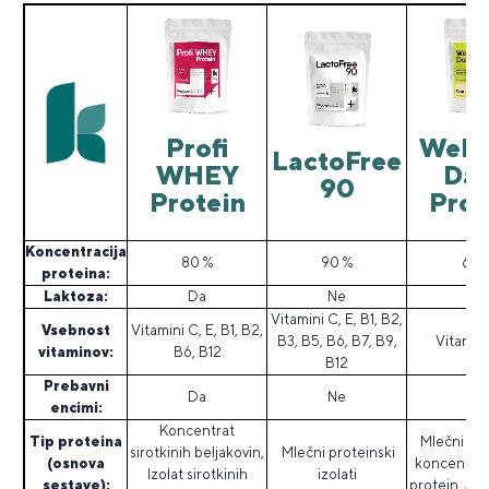
Profi
Well
LactoFree
WHEY
Dai
90
Protein
Prot
Koncentracija
80 %
90 %
65 
proteina:
Laktoza:
Da
Ne
Da
Vitamini C, E, B1, B2,
Vsebnost
Vitamini C, E, B1, B2,
B3, B5, B6, B7, B9,
Vitamini
vitaminov:
B6, B12
B12
Prebavni
Da
Ne
Da
encimi:
Koncentrat
Tip proteina
Mlečni pro
sirotkinih beljakovin,
Mlečni proteinski
(osnova
koncentrat
Izolat sirotkinih
izolati
sestave):
protein, Jajč