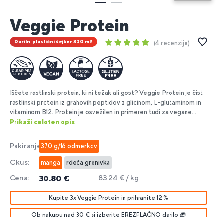
1
Veggie Protein
Darilni plastični šejker 300 ml!
4 recenzije
Iščete rastlinski protein, ki ni težak ali gost? Veggie Protein je čist
rastlinski protein iz grahovih peptidov z glicinom, L-glutaminom in
vitaminom B12. Protein je osvežilen in primeren tudi za vegane...
Prikaži celoten opis
Pakiranje:
370 g/16 odmerkov
Okus:
manga
rdeča grenivka
Cena:
83.24 € / kg
30.80 €
Kupite 3x Veggie Protein in prihranite 12 %
Ob nakupu nad 30 € si izberite BREZPLAČNO darilo 🎁