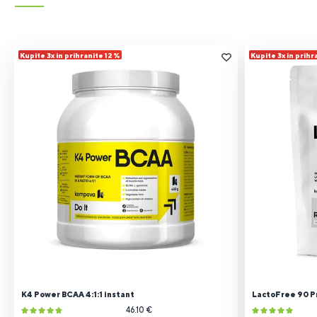
Kupite 3x in prihranite 12 %
Kupite 3x in prihr
K4 Power BCAA 4:1:1 instant
LactoFree 90 P
46.10 €