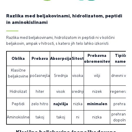
Razlika med beljakovinami, hidrolizatom, peptidi
in aminokislinami
Razlika med beljakovinami, hidrolizatom in peptidi ni v količini
beljakovin, ampak v hitrosti, s katero jih telo lahko izkoristi.
Prebavna
Tipični
Oblika
Prebava
Absorpcija
Sitost
obremenitev
namen
Klasične
počasnejša
Srednja
visoka
višji
dnevni vno
beljakovine
Hidrolizat
hiter
visok
srednji
nizek
regeneracij
Peptidi
zelo hitro
najvišja
nizka
minimalen
prehrana
prehransko
Aminokisline
takoj
takoj
ni
nizka
dopolnilo
Klasične beljakovine (nepoškodovane