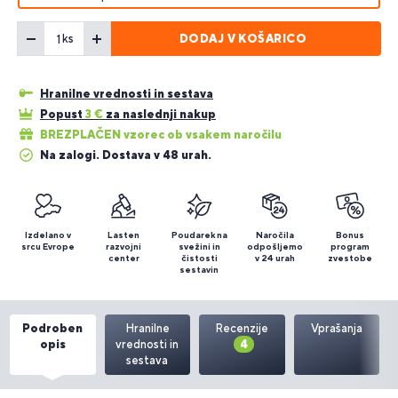
DODAJ V KOŠARICO
ks
Hranilne vrednosti in sestava
Popust
3
€
za naslednji nakup
BREZPLAČEN vzorec ob vsakem naročilu
Na zalogi. Dostava v 48 urah.
Izdelano v
Lasten
Poudarek na
Naročila
Bonus
srcu Evrope
razvojni
svežini in
odpošljemo
program
center
čistosti
v 24 urah
zvestobe
sestavin
Podroben
Hranilne
Recenzije
Vprašanja
opis
vrednosti in
4
sestava