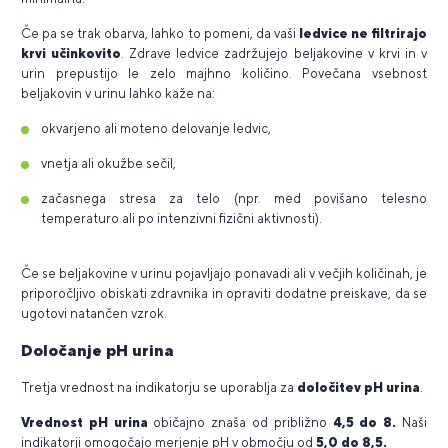
Če pa se trak obarva, lahko to pomeni, da vaši
ledvice ne filtrirajo
krvi učinkovito
. Zdrave ledvice zadržujejo beljakovine v krvi in v
urin prepustijo le zelo majhno količino. Povečana vsebnost
beljakovin v urinu lahko kaže na:
okvarjeno ali moteno delovanje ledvic,
vnetja ali okužbe sečil,
začasnega stresa za telo (npr. med povišano telesno
temperaturo ali po intenzivni fizični aktivnosti).
Če se beljakovine v urinu pojavljajo ponavadi ali v večjih količinah, je
priporočljivo obiskati zdravnika in opraviti dodatne preiskave, da se
ugotovi natančen vzrok.
Določanje pH urina
Tretja vrednost na indikatorju se uporablja za
določitev pH urina
.
Vrednost pH urina
običajno znaša od približno
4,5 do 8.
Naši
indikatorji omogočajo merjenje pH v območju od
5,0 do 8,5.