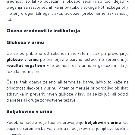
vrednosti so lahko povezani z okužbo sečil in so tudi dejavnik
tveganja za razvoj sečnih kamnov (tako visokega kot nizkega pH),
motenj urogenitalnega trakta, acidoze (prekomerne zakisanosti)
itd.
Ocena vrednosti iz indikatorja
Glukoza v urinu
Če se po približno 60 sekundah indikatorni trak pri preverjanju
glukoze v urinu
po primerjavi z barvno lestvico ne spremeni, je
rezultat negativen
– to pomeni, da v urinu ni glukoze in da je
rezultat normalen.
Če se trak obarva zeleno ali temnejše barve, lahko to kaže na
prisotnost sladkorja v urinu. V tem primeru je priporočljivo obiskati
zdravnika in preveriti raven glukoze v krvi, da se izključi ali potrdi
diabetes ali druge zdravstvene težave.
Beljakovine v urinu
Podobno načelo velja tudi pri preverjanju
beljakovin v urinu
. Če
papir ne spremeni barve, v urinu ni beljakovin ali je njihova količina
minimalna.