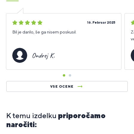
5
5
16. Februar 2025
zvezdic
z
Bil je darilo, še ga nisem poskusil.
Z
v
Ondrej K.
VSE OCENE
K temu izdelku
priporočamo
naročiti: