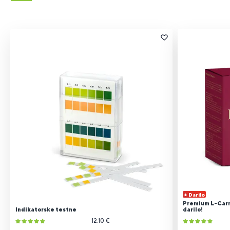
+ Darilo
Premium L-Carno
Indikatorske testne
darilo!
12.10 €