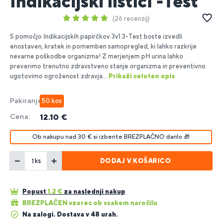
Indikacijski lističi -Test
26 recenzij
S pomočjo Indikacijskih papirčkov 3v1 3-Test boste izvedli
enostaven, kratek in pomemben samopregled, ki lahko razkrije
nevarne poškodbe organizma! Z merjenjem pH urina lahko
preverimo trenutno zdravstveno stanje organizma in preventivno
ugotovimo ogroženost zdravja...
Prikaži celoten opis
Pakiranje:
50 kos
Cena:
12.10 €
Ob nakupu nad 30 € si izberite BREZPLAČNO darilo 🎁
DODAJ V KOŠARICO
ks
Popust
1.2
€
za naslednji nakup
BREZPLAČEN vzorec ob vsakem naročilu
Na zalogi. Dostava v 48 urah.