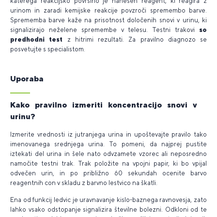
katerega reakcijsko površino je nanesen reagent, ki reagira z
urinom in zaradi kemijske reakcije povzroči spremembo barve.
Sprememba barve kaže na prisotnost določenih snovi v urinu, ki
signalizirajo neželene spremembe v telesu. Testni trakovi
so
predhodni test
z hitrimi rezultati. Za pravilno diagnozo se
posvetujte s specialistom.
Uporaba
Kako pravilno izmeriti koncentracijo snovi v
urinu?
Izmerite vrednosti iz jutranjega urina in upoštevajte pravilo tako
imenovanega srednjega urina. To pomeni, da najprej pustite
iztekati del urina in šele nato odvzamete vzorec ali neposredno
namočite testni trak. Trak položite na vpojni papir, ki bo vpijal
odvečen urin, in po približno 60 sekundah ocenite barvo
reagentnih con v skladu z barvno lestvico na škatli.
Ena od funkcij ledvic je uravnavanje kislo-baznega ravnovesja, zato
lahko vsako odstopanje signalizira številne bolezni. Odkloni od te