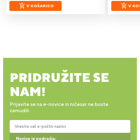
V KOŠARICO
V KO
PRIDRUŽITE SE
NAM!
Prijavite se na e-novice in ničesar ne boste
zamudili.
Vnesite vaš e-poštni naslov
Novice iz področja: