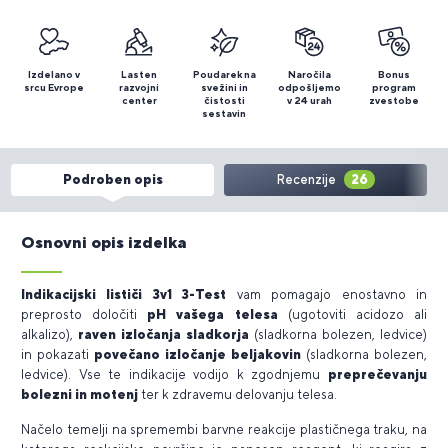
Izdelano v
Lasten
Poudarek na
Naročila
Bonus
srcu Evrope
razvojni
svežini in
odpošljemo
program
center
čistosti
v 24 urah
zvestobe
sestavin
Podroben opis
Recenzije
26
Osnovni opis izdelka
Indikacijski lističi 3v1 3-Test
vam pomagajo enostavno in
preprosto določiti
pH vašega telesa
(ugotoviti acidozo ali
alkalizo),
raven izločanja sladkorja
(sladkorna bolezen, ledvice)
in pokazati
povečano izločanje beljakovin
(sladkorna bolezen,
ledvice). Vse te indikacije vodijo k zgodnjemu
preprečevanju
bolezni in motenj
ter k zdravemu delovanju telesa.
Načelo temelji na spremembi barvne reakcije plastičnega traku, na