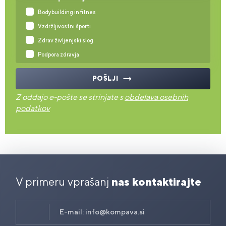
Bodybuilding in fitnes
Vzdržljivostni športi
Zdrav življenjski slog
Podpora zdravja
POŠLJI
Z oddajo e-pošte se strinjate s
obdelava osebnih
podatkov
V primeru vprašanj
nas kontaktirajte
E-mail:
info@kompava.si