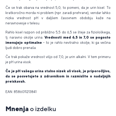
Če se trak obarva na vrednost 5,0, to pomeni, da je urin kisel. To
kratkoročno morda ni problem (npr. zaradi prehrane), vendar lahko
nizka vrednost pH v daljšem časovnem obdobju kaže na
neravnovesje v telesu.
Rahlo kisel razpon od približno 5,5 do 6,5 se šteje za fiziološkega,
tj. naravno okolje urina.
Vrednosti med 6,5 in 7,0 se pogosto
imenujejo optimalne
– to je rahlo nevtralno okolje, ki ga večina
ljudi dobro prenaša.
Če trak pokaže vrednost višjo od 7,0, je urin alkalni. V tem primeru
je pH urina visok.
Če je pH vašega urina stalno nizek ali visok, je priporočljivo,
da se posvetujete z zdravnikom in razmislite o nadaljnjih
preiskavah.
EAN: 8586011213841
Mnenja
o izdelku