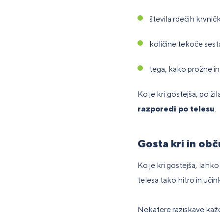
števila rdečih krvničk
količine tekoče sest
tega, kako prožne in 
Ko je kri gostejša, po ž
razporedi po telesu
.
Gosta kri in ob
Ko je kri gostejša, lahk
telesa tako hitro in uči
Nekatere raziskave kažejo