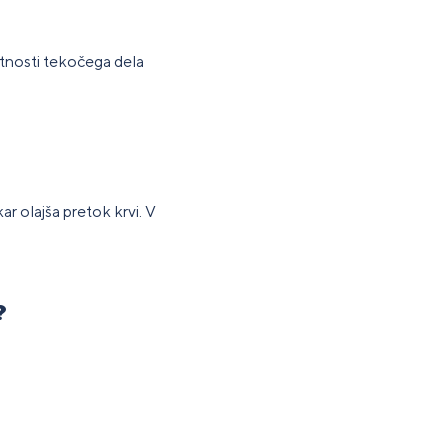
astnosti tekočega dela
kar olajša pretok krvi. V
?