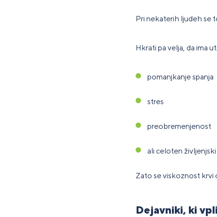
Pri nekaterih ljudeh se
Hkrati pa velja, da ima u
pomanjkanje spanja
stres
preobremenjenost
ali celoten življenjski
Zato se viskoznost krvi
Dejavniki, ki vp