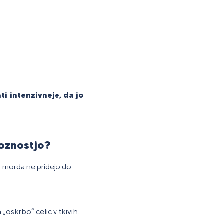
ti intenzivneje, da jo
koznostjo?
a morda ne pridejo do
 „oskrbo“ celic v tkivih.