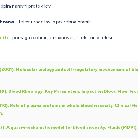
dpira naravni pretok krvi
ehrana
– telesu zagotavlja potrebna hranila
liti
– pomagajo ohranjati ravnovesje tekočin v telesu
 (2001). Molecular biology and self-regulatory mechanisms of blo
019). Blood Rheology: Key Parameters, Impact on Blood Flow. Fron
010). Role of plasma proteins in whole blood viscosity. Clinical 
n.
7). A quasi-mechanistic model for blood viscosity. Fluids (MDPI).