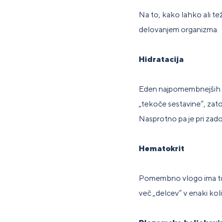
Na to, kako lahko ali tež
delovanjem organizma.
Hidratacija
Eden najpomembnejših 
„tekoče sestavine“, zato
Nasprotno pa je pri zados
Hematokrit
Pomembno vlogo ima t
več „delcev“ v enaki koli