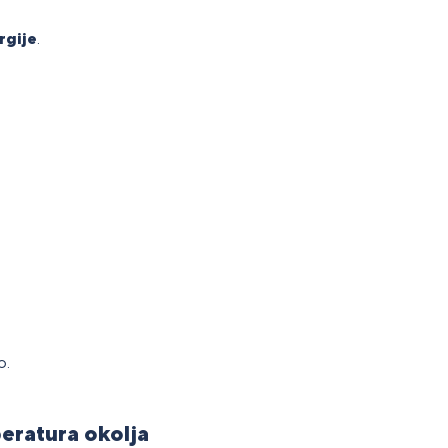
rgije
.
o.
peratura okolja