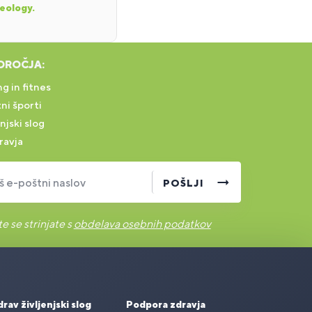
heology.
DROČJA:
g in fitnes
ni športi
njski slog
ravja
š e-poštni naslov
POŠLJI
e se strinjate s
obdelava osebnih podatkov
rav življenjski slog
Podpora zdravja