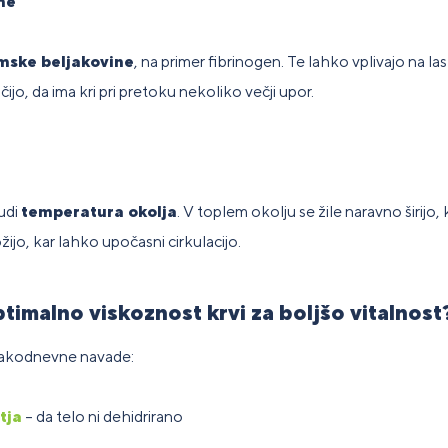
ne
mske beljakovine
, na primer fibrinogen. Te lahko vplivajo na l
čijo, da ima kri pri pretoku nekoliko večji upor.
udi
temperatura okolja
. V toplem okolju se žile naravno širijo, 
ijo, kar lahko upočasni cirkulacijo.
timalno viskoznost krvi za boljšo vitalnost
sakodnevne navade:
tja
– da telo ni dehidrirano