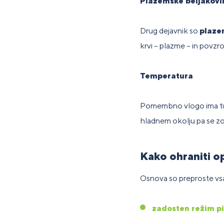
Plazemske beljakovi
Drug dejavnik so
plaze
krvi – plazme – in povzro
Temperatura
Pomembno vlogo ima t
hladnem okolju pa se zož
Kako ohraniti op
Osnova so preproste v
zadosten režim pi