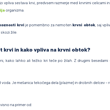
jo vpliva sestava krvi, predvsem razmerje med krvnimi celicami in
ija
organizma.
rehrambeni
Za ljudi z
Izgradnja
 ljudi s
Fitness
Veterinarski
Fi
Za
datki za
Po
trajnost
stsellery
alergijami
mišične
liakijo
ploščice
pripravki
do
di
koznosti krvi
je pomembno za nemoten
krvni obtok
, saj vpl
idobivanje
zm
na sojo
mase
eže
skozi žile.
rehranska
Kr
polnila za
Za
t krvi in kako vpliva na krvni obtok?
odpora
Kurjenje
im
getarijance
HYROX
ter
maščob
si
 vegane
, kako lahko ali težko kri teče po žilah. Z drugimi besedami – a
ot voda. Je mešanica tekočega dela (plazme) in drobnih delcev – rd
dvisno na primer od: