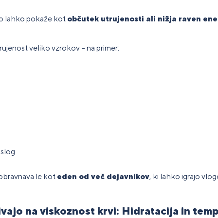
 to lahko pokaže kot
občutek utrujenosti ali nižja raven ene
trujenost veliko vzrokov – na primer:
 slog
 obravnava le kot
eden od več dejavnikov
, ki lahko igrajo vlog
livajo na viskoznost krvi: Hidratacija in tem