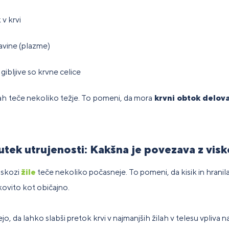
 v krvi
avine (plazme)
gibljive so krvne celice
ilah teče nekoliko težje. To pomeni, da mora
krvni obtok delova
čutek utrujenosti: Kakšna je povezava z vis
o skozi
žile
teče nekoliko počasneje. To pomeni, da kisik in hranil
nkovito kot običajno.
, da lahko slabši pretok krvi v najmanjših žilah v telesu vpliva na