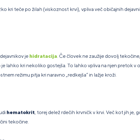
ko kri teče po žilah (viskoznost krvi), vpliva več običajnih dejavn
dejavnikov je
hidratacija
. Če človek ne zaužije dovolj tekočine,
 je lahko kri nekoliko gostejša. To lahko vpliva na njen pretok v 
tnem režimu pitja kri naravno „redkejša“ in lažje kroži.
udi
hematokrit
, torej delež rdečih krvničk v krvi. Več kot jih je, g
čini tekočine.