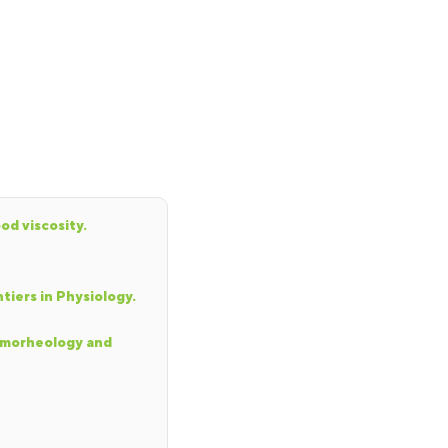
od viscosity.
tiers in Physiology.
Hemorheology and