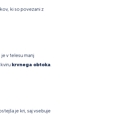
ikov, ki so povezani z
 je v telesu manj
okviru
krvnega obtoka
.
ostejša je kri, saj vsebuje