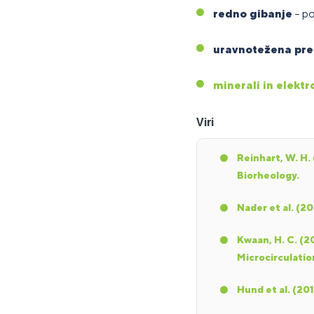
redno gibanje
– po
uravnotežena pr
minerali in elektro
Viri
Reinhart, W. H.
Biorheology.
Nader et al. (2
Kwaan, H. C. (2
Microcirculatio
Hund et al. (201