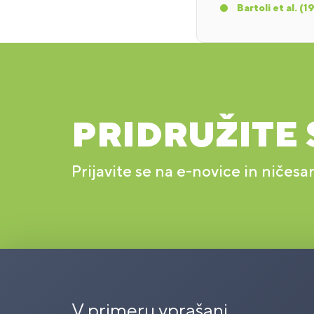
Bartoli et al. (
PRIDRUŽITE 
Prijavite se na e-novice in ničesa
V primeru vprašanj