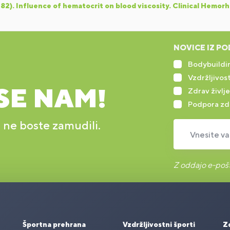
1982). Influence of hematocrit on blood viscosity. Clinical Hemor
NOVICE IZ PO
Bodybuildin
Vzdržljivost
SE NAM!
Zdrav življe
Podpora zd
r ne boste zamudili.
Vnesite va
Z oddajo e-pošt
Športna prehrana
Vzdržljivostni športi
Zd