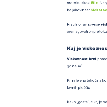
pretoku skozi
žile
. Nan
beljakovin ter
hidratac
P
Za ljudi z
Prehranska
Športni
Longevity
Za
do
laktozno
Vz
Be
dopolnila
napitki
(dolgoživost)
ce
Pravilno ravnovesje
vis
pr
intoleranco
za vadbo
t
premagovati pri pretoku 
Prehranska
P
Podpora
dopolnila
do
Kaj je viskoznos
P
spomina in
za
ve
je
koncentracije
začetnike
in
Viskoznost krvi
pomeni
gostejša“.
Kri ni le ena tekočina k
krvnih ploščic.
Kako „gosta“ je kri, je o