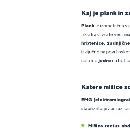
Kaj je plank in 
Plank
je izometrična vz
hkrati aktivirate več miš
hrbtenice, zadnjičn
izključno na površinske
celotno
jedro
na bolj c
Katere mišice so
EMG (elektromiograf
stabilizatorjev pri različ
Mišica rectus ab