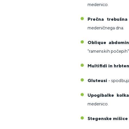
medenico.
Prečna trebušn
medeničnega dna.
Oblique abdomi
"ramenskih počepih"
Multifidi in hrbte
Gluteusi
- spodbuja
Upogibalke kolk
medenico.
Stegenske mišice