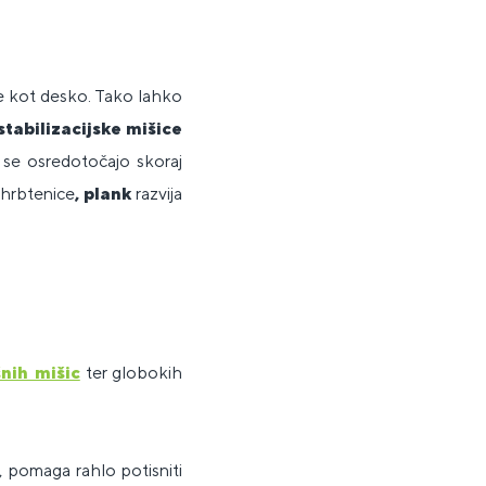
ite kot desko. Tako lahko
tabilizacijske mišice
i se osredotočajo skoraj
 hrbtenice
, plank
razvija
nih mišic
ter globokih
, pomaga rahlo potisniti