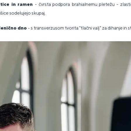
patice in ramen
- čvrsta podpora brahialnemu pletežu - zlasti
šice sodelujejo skupaj.
denično dno
- s transverzusom tvorita "tlačni valj" za dihanje in s