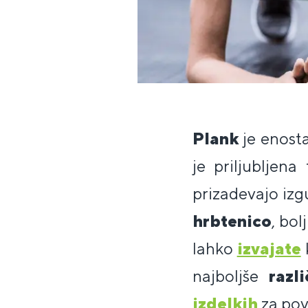
Plank
je enost
je priljubljena
prizadevajo izg
hrbtenico
, bol
lahko
izvajate
k
najboljše
razl
izdelkih
za pov