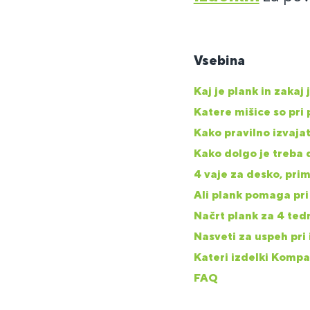
Vsebina
Kaj je plank in zakaj 
Katere mišice so pri
Kako pravilno izvajat
Kako dolgo je treba d
4 vaje za desko, prim
Ali plank pomaga pri
Načrt plank za 4 te
Nasveti za uspeh pri 
Kateri izdelki Kompa
FAQ