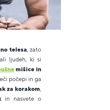
ino telesa
, zato
li ljudeh, ki si
bušne
mišice in
deči počepi in ga
ak za korakom
,
nk
in nasvete o