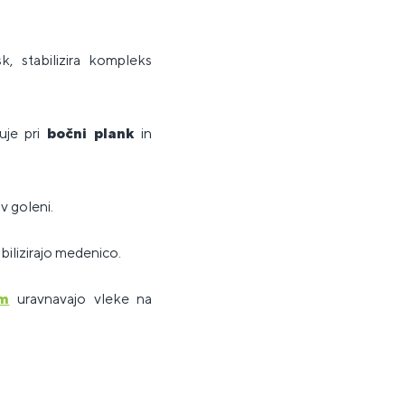
k, stabilizira kompleks
luje pri
bočni plank
in
v goleni.
bilizirajo medenico.
om
uravnavajo vleke na