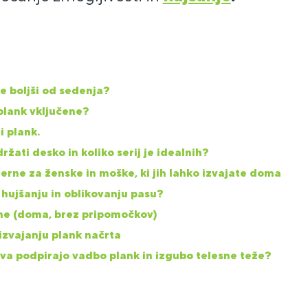
je boljši od sedenja?
 plank vključene?
i plank.
ržati desko in koliko serij je idealnih?
erne za ženske in moške, ki jih lahko izvajate doma
 hujšanju in oblikovanju pasu?
dne (doma, brez pripomočkov)
izvajanju plank načrta
va podpirajo vadbo plank in izgubo telesne teže?