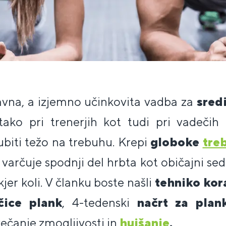
avna, a izjemno učinkovita vadba za
sred
 tako pri trenerjih kot tudi pri vadečih a
ubiti težo na trebuhu. Krepi
globoke
tre
j varčuje spodnji del hrbta kot običajni se
jer koli. V članku boste našli
tehniko kor
ičice plank
, 4-tedenski
načrt za pla
ečanje zmogljivosti in
hujšanje
.