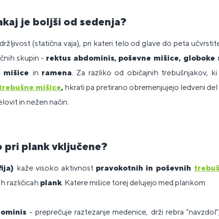
zakaj je boljši od sedenja?
držljivost (statična vaja), pri kateri telo od glave do peta učvrst
ičnih skupin -
rektus abdominis, poševne mišice, globoke s
e mišice
in
ramena
. Za razliko od običajnih trebušnjakov, k
trebušne mišice
,
hkrati pa pretirano obremenjujejo ledveni del
elovit in nežen način.
 pri plank vključene?
ija)
kaže visoko aktivnost
pravokotnih in poševnih
trebuš
nih različicah
plank
. Katere mišice torej delujejo med plankom:
dominis
- preprečuje raztezanje medenice, drži rebra "navzdol"