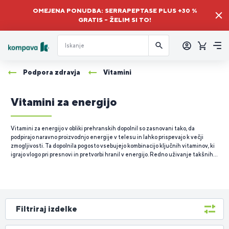
OMEJENA PONUDBA: SERRAPEPTASE PLUS +30 %
GRATIS – ŽELIM SI TO!
Prijava
Košaric
Me
Podpora zdravja
Vitamini
Vitamini za energijo
Vitamini za energijo v obliki prehranskih dopolnil so zasnovani tako, da
podpirajo naravno proizvodnjo energije v telesu in lahko prispevajo k večji
zmogljivosti. Ta dopolnila pogosto vsebujejo kombinacijo ključnih vitaminov, ki
igrajo vlogo pri presnovi in pretvorbi hranil v energijo. Redno uživanje takšnih
dopolnil lahko pomaga zmanjšati utrujenost, podpira koncentracijo in splošno
vitalnost. Tako lahko prispevajo k ohranjanju optimalne ravni energije čez dan
in k boljšemu soočanju s fizičnimi in duševnimi obremenitvami.
Filtriraj izdelke