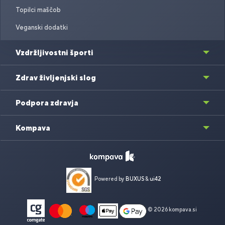
Topilci maščob
Veganski dodatki
Vzdržljivostni športi
Zdrav življenjski slog
Podpora zdravja
Kompava
Powered by
BUXUS
&
ui42
© 2026 kompava.si