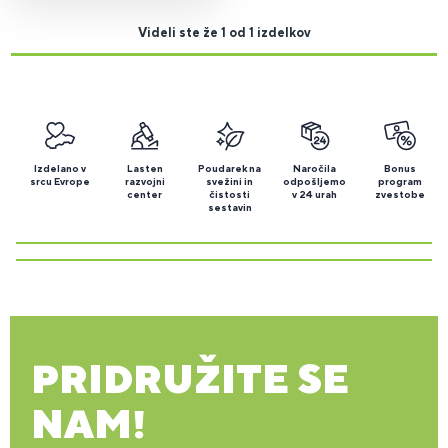
Videli ste že 1 od 1 izdelkov
Izdelano v
Lasten
Poudarek na
Naročila
Bonus
srcu Evrope
razvojni
svežini in
odpošljemo
program
center
čistosti
v 24 urah
zvestobe
sestavin
PRIDRUŽITE SE
NAM!