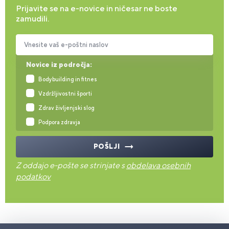
Prijavite se na e-novice in ničesar ne boste
zamudili.
Vnesite vaš e-poštni naslov
Novice iz področja:
Bodybuilding in fitnes
Vzdržljivostni športi
Zdrav življenjski slog
Podpora zdravja
POŠLJI
Z oddajo e-pošte se strinjate s
obdelava osebnih
podatkov