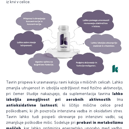
iz krvi v celice.
Tavrin prispeva k uravnavanju ravni kalcija v mišičnih celicah. Lahko
zmanjša utrujenost in izboljša vzdržljivost med fizično aktivnostjo,
pri čemer študije nakazujejo, da suplementacija tavrina
lahko
izboljša zmogljivost pri aerobnih aktivnostih
. Ima
antioksidativne lastnosti
, ki ščitijo mišične celice pred
poškodbami, ki jih povzroča intenzivna vadba in oksidativni stres.
Tavrin lahko tudi pospeši okrevanje po intenzivni vadbi, saj
zmanjšuje poškodbe mišic. Sodeluje pri
prebavi in metabolizmu
maščob
, kar lahko optimizira energetsko uporabo med vadbo.