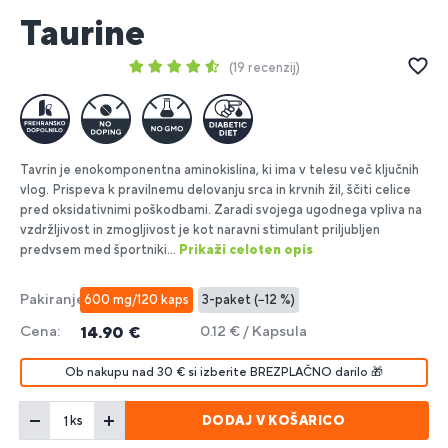
Taurine
19 recenzij
Tavrin je enokomponentna aminokislina, ki ima v telesu več ključnih
vlog. Prispeva k pravilnemu delovanju srca in krvnih žil, ščiti celice
pred oksidativnimi poškodbami. Zaradi svojega ugodnega vpliva na
vzdržljivost in zmogljivost je kot naravni stimulant priljubljen
predvsem med športniki...
Prikaži celoten opis
Pakiranje:
600 mg/120 kaps
3-paket (−12 %)
Cena:
0.12 € / Kapsula
14.90 €
Ob nakupu nad 30 € si izberite BREZPLAČNO darilo 🎁
DODAJ V KOŠARICO
ks