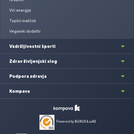
Viri energije
Topilci maščob
Veganski dodatki
Vzdržljivostni športi
Zdrav življenjski slog
Podpora zdravja
Kompava
Powered by
BUXUS
&
ui42