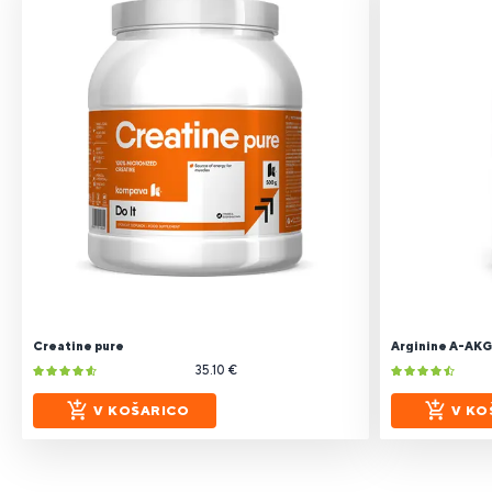
Creatine pure
Arginine A-AKG
35.10 €
V KOŠARICO
V KO