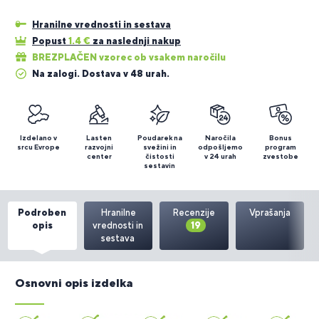
Hranilne vrednosti in sestava
Popust
1.4
€
za naslednji nakup
BREZPLAČEN vzorec ob vsakem naročilu
Na zalogi. Dostava v 48 urah.
Izdelano v
Lasten
Poudarek na
Naročila
Bonus
srcu Evrope
razvojni
svežini in
odpošljemo
program
center
čistosti
v 24 urah
zvestobe
sestavin
Podroben
Hranilne
Recenzije
Vprašanja
opis
vrednosti in
19
sestava
Osnovni opis izdelka