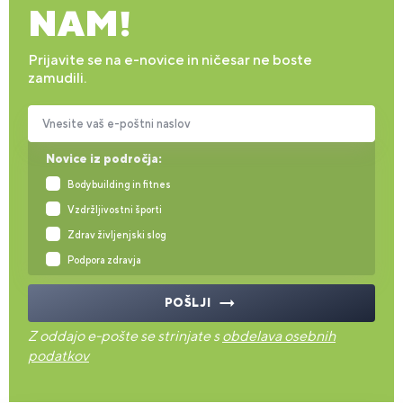
NAM!
Prijavite se na e-novice in ničesar ne boste
zamudili.
Vnesite vaš e-poštni naslov
Novice iz področja:
Bodybuilding in fitnes
Vzdržljivostni športi
Zdrav življenjski slog
Podpora zdravja
POŠLJI
Z oddajo e-pošte se strinjate s
obdelava osebnih
podatkov