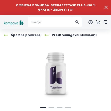
OMEJENA PONUDBA: SERRAPEPTASE PLUS +30 %
GRATIS – ŽELIM SI TO!
Prijava
Košaric
Me
Športna prehrana
Predtreningovni stimulanti