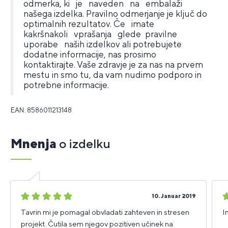
odmerka, ki je naveden na embalaži
našega izdelka. Pravilno odmerjanje je ključ do
optimalnih rezultatov. Če imate
kakršnakoli vprašanja glede pravilne
uporabe naših izdelkov ali potrebujete
dodatne informacije, nas prosimo
kontaktirajte. Vaše zdravje je za nas na prvem
mestu in smo tu, da vam nudimo podporo in
potrebne informacije.
EAN: 8586011213148
Mnenja
o izdelku
5
5
10. Januar 2019
zvezdic
z
Tavrin mi je pomagal obvladati zahteven in stresen
I
projekt. Čutila sem njegov pozitiven učinek na