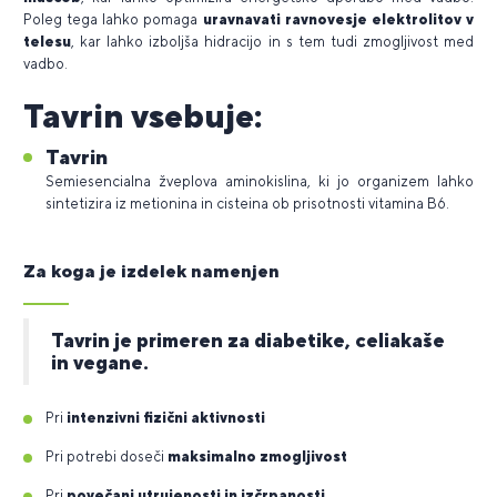
Poleg tega lahko pomaga
uravnavati ravnovesje elektrolitov v
telesu
, kar lahko izboljša hidracijo in s tem tudi zmogljivost med
vadbo.
Tavrin vsebuje:
Tavrin
Semiesencialna žveplova aminokislina, ki jo organizem lahko
sintetizira iz metionina in cisteina ob prisotnosti vitamina B6.
Za koga je izdelek namenjen
Tavrin je primeren za diabetike, celiakaše
in vegane.
Pri
intenzivni fizični aktivnosti
Pri potrebi doseči
maksimalno zmogljivost
Pri
povečani utrujenosti in izčrpanosti