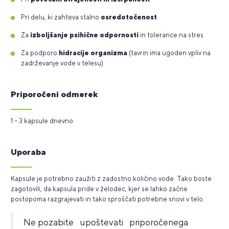
Pri delu, ki zahteva stalno
osredotočenost
Za
izboljšanje psihične odpornosti
in tolerance na stres
Za podporo
hidracije organizma
(tavrin ima ugoden vpliv na
zadrževanje vode v telesu)
Priporočeni odmerek
1 – 3 kapsule dnevno.
Uporaba
Kapsule je potrebno zaužiti z zadostno količino vode. Tako boste
zagotovili, da kapsula pride v želodec, kjer se lahko začne
postopoma razgrajevati in tako sproščati potrebne snovi v telo.
Ne pozabite upoštevati priporočenega