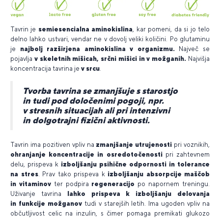
Tavrin je
semiesencialna aminokislina
, kar pomeni, da si jo telo
delno lahko ustvari, vendar ne v dovolj veliki količini. Po glutaminu
je
najbolj razširjena aminokislina v organizmu.
Največ se
pojavlja
v skeletnih mišicah, srčni mišici in v možganih.
Najvišja
koncentracija tavrina je
v srcu
.
Tvorba tavrina se zmanjšuje s starostjo
in tudi pod določenimi pogoji, npr.
v stresnih situacijah ali pri intenzivni
in dolgotrajni fizični aktivnosti.
Tavrin ima pozitiven vpliv na
zmanjšanje utrujenosti
pri voznikih,
ohranjanje koncentracije in osredotočenosti
pri zahtevnem
delu, prispeva k
izboljšanju psihične odpornosti in tolerance
na stres
. Prav tako prispeva k
izboljšanju absorpcije maščob
in vitaminov
ter podpira
regeneracijo
po napornem treningu.
Uživanje tavrina
lahko prispeva k izboljšanju delovanja
in funkcije možganov
tudi v starejših letih. Ima ugoden vpliv na
občutljivost celic na inzulin, s čimer pomaga premikati glukozo