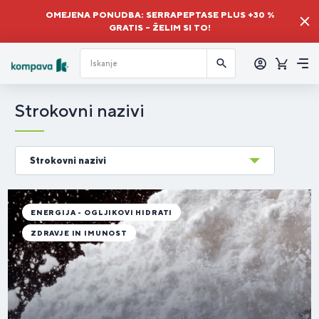
OMEJENA PONUDBA: SERRAPEPTASE PLUS +30 %
GRATIS – ŽELIM SI TO!
Prijava
Košaric
Me
Strokovni nazivi
Strokovni nazivi
ENERGIJA - OGLJIKOVI HIDRATI
ZDRAVJE IN IMUNOST