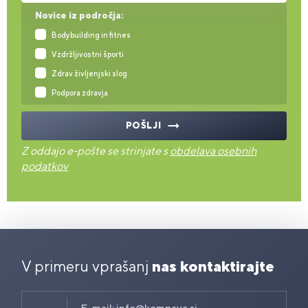
Novice iz področja:
Bodybuilding in fitnes
Vzdržljivostni športi
Zdrav življenjski slog
Podpora zdravja
POŠLJI
Z oddajo e-pošte se strinjate s
obdelava osebnih
podatkov
V primeru vprašanj
nas kontaktirajte
E-mail:
info@kompava.si