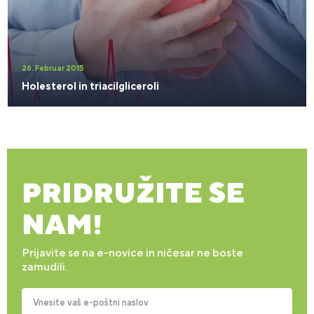
26. Februar 2015
Holesterol in triacilgliceroli
PRIDRUŽITE SE
NAM!
Prijavite se na e-novice in ničesar ne boste
zamudili.
Vnesite vaš e-poštni naslov