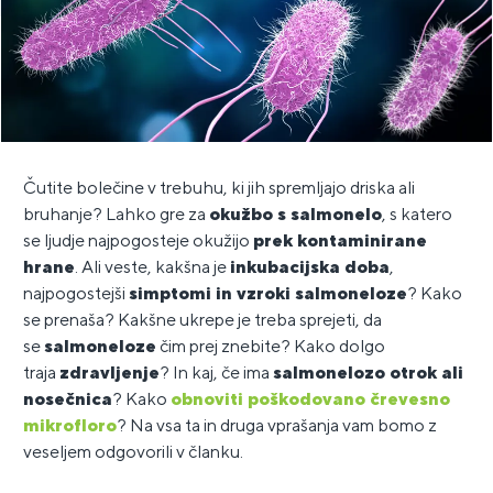
Čutite bolečine v trebuhu, ki jih spremljajo driska ali
bruhanje? Lahko gre za
okužbo s salmonelo
, s katero
se ljudje najpogosteje okužijo
prek kontaminirane
hrane
. Ali veste, kakšna je
inkubacijska doba
,
najpogostejši
simptomi in vzroki salmoneloze
? Kako
se prenaša? Kakšne ukrepe je treba sprejeti, da
se
salmoneloze
čim prej znebite? Kako dolgo
traja
zdravljenje
? In kaj, če ima
salmonelozo otrok ali
nosečnica
? Kako
obnoviti poškodovano črevesno
mikrofloro
? Na vsa ta in druga vprašanja vam bomo z
veseljem odgovorili v članku.