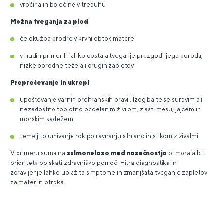
vročina in bolečine v trebuhu
Možna tveganja za plod
če okužba prodre v krvni obtok matere
v hudih primerih lahko obstaja tveganje prezgodnjega poroda,
nizke porodne teže ali drugih zapletov
Preprečevanje in ukrepi
upoštevanje varnih prehranskih pravil. Izogibajte se surovim ali
nezadostno toplotno obdelanim živilom, zlasti mesu, jajcem in
morskim sadežem.
temeljito umivanje rok po ravnanju s hrano in stikom z živalmi
V primeru suma na
salmonelozo med nosečnostjo
bi morala biti
prioriteta poiskati zdravniško pomoč. Hitra diagnostika in
zdravljenje lahko ublažita simptome in zmanjšata tveganje zapletov
za mater in otroka.