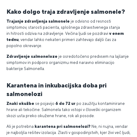
Kako dolgo traja zdravljenje salmonele?
Trajanje zdravljenja salmonele
je odvisno od resnosti
simptomov, starosti pacienta, splošnega zdravstvenega stanja
in hitrosti odziva na zdravljenje. Večina ljudi se pozdravi
v enem
tednu
, vendar lahko nekateri primeri zahtevajo daljši čas za
popolno okrevanje.
Zdravljenje salmoneloze
je osredotočeno predvsem na lajšanje
simptomov in podporo organizmu med naravno eliminacijo
bakterije Salmonella.
Karantena in inkubacijska doba pri
salmonelozi
Znaki okužbe
se pojavijo
6 do 72 ur
po zaužitju kontaminirane
hrane ali tekočine. Salmonela tako vstopi v človeški organizem
skozi usta preko okužene hrane, rok ali posode.
Ali je potrebna
karantena pri salmonelozi?
Ne, ni nujna, vendar
je najboljša rešitev izolacija. Zlasti v gospodinjstvih, kjer živi več ljudi,