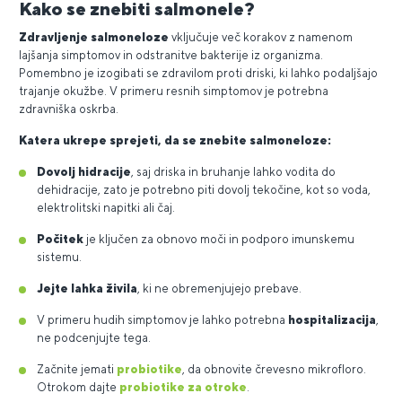
Kako se znebiti salmonele?
Zdravljenje salmoneloze
vključuje več korakov z namenom
lajšanja simptomov in odstranitve bakterije iz organizma.
Pomembno je izogibati se zdravilom proti driski, ki lahko podaljšajo
trajanje okužbe. V primeru resnih simptomov je potrebna
zdravniška oskrba.
Katera ukrepe sprejeti, da se znebite salmoneloze:
Dovolj hidracije
, saj driska in bruhanje lahko vodita do
dehidracije, zato je potrebno piti dovolj tekočine, kot so voda,
elektrolitski napitki ali čaj.
Počitek
je ključen za obnovo moči in podporo imunskemu
sistemu.
Jejte lahka živila
, ki ne obremenjujejo prebave.
V primeru hudih simptomov je lahko potrebna
hospitalizacija
,
ne podcenjujte tega.
Začnite jemati
probiotike
, da obnovite črevesno mikrofloro.
Otrokom dajte
probiotike za otroke
.