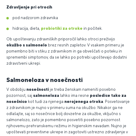
Zdravljenje pri otrocih
pod nadzorom zdravnika
hidracija, dieta,
probiotiki za otroke
in počitek.
Ob upoštevanju zdravniških priporočil lahko otroci preživijo
okužbo s salmonelo
brez resnih zapletov. V vsakem primeru je
pomembno biti v stiku z zdravnikom in ga obveščati o poteku in
spremembi simptomov, da se lahko po potrebi upoštevajo dodatni
zdravstveni ukrepi.
Salmoneloza v nosečnosti
V obdobju
nosečnosti
je treba ženskam nameniti posebno
pozornost, saj
salmoneloza
lahko ima resne
posledice tako za
nosečnico
kot tudi za njenega
nerojenega otroka
. Posvetovanje
z zdravnikom je nujno v primeru suma na okužbo. Nikakor ga ne
odlašajte, saj so nosečnice bolj dovzetne za okužbe, vključno s
salmonelozo, zato je pomembno posvetiti posebno pozornost
njihovemu prehranskemu režimu in higienskim navadam. Nujno je
upoštevati preventivne ukrepe in zagotoviti ustrezno zdravljenje v