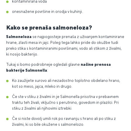
kontaminirana voda
onesnažene površine in orodja v kuhinji.
Kako se prenaša salmoneloza?
Salmoneloza
se najpogosteje prenaša z uživanjem kontaminirane
hrane, zlasti mesa in jajc. Poleg tega lahko pride do okužbe tudi
preko stika s kontaminiranimi površinami, vodo ali stikom z živalmi,
ki nosijo bakterijo.
Tukaj si bomo podrobneje ogledali glavne
načine prenosa
bakterije Salmonella
:
Ko zaužijete surovo ali nezadostno toplotno obdelano hrano,
kot so meso, jajca, mleko in drugo.
Če ste v stiku z živalmi in je Salmonella prisotna v prebavnem
traktu teh živali, vključno s perutnino, govedom in plazilci. Pri
stiku z živalmi ali njihovimi iztrebki.
Če si niste dovolj umili rok po ravnanju s hrano ali po stiku z
živalmi, ki so bile okužene s salmonelozo.