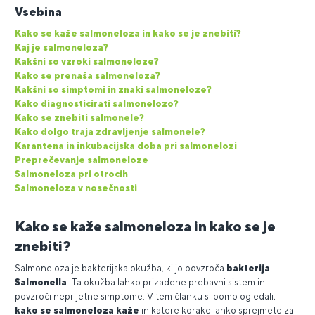
Vsebina
Kako se kaže salmoneloza in kako se je znebiti?
Kaj je salmoneloza?
Kakšni so vzroki salmoneloze?
Kako se prenaša salmoneloza?
Kakšni so simptomi in znaki salmoneloze?
Kako diagnosticirati salmonelozo?
Kako se znebiti salmonele?
Kako dolgo traja zdravljenje salmonele?
Karantena in inkubacijska doba pri salmonelozi
Preprečevanje salmoneloze
Salmoneloza pri otrocih
Salmoneloza v nosečnosti
Kako se kaže salmoneloza in kako se je
znebiti?
Salmoneloza je bakterijska okužba, ki jo povzroča
bakterija
Salmonella
. Ta okužba lahko prizadene prebavni sistem in
povzroči neprijetne simptome. V tem članku si bomo ogledali,
kako se salmoneloza kaže
in katere korake lahko sprejmete za