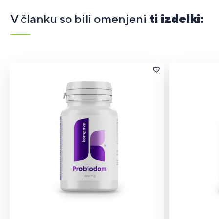
V članku so bili omenjeni
ti izdelki: