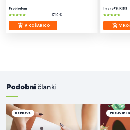
Probiodom
ImunoFit KIDS
17.10 €
V KOŠARICO
V KO
Podobni
članki
PREBAVA
ZDRAVJE I