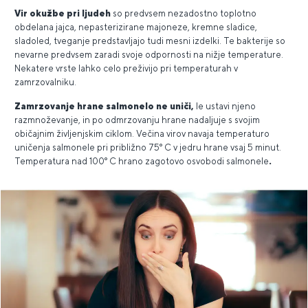
Vir okužbe pri ljudeh
so predvsem nezadostno toplotno
obdelana jajca, nepasterizirane majoneze, kremne sladice,
sladoled, tveganje predstavljajo tudi mesni izdelki. Te bakterije so
nevarne predvsem zaradi svoje odpornosti na nižje temperature.
Nekatere vrste lahko celo preživijo pri temperaturah v
zamrzovalniku.
Zamrzovanje hrane salmonelo ne uniči,
le ustavi njeno
razmnoževanje, in po odmrzovanju hrane nadaljuje s svojim
običajnim življenjskim ciklom. Večina virov navaja temperaturo
uničenja salmonele pri približno 75° C v jedru hrane vsaj 5 minut.
Temperatura nad 100° C hrano zagotovo osvobodi salmonele
.