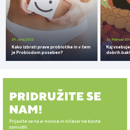
29. Junij 2022
26. Februar 20
Kako izbrati prave probiotike in v čem
Kaj vsebuje
je Probiodom poseben?
dobrih bakt
PRIDRUŽITE SE
NAM!
Prijavite se na e-novice in ničesar ne boste
zamudili.