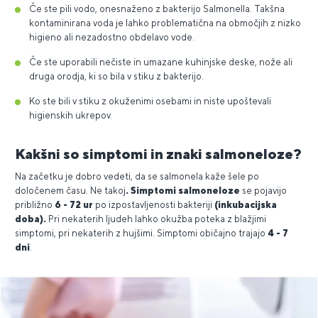
Če ste pili vodo, onesnaženo z bakterijo Salmonella. Takšna
kontaminirana voda je lahko problematična na območjih z nizko
higieno ali nezadostno obdelavo vode.
Če ste uporabili nečiste in umazane kuhinjske deske, nože ali
druga orodja, ki so bila v stiku z bakterijo.
Ko ste bili v stiku z okuženimi osebami in niste upoštevali
higienskih ukrepov.
Kakšni so simptomi in znaki salmoneloze?
Na začetku je dobro vedeti, da se salmonela kaže šele po
določenem času. Ne takoj
. Simptomi salmoneloze
se pojavijo
približno
6 - 72 ur
po izpostavljenosti bakteriji
(inkubacijska
doba).
Pri nekaterih ljudeh lahko okužba poteka z blažjimi
simptomi, pri nekaterih z hujšimi. Simptomi običajno trajajo
4 - 7
dni
.