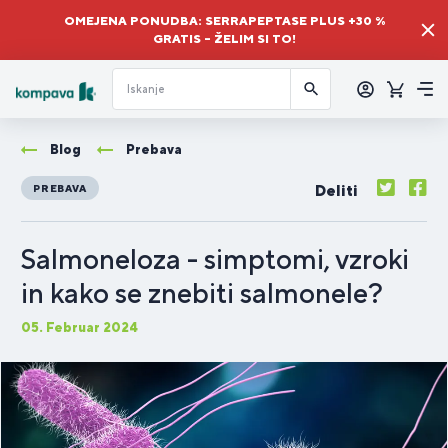
OMEJENA PONUDBA: SERRAPEPTASE PLUS +30 %
GRATIS – ŽELIM SI TO!
Prijava
Košaric
Me
Blog
Prebava
Deliti
PREBAVA
Salmoneloza - simptomi, vzroki
in kako se znebiti salmonele?
05. Februar 2024