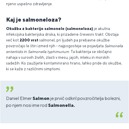
njeno uspešno zdravljenje.
Kaj je salmoneloza?
Okužba
z bakterijo salmonelo (salmoneloza)
je akutna
infekcijska bakterijska driska, ki prizadene črevesni trakt. Obstaja
več kot
2200 vrst
salmonel, pri ljudeh pa prebavne okužbe
povzročajo le štiri izmed njih - najpogosteje se pojavljata
Salmonella
enteritidis
in
Salmonella typhimurium
. Ta bakterija se običajno
nahaja v surovih živilih, zlasti v mesu, jajcih, mleku in morskih
sadežih. Ko zaužijete kontaminirano hrano, lahko pride do okužbe,
ki se kaže z različnimi simptomi.
Daniel Elmer
Salmon
je prvič odkril povzročitelja bolezni,
po njem nosi ime rod
Salmonella.