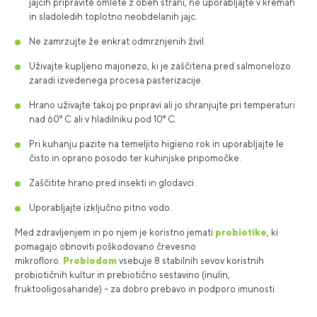
jajcih pripravite omlete z obeh strani, ne uporabljajte v kremah
in sladoledih toplotno neobdelanih jajc.
Ne zamrzujte že enkrat odmrznjenih živil.
Uživajte kupljeno majonezo, ki je zaščitena pred salmonelozo
zaradi izvedenega procesa pasterizacije.
Hrano uživajte takoj po pripravi ali jo shranjujte pri temperaturi
nad 60° C ali v hladilniku pod 10° C.
Pri kuhanju pazite na temeljito higieno rok in uporabljajte le
čisto in oprano posodo ter kuhinjske pripomočke.
Zaščitite hrano pred insekti in glodavci.
Uporabljajte izključno pitno vodo.
Med zdravljenjem in po njem je koristno jemati
probiotike
, ki
pomagajo obnoviti poškodovano črevesno
mikrofloro.
Probiodom
vsebuje 8 stabilnih sevov koristnih
probiotičnih kultur in prebiotično sestavino (inulin,
fruktooligosaharide) – za dobro prebavo in podporo imunosti.