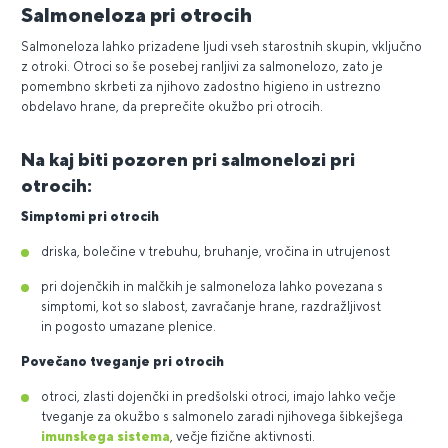
Salmoneloza pri otrocih
Salmoneloza lahko prizadene ljudi vseh starostnih skupin, vključno
z otroki. Otroci so še posebej ranljivi za salmonelozo, zato je
pomembno skrbeti za njihovo zadostno higieno in ustrezno
obdelavo hrane, da preprečite okužbo pri otrocih.
Na kaj biti pozoren pri salmonelozi pri
otrocih:
Simptomi pri otrocih
driska, bolečine v trebuhu, bruhanje, vročina in utrujenost
pri dojenčkih in malčkih je salmoneloza lahko povezana s
simptomi, kot so slabost, zavračanje hrane, razdražljivost
in pogosto umazane plenice.
Povečano tveganje pri otrocih
otroci, zlasti dojenčki in predšolski otroci, imajo lahko večje
tveganje za okužbo s salmonelo zaradi njihovega šibkejšega
imunskega sistema
, večje fizične aktivnosti.