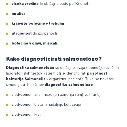
visoka vročina
, ki običajno pade po 1-2 dneh
mrzlica
krčevite bolečine v trebuhu
utrujenost
do izčrpanosti
bolečine v glavi, mišicah.
Kako diagnosticirati salmonelozo?
Diagnostika salmoneloze
se običajno izvaja s pomočjo različnih
laboratorijskih testov, katerih cilj je identificirati
prisotnost
bakterije Salmonella
v organizmu pacienta. Tukaj so nekateri
izmed glavnih načinov
diagnostike salmoneloze
:
z odvzemom anamneze (pri uživanju sumljive hrane)
z odvzemom blata in nadaljnjo kultivacijo
z odvzemom krvi.