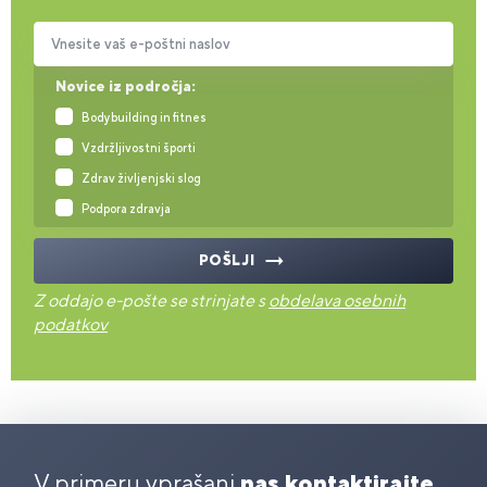
Vnesite vaš e-poštni naslov
Novice iz področja:
Bodybuilding in fitnes
Vzdržljivostni športi
Zdrav življenjski slog
Podpora zdravja
POŠLJI
Z oddajo e-pošte se strinjate s
obdelava osebnih
podatkov
V primeru vprašanj
nas kontaktirajte