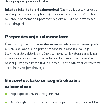
da se prepreči prenos okužbe.
Inkubacijska doba pri salmonelozi
(čas med izpostavljenostjo
bakteriji in pojavom simptomov) običajno traja od 6 do 72 ur. Med
okužbo je pomembno upoštevati higienske ukrepe in zmanjšati
stik z drugimi.
Preprečevanje salmoneloze
Človeški organizem ima
veliko naravnih obrambnih snovi
proti
okužbi s salmonelo. Na primer, močna želodčna kislina ubija
številne vrste bakterij, vključno s salmonelo. Nekatera zdravila pa
zmanjšujejo kislost želodca (antacidi), kar omogoča preživetje
bakterij. Tveganje imate tudi po jemanju antibiotikov ali če trpite za
kroničnim vnetjem črevesja.
8 nasvetov, kako se izogniti okužbi s
salmonelozo
Izogibajte se uživanju tveganih živil.
Upoštevajte potreben čas priprave v primeru tveganih živil. Pri