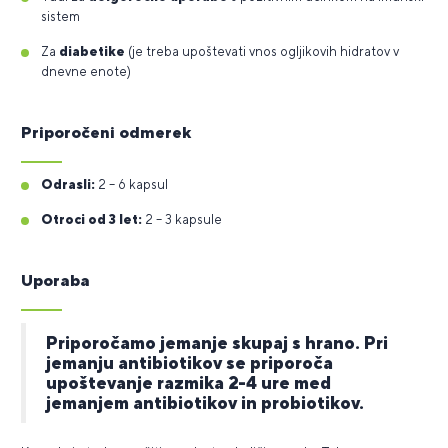
sistem
Za
diabetike
(je treba upoštevati vnos ogljikovih hidratov v
dnevne enote)
Priporočeni odmerek
Odrasli:
2 – 6 kapsul
Otroci od 3 let:
2 – 3 kapsule
Uporaba
Priporočamo jemanje skupaj s hrano. Pri
jemanju antibiotikov se priporoča
upoštevanje razmika 2-4 ure med
jemanjem antibiotikov in probiotikov.