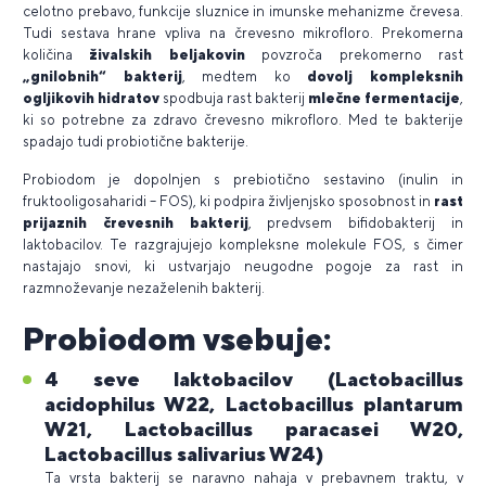
celotno prebavo, funkcije sluznice in imunske mehanizme črevesa.
Tudi sestava hrane vpliva na črevesno mikrofloro. Prekomerna
količina
živalskih beljakovin
povzroča prekomerno rast
„gnilobnih“ bakterij
, medtem ko
dovolj kompleksnih
ogljikovih hidratov
spodbuja rast bakterij
mlečne fermentacije
,
ki so potrebne za zdravo črevesno mikrofloro. Med te bakterije
spadajo tudi probiotične bakterije.
Probiodom je dopolnjen s prebiotično sestavino (inulin in
fruktooligosaharidi – FOS), ki podpira življenjsko sposobnost in
rast
prijaznih črevesnih bakterij
, predvsem bifidobakterij in
laktobacilov. Te razgrajujejo kompleksne molekule FOS, s čimer
nastajajo snovi, ki ustvarjajo neugodne pogoje za rast in
razmnoževanje nezaželenih bakterij.
Probiodom vsebuje:
4 seve laktobacilov (Lactobacillus
acidophilus W22, Lactobacillus plantarum
W21, Lactobacillus paracasei W20,
Lactobacillus salivarius W24)
Ta vrsta bakterij se naravno nahaja v prebavnem traktu, v