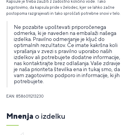
Kapsule je treba zaužiti z zadostno količino vode. Tako
zagotovimo, da kapsula pride v želodec, kjer se lahko začne
postopoma razgrajevati in tako sproščati potrebne snovi v telo.
Ne pozabite upoštevati priporočenega
odmerka, ki je naveden na embalaži našega
izdelka. Pravilno odmerjanje je ključ do
optimalnih rezultatov. Če imate kakršna koli
vprašanja v zvezi s pravilno uporabo naših
izdelkov ali potrebujete dodatne informacije,
nas kontaktirajte brez odlašanja. Vaše zdravje
je naša prioriteta številka ena in tukaj smo, da
vam zagotovimo podporo in informacije, ki jih
potrebujete.
EAN: 8586011213230
Mnenja
o izdelku