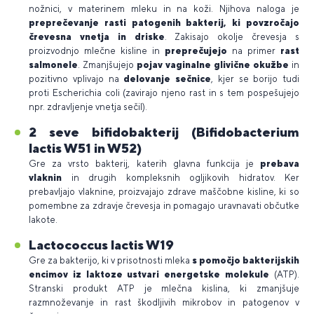
nožnici, v materinem mleku in na koži. Njihova naloga je
preprečevanje rasti patogenih bakterij, ki povzročajo
črevesna vnetja in driske
. Zakisajo okolje črevesja s
proizvodnjo mlečne kisline in
preprečujejo
na primer
rast
salmonele
. Zmanjšujejo
pojav vaginalne glivične okužbe
in
pozitivno vplivajo na
delovanje sečnice
, kjer se borijo tudi
proti Escherichia coli (zavirajo njeno rast in s tem pospešujejo
npr. zdravljenje vnetja sečil).
2 seve bifidobakterij (Bifidobacterium
lactis W51 in W52)
Gre za vrsto bakterij, katerih glavna funkcija je
prebava
vlaknin
in drugih kompleksnih ogljikovih hidratov. Ker
prebavljajo vlaknine, proizvajajo zdrave maščobne kisline, ki so
pomembne za zdravje črevesja in pomagajo uravnavati občutke
lakote.
Lactococcus lactis W19
Gre za bakterijo, ki v prisotnosti mleka
s pomočjo bakterijskih
encimov iz laktoze ustvari energetske molekule
(ATP).
Stranski produkt ATP je mlečna kislina, ki zmanjšuje
razmnoževanje in rast škodljivih mikrobov in patogenov v