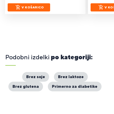
V KOŠARICO
V KO
Podobni izdelki
po kategoriji:
Brez soje
Brez laktoze
Brez glutena
Primerno za diabetike