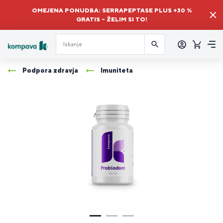
OMEJENA PONUDBA: SERRAPEPTASE PLUS +30 %
GRATIS – ŽELIM SI TO!
Prijava
Košaric
Me
Podpora zdravja
Imuniteta