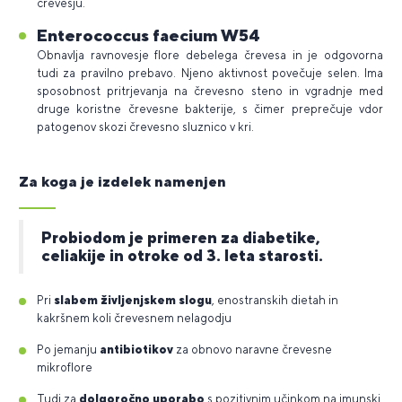
črevesju.
Enterococcus faecium W54
Obnavlja ravnovesje flore debelega črevesa in je odgovorna
tudi za pravilno prebavo. Njeno aktivnost povečuje selen. Ima
sposobnost pritrjevanja na črevesno steno in vgradnje med
druge koristne črevesne bakterije, s čimer preprečuje vdor
patogenov skozi črevesno sluznico v kri.
Za koga je izdelek namenjen
Probiodom je primeren za diabetike,
celiakije in otroke od 3. leta starosti.
Pri
slabem življenjskem slogu
, enostranskih dietah in
kakršnem koli črevesnem nelagodju
Po jemanju
antibiotikov
za obnovo naravne črevesne
mikroflore
Tudi za
dolgoročno uporabo
s pozitivnim učinkom na imunski