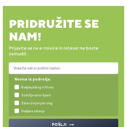
PRIDRUŽITE SE
NAM!
Prijavite se na e-novice in ničesar ne boste
zamudili.
Vnesite vaš e-poštni naslov
Novice iz področja:
Bodybuilding in fitnes
Vzdržljivostni športi
Zdrav življenjski slog
Podpora zdravja
POŠLJI