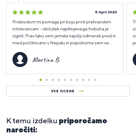
5
5
8. April 2020
zvezdic
z
Probiodom mi pomaga pri boju proti prehranskim
T
intolerancam - občutek napihnjenega trebuha je
i
izginil. Prav tako sem jemala najvišji odmerek pred in
s
med počitnicami v Nepalu in popolnoma sem se
p
izognila težavam z drisko itd.
Martina B.
VSE OCENE
K temu izdelku
priporočamo
naročiti: