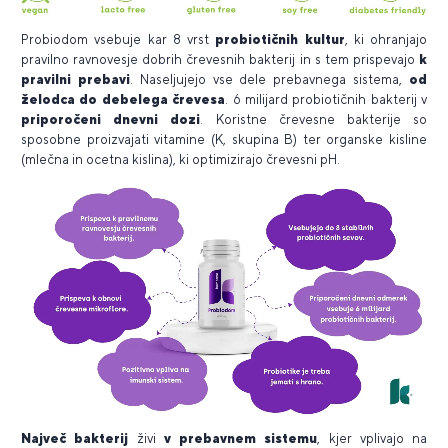
Probiodom vsebuje kar 8 vrst
probiotičnih kultur
, ki ohranjajo
pravilno ravnovesje dobrih črevesnih bakterij in s tem prispevajo
k
pravilni prebavi
. Naseljujejo vse dele prebavnega sistema,
od
želodca do debelega črevesa
. 6 milijard probiotičnih bakterij v
priporočeni dnevni dozi
. Koristne črevesne bakterije so
sposobne proizvajati vitamine (K, skupina B) ter organske kisline
(mlečna in ocetna kislina), ki optimizirajo črevesni pH.
Največ bakterij
živi
v prebavnem sistemu
, kjer vplivajo na