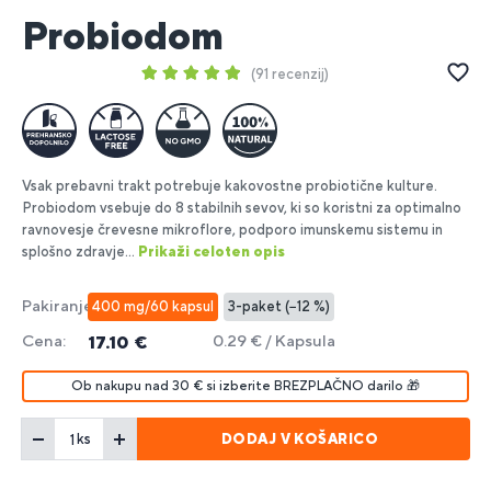
Probiodom
91 recenzij
Vsak prebavni trakt potrebuje kakovostne probiotične kulture.
Probiodom vsebuje do 8 stabilnih sevov, ki so koristni za optimalno
ravnovesje črevesne mikroflore, podporo imunskemu sistemu in
splošno zdravje...
Prikaži celoten opis
Pakiranje:
400 mg/60 kapsul
3-paket (−12 %)
Cena:
0.29 € / Kapsula
17.10 €
Ob nakupu nad 30 € si izberite BREZPLAČNO darilo 🎁
DODAJ V KOŠARICO
ks