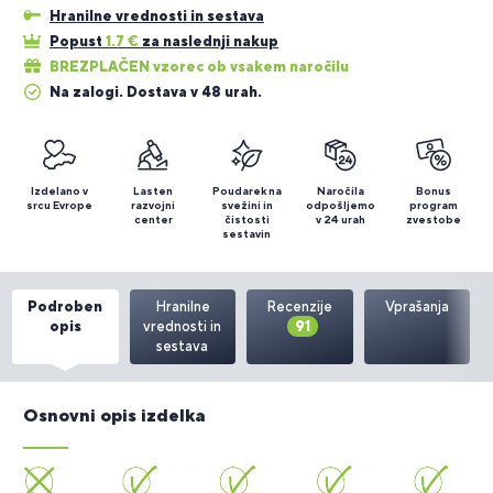
Hranilne vrednosti in sestava
Popust
1.7
€
za naslednji nakup
BREZPLAČEN vzorec ob vsakem naročilu
Na zalogi. Dostava v 48 urah.
Izdelano v
Lasten
Poudarek na
Naročila
Bonus
srcu Evrope
razvojni
svežini in
odpošljemo
program
center
čistosti
v 24 urah
zvestobe
sestavin
Podroben
Hranilne
Recenzije
Vprašanja
opis
vrednosti in
91
sestava
Osnovni opis izdelka