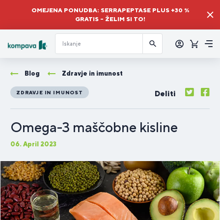
OMEJENA PONUDBA: SERRAPEPTASE PLUS +30 %
GRATIS – ŽELIM SI TO!
Prijava
Košaric
Me
Blog
Zdravje in imunost
Deliti
ZDRAVJE IN IMUNOST
Omega-3 maščobne kisline
06. April 2023