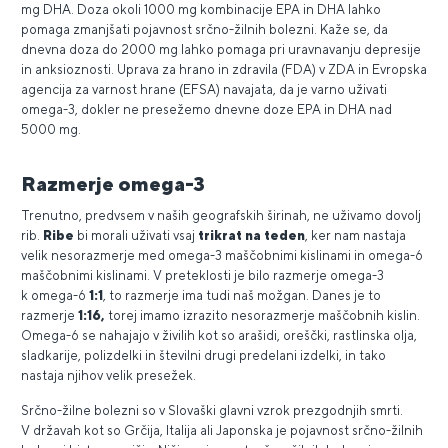
mg DHA. Doza okoli 1000 mg kombinacije EPA in DHA lahko
pomaga zmanjšati pojavnost srčno-žilnih bolezni. Kaže se, da
dnevna doza do 2000 mg lahko pomaga pri uravnavanju depresije
in anksioznosti. Uprava za hrano in zdravila (FDA) v ZDA in Evropska
agencija za varnost hrane (EFSA) navajata, da je varno uživati
omega-3, dokler ne presežemo dnevne doze EPA in DHA nad
5000 mg.
Razmerje omega-3
Trenutno, predvsem v naših geografskih širinah, ne uživamo dovolj
rib.
Ribe
bi morali uživati vsaj
trikrat na teden
, ker nam nastaja
velik nesorazmerje med omega-3 maščobnimi kislinami in omega-6
maščobnimi kislinami. V preteklosti je bilo razmerje omega-3
k omega-6
1:1
, to razmerje ima tudi naš možgan. Danes je to
razmerje
1:16,
torej imamo izrazito nesorazmerje maščobnih kislin.
Omega-6 se nahajajo v živilih kot so arašidi, oreščki, rastlinska olja,
sladkarije, polizdelki in številni drugi predelani izdelki, in tako
nastaja njihov velik presežek.
Srčno-žilne bolezni so v Slovaški glavni vzrok prezgodnjih smrti.
V državah kot so Grčija, Italija ali Japonska je pojavnost srčno-žilnih