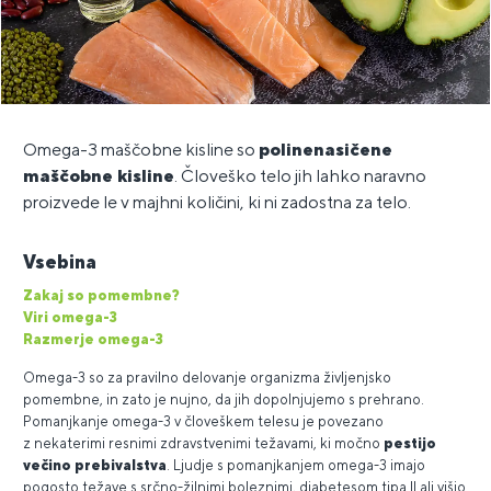
Omega-3 maščobne kisline so
polinenasičene
maščobne kisline
. Človeško telo jih lahko naravno
proizvede le v majhni količini, ki ni zadostna za telo.
Vsebina
Zakaj so pomembne?
Viri omega-3
Razmerje omega-3
Omega-3 so za pravilno delovanje organizma življenjsko
pomembne, in zato je nujno, da jih dopolnjujemo s prehrano.
Pomanjkanje omega-3 v človeškem telesu je povezano
z nekaterimi resnimi zdravstvenimi težavami, ki močno
pestijo
večino prebivalstva
. Ljudje s pomanjkanjem omega-3 imajo
pogosto težave s srčno-žilnimi boleznimi, diabetesom tipa II ali višjo