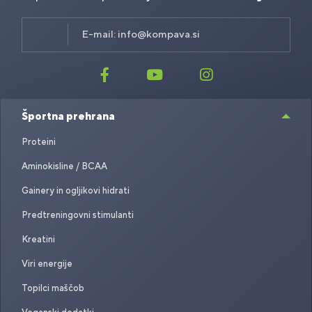
E-mail:
info@kompava.si
Športna prehrana
Proteini
Aminokisline / BCAA
Gainery in ogljikovi hidrati
Predtreningovni stimulanti
Kreatini
Viri energije
Topilci maščob