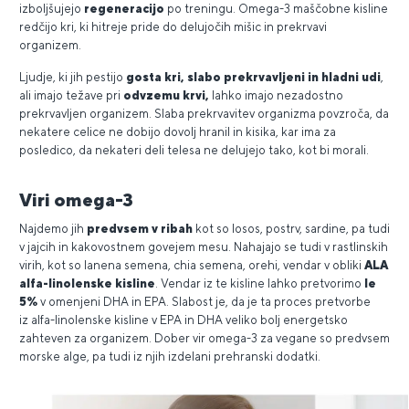
izboljšujejo
regeneracijo
po treningu. Omega-3 maščobne kisline
redčijo kri, ki hitreje pride do delujočih mišic in prekrvavi
organizem.
Ljudje, ki jih pestijo
gosta kri, slabo prekrvavljeni in hladni udi
,
ali imajo težave pri
odvzemu krvi,
lahko imajo nezadostno
prekrvavljen organizem. Slaba prekrvavitev organizma povzroča, da
nekatere celice ne dobijo dovolj hranil in kisika, kar ima za
posledico, da nekateri deli telesa ne delujejo tako, kot bi morali.
Viri omega-3
Najdemo jih
predvsem v ribah
kot so losos, postrv, sardine, pa tudi
v jajcih in kakovostnem govejem mesu. Nahajajo se tudi v rastlinskih
virih, kot so lanena semena, chia semena, orehi, vendar v obliki
ALA
alfa-linolenske kisline
. Vendar iz te kisline lahko pretvorimo
le
5%
v omenjeni DHA in EPA. Slabost je, da je ta proces pretvorbe
iz alfa-linolenske kisline v EPA in DHA veliko bolj energetsko
zahteven za organizem. Dober vir omega-3 za vegane so predvsem
morske alge, pa tudi iz njih izdelani prehranski dodatki.