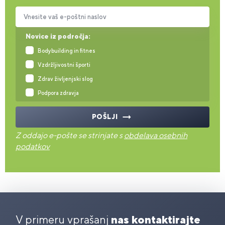
Vnesite vaš e-poštni naslov
Novice iz področja:
Bodybuilding in fitnes
Vzdržljivostni športi
Zdrav življenjski slog
Podpora zdravja
POŠLJI
Z oddajo e-pošte se strinjate s
obdelava osebnih
podatkov
V primeru vprašanj
nas kontaktirajte