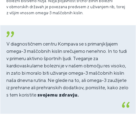
bolezni bistveno nižja. Nižja pojavnost srčno-žilnih bolezni
v obmorskih državah je povezana predvsem z uživanjem rib, torej
z višjim vnosom omega-3 maščobnih kislin.
V diagnostičnem centru Kompava se s primanjkljajem
omega-3 maščobnih kislin srečujemo nenehno. In to tudi
v primeru aktivno športnih ljudi. Tveganje za
kardiovaskularne bolezni je v našem območju res visoko,
in zato bi moralo biti uživanje omega-3 maščobnih kislin
naša dnevna rutina. Ne glede na to, ali omega-3 zaužijete
iz prehrane ali prehranskih dodatkov, pomislite, kako zelo
s tem koristite
svojemu zdravju.