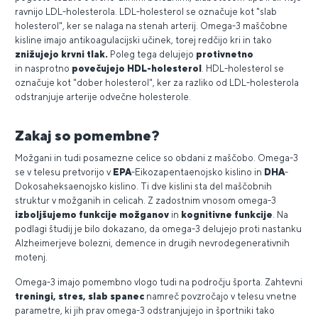
ravnijo LDL-holesterola. LDL-holesterol se označuje kot "slab
holesterol", ker se nalaga na stenah arterij. Omega-3 maščobne
kisline imajo antikoagulacijski učinek, torej redčijo kri in tako
znižujejo krvni tlak.
Poleg tega delujejo
protivnetno
in nasprotno
povečujejo HDL-holesterol
. HDL-holesterol se
označuje kot "dober holesterol", ker za razliko od LDL-holesterola
odstranjuje arterije odvečne holesterole.
Zakaj so pomembne?
Možgani in tudi posamezne celice so obdani z maščobo. Omega-3
se v telesu pretvorijo v
EPA
-Eikozapentaenojsko kislino in
DHA
-
Dokosaheksaenojsko kislino. Ti dve kislini sta del maščobnih
struktur v možganih in celicah. Z zadostnim vnosom omega-3
izboljšujemo funkcije možganov
in
kognitivne funkcije
. Na
podlagi študij je bilo dokazano, da omega-3 delujejo proti nastanku
Alzheimerjeve bolezni, demence in drugih nevrodegenerativnih
motenj.
Omega-3 imajo pomembno vlogo tudi na področju športa. Zahtevni
treningi, stres, slab spanec
namreč povzročajo v telesu vnetne
parametre, ki jih prav omega-3 odstranjujejo in športniki tako