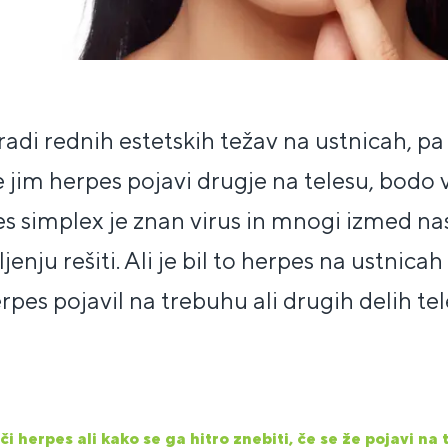
zaradi rednih estetskih težav na ustnicah, pa t
 jim herpes pojavi drugje na telesu, bodo v
es simplex je znan virus in mnogi izmed n
ljenju rešiti. Ali je bil to herpes na ustnicah 
pes pojavil na trebuhu ali drugih delih tel
i herpes ali kako se ga hitro znebiti, če se že pojavi na 