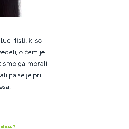
udi tisti, ki so
edeli, o čem je
as smo ga morali
ali pa se je pri
esa.
telesu?