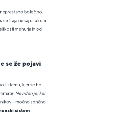
 v neprestano bolečino.
ne traja nekaj ur ali dni
velikosti mehurja in od
če se že pojavi
 tistemu, kjer se bo
 nimate.
Neviden je, ker
javnikov – močno sončno
munski sistem