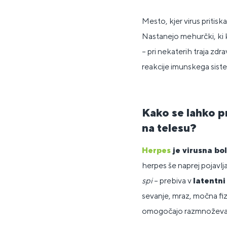
Mesto, kjer virus pritisk
Nastanejo mehurčki, ki ko
– pri nekaterih traja zdr
reakcije imunskega sist
Kako se lahko pr
na telesu?
Herpes
je virusna bo
herpes še naprej pojavlj
spi
– prebiva v
latentni
sevanje, mraz, močna fiz
omogočajo razmnoževanje