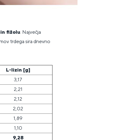
in fižolu
. Največja
amov trdega sira dnevno
L-lizin [g]
3,17
2,21
2,12
2,02
1,89
1,10
9,28