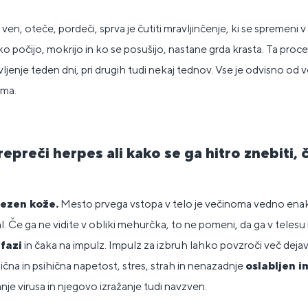
a ven, oteče, pordeči, sprva je čutiti mravljinčenje, ki se spremeni
 počijo, mokrijo in ko se posušijo, nastane grda krasta. Ta proces 
avljenje teden dni, pri drugih tudi nekaj tednov. Vse je odvisno od 
ema.
epreči herpes ali kako se ga hitro znebiti, 
lezen kože.
Mesto prvega vstopa v telo je večinoma vedno enako
al. Če ga ne vidite v obliki mehurčka, to ne pomeni, da ga v telesu
 fazi
in čaka na impulz. Impulz za izbruh lahko povzroči več de
ična in psihična napetost, stres, strah in nenazadnje
oslabljen i
 virusa in njegovo izražanje tudi navzven.