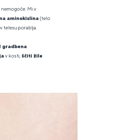
aj nemogoče. Mi v
na aminokislina
(telo
 v telesu porablja.
t
gradbena
ja
v kosti,
ščiti žile