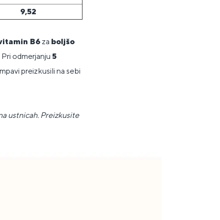
9,52
 vitamin B6
za
boljšo
 Pri odmerjanju
5
pavi preizkusili na sebi
a ustnicah. Preizkusite