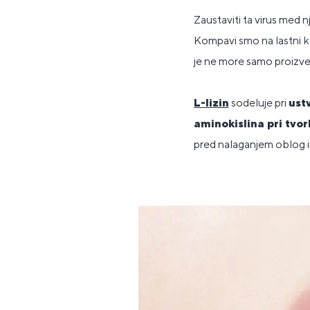
Zaustaviti ta virus med
Kompavi smo na lastni ko
je ne more samo proizve
L-lizin
sodeluje pri
ust
aminokislina pri tvor
pred nalaganjem oblog i