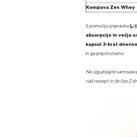
Kompava Zen Whey
S pomočjo pripravka
L-l
absorpcijo in večjo u
kapsul 3-krat dnevn
in ga priporočamo.
Ne izgubljajte samozave
naš recept in že čez 2 dn