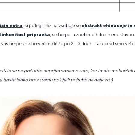
izin extra
, ki poleg L-lizina vsebuje še
ekstrakt ehinaceje in
činkovitost pripravka
, se herpesa znebimo hitro in enostavno.
o
vas herpes ne bo več motil že po 2 – 3 dneh. Ta recept smo v Kom
sti in se ne počutite neprijetno samo zato, ker imate mehurček n
i boste lahko brez sramu pošiljali poljube na daljavo :)