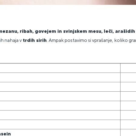
ezanu, ribah, govejem in svinjskem mesu, leči, arašidih 
lih nahaja v
trdih sirih
. Ampak postavimo si vprašanje, koliko gr
asein