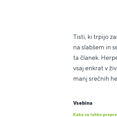
Tisti, ki trpijo 
na slabšem in se
ta članek. Herp
vsaj enkrat v živ
manj srečnih her
Vsebina
Kako se lahko prepreč