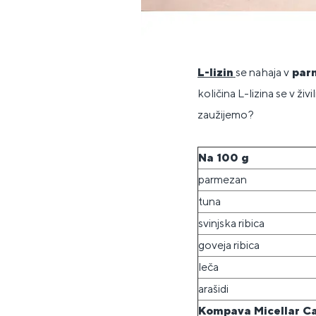
L-lizin
se nahaja v
parm
količina L-lizina se v živi
zaužijemo?
Na 100 g
parmezan
tuna
svinjska ribica
goveja ribica
leča
arašidi
Kompava Micellar C