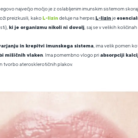
 njegovo največjo močjo je z oslabljenim imunskim sistemom skor
ži preizkusili, kako
L-lizin
deluje na herpes.
L-lizin
je
esencial
sti),
ki je organizmu nikoli ni dovolj
, saj se v velikih količinah
varjanju in krepitvi imunskega sistema
, ima velik pomen ko
bi mišičnih vlaken
. Ima pomembno vlogo pri
absorpciji kalci
n tvorbo aterosklerotičnih plakov.