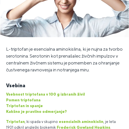
L-triptofan je esencialna aminokislina, ki je nujna za tvorbo
serotonina. Serotonin kot prenašalec živčnih impulzov v
centralnem živčnem sistemu je pomemben za ohranjanje
čustvenega ravnovesja in notranjega miru.
Vsebina
Vsebnost triptofana v 100 g izbranih živil
Pomen triptofana
Triptofan in spanje
Kakšno je pravilno odmerjanje?
Triptofan
, ki spada v skupino
esencialnih aminokislin
, je leta
1901 odkril angleški biokemik
Frederick Gowland Hopkins
.