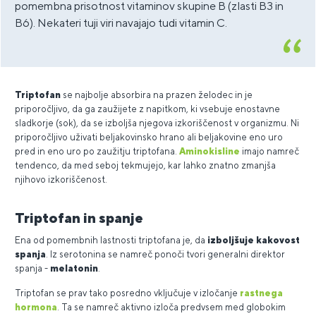
pomembna prisotnost vitaminov skupine B (zlasti B3 in
B6). Nekateri tuji viri navajajo tudi vitamin C.
Triptofan
se najbolje absorbira na prazen želodec in je
priporočljivo, da ga zaužijete z napitkom, ki vsebuje enostavne
sladkorje (sok), da se izboljša njegova izkoriščenost v organizmu. Ni
priporočljivo uživati beljakovinsko hrano ali beljakovine eno uro
pred in eno uro po zaužitju triptofana.
Aminokisline
imajo namreč
tendenco, da med seboj tekmujejo, kar lahko znatno zmanjša
njihovo izkoriščenost.
Triptofan in spanje
Ena od pomembnih lastnosti triptofana je, da
izboljšuje kakovost
spanja
. Iz serotonina se namreč ponoči tvori generalni direktor
spanja -
melatonin
.
Triptofan se prav tako posredno vključuje v izločanje
rastnega
hormona
. Ta se namreč aktivno izloča predvsem med globokim