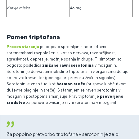
Kravje mleko
46 mg
Pomen triptofana
Proces staranja
je pogosto spremljan z neprijetnimi
spremembami razpoloženja, kot so nervoza, razdražljivost,
agresivnost, depresije, motnje spanja in druge. Ti simptomi so
pogosto posledica
znižane ravni serotonina
v možganih.
Serotonin je derivat aminokisline triptofana in v organizmu deluje
kot nevrotransmiter (pomaga pri prenosu živčnih signalov).
Serotonin je znan tudi kot
hormon sreče
(prispeva k občutkom
duševne blaginje in sreče). S staranjem se raven serotonina v
možganih postopoma zmanjšuje. Prav triptofan je
preverjeno
sredstvo
za ponovno zvišanje ravni serotonina v možganih.
Za popolno pretvorbo triptofana v serotonin je zelo