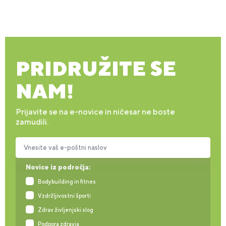
PRIDRUŽITE SE
NAM!
Prijavite se na e-novice in ničesar ne boste
zamudili.
Vnesite vaš e-poštni naslov
Novice iz področja:
Bodybuilding in fitnes
Vzdržljivostni športi
Zdrav življenjski slog
Podpora zdravja