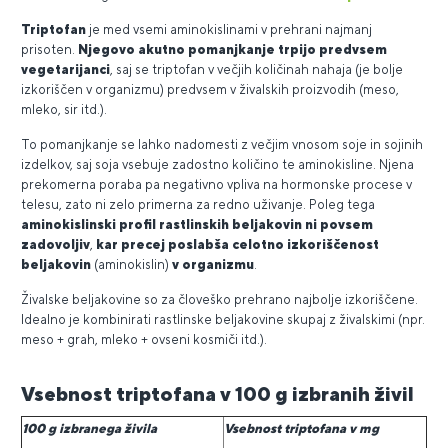
Triptofan
je med vsemi aminokislinami v prehrani najmanj
prisoten.
Njegovo akutno pomanjkanje trpijo predvsem
vegetarijanci
, saj se triptofan v večjih količinah nahaja (je bolje
izkoriščen v organizmu) predvsem v živalskih proizvodih (meso,
mleko, sir itd.).
To pomanjkanje se lahko nadomesti z večjim vnosom soje in sojinih
izdelkov, saj soja vsebuje zadostno količino te aminokisline. Njena
prekomerna poraba pa negativno vpliva na hormonske procese v
telesu, zato ni zelo primerna za redno uživanje. Poleg tega
aminokislinski profil rastlinskih beljakovin ni povsem
zadovoljiv
,
kar precej poslabša celotno izkoriščenost
beljakovin
(aminokislin)
v organizmu
.
Živalske beljakovine so za človeško prehrano najbolje izkoriščene.
Idealno je kombinirati rastlinske beljakovine skupaj z živalskimi (npr.
meso + grah, mleko + ovseni kosmiči itd.).
Vsebnost triptofana v 100 g izbranih živil
100 g izbranega živila
Vsebnost triptofana v mg