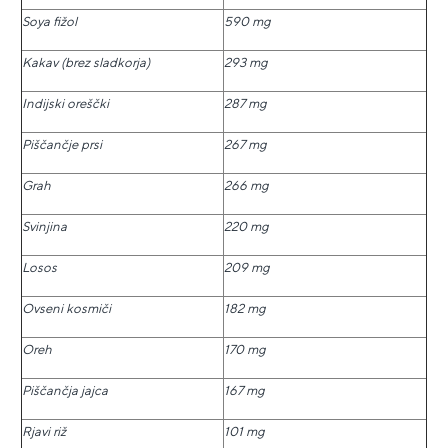
Soya fižol
590 mg
Kakav (brez sladkorja)
293 mg
Indijski oreščki
287 mg
Piščančje prsi
267 mg
Grah
266 mg
Svinjina
220 mg
Losos
209 mg
Ovseni kosmiči
182 mg
Oreh
170 mg
Piščančja jajca
167 mg
Rjavi riž
101 mg