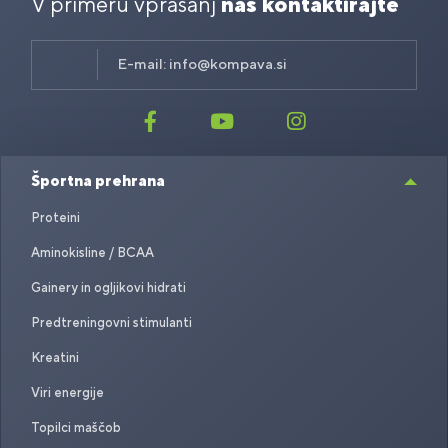
V primeru vprašanj
nas kontaktirajte
E-mail:
info@kompava.si
Športna prehrana
Proteini
Aminokisline / BCAA
Gainery in ogljikovi hidrati
Predtreningovni stimulanti
Kreatini
Viri energije
Topilci maščob