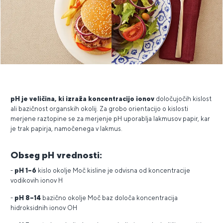
pH je veličina, ki izraža koncentracijo ionov
določujočih kislost
ali bazičnost organskih okolij. Za grobo orientacijo o kislosti
merjene raztopine se za merjenje pH uporablja lakmusov papir, kar
je trak papirja, namočenega v lakmus.
Obseg pH vrednosti:
-
pH 1–6
kislo okolje Moč kisline je odvisna od koncentracije
vodikovih ionov H
-
pH 8–14
bazično okolje Moč baz določa koncentracija
hidroksidnih ionov OH