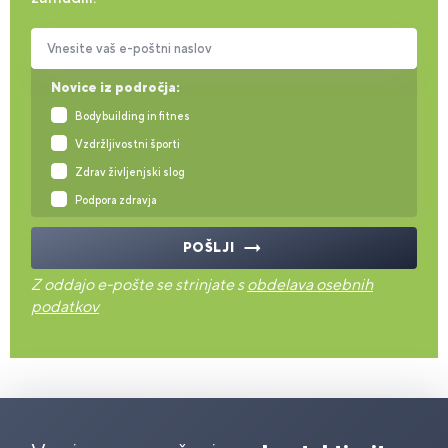
Vnesite vaš e-poštni naslov
Novice iz področja:
Bodybuilding in fitnes
Vzdržljivostni športi
Zdrav življenjski slog
Podpora zdravja
POŠLJI
Z oddajo e-pošte se strinjate s
obdelava osebnih
podatkov