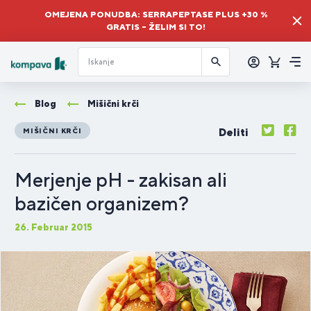
OMEJENA PONUDBA: SERRAPEPTASE PLUS +30 %
GRATIS – ŽELIM SI TO!
Prijava
Košaric
Me
Blog
Mišični krči
Deliti
MIŠIČNI KRČI
Merjenje pH - zakisan ali
bazičen organizem?
26. Februar 2015