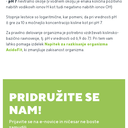
-
pH 7
nevtralno okolje (v vodnem okolju je enaka količina pozitivno
nabitih vodikovih ionov H kot tudi negativno nabitih ionov OH)
Stopnje lestvice so logaritmične, kar pomeni, da pri vrednosti pH
6 gre za 10 x močnejšo koncentracijo kisline kot pri pH 7.
Za pravilno delovanje organizma je potrebno vzdrževati kislinsko-
bazično ravnovesje, tj. pH v vrednosti od 6,9 do 7,1. Pri tem vam
lahko pomaga izdelek
Napitek za razkisanje organizma
AcidoFit
, ki zmanjšuje zakisanost organizma.
PRIDRUŽITE SE
NAM!
Prijavite se na e-novice in ničesar ne boste
zamudili.