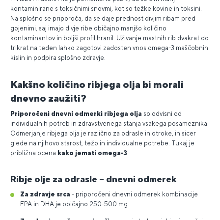
kontaminirane s toksičnimi snovmi, kot so težke kovine in toksini.
Na splošno se priporoča, da se daje prednost divjim ribam pred
gojenimi, saj imajo divje ribe običajno manjšo količino
kontaminantov in boljši profil hranil. Uživanje mastnih rib dvakrat do
trikrat na teden lahko zagotovi zadosten vnos omega-3 maščobnih
kislin in podpira splošno zdravje.
Kakšno količino ribjega olja bi morali
dnevno zaužiti?
Priporočeni dnevni odmerki ribjega olja
so odvisni od
individualnih potreb in zdravstvenega stanja vsakega posameznika.
Odmerjanje ribjega olja je različno za odrasle in otroke, in sicer
glede na njihovo starost, težo in individualne potrebe. Tukaj je
približna ocena
kako jemati omega-3
:
Ribje olje za odrasle – dnevni odmerek
Za zdravje srca
- priporočeni dnevni odmerek kombinacije
EPA in DHA je običajno 250-500 mg.