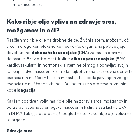
mrežnico očesa.
Kako ribje olje vpliva na zdravje srca,
možganov in oči?
Razčlenimo ribje olje na drobne delce. Živčni sistem, možgani, oči,
srce in druge kompleksne komponente organizma potrebujejo
dovolj kisline
dokozaheksaenojske
(DHA) za rast in pravilno
delovanje. Brez prisotnosti kisline
eikozapentaenojske
(EPA)
kardiovaskularni in hormonski sistem ne bi mogla opravljati svojih
funkcij. Ti dve maščobni kislini sta najbolj znana presnovna derivata
esencialnih maščobnih kislin in nastajata z podaljševanjem verige
esencialne maščobne kisline alfa-linolenske s procesom, znanim
kot
elongacija
.
Kakšen pozitiven vpliv ima ribje olje na zdravje srca, možganov in
oči zaradi vsebnosti omega-3 maščobnih kislin, zlasti kisline EPA
in DHA? Tukaj je podrobnejši pogled na to, kako ribje olje vpliva na
te organe:
Zdravje srca