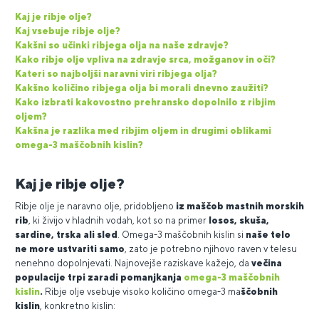
Kaj je ribje olje?
Kaj vsebuje ribje olje?
Kakšni so učinki ribjega olja na naše zdravje?
Kako ribje olje vpliva na zdravje srca, možganov in oči?
Kateri so najboljši naravni viri ribjega olja?
Kakšno količino ribjega olja bi morali dnevno zaužiti?
Kako izbrati kakovostno prehransko dopolnilo z ribjim
oljem?
Kakšna je razlika med ribjim oljem in drugimi oblikami
omega-3 maščobnih kislin?
Kaj je ribje olje?
Ribje olje je naravno olje, pridobljeno
iz maščob mastnih morskih
rib
, ki živijo v hladnih vodah, kot so na primer
losos, skuša,
sardine, trska ali sled
. Omega-3 maščobnih kislin si
naše telo
ne more ustvariti samo
, zato je potrebno njihovo raven v telesu
nenehno dopolnjevati. Najnovejše raziskave kažejo, da
večina
populacije trpi zaradi pomanjkanja
omega-3 maščobnih
kislin
.
Ribje olje vsebuje visoko količino omega-3 ma
ščobnih
kislin
, konkretno kislin: