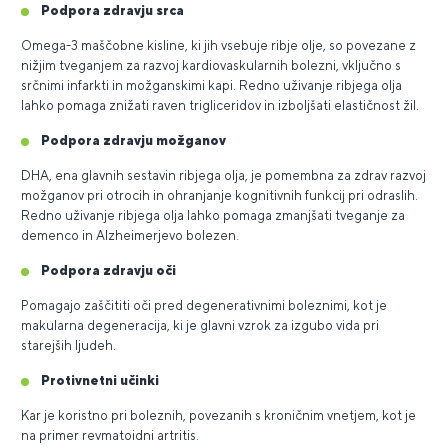
Podpora zdravju srca
Omega-3 maščobne kisline, ki jih vsebuje ribje olje, so povezane z
nižjim tveganjem za razvoj kardiovaskularnih bolezni, vključno s
srčnimi infarkti in možganskimi kapi. Redno uživanje ribjega olja
lahko pomaga znižati raven trigliceridov in izboljšati elastičnost žil.
Podpora zdravju možganov
DHA, ena glavnih sestavin ribjega olja, je pomembna za zdrav razvoj
možganov pri otrocih in ohranjanje kognitivnih funkcij pri odraslih.
Redno uživanje ribjega olja lahko pomaga zmanjšati tveganje za
demenco in Alzheimerjevo bolezen.
Podpora zdravju oči
Pomagajo zaščititi oči pred degenerativnimi boleznimi, kot je
makularna degeneracija, ki je glavni vzrok za izgubo vida pri
starejših ljudeh.
Protivnetni učinki
Kar je koristno pri boleznih, povezanih s kroničnim vnetjem, kot je
na primer revmatoidni artritis.