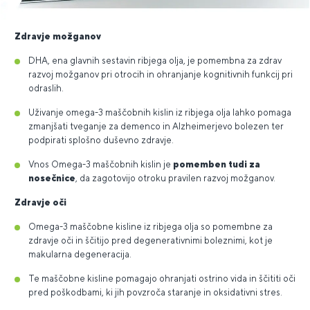
Zdravje možganov
DHA, ena glavnih sestavin ribjega olja, je pomembna za zdrav
razvoj možganov pri otrocih in ohranjanje kognitivnih funkcij pri
odraslih.
Uživanje omega-3 maščobnih kislin iz ribjega olja lahko pomaga
zmanjšati tveganje za demenco in Alzheimerjevo bolezen ter
podpirati splošno duševno zdravje.
Vnos Omega-3 maščobnih kislin je
pomemben tudi za
nosečnice
, da zagotovijo otroku pravilen razvoj možganov.
Zdravje oči
Omega-3 maščobne kisline iz ribjega olja so pomembne za
zdravje oči in ščitijo pred degenerativnimi boleznimi, kot je
makularna degeneracija.
Te maščobne kisline pomagajo ohranjati ostrino vida in ščititi oči
pred poškodbami, ki jih povzroča staranje in oksidativni stres.