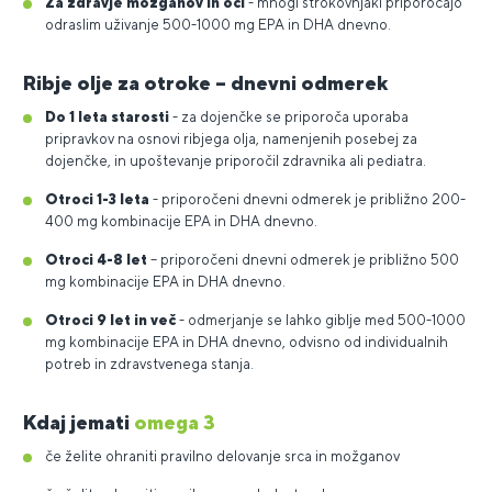
Za zdravje možganov in oči
- mnogi strokovnjaki priporočajo
odraslim uživanje 500-1000 mg EPA in DHA dnevno.
Ribje olje za otroke – dnevni odmerek
Do 1 leta starosti
- za dojenčke se priporoča uporaba
pripravkov na osnovi ribjega olja, namenjenih posebej za
dojenčke, in upoštevanje priporočil zdravnika ali pediatra.
Otroci 1-3 leta
- priporočeni dnevni odmerek je približno 200-
400 mg kombinacije EPA in DHA dnevno.
Otroci 4-8 let
– priporočeni dnevni odmerek je približno 500
mg kombinacije EPA in DHA dnevno.
Otroci 9 let in več
- odmerjanje se lahko giblje med 500-1000
mg kombinacije EPA in DHA dnevno, odvisno od individualnih
potreb in zdravstvenega stanja.
Kdaj jemati
omega 3
če želite ohraniti pravilno delovanje srca in možganov