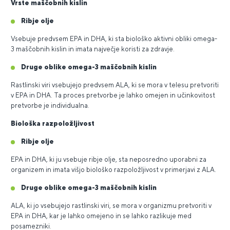
Vrste maščobnih kislin
Ribje olje
Vsebuje predvsem EPA in DHA, ki sta biološko aktivni obliki omega-
3 maščobnih kislin in imata največje koristi za zdravje.
Druge oblike omega-3 maščobnih kislin
Rastlinski viri vsebujejo predvsem ALA, ki se mora v telesu pretvoriti
v EPA in DHA. Ta proces pretvorbe je lahko omejen in učinkovitost
pretvorbe je individualna.
Biološka razpoložljivost
Ribje olje
EPA in DHA, ki ju vsebuje ribje olje, sta neposredno uporabni za
organizem in imata višjo biološko razpoložljivost v primerjavi z ALA.
Druge oblike omega-3 maščobnih kislin
ALA, ki jo vsebujejo rastlinski viri, se mora v organizmu pretvoriti v
EPA in DHA, kar je lahko omejeno in se lahko razlikuje med
posamezniki.