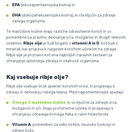
EPA
(eikozapentaenojska kislina) in
DHA
(dokozaheksaenojska kislina), ki sta ključni za zdravje
našega organizma.
Te maščobne kisline imajo različne zdravstvene koristi in so
pomembne za pravilno delovanje srca, možganov in drugih telesnih
sistemov.
Ribje olje
je tudi bogato z
vitamini A in D
, kot tudi z
minerali, kar prispeva k njegovim koristnim učinkom na zdravje.
Ribje olje je priznano kot ena najboljših naravnih sestavin za
ohranjanje splošnega zdravja in vitalnosti organizma.
Kaj vsebuje ribje olje?
Ribje olje vsebuje širok spekter koristnih snovi, ki prispevajo k
zdravju in delovanju našega telesa. Med najpomembnejše spadajo:
Omega-3 maščobne kisline
, ki so ključne za zdravje srca,
možganov in oči. Imajo protivnetne učinke in prispevajo k
ohranjanju zdravega krvnega tlaka in ravni holesterola.
Vitamin A
, pomemben za vidni sistem, imunsko funkcijo in
zdravo kožo.