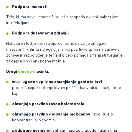
Podpora
imunosti
Telo, ki ima dovolj omega 3, se lažje spopada z virusi, bakterijami
in infekcijami.
Podpora duševnemu zdravju
Nekatere študije nakazujejo, da redno uživanje omega-3
maščobnih kislin iz ribjega olja lahko pozitivno vpliva na duševno
zdravje in razpoloženje ter lahko celo pomaga zmanjšati tveganje
za depresijo in anksiozne motnje.
Drugi
omega-3
učinki:
imajo
ugoden vpliv na zmanjšanje gostote krvi
–
preprečujejo zlepljanje krvnih ploščic, kar vodi do možganske
kapi
ohranjajo pravilno raven holesterola
ohranjajo pravilno delovanje možganov
– izboljšujejo
koncentracijo in spomin
podpirajo normalen vid
, saj imajo zelo ugoden učinek na