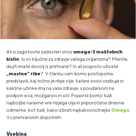
Ali si zagotovite zadosten vnos
omega-3 maščobnih
kislin
, ki so ključne za zdravje vašega organizma? Menite,
da jih imate dovolj iz prehrane? In ali pogosto uživate
„mastne“ ribe
? V članku vam bomo postopoma
predstavili, kaj točno je ribje olje, katere snovi vsebuje in
kakšne učinke ima na vaše zdravje, s poudarkom na
podpori srca, možganov in oči. Pojasnili bomo tudi
najboljše naravne vire ribjega olja in priporočene dnevne
odmerke, kot tudi, kako izbrati najkakovostnejše
Omega
3
v prehranskih dopolnilih
.
Vsebina