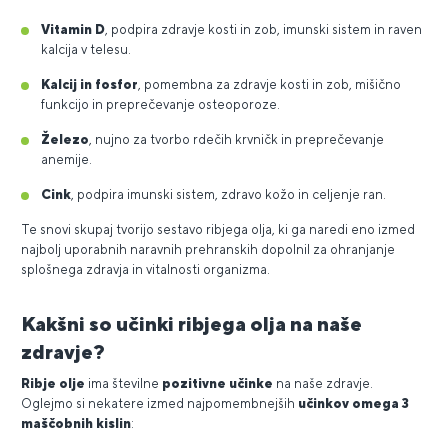
Vitamin D
, podpira zdravje kosti in zob, imunski sistem in raven
kalcija v telesu.
Kalcij in fosfor
, pomembna za zdravje kosti in zob, mišično
funkcijo in preprečevanje osteoporoze.
Železo
, nujno za tvorbo rdečih krvničk in preprečevanje
anemije.
Cink
, podpira imunski sistem, zdravo kožo in celjenje ran.
Te snovi skupaj tvorijo sestavo ribjega olja, ki ga naredi eno izmed
najbolj uporabnih naravnih prehranskih dopolnil za ohranjanje
splošnega zdravja in vitalnosti organizma.
Kakšni so učinki ribjega olja na naše
zdravje?
Ribje olje
ima številne
pozitivne učinke
na naše zdravje.
Oglejmo si nekatere izmed najpomembnejših
učinkov omega 3
maščobnih kislin
: