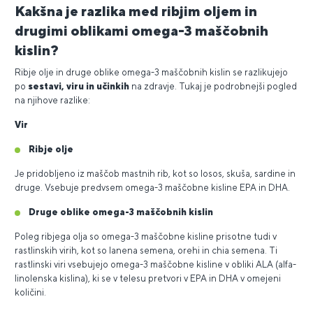
Kakšna je razlika med ribjim oljem in
drugimi oblikami omega-3 maščobnih
kislin?
Ribje olje in druge oblike omega-3 maščobnih kislin se razlikujejo
po
sestavi, viru in učinkih
na zdravje. Tukaj je podrobnejši pogled
na njihove razlike:
Vir
Ribje olje
Je pridobljeno iz maščob mastnih rib, kot so losos, skuša, sardine in
druge. Vsebuje predvsem omega-3 maščobne kisline EPA in DHA.
Druge oblike omega-3 maščobnih kislin
Poleg ribjega olja so omega-3 maščobne kisline prisotne tudi v
rastlinskih virih, kot so lanena semena, orehi in chia semena. Ti
rastlinski viri vsebujejo omega-3 maščobne kisline v obliki ALA (alfa-
linolenska kislina), ki se v telesu pretvori v EPA in DHA v omejeni
količini.