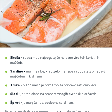
Skuša -
spada med najbogatejše naravne vire teh koristnih
maščob.
Sardine -
majhne ribe, ki so zelo hranljive in bogate z omega-3
maščobnimi kislinami.
Trska -
njeno meso je primerno za pripravo različnih jedi.
Sled -
je tradicionalna hrana v mnogih evropskih državah.
Šprot -
je manjša riba, podobna sardinam.
Pri izbiri mastnih rib je pomembno paziti, da so čim manj