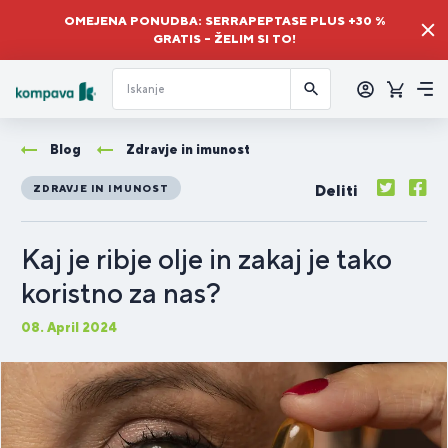
OMEJENA PONUDBA: SERRAPEPTASE PLUS +30 %
GRATIS – ŽELIM SI TO!
Prijava
Košaric
Me
Blog
Zdravje in imunost
Deliti
ZDRAVJE IN IMUNOST
Kaj je ribje olje in zakaj je tako
koristno za nas?
08. April 2024