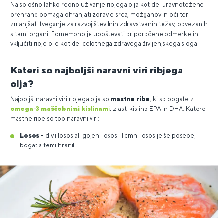
Na splošno lahko redno uživanje ribjega olja kot del uravnotežene
prehrane pomaga ohranjati zdravje srca, možganov in oči ter
zmanjšati tveganje za razvoj številnih zdravstvenih težav, povezanih
s temi organi. Pomembno je upoštevati priporočene odmerke in
vključiti ribje olje kot del celotnega zdravega življenjskega sloga.
Kateri so najboljši naravni viri ribjega
olja?
Najboljši naravni viri ribjega olja so
mastne ribe
, ki so bogate z
omega-3 maščobnimi kislinami
, zlasti kislino EPA in DHA. Katere
mastne ribe so top naravni viri:
Losos -
divji losos ali gojeni losos. Temni losos je še posebej
bogat s temi hranili.