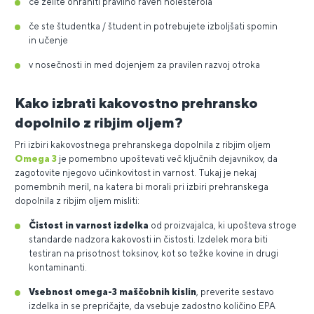
če želite ohraniti pravilno raven holesterola
če ste študentka / študent in potrebujete izboljšati spomin
in učenje
v nosečnosti in med dojenjem za pravilen razvoj otroka
Kako izbrati kakovostno prehransko
dopolnilo z ribjim oljem?
Pri izbiri kakovostnega prehranskega dopolnila z ribjim oljem
Omega 3
je pomembno upoštevati več ključnih dejavnikov, da
zagotovite njegovo učinkovitost in varnost. Tukaj je nekaj
pomembnih meril, na katera bi morali pri izbiri prehranskega
dopolnila z ribjim oljem misliti:
Čistost in varnost izdelka
od proizvajalca, ki upošteva stroge
standarde nadzora kakovosti in čistosti. Izdelek mora biti
testiran na prisotnost toksinov, kot so težke kovine in drugi
kontaminanti.
Vsebnost omega-3 maščobnih kislin
, preverite sestavo
izdelka in se prepričajte, da vsebuje zadostno količino EPA