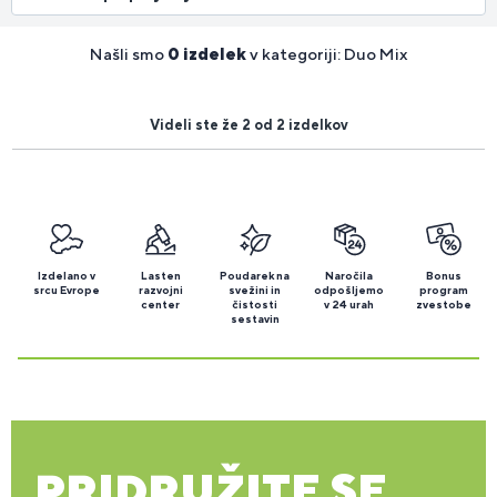
Našli smo
0 izdelek
v kategoriji: Duo Mix
Videli ste že 2 od 2 izdelkov
Izdelano v
Lasten
Poudarek na
Naročila
Bonus
srcu Evrope
razvojni
svežini in
odpošljemo
program
center
čistosti
v 24 urah
zvestobe
sestavin
PRIDRUŽITE SE