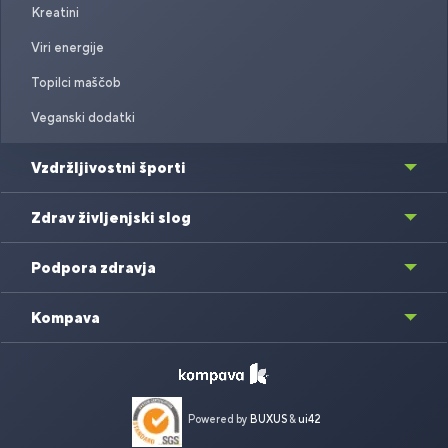
Kreatini
Viri energije
Topilci maščob
Veganski dodatki
Vzdržljivostni športi
Zdrav življenjski slog
Podpora zdravja
Kompava
Powered by
BUXUS
&
ui42