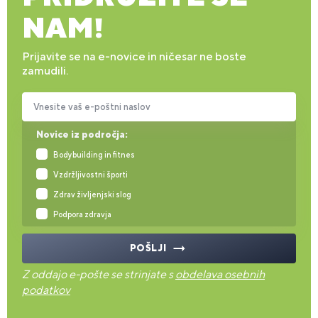
NAM!
Prijavite se na e-novice in ničesar ne boste
zamudili.
Vnesite vaš e-poštni naslov
Novice iz področja:
Bodybuilding in fitnes
Vzdržljivostni športi
Zdrav življenjski slog
Podpora zdravja
POŠLJI
Z oddajo e-pošte se strinjate s
obdelava osebnih
podatkov