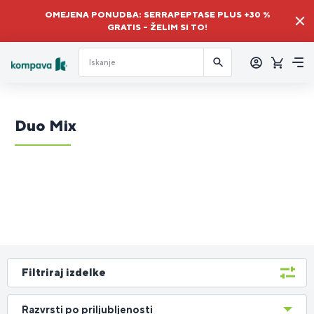
OMEJENA PONUDBA: SERRAPEPTASE PLUS +30 %
GRATIS – ŽELIM SI TO!
Prijava
Košaric
Me
Duo Mix
Filtriraj izdelke
Razvrsti po priljubljenosti