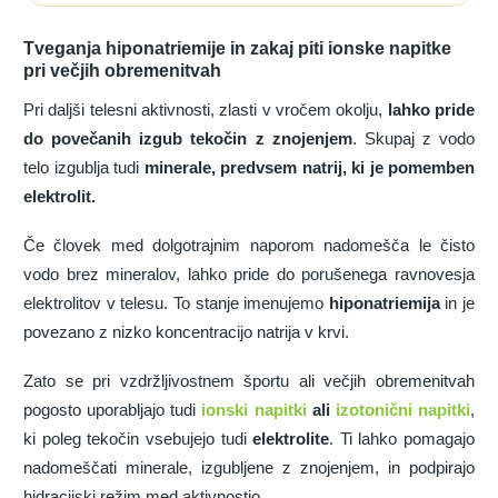
Tveganja hiponatriemije in zakaj piti ionske napitke
pri večjih obremenitvah
Pri daljši telesni aktivnosti, zlasti v vročem okolju,
lahko pride
do povečanih izgub tekočin z znojenjem
. Skupaj z vodo
telo izgublja tudi
minerale, predvsem natrij, ki je pomemben
elektrolit.
Če človek med dolgotrajnim naporom nadomešča le čisto
vodo brez mineralov, lahko pride do porušenega ravnovesja
elektrolitov v telesu. To stanje imenujemo
hiponatriemija
in je
povezano z nizko koncentracijo natrija v krvi.
Zato se pri vzdržljivostnem športu ali večjih obremenitvah
pogosto uporabljajo tudi
ionski napitki
ali
izotonični napitki
,
ki poleg tekočin vsebujejo tudi
elektrolite
. Ti lahko pomagajo
nadomeščati minerale, izgubljene z znojenjem, in podpirajo
hidracijski režim med aktivnostjo.