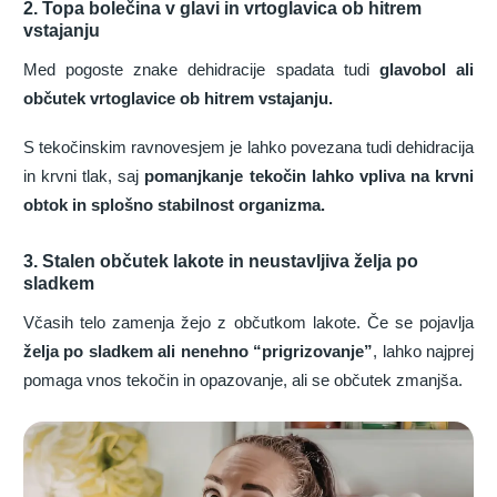
2. Topa bolečina v glavi in vrtoglavica ob hitrem
vstajanju
Med pogoste znake dehidracije spadata tudi
glavobol ali
občutek vrtoglavice ob hitrem vstajanju.
S tekočinskim ravnovesjem je lahko povezana tudi dehidracija
in krvni tlak, saj
pomanjkanje tekočin lahko vpliva na krvni
obtok in splošno stabilnost organizma.
3. Stalen občutek lakote in neustavljiva želja po
sladkem
Včasih telo zamenja žejo z občutkom lakote. Če se pojavlja
želja po sladkem ali nenehno “prigrizovanje”
, lahko najprej
pomaga vnos tekočin in opazovanje, ali se občutek zmanjša.