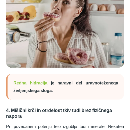
Redna hidracija
je naravni del uravnoteženega
življenjskega sloga.
4. Mišični krči in otrdelost tkiv tudi brez fizičnega
napora
Pri povečanem potenju telo izgublja tudi minerale. Nekateri