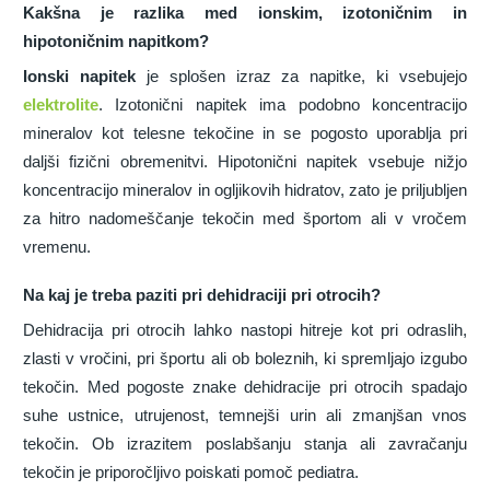
Kakšna je razlika med ionskim, izotoničnim in
hipotoničnim napitkom?
Ionski napitek
je splošen izraz za napitke, ki vsebujejo
elektrolite
. Izotonični napitek ima podobno koncentracijo
mineralov kot telesne tekočine in se pogosto uporablja pri
daljši fizični obremenitvi. Hipotonični napitek vsebuje nižjo
koncentracijo mineralov in ogljikovih hidratov, zato je priljubljen
za hitro nadomeščanje tekočin med športom ali v vročem
vremenu.
Na kaj je treba paziti pri dehidraciji pri otrocih?
Dehidracija pri otrocih lahko nastopi hitreje kot pri odraslih,
zlasti v vročini, pri športu ali ob boleznih, ki spremljajo izgubo
tekočin. Med pogoste znake dehidracije pri otrocih spadajo
suhe ustnice, utrujenost, temnejši urin ali zmanjšan vnos
tekočin. Ob izrazitem poslabšanju stanja ali zavračanju
tekočin je priporočljivo poiskati pomoč pediatra.