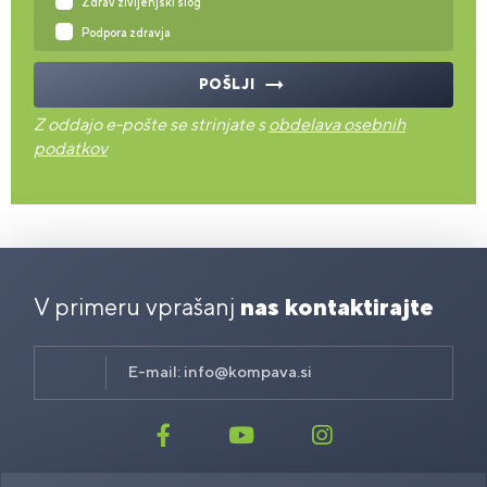
Zdrav življenjski slog
Podpora zdravja
POŠLJI
Z oddajo e-pošte se strinjate s
obdelava osebnih
podatkov
V primeru vprašanj
nas kontaktirajte
E-mail:
info@kompava.si