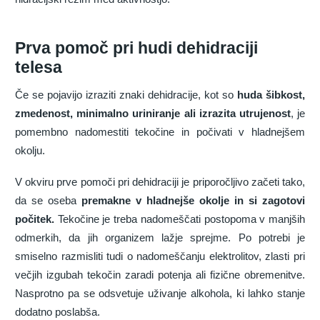
Prva pomoč pri hudi dehidraciji
telesa
Če se pojavijo izraziti znaki dehidracije, kot so
huda šibkost,
zmedenost, minimalno uriniranje ali izrazita utrujenost
, je
pomembno nadomestiti tekočine in počivati v hladnejšem
okolju.
V okviru prve pomoči pri dehidraciji je priporočljivo začeti tako,
da se oseba
premakne v hladnejše okolje in si zagotovi
počitek.
Tekočine je treba nadomeščati postopoma v manjših
odmerkih, da jih organizem lažje sprejme. Po potrebi je
smiselno razmisliti tudi o nadomeščanju elektrolitov, zlasti pri
večjih izgubah tekočin zaradi potenja ali fizične obremenitve.
Nasprotno pa se odsvetuje uživanje alkohola, ki lahko stanje
dodatno poslabša.