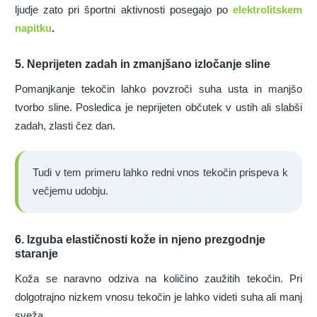
ljudje zato pri športni aktivnosti posegajo po
elektrolitskem
napitku
.
5. Neprijeten zadah in zmanjšano izločanje sline
Pomanjkanje tekočin lahko povzroči suha usta in manjšo
tvorbo sline. Posledica je neprijeten občutek v ustih ali slabši
zadah, zlasti čez dan.
Tudi v tem primeru lahko redni vnos tekočin prispeva k
večjemu udobju.
6. Izguba elastičnosti kože in njeno prezgodnje
staranje
Koža se naravno odziva na količino zaužitih tekočin. Pri
dolgotrajno nizkem vnosu tekočin je lahko videti suha ali manj
sveža.