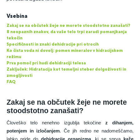
Vsebina
Zakaj se na občutek žeje ne morete stoodstotno zanašati?
8 neopaznih znakov, da vaše telo trpi zaradi pomanjkanja
tekočin
Specifičnosti in znaki dehidracije pri otrocih
Ko čista voda ni dovolj: pomen mineralov v hidracijskem
režimu
Prva pomoč pri hudi dehidraciji telesa
Zaključek: Hidratacija kot temeljni steber dolgoživosti in
zmogljivosti
FAQ
Zakaj se na občutek žeje ne morete
stoodstotno zanašati?
Človeško telo nenehno izgublja tekočine
z dihanjem,
potenjem in izločanjem
. Če jih redno ne nadomeščamo,
lahko pride do
dehidracije organizma
, ki se sprva
kaže