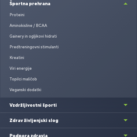
Športna prehrana
Proteini
Aminokisline / BCAA
Gainery in ogljikovi hidrati
Predtreningovni stimulanti
Kreatini
Viri energije
Topilci maščob
Veganski dodatki
Vzdržljivostni športi
Zdrav življenjski slog
Podpora zdravja