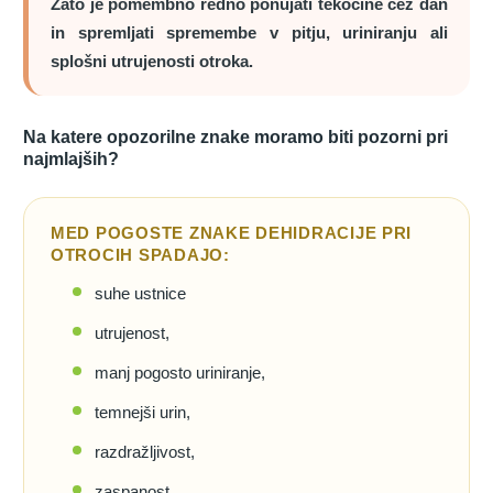
Zato je pomembno redno ponujati tekočine čez dan
in spremljati spremembe v pitju, uriniranju ali
splošni utrujenosti otroka.
Na katere opozorilne znake moramo biti pozorni pri
najmlajših?
MED POGOSTE ZNAKE DEHIDRACIJE PRI
OTROCIH SPADAJO:
suhe ustnice
utrujenost,
manj pogosto uriniranje,
temnejši urin,
razdražljivost,
zaspanost.