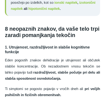
posežejo po izdelkih, kot so
ionski napitek
,
izotonični
napitek
ali
hipotonični napitek
.
8 neopaznih znakov, da vaše telo trpi
zaradi pomanjkanja tekočin
1. Utrujenost, razdražljivost in slabše kognitivne
funkcije
Eden pogostih znakov dehidracije je utrujenost ali občutek
slabše koncentracije. Ob nezadostnem vnosu tekočin se
lahko pojavijo tudi
razdražljivost, slabše počutje pri delu ali
slabša sposobnost osredotočanja.
Ti simptomi se pogosto pojavijo v vročih dneh ali
pri večjih
psihičnih in fizičnih obremenitvah.