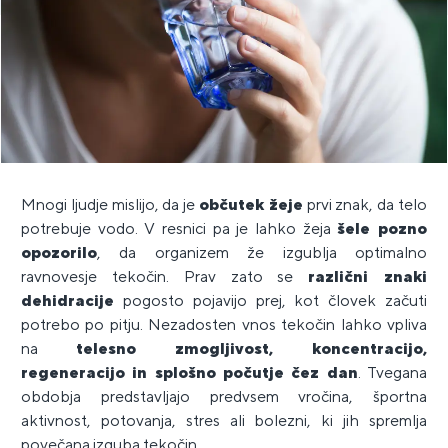
Mnogi ljudje mislijo, da je
občutek žeje
prvi znak, da telo
potrebuje vodo. V resnici pa je lahko žeja
šele pozno
opozorilo
, da organizem že izgublja optimalno
ravnovesje tekočin. Prav zato se
različni znaki
dehidracije
pogosto pojavijo prej, kot človek začuti
potrebo po pitju. Nezadosten vnos tekočin lahko vpliva
na
telesno zmogljivost, koncentracijo,
regeneracijo in splošno počutje čez dan
. Tvegana
obdobja predstavljajo predvsem vročina, športna
aktivnost, potovanja, stres ali bolezni, ki jih spremlja
povečana izguba tekočin.