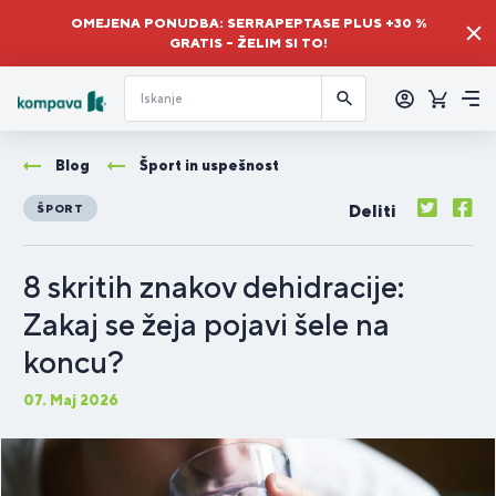
OMEJENA PONUDBA: SERRAPEPTASE PLUS +30 %
GRATIS – ŽELIM SI TO!
Prijava
Košaric
Me
Blog
Šport in uspešnost
Deliti
ŠPORT
8 skritih znakov dehidracije:
Zakaj se žeja pojavi šele na
koncu?
07. Maj 2026