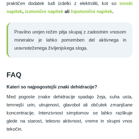
praktičen dodatek tudi izdelki z elektroliti, kot so
ionski
napitek
,
izotonični napitek
ali
hipotonični napitek
.
Pravilno urejen režim pitja skupaj z zadostnim vnosom
mineralov je lahko pomemben del aktivnega in
uravnoteženega življenjskega sloga.
FAQ
Kateri so najpogostejši znaki dehidracije?
Med pogoste znake dehidracije spadajo žeja, suha usta,
temnejši urin, utrujenost, glavobol ali občutek zmanjšane
koncentracije. Intenzivnost simptomov se lahko razlikuje
glede na starost, telesno aktivnost, vreme in skupni vnos
tekočin.