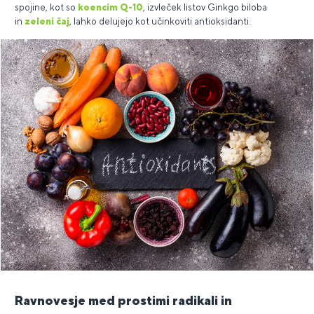
spojine, kot so
koencim Q-10
, izvleček listov Ginkgo biloba
in
zeleni čaj
, lahko delujejo kot učinkoviti antioksidanti.
Ravnovesje med prostimi radikali in