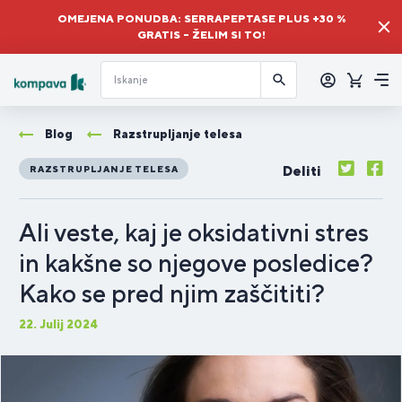
OMEJENA PONUDBA: SERRAPEPTASE PLUS +30 %
GRATIS – ŽELIM SI TO!
Prijava
Košaric
Me
Blog
Razstrupljanje telesa
Deliti
RAZSTRUPLJANJE TELESA
Ali veste, kaj je oksidativni stres
in kakšne so njegove posledice?
Kako se pred njim zaščititi?
22. Julij 2024