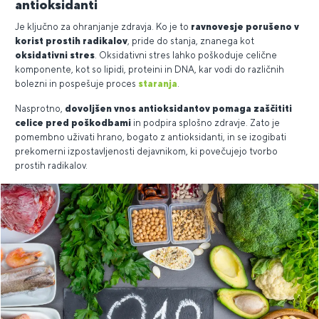
antioksidanti
Je ključno za ohranjanje zdravja. Ko je to
ravnovesje porušeno v
korist prostih radikalov
, pride do stanja, znanega kot
oksidativni stres
. Oksidativni stres lahko poškoduje celične
komponente, kot so lipidi, proteini in DNA, kar vodi do različnih
bolezni in pospešuje proces
staranja
.
Nasprotno,
dovoljšen vnos antioksidantov pomaga zaščititi
celice pred poškodbami
in podpira splošno zdravje. Zato je
pomembno uživati hrano, bogato z antioksidanti, in se izogibati
prekomerni izpostavljenosti dejavnikom, ki povečujejo tvorbo
prostih radikalov.