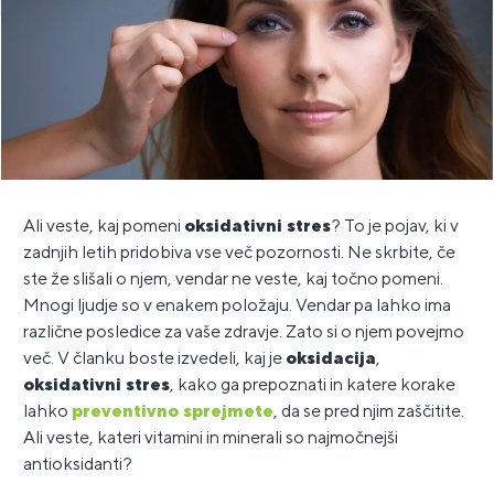
Ali veste, kaj pomeni
oksidativni stres
? To je pojav, ki v
zadnjih letih pridobiva vse več pozornosti. Ne skrbite, če
ste že slišali o njem, vendar ne veste, kaj točno pomeni.
Mnogi ljudje so v enakem položaju. Vendar pa lahko ima
različne posledice za vaše zdravje. Zato si o njem povejmo
več. V članku boste izvedeli, kaj je
oksidacija
,
oksidativni stres
, kako ga prepoznati in katere korake
lahko
preventivno sprejmete
, da se pred njim zaščitite.
Ali veste, kateri vitamini in minerali so najmočnejši
antioksidanti?