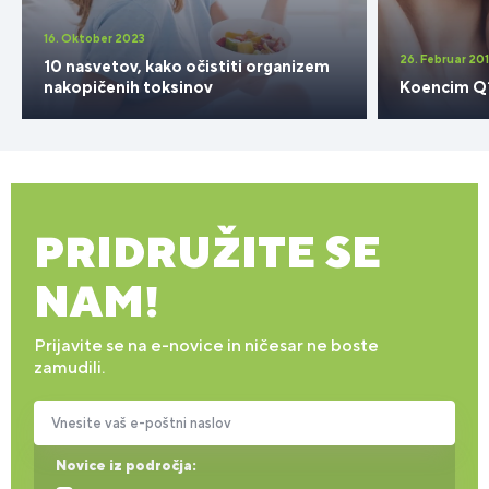
16. Oktober 2023
26. Februar 20
10 nasvetov, kako očistiti organizem
nakopičenih toksinov
Koencim Q1
PRIDRUŽITE SE
NAM!
Prijavite se na e-novice in ničesar ne boste
zamudili.
Vnesite vaš e-poštni naslov
Novice iz področja: