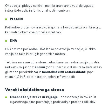
Oksidacija lipidov v celičnih membranah lahko vodi do izgube
integritete celic in funkcionalnosti membran.
Proteini
Poškodbe proteinov lahko vplivajo na njihovo strukturo in funkcijo,
kar moti biokemične procese v celicah.
DNA
Oksidativne poškodbe DNA lahko povzročijo mutacije, ki lahko
vodijo do raka in drugih genetskih motenj.
Telo ima naravne obrambne mehanizme za nevtralizacijo prostih
radikalov, vključno z
encimi
(npr. superoksid dismutaza, katalaza in
glutation peroksidaza) in
neencimskimi antioksidanti
(npr.
vitamini C in E, beta-karoten, selen in flavonoidi).
Vzroki oksidativnega stresa
Onesnaženje zraka in kajenje
- onesnaženje in toksini iz
cigaretnega dima povečujejo proizvodnjo prostih radikalov.