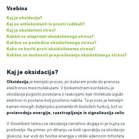
Vsebina
Kaj je oksidacija?
Kaj so antioksidanti in prosti radikali?
Kaj je oksidativni stres?
Kakšni so simptomi oksidativnega stresa?
Kakšne so posledice oksidativnega stresa?
Kako se boriti proti oksidativnemu stresu?
Kakšne so možnosti preprečevanja oksidativnega stresa?
Kaj je oksidacija?
Oksidacija
je kemijski proces, pri katerem pride do prenosa
elektronov med molekulami. V biokemičnem kontekstu je
oksidacija pogosto povezana z reakcijami, kjer molekula izgubi
elektron in postane bolj pozitivno nabita. Ta proces je temeljni
kamen mnogih življenjsko pomembnih bioloških funkcij, kot so
proizvodnja energije, razstrupljanje in signalizacija celic
.
V človeškem telesu se oksidacija nenehno dogaja in je nujna za
preživetje. Na primer, pri dihanju se kisik uporablja za oksidacijo
glukoze, kar vodi do tvorbe energije v obliki adenozin trifosfata