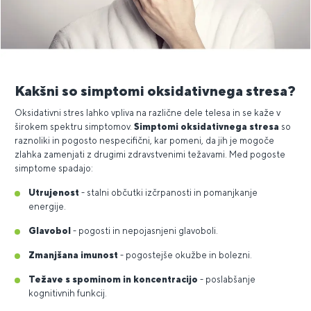
Kakšni so simptomi oksidativnega stresa?
Oksidativni stres lahko vpliva na različne dele telesa in se kaže v
širokem spektru simptomov.
Simptomi oksidativnega stresa
so
raznoliki in pogosto nespecifični, kar pomeni, da jih je mogoče
zlahka zamenjati z drugimi zdravstvenimi težavami. Med pogoste
simptome spadajo:
Utrujenost
- stalni občutki izčrpanosti in pomanjkanje
energije.
Glavobol
- pogosti in nepojasnjeni glavoboli.
Zmanjšana imunost
- pogostejše okužbe in bolezni.
Težave s spominom in koncentracijo
- poslabšanje
kognitivnih funkcij.