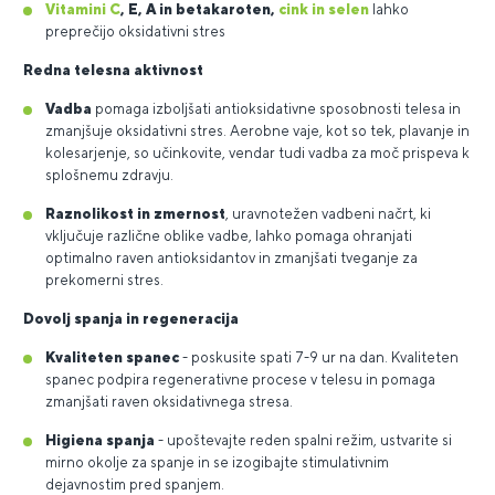
Vitamini C
, E, A in betakaroten,
cink in selen
lahko
preprečijo oksidativni stres
Redna telesna aktivnost
Vadba
pomaga izboljšati antioksidativne sposobnosti telesa in
zmanjšuje oksidativni stres. Aerobne vaje, kot so tek, plavanje in
kolesarjenje, so učinkovite, vendar tudi vadba za moč prispeva k
splošnemu zdravju.
Raznolikost in zmernost
, uravnotežen vadbeni načrt, ki
vključuje različne oblike vadbe, lahko pomaga ohranjati
optimalno raven antioksidantov in zmanjšati tveganje za
prekomerni stres.
Dovolj spanja in regeneracija
Kvaliteten spanec
- poskusite spati 7-9 ur na dan. Kvaliteten
spanec podpira regenerativne procese v telesu in pomaga
zmanjšati raven oksidativnega stresa.
Higiena spanja
- upoštevajte reden spalni režim, ustvarite si
mirno okolje za spanje in se izogibajte stimulativnim
dejavnostim pred spanjem.