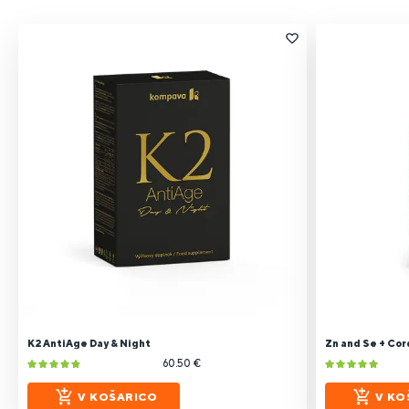
K2 AntiAge Day & Night
Zn and Se + Cor
60.50 €
V KOŠARICO
V KO