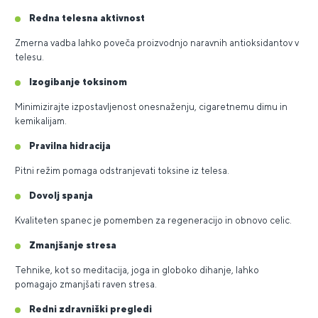
Redna telesna aktivnost
Zmerna vadba lahko poveča proizvodnjo naravnih antioksidantov v
telesu.
Izogibanje toksinom
Minimizirajte izpostavljenost onesnaženju, cigaretnemu dimu in
kemikalijam.
Pravilna hidracija
Pitni režim pomaga odstranjevati toksine iz telesa.
Dovolj spanja
Kvaliteten spanec je pomemben za regeneracijo in obnovo celic.
Zmanjšanje stresa
Tehnike, kot so meditacija, joga in globoko dihanje, lahko
pomagajo zmanjšati raven stresa.
Redni zdravniški pregledi