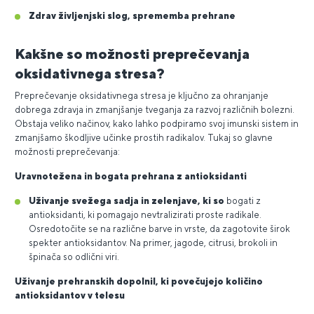
Zdrav življenjski slog, sprememba prehrane
Kakšne so možnosti preprečevanja
oksidativnega stresa?
Preprečevanje oksidativnega stresa je ključno za ohranjanje
dobrega zdravja in zmanjšanje tveganja za razvoj različnih bolezni.
Obstaja veliko načinov, kako lahko podpiramo svoj imunski sistem in
zmanjšamo škodljive učinke prostih radikalov. Tukaj so glavne
možnosti preprečevanja:
Uravnotežena in bogata prehrana z antioksidanti
Uživanje svežega sadja in zelenjave
, ki so
bogati z
antioksidanti, ki pomagajo nevtralizirati proste radikale.
Osredotočite se na različne barve in vrste, da zagotovite širok
spekter antioksidantov. Na primer, jagode, citrusi, brokoli in
špinača so odlični viri.
Uživanje prehranskih dopolnil, ki povečujejo količino
antioksidantov v telesu