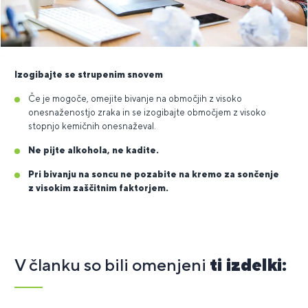
Izogibajte
se strupenim snovem
Če je mogoče, omejite bivanje na območjih z visoko
onesnaženostjo zraka in se izogibajte območjem z visoko
stopnjo kemičnih onesnaževal.
Ne pijte alkohola, ne kadite.
Pri bivanju na soncu ne pozabite na kremo za sončenje
z visokim zaščitnim faktorjem.
V članku so bili omenjeni
ti izdelki: