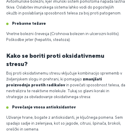
Avtoimunske bolezni, kjer imunski sistem pomotoma napada lastna
tkiva. Oslabitev imunskega sistema lahko vodi do pogostejših
okužb in poslabšanja sposobnosti telesa za boj proti patogenom.
Prebavne težave
Vnetne bolezni črevesja (Crohnova bolezen in ulcerozni kolitis).
Poškodbe jeter (hepatitis, steatoza).
Kako se boriti proti oksidativnemu
stresu?
Boj proti oksidativnemu stresu vključuje kombinacijo sprememb v
življenjskem slogu in prehrani, ki pomagajo
zmanjšati
proizvodnjo prostih radikalov
in povečati sposobnost telesa, da
nevtralizira te reaktivne molekule. Tukaj so glavni koraki in
strategije za obvladovanje oksidativnega stresa:
Povečanje vnosa antioksidantov
Uživanje hrane, bogate z antioksidanti, je ključnega pomena. Sem
spadajo sadje in zelenjava, kot so jagode, citrusi, špinača, brokoli,
oreščki in semena.