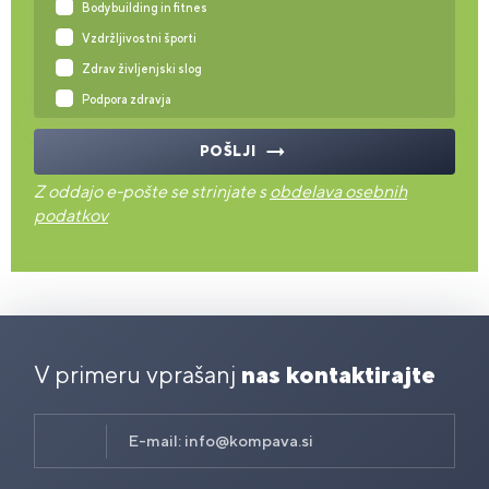
Bodybuilding in fitnes
Vzdržljivostni športi
Zdrav življenjski slog
Podpora zdravja
POŠLJI
Z oddajo e-pošte se strinjate s
obdelava osebnih
podatkov
V primeru vprašanj
nas kontaktirajte
E-mail:
info@kompava.si