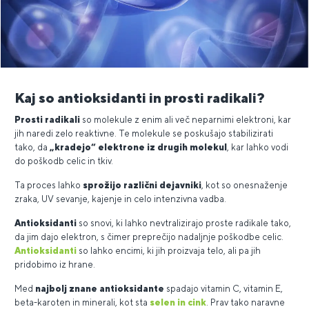
Kaj so antioksidanti in prosti radikali?
Prosti radikali
so molekule z enim ali več neparnimi elektroni, kar
jih naredi zelo reaktivne. Te molekule se poskušajo stabilizirati
tako, da
„kradejo“ elektrone iz drugih molekul
, kar lahko vodi
do poškodb celic in tkiv.
Ta proces lahko
sprožijo različni dejavniki
, kot so onesnaženje
zraka, UV sevanje, kajenje in celo intenzivna vadba.
Antioksidanti
so snovi, ki lahko nevtralizirajo proste radikale tako,
da jim dajo elektron, s čimer preprečijo nadaljnje poškodbe celic.
Antioksidanti
so lahko encimi, ki jih proizvaja telo, ali pa jih
pridobimo iz hrane.
Med
najbolj znane antioksidante
spadajo vitamin C, vitamin E,
beta-karoten in minerali, kot sta
selen in cink
.
Prav tako naravne