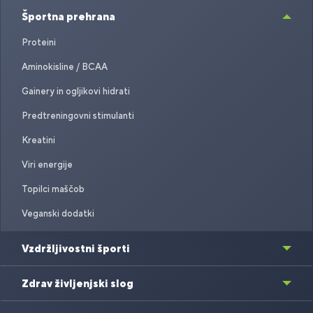
Športna prehrana
Proteini
Aminokisline / BCAA
Gainery in ogljikovi hidrati
Predtreningovni stimulanti
Kreatini
Viri energije
Topilci maščob
Veganski dodatki
Vzdržljivostni športi
Zdrav življenjski slog