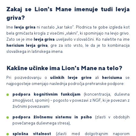
Zakaj se Lion's Mane imenuje tudi levja
griva?
Ime
levja griva
ni nastalo „kar tako”. Plodnica te gobe izgleda kot
bela grmičasta krogla z visečimi „vlakni”, ki spominjajo na levjo grivo.
Zato se je ime
levja griva
uveljavilo v slovaščini. Ko naletite na ime
hericium levja griva
, gre za isto vrsto, le da je to kombinacija
slovaškega in latinskega imena.
Kakšne učinke ima Lion's Mane na telo?
Pri poizvedovanju o
učinkih levje grive
ali
hericiuma
se
najpogosteje omenjajo naslednja področja prehranske podpore:
podpora kognitivnim funkcijam
(koncentracija, duševna
zmogljivost, spomin) – pogosto v povezavi z NGF, ki je povezan z
živčnimi povezavami
podpora živčnemu sistemu in psiho
(zlasti v obdobjih
povečanega duševnega stresa),
splošna vitalnost
(zlasti med dolgotrajnim naporom