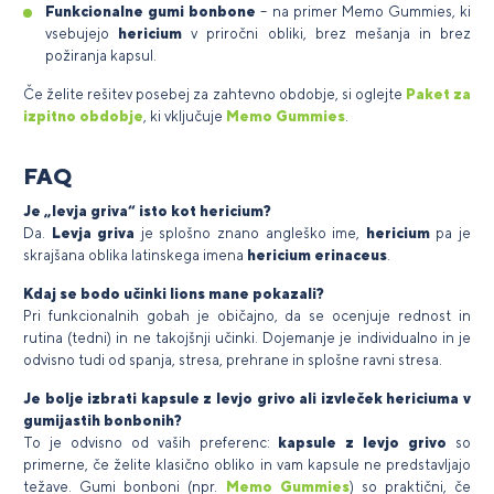
Funkcionalne gumi bonbone
– na primer Memo Gummies, ki
vsebujejo
hericium
v priročni obliki, brez mešanja in brez
požiranja kapsul.
Če želite rešitev posebej za zahtevno obdobje, si oglejte
Paket za
izpitno obdobje
, ki vključuje
Memo Gummies
.
FAQ
Je „levja griva“ isto kot hericium?
Da.
Levja griva
je splošno znano angleško ime,
hericium
pa je
skrajšana oblika latinskega imena
hericium erinaceus
.
Kdaj se bodo učinki lions mane pokazali?
Pri funkcionalnih gobah je običajno, da se ocenjuje rednost in
rutina (tedni) in ne takojšnji učinki. Dojemanje je individualno in je
odvisno tudi od spanja, stresa, prehrane in splošne ravni stresa.
Je bolje izbrati kapsule z levjo grivo ali izvleček hericiuma v
gumijastih bonbonih?
To je odvisno od vaših preferenc:
kapsule z levjo grivo
so
primerne, če želite klasično obliko in vam kapsule ne predstavljajo
težave. Gumi bonboni (npr.
Memo Gummies
) so praktični, če