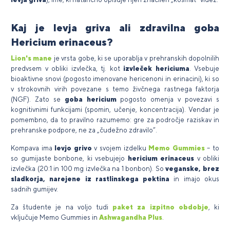
Kaj je levja griva ali zdravilna goba
Hericium erinaceus?
Lion's mane
je vrsta gobe, ki se uporablja v prehranskih dopolnilih
predvsem v obliki izvlečka, tj. kot
izvleček hericiuma
. Vsebuje
bioaktivne snovi (pogosto imenovane hericenoni in erinacini), ki so
v strokovnih virih povezane s temo živčnega rastnega faktorja
(NGF). Zato se
goba hericium
pogosto omenja v povezavi s
kognitivnimi funkcijami (spomin, učenje, koncentracija). Vendar je
pomembno, da to pravilno razumemo: gre za področje raziskav in
prehranske podpore, ne za „čudežno zdravilo”.
Kompava ima
levjo grivo
v svojem izdelku
Memo Gummies
– to
so gumijaste bonbone, ki vsebujejo
hericium erinaceus
v obliki
izvlečka (20:1 in 100 mg izvlečka na 1 bonbon). So
veganske, brez
sladkorja, narejene iz rastlinskega pektina
in imajo okus
sadnih gumijev.
Za študente je na voljo tudi
paket za izpitno obdobje
, ki
vključuje Memo Gummies in
Ashwagandha Plus
.