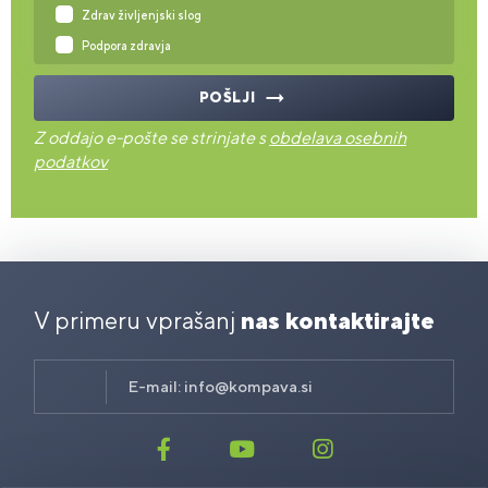
Zdrav življenjski slog
Podpora zdravja
POŠLJI
Z oddajo e-pošte se strinjate s
obdelava osebnih
podatkov
V primeru vprašanj
nas kontaktirajte
E-mail:
info@kompava.si