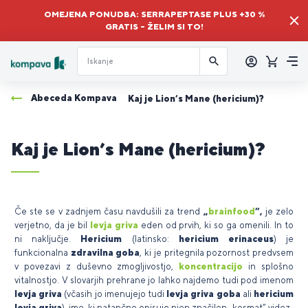
OMEJENA PONUDBA: SERRAPEPTASE PLUS +30 %
GRATIS – ŽELIM SI TO!
Prijava
Košaric
Me
Abeceda Kompava
Kaj je Lion’s Mane (hericium)?
Kaj je Lion’s Mane (hericium)?
Če ste se v zadnjem času navdušili za trend
„
brainfood
”,
je zelo
verjetno, da je bil
levja griva
eden od prvih, ki so ga omenili. In to
ni naključje.
Hericium
(latinsko:
hericium erinaceus
) je
funkcionalna
zdravilna goba
, ki je pritegnila pozornost predvsem
v povezavi z duševno zmogljivostjo,
koncentracijo
in splošno
vitalnostjo. V slovarjih prehrane jo lahko najdemo tudi pod imenom
levja griva
(včasih jo imenujejo tudi
levja griva goba
ali
hericium
levja griva
), ime, ki natančno opisuje njen značilen „kosmat” videz.