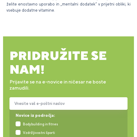
želite enostavno uporabo in „mentalni dodatek“ v prijetni obliki, ki
vsebuje dodatne vitamine.
PRIDRUŽITE SE
NAM!
Prijavite se na e-novice in ničesar ne boste
zamudili.
Vnesite vaš e-poštni naslov
Novice iz področja:
Bodybuilding in fitnes
Vzdržljivostni športi