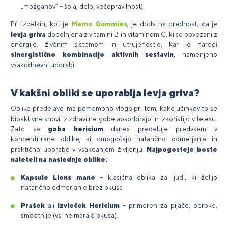
„možganov“ – šola, delo, večopravilnost).
Pri izdelkih, kot je
Memo Gummies
, je dodatna prednost, da je
levja griva
dopolnjena z vitamini B in vitaminom C, ki so povezani z
energijo, živčnim sistemom in utrujenostjo, kar jo naredi
sinergistično kombinacijo aktivnih sestavin
, namenjeno
vsakodnevni uporabi.
V kakšni obliki se uporablja levja griva?
Oblika predelave ima pomembno vlogo pri tem, kako učinkovito se
bioaktivne snovi iz zdravilne gobe absorbirajo in izkoristijo v telesu.
Zato se
goba hericium
danes predeluje predvsem v
koncentrirane oblike, ki omogočajo natančno odmerjanje in
praktično uporabo v vsakdanjem življenju.
Najpogosteje boste
naleteli na naslednje oblike:
Kapsule Lions mane
– klasična oblika za ljudi, ki želijo
natančno odmerjanje brez okusa.
Prašek
ali
izvleček Hericium
– primeren za pijače, obroke,
smoothije (vsi ne marajo okusa).