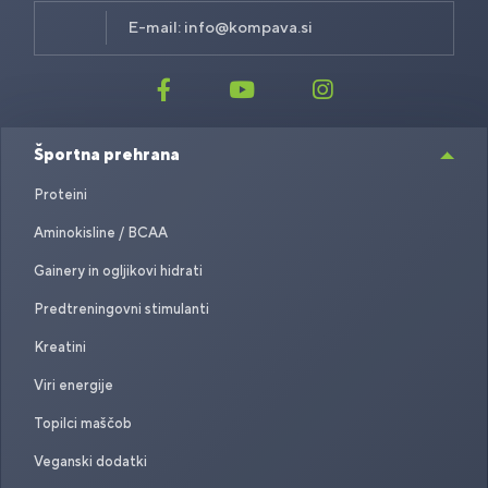
E-mail:
info@kompava.si
Športna prehrana
Proteini
Aminokisline / BCAA
Gainery in ogljikovi hidrati
Predtreningovni stimulanti
Kreatini
Viri energije
Topilci maščob
Veganski dodatki