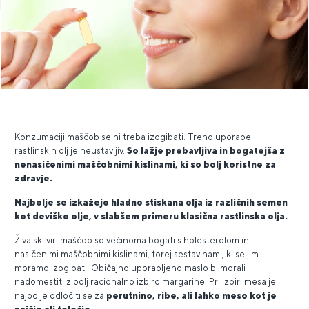
Konzumaciji maščob se ni treba izogibati. Trend uporabe
rastlinskih olj je neustavljiv.
So lažje prebavljiva in bogatejša z
nenasičenimi maščobnimi kislinami, ki so bolj koristne za
zdravje.
Najbolje se izkažejo hladno stiskana olja iz različnih semen
kot deviško olje, v slabšem primeru klasična rastlinska olja.
Živalski viri maščob so večinoma bogati s holesterolom in
nasičenimi maščobnimi kislinami, torej sestavinami, ki se jim
moramo izogibati. Običajno uporabljeno maslo bi morali
nadomestiti z bolj racionalno izbiro margarine. Pri izbiri mesa je
najbolje odločiti se za
perutnino, ribe, ali lahko meso kot je