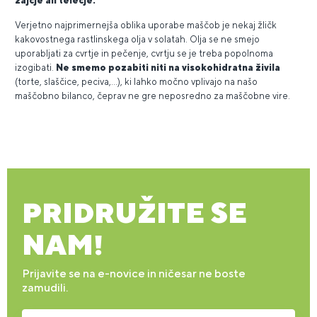
zajčje ali telečje.
Verjetno najprimernejša oblika uporabe maščob je nekaj žličk
kakovostnega rastlinskega olja v solatah. Olja se ne smejo
uporabljati za cvrtje in pečenje, cvrtju se je treba popolnoma
izogibati.
Ne smemo pozabiti niti na visokohidratna živila
(torte, slaščice, peciva,...), ki lahko močno vplivajo na našo
maščobno bilanco, čeprav ne gre neposredno za maščobne vire.
PRIDRUŽITE SE
NAM!
Prijavite se na e-novice in ničesar ne boste
zamudili.