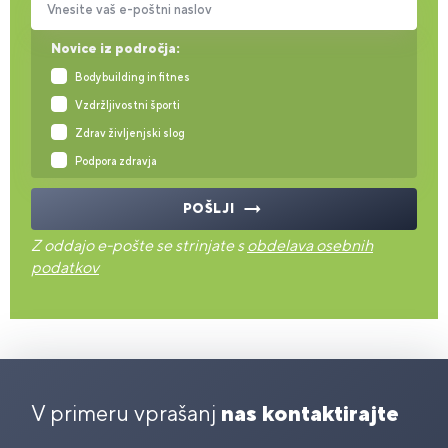
Vnesite vaš e-poštni naslov
Novice iz področja:
Bodybuilding in fitnes
Vzdržljivostni športi
Zdrav življenjski slog
Podpora zdravja
POŠLJI
Z oddajo e-pošte se strinjate s
obdelava osebnih
podatkov
V primeru vprašanj
nas kontaktirajte