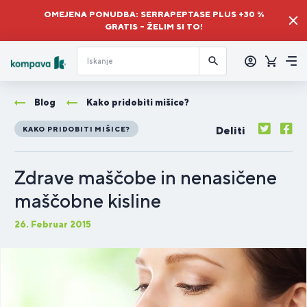
OMEJENA PONUDBA: SERRAPEPTASE PLUS +30 %
GRATIS – ŽELIM SI TO!
Prijava
Košaric
Me
Blog
Kako pridobiti mišice?
Deliti
KAKO PRIDOBITI MIŠICE?
Zdrave maščobe in nenasičene
maščobne kisline
26. Februar 2015