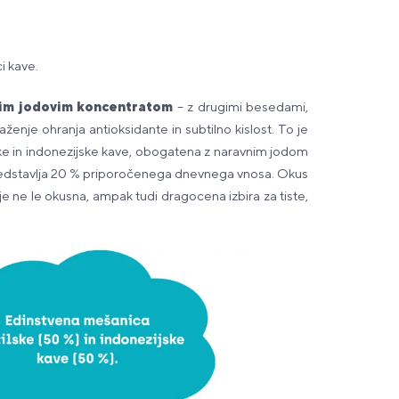
ci kave.
im jodovim koncentratom
– z drugimi besedami,
aženje ohranja antioksidante in subtilno kislost. To je
ilske in indonezijske kave, obogatena z naravnim jodom
r predstavlja 20 % priporočenega dnevnega vnosa. Okus
je ne le okusna, ampak tudi dragocena izbira za tiste,