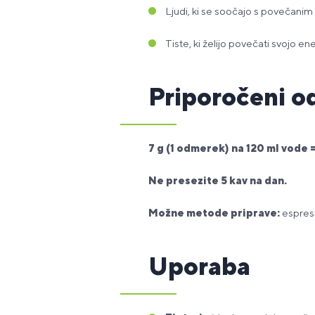
Ljudi, ki se soočajo s povečanim 
Tiste, ki želijo povečati svojo en
Priporočeni 
7 g (1 odmerek) na 120 ml vode =
Ne presezite 5 kav na dan.
Možne metode priprave:
espress
Uporaba