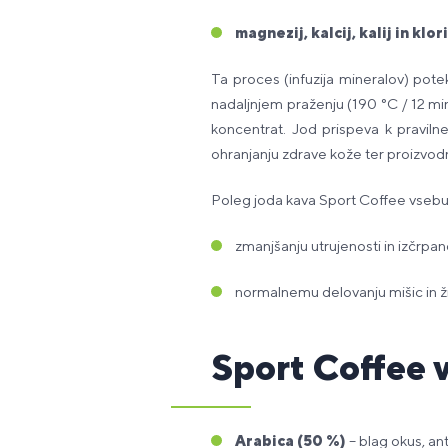
magnezij, kalcij, kalij in klor
Ta proces (infuzija mineralov) pot
nadaljnjem praženju (190 °C / 12 minu
koncentrat. Jod prispeva k praviln
ohranjanju zdrave kože ter proizvodn
Poleg joda kava Sport Coffee vsebuj
zmanjšanju utrujenosti in izčrpano
normalnemu delovanju mišic in ž
Sport Coffee 
Arabica (50 %)
– blag okus, anti