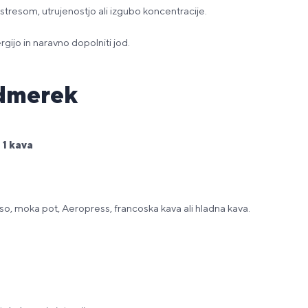
stresom, utrujenostjo ali izgubo koncentracije.
ergijo in naravno dopolniti jod.
odmerek
 1 kava
o, moka pot, Aeropress, francoska kava ali hladna kava.