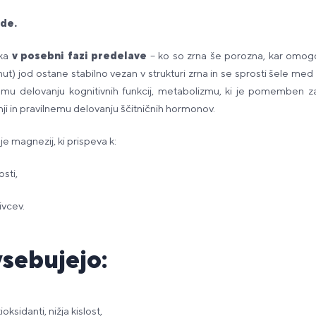
ide.
eka
v posebni fazi predelave
– ko so zrna še porozna, kar omogo
t) jod ostane stabilno vezan v strukturi zrna in se sprosti šele med 
emu delovanju kognitivnih funkcij, metabolizmu, ki je pomemben z
ji in pravilnemu delovanju ščitničnih hormonov.
e magnezij, ki prispeva k:
sti,
ivcev.
vsebujejo:
oksidanti, nižja kislost,