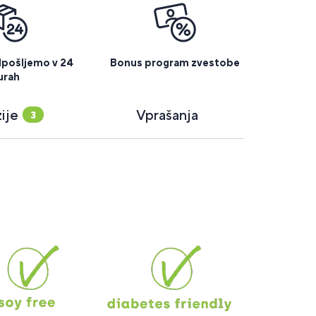
dpošljemo v 24
Bonus program zvestobe
urah
ije
Vprašanja
3