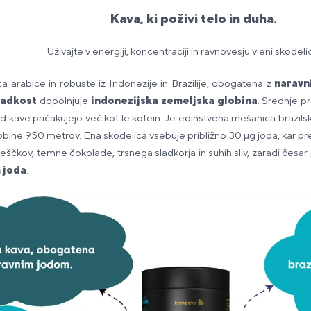
Kava, ki poživi telo in duha.
Uživajte v energiji, koncentraciji in ravnovesju v eni skodeli
a arabice in robuste iz Indonezije in Brazilije, obogatena z
naravn
sladkost
dopolnjuje
indonezijska zemeljska globina
. Srednje pr
ki od kave pričakujejo več kot le kofein. Je edinstvena mešanica braz
 globine 950 metrov. Ena skodelica vsebuje približno 30 μg joda, ka
ščkov, temne čokolade, trsnega sladkorja in suhih sliv, zaradi česar 
 joda
.