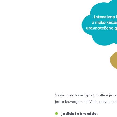
Vsako zrno kave Sport Coffee je p
jedro kavnega zrna. Vsako kavno zr
jodide in bromide,