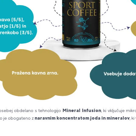
osebej obdelano s tehnologijo
Mineral Infusion
, ki vključuje mi
no je obogateno z
naravnim koncentratom joda in mineralov
, k