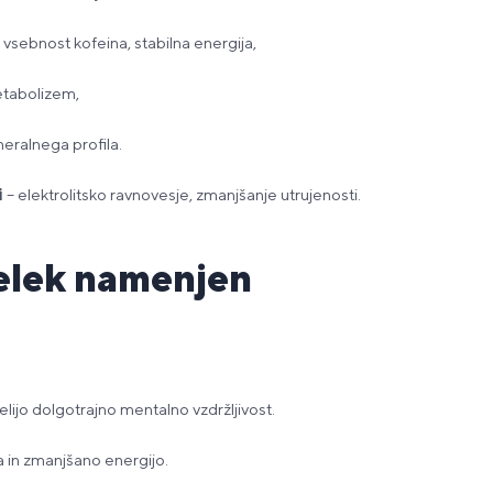
a vsebnost kofeina, stabilna energija,
etabolizem,
neralnega profila.
i
– elektrolitsko ravnovesje, zmanjšanje utrujenosti.
delek namenjen
želijo dolgotrajno mentalno vzdržljivost.
a in zmanjšano energijo.