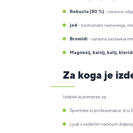
Robusta (50 %)
– naravno višj
jod
– hormonsko ravnovesje, m
Bromidi
– naravna sestavina mi
Magnezij, kalcij, kalij, klorid
Za koga je iz
Izdelek je primeren za:
Športnike in profesionalce, ki si 
Ljudi s sedečim načinom življenj