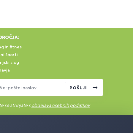
DROČJA:
g in fitnes
ni športi
njski slog
ravja
š e-poštni naslov
POŠLJI
e se strinjate s
obdelava osebnih podatkov