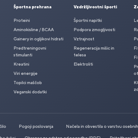
Športna prehrana
Vzdržljivostni športi
Zd
Proteini
Športni napitki
Le
Aminokisline / BCAA
Podpora zmogljivosti
Ra
Gainery in ogljikovi hidrati
Vztrajnost
Po
Predtreningovni
Regeneracija mišic in
Fi
stimulanti
telesa
Fi
Kreatini
Elektroliti
Pr
Viri energije
o
Topilci maščob
K
zd
Veganski dodatki
čilo
Pogoji poslovanja
Načela in obvestila o varstvu osebn