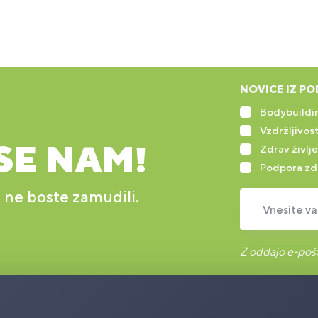
NOVICE IZ PO
Bodybuildin
Vzdržljivost
SE NAM!
Zdrav življe
Podpora zd
r ne boste zamudili.
Vnesite va
Z oddajo e-pošt