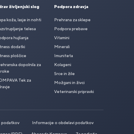
rav življenjski slog
Podpora zdravja
pa koža, lasje in nohti
Prehrana za sklepe
zstrupljanje telesa
Podpora prebave
dpora hujšanja
Vitamini
tness dodatki
Minerali
tness ploščice
Imuniteta
ehranska dopolnila za
Kolageni
troke
Srce in žile
OMPAVA Tek za
Možgani in živci
ravje
Veterinarski pripravki
ih podatkov
Informacije o obdelavi podatkov