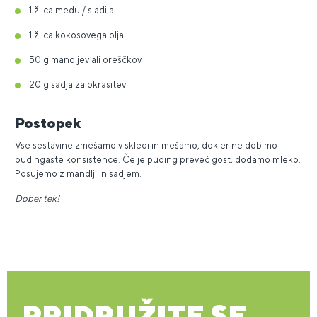
1 žlica medu / sladila
1 žlica kokosovega olja
50 g mandljev ali oreščkov
20 g sadja za okrasitev
Postopek
Vse sestavine zmešamo v skledi in mešamo, dokler ne dobimo
pudingaste konsistence. Če je puding preveč gost, dodamo mleko.
Posujemo z mandlji in sadjem.
Dober tek!
PRIDRUŽITE SE