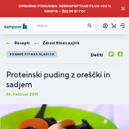
OMEJENA PONUDBA: SERRAPEPTASE PLUS +30 %
GRATIS – ŽELIM SI TO!
Prijava
Košaric
Me
Recepti
Zdravi fitnes zajtrk
Deliti
ZDRAVE FITNES SLADICE
Proteinski puding z oreščki in
sadjem
26. Februar 2015