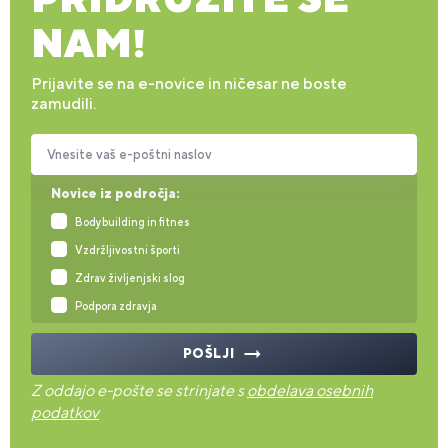
NAM!
Prijavite se na e-novice in ničesar ne boste
zamudili.
Vnesite vaš e-poštni naslov
Novice iz področja:
Bodybuilding in fitnes
Vzdržljivostni športi
Zdrav življenjski slog
Podpora zdravja
POŠLJI
Z oddajo e-pošte se strinjate s
obdelava osebnih
podatkov