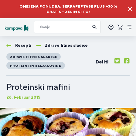
OMEJENA PONUDBA: SERRAPEPTASE PLUS +30 %
GRATIS – ŽELIM SI TO!
Prijava
Košaric
Me
Recepti
Zdrave fitnes sladice
ZDRAVE FITNES SLADICE
Deliti
PROTEINI IN BELJAKOVINE
Proteinski mafini
26. Februar 2015