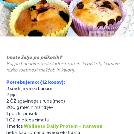
Imate željo po piškotih?
Kaj pa bananino-čokoladni-proteinski piškoti, ki imajo
nizko vsebnost maščob in kalorij.
Potrebujemo: (12 kosov):
3 srednje veliki banani
2 jajci
2 ČŽ agavinega sirupa (med)
200 g mletih mandljev
1 pecilni prašek
1 ČŽ mletega cimeta
1 merica
Wellness Daily Protein – naraven
nekaj kapljic mandljevega ekstrakta