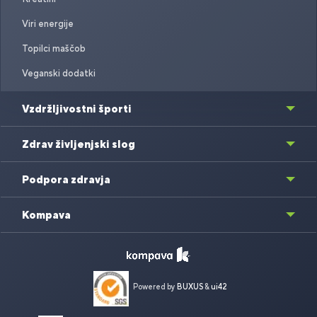
Viri energije
Topilci maščob
Veganski dodatki
Vzdržljivostni športi
Zdrav življenjski slog
Podpora zdravja
Kompava
Powered by
BUXUS
&
ui42