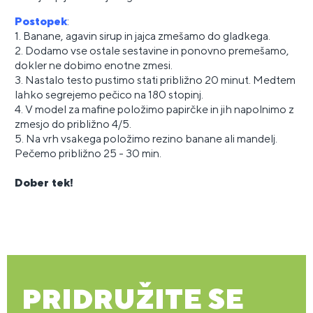
Postopek
:
1. Banane, agavin sirup in jajca zmešamo do gladkega.
2. Dodamo vse ostale sestavine in ponovno premešamo,
dokler ne dobimo enotne zmesi.
3. Nastalo testo pustimo stati približno 20 minut. Medtem
lahko segrejemo pečico na 180 stopinj.
4. V model za mafine položimo papirčke in jih napolnimo z
zmesjo do približno 4/5.
5. Na vrh vsakega položimo rezino banane ali mandelj.
Pečemo približno 25 - 30 min.
Dober tek!
PRIDRUŽITE SE