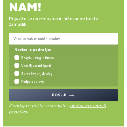
NAM!
Prijavite se na e-novice in ničesar ne boste
zamudili.
Vnesite vaš e-poštni naslov
Novice iz področja:
Bodybuilding in fitnes
Vzdržljivostni športi
Zdrav življenjski slog
Podpora zdravja
POŠLJI
Z oddajo e-pošte se strinjate s
obdelava osebnih
podatkov