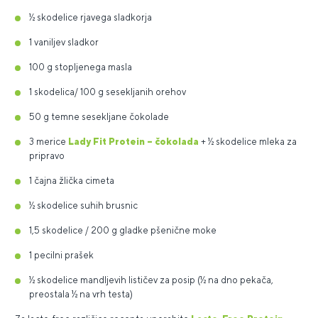
½ skodelice rjavega sladkorja
1 vaniljev sladkor
100 g stopljenega masla
1 skodelica/ 100 g sesekljanih orehov
50 g temne sesekljane čokolade
3 merice
Lady Fit Protein – čokolada
+ ½ skodelice mleka za
pripravo
1 čajna žlička cimeta
½ skodelice suhih brusnic
1,5 skodelice / 200 g gladke pšenične moke
1 pecilni prašek
½ skodelice mandljevih lističev za posip (½ na dno pekača,
preostala ½ na vrh testa)