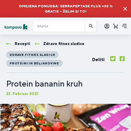
OMEJENA PONUDBA: SERRAPEPTASE PLUS +30 %
GRATIS – ŽELIM SI TO!
Prijava
Košaric
Me
Recepti
Zdrave fitnes sladice
ZDRAVE FITNES SLADICE
Deliti
PROTEINI IN BELJAKOVINE
Protein bananin kruh
23. Februar 2021