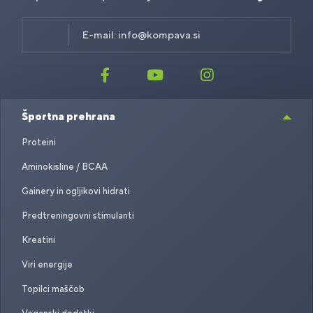
E-mail:
info@kompava.si
Športna prehrana
Proteini
Aminokisline / BCAA
Gainery in ogljikovi hidrati
Predtreningovni stimulanti
Kreatini
Viri energije
Topilci maščob