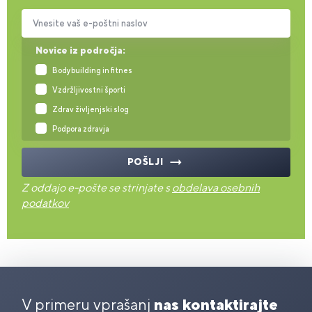
Vnesite vaš e-poštni naslov
Novice iz področja:
Bodybuilding in fitnes
Vzdržljivostni športi
Zdrav življenjski slog
Podpora zdravja
POŠLJI
Z oddajo e-pošte se strinjate s
obdelava osebnih
podatkov
V primeru vprašanj
nas kontaktirajte