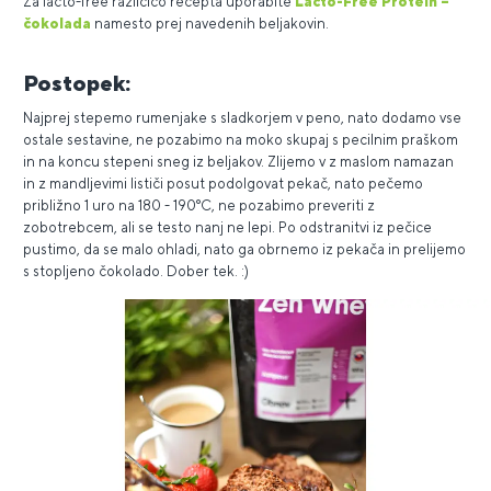
Za lacto-free različico recepta uporabite
Lacto-Free Protein –
čokolada
namesto prej navedenih beljakovin.
Postopek:
Najprej stepemo rumenjake s sladkorjem v peno, nato dodamo vse
ostale sestavine, ne pozabimo na moko skupaj s pecilnim praškom
in na koncu stepeni sneg iz beljakov. Zlijemo v z maslom namazan
in z mandljevimi lističi posut podolgovat pekač, nato pečemo
približno 1 uro na 180 - 190°C, ne pozabimo preveriti z
zobotrebcem, ali se testo nanj ne lepi. Po odstranitvi iz pečice
pustimo, da se malo ohladi, nato ga obrnemo iz pekača in prelijemo
s stopljeno čokolado. Dober tek. :)