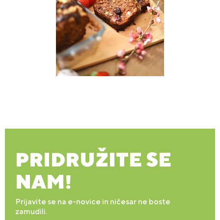
PRIDRUŽITE SE
NAM!
Prijavite se na e-novice in ničesar ne boste
zamudili.