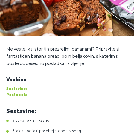
Ne veste, kaj storiti s prezrelimi bananami? Pripravite si
fantastičen banana bread, poln beljakovin, s katerim si
boste dobesedno posladkali življenje.
Vsebina
Sestavine:
Postopek:
Sestavine:
3 banane - zmiksane
3 jajca - beljaki posebej stepeni v sneg