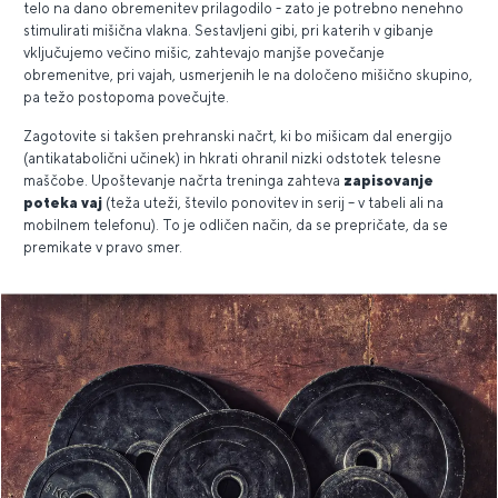
telo na dano obremenitev prilagodilo - zato je potrebno nenehno
stimulirati mišična vlakna. Sestavljeni gibi, pri katerih v gibanje
vključujemo večino mišic, zahtevajo manjše povečanje
obremenitve, pri vajah, usmerjenih le na določeno mišično skupino,
pa težo postopoma povečujte.
Zagotovite si takšen prehranski načrt, ki bo mišicam dal energijo
(antikatabolični učinek) in hkrati ohranil nizki odstotek telesne
maščobe. Upoštevanje načrta treninga zahteva
zapisovanje
poteka vaj
(teža uteži, število ponovitev in serij – v tabeli ali na
mobilnem telefonu). To je odličen način, da se prepričate, da se
premikate v pravo smer.