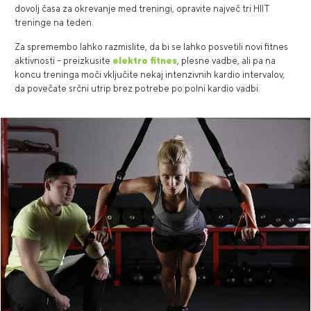
dovolj časa za okrevanje med treningi, opravite največ tri HIIT
treninge na teden.
Za spremembo lahko razmislite, da bi se lahko posvetili novi fitnes
aktivnosti – preizkusite
elektro fitnes
, plesne vadbe, ali pa na
koncu treninga moči vključite nekaj intenzivnih kardio intervalov,
da povečate srčni utrip brez potrebe po polni kardio vadbi.