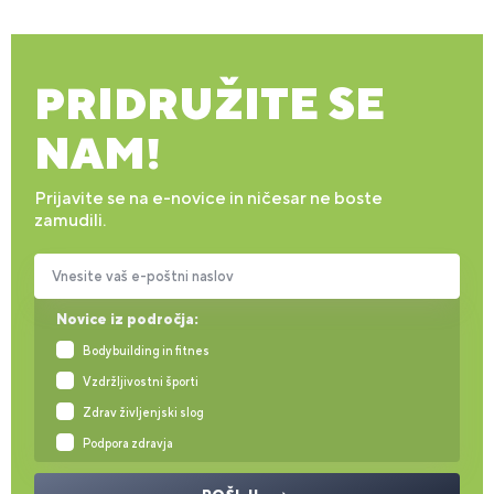
PRIDRUŽITE SE
NAM!
Prijavite se na e-novice in ničesar ne boste
zamudili.
Vnesite vaš e-poštni naslov
Novice iz področja:
Bodybuilding in fitnes
Vzdržljivostni športi
Zdrav življenjski slog
Podpora zdravja