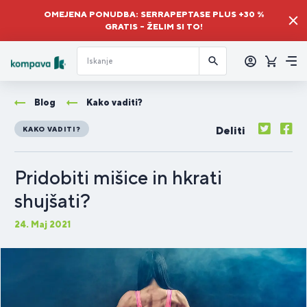
OMEJENA PONUDBA: SERRAPEPTASE PLUS +30 %
GRATIS – ŽELIM SI TO!
Prijava
Košaric
Me
Blog
Kako vaditi?
Deliti
KAKO VADITI?
Pridobiti mišice in hkrati
shujšati?
24. Maj 2021