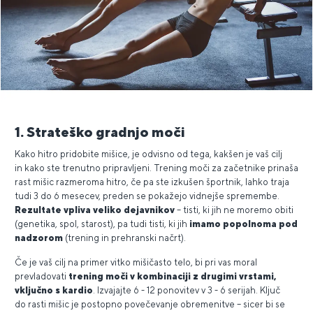
1. Strateško gradnjo moči
Kako hitro pridobite mišice, je odvisno od tega, kakšen je vaš cilj
in kako ste trenutno pripravljeni. Trening moči za začetnike prinaša
rast mišic razmeroma hitro, če pa ste izkušen športnik, lahko traja
tudi 3 do 6 mesecev, preden se pokažejo vidnejše spremembe.
Rezultate vpliva veliko dejavnikov
– tisti, ki jih ne moremo obiti
(genetika, spol, starost), pa tudi tisti, ki jih
imamo popolnoma pod
nadzorom
(trening in prehranski načrt).
Če je vaš cilj na primer vitko mišičasto telo, bi pri vas moral
prevladovati
trening moči v kombinaciji z drugimi vrstami,
vključno s kardio
. Izvajajte 6 - 12 ponovitev v 3 - 6 serijah. Ključ
do rasti mišic je postopno povečevanje obremenitve – sicer bi se