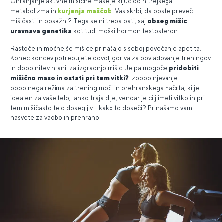
Ohranjanje aktivne mišične mase je ključ do hitrejšega
metabolizma in
kurjenja maščob
. Vas skrbi, da boste preveč
mišičasti in obsežni? Tega se ni treba bati, saj
obseg mišic
uravnava genetika
kot tudi moški hormon testosteron.
Rastoče in močnejše mišice prinašajo s seboj povečanje apetita.
Konec koncev potrebujete dovolj goriva za obvladovanje treningov
in dopolnitev hranil za izgradnjo mišic. Je pa mogoče
pridobiti
mišično maso in ostati pri tem vitki?
Izpopolnjevanje
popolnega režima za trening moči in prehranskega načrta, ki je
idealen za vaše telo, lahko traja dlje, vendar je cilj imeti vitko in pri
tem mišičasto telo dosegljiv – kako to doseči? Prinašamo vam
nasvete za vadbo in prehrano.