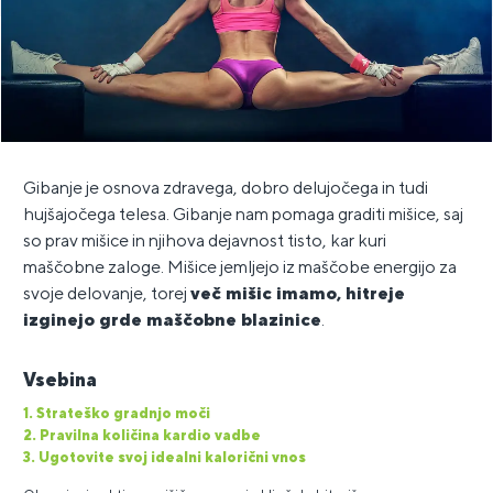
Gibanje je osnova zdravega, dobro delujočega in tudi
hujšajočega telesa. Gibanje nam pomaga graditi mišice, saj
so prav mišice in njihova dejavnost tisto, kar kuri
maščobne zaloge. Mišice jemljejo iz maščobe energijo za
svoje delovanje, torej
več mišic imamo, hitreje
izginejo grde maščobne blazinice
.
Vsebina
1. Strateško gradnjo moči
2. Pravilna količina kardio vadbe
3. Ugotovite svoj idealni kalorični vnos