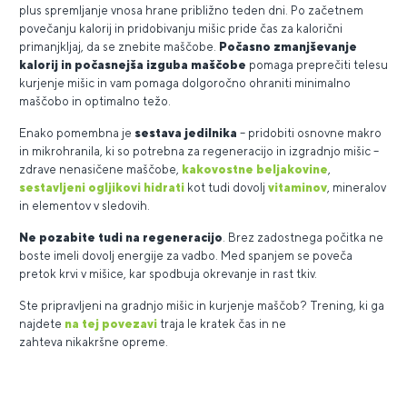
plus spremljanje vnosa hrane približno teden dni. Po začetnem
povečanju kalorij in pridobivanju mišic pride čas za kalorični
primanjkljaj, da se znebite maščobe.
Počasno zmanjševanje
kalorij in počasnejša izguba maščobe
pomaga preprečiti telesu
kurjenje mišic in vam pomaga dolgoročno ohraniti minimalno
maščobo in optimalno težo.
Enako pomembna je
sestava jedilnika
– pridobiti osnovne makro
in mikrohranila, ki so potrebna za regeneracijo in izgradnjo mišic –
zdrave nenasičene maščobe,
kakovostne beljakovine
,
sestavljeni ogljikovi hidrati
kot tudi dovolj
vitaminov
, mineralov
in elementov v sledovih.
Ne pozabite tudi na regeneracijo
. Brez zadostnega počitka ne
boste imeli dovolj energije za vadbo. Med spanjem se poveča
pretok krvi v mišice, kar spodbuja okrevanje in rast tkiv.
Ste pripravljeni na gradnjo mišic in kurjenje maščob? Trening, ki ga
najdete
na tej povezavi
traja le kratek čas in ne
zahteva nikakršne opreme.