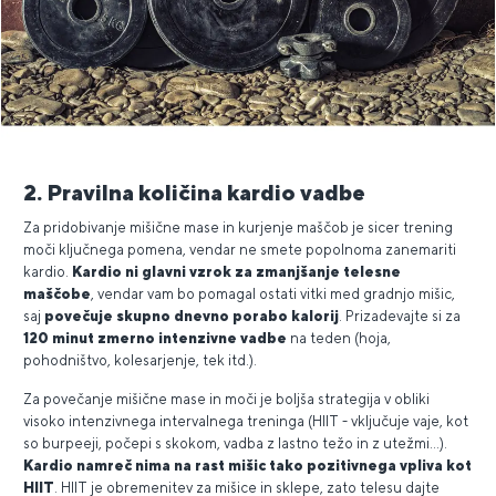
2. Pravilna količina kardio vadbe
Za pridobivanje mišične mase in kurjenje maščob je sicer trening
moči ključnega pomena, vendar ne smete popolnoma zanemariti
kardio.
Kardio ni glavni vzrok za zmanjšanje telesne
maščobe
, vendar vam bo pomagal ostati vitki med gradnjo mišic,
saj
povečuje skupno dnevno porabo kalorij
. Prizadevajte si za
120 minut zmerno intenzivne vadbe
na teden (hoja,
pohodništvo, kolesarjenje, tek itd.).
Za povečanje mišične mase in moči je boljša strategija v obliki
visoko intenzivnega intervalnega treninga (HIIT - vključuje vaje, kot
so burpeeji, počepi s skokom, vadba z lastno težo in z utežmi...).
Kardio namreč nima na rast mišic tako pozitivnega vpliva kot
HIIT
. HIIT je obremenitev za mišice in sklepe, zato telesu dajte