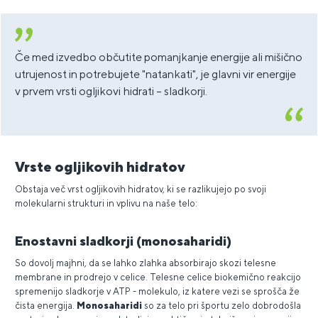
Če med izvedbo občutite pomanjkanje energije ali mišično
utrujenost in potrebujete "natankati", je glavni vir energije
v prvem vrsti ogljikovi hidrati – sladkorji.
Vrste ogljikovih hidratov
Obstaja več vrst ogljikovih hidratov, ki se razlikujejo po svoji
molekularni strukturi in vplivu na naše telo:
Enostavni sladkorji (monosaharidi)
So dovolj majhni, da se lahko zlahka absorbirajo skozi telesne
membrane in prodrejo v celice. Telesne celice biokemično reakcijo
spremenijo sladkorje v ATP - molekulo, iz katere vezi se sprošča že
čista energija.
Monosaharidi
so za telo pri športu zelo dobrodošla