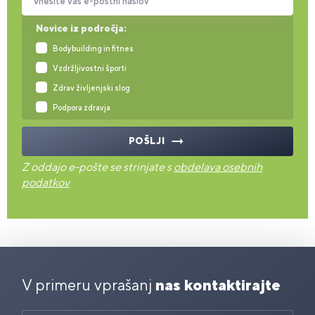
Vnesite vaš e-poštni naslov
Novice iz področja:
Bodybuilding in fitnes
Vzdržljivostni športi
Zdrav življenjski slog
Podpora zdravja
POŠLJI
Z oddajo e-pošte se strinjate s
obdelava osebnih
podatkov
V primeru vprašanj
nas kontaktirajte