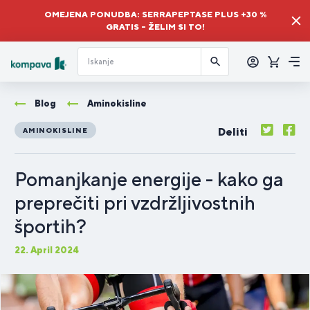
OMEJENA PONUDBA: SERRAPEPTASE PLUS +30 %
GRATIS – ŽELIM SI TO!
Prijava
Košaric
Me
Blog
Aminokisline
Deliti
AMINOKISLINE
Pomanjkanje energije - kako ga
preprečiti pri vzdržljivostnih
športih?
22. April 2024