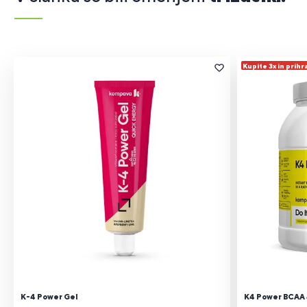
Kupite 3x in prihr
K-4 Power Gel
K4 Power BCAA 4