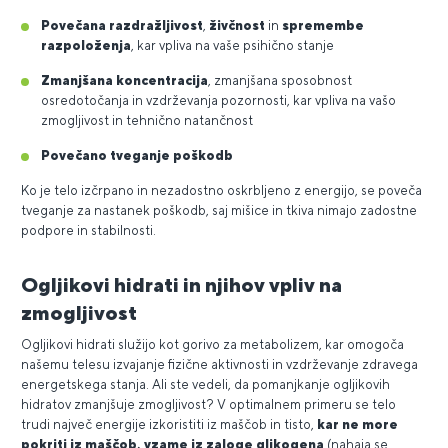
Povečana razdražljivost
,
živčnost
in
spremembe
razpoloženja
, kar vpliva na vaše psihično stanje
Zmanjšana koncentracija
, zmanjšana sposobnost
osredotočanja in vzdrževanja pozornosti, kar vpliva na vašo
zmogljivost in tehnično natančnost
Povečano tveganje poškodb
Ko je telo izčrpano in nezadostno oskrbljeno z energijo, se poveča
tveganje za nastanek poškodb, saj mišice in tkiva nimajo zadostne
podpore in stabilnosti.
Ogljikovi hidrati in njihov vpliv na
zmogljivost
Ogljikovi hidrati služijo kot gorivo za metabolizem, kar omogoča
našemu telesu izvajanje fizične aktivnosti in vzdrževanje zdravega
energetskega stanja. Ali ste vedeli, da pomanjkanje ogljikovih
hidratov zmanjšuje zmogljivost? V optimalnem primeru se telo
trudi največ energije izkoristiti iz maščob in tisto,
kar ne more
pokriti iz maščob, vzame iz zaloge glikogena
(nahaja se