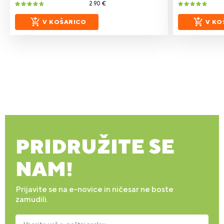
2.90 €
V KOŠARICO
V KO
PRIDRUŽITE SE
NAM!
Prijavite se na e-novice in ničesar ne boste
zamudili.