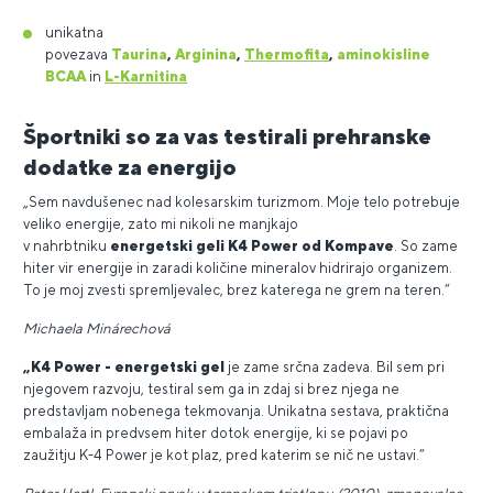
unikatna
povezava
Taurina
,
Arginina
,
Thermofita
,
aminokisline
BCAA
in
L-Karnitina
Športniki so za vas testirali prehranske
dodatke za energijo
„Sem navdušenec nad kolesarskim turizmom. Moje telo potrebuje
veliko energije, zato mi nikoli ne manjkajo
v nahrbtniku
energetski geli K4 Power od Kompave
. So zame
hiter vir energije in zaradi količine mineralov hidrirajo organizem.
To je moj zvesti spremljevalec, brez katerega ne grem na teren.“
Michaela Minárechová
„K4 Power - energetski gel
je zame srčna zadeva. Bil sem pri
njegovem razvoju, testiral sem ga in zdaj si brez njega ne
predstavljam nobenega tekmovanja. Unikatna sestava, praktična
embalaža in predvsem hiter dotok energije, ki se pojavi po
zaužitju K-4 Power je kot plaz, pred katerim se nič ne ustavi.“