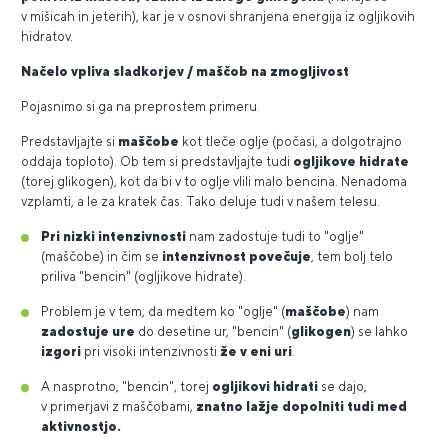
v mišicah in jeterih), kar je v osnovi shranjena energija iz ogljikovih
hidratov.
Načelo vpliva sladkorjev / maščob na zmogljivost
Pojasnimo si ga na preprostem primeru.
Predstavljajte si
maščobe
kot tleče oglje (počasi, a dolgotrajno
oddaja toploto). Ob tem si predstavljajte tudi
ogljikove hidrate
(torej glikogen), kot da bi v to oglje vlili malo bencina. Nenadoma
vzplamti, a le za kratek čas. Tako deluje tudi v našem telesu.
Pri nizki intenzivnosti
nam zadostuje tudi to "oglje"
(maščobe) in čim se
intenzivnost povečuje
, tem bolj telo
priliva "bencin" (ogljikove hidrate).
Problem je v tem, da medtem ko "oglje" (
maščobe
) nam
zadostuje ure
do desetine ur, "bencin" (
glikogen
) se lahko
izgori
pri visoki intenzivnosti
že v eni uri
.
A nasprotno, "bencin", torej
ogljikovi hidrati
se dajo,
v primerjavi z maščobami,
znatno lažje dopolniti tudi med
aktivnostjo.