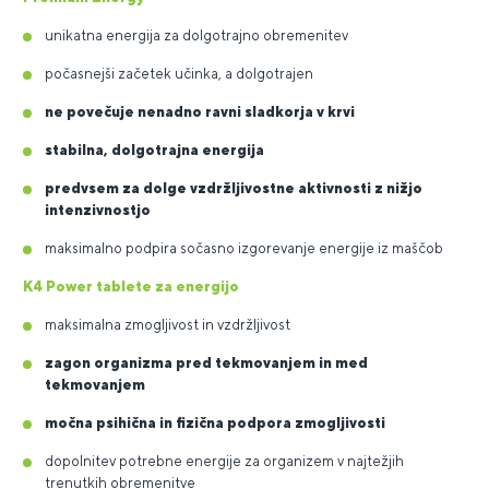
unikatna energija za dolgotrajno obremenitev
počasnejši začetek učinka, a dolgotrajen
ne povečuje nenadno ravni sladkorja v krvi
stabilna, dolgotrajna energija
predvsem za dolge vzdržljivostne aktivnosti z nižjo
intenzivnostjo
maksimalno podpira sočasno izgorevanje energije iz maščob
K4 Power tablete za energijo
maksimalna zmogljivost in vzdržljivost
zagon organizma pred tekmovanjem in med
tekmovanjem
močna psihična in fizična podpora zmogljivosti
dopolnitev potrebne energije za organizem v najtežjih
trenutkih obremenitve