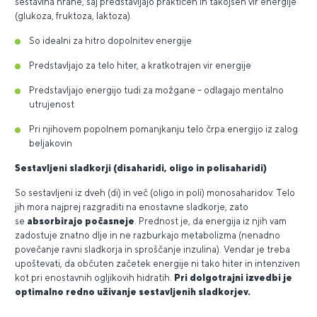
sestavina hrane, saj predstavljajo praktičen in takojšen vir energije
(glukoza, fruktoza, laktoza).
So idealni za hitro dopolnitev energije
Predstavljajo za telo hiter, a kratkotrajen vir energije
Predstavljajo energijo tudi za možgane – odlagajo mentalno
utrujenost
Pri njihovem popolnem pomanjkanju telo črpa energijo iz zalog
beljakovin
Sestavljeni sladkorji (disaharidi, oligo in polisaharidi)
So sestavljeni iz dveh (di) in več (oligo in poli) monosaharidov. Telo
jih mora najprej razgraditi na enostavne sladkorje, zato
se
absorbirajo počasneje
. Prednost je, da energija iz njih vam
zadostuje znatno dlje in ne razburkajo metabolizma (nenadno
povečanje ravni sladkorja in sproščanje inzulina). Vendar je treba
upoštevati, da občuten začetek energije ni tako hiter in intenziven
kot pri enostavnih ogljikovih hidratih.
Pri dolgotrajni izvedbi je
optimalno redno uživanje sestavljenih sladkorjev.