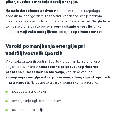
gibanje vedno potrebuje dovolj energije.
Na začetku telesne aktivnosti
ni težav, saj telo razpolaga z
zadostnimi energetskimi rezervami. Vendar pa se s pretekom
minut in ur ta dejavnik lahko postane kritična omejitev. Ne glede na
to, koliko treninga ste opravili,
pomanjkanje energije
lahko
močno
omeji vašo zmogljivost
, celo jo
popolnoma ustavi
.
Vzroki pomanjkanja energije pri
vzdržljivostnih športih
V kontekstu vzdržljivostnih športov je pomanjkanje energije
pogosto povezano z
nezadostno pripravo, neprimerno
prehrano
ali
nezadostno hidracijo
, kar lahko vodi do
zmanjšanja zmogljivosti
in
povečanega tveganja utrujenosti
in
izčrpanosti
. Najpogostejši vzroki pomanjkanja energije:
nezadosten vnos kalorij
pomanjkanje ogljikovih hidratov
nezadostna hidracija