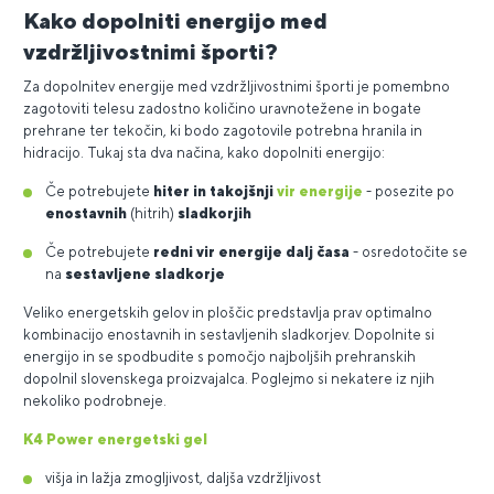
Kako dopolniti energijo med
vzdržljivostnimi športi?
Za dopolnitev energije med vzdržljivostnimi športi je pomembno
zagotoviti telesu zadostno količino uravnotežene in bogate
prehrane ter tekočin, ki bodo zagotovile potrebna hranila in
hidracijo. Tukaj sta dva načina, kako dopolniti energijo:
Če potrebujete
hiter in takojšnji
vir energije
- posezite po
enostavnih
(hitrih)
sladkorjih
Če potrebujete
redni vir energije dalj časa
- osredotočite se
na
sestavljene sladkorje
Veliko energetskih gelov in ploščic predstavlja prav optimalno
kombinacijo enostavnih in sestavljenih sladkorjev. Dopolnite si
energijo in se spodbudite s pomočjo najboljših prehranskih
dopolnil slovenskega proizvajalca. Poglejmo si nekatere iz njih
nekoliko podrobneje.
K4 Power energetski gel
višja in lažja zmogljivost, daljša vzdržljivost