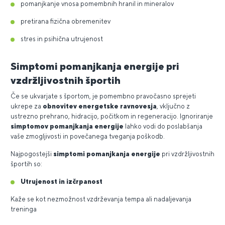
pomanjkanje vnosa pomembnih hranil in mineralov
pretirana fizična obremenitev
stres in psihična utrujenost
Simptomi pomanjkanja energije pri
vzdržljivostnih športih
Če se ukvarjate s športom, je pomembno pravočasno sprejeti
ukrepe za
obnovitev energetske ravnovesja
, vključno z
ustrezno prehrano, hidracijo, počitkom in regeneracijo. Ignoriranje
simptomov pomanjkanja energije
lahko vodi do poslabšanja
vaše zmogljivosti in povečanega tveganja poškodb.
Najpogostejši
simptomi
pomanjkanja energije
pri vzdržljivostnih
športih so:
Utrujenost in izčrpanost
Kaže se kot nezmožnost vzdrževanja tempa ali nadaljevanja
treninga