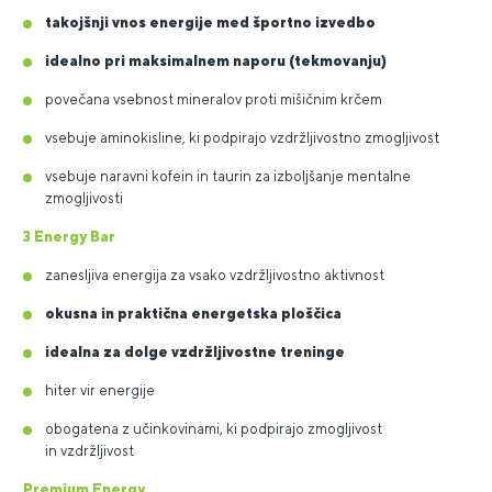
takojšnji vnos energije med športno izvedbo
idealno pri maksimalnem naporu (tekmovanju)
povečana vsebnost mineralov proti mišičnim krčem
vsebuje aminokisline, ki podpirajo vzdržljivostno zmogljivost
vsebuje naravni kofein in taurin za izboljšanje mentalne
zmogljivosti
3 Energy Bar
zanesljiva energija za vsako vzdržljivostno aktivnost
okusna in praktična energetska ploščica
idealna za dolge vzdržljivostne treninge
hiter vir energije
obogatena z učinkovinami, ki podpirajo zmogljivost
in vzdržljivost
Premium Energy