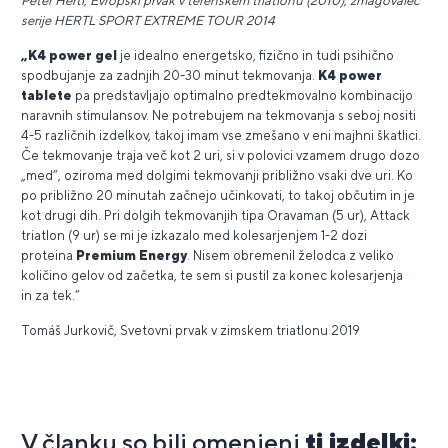
Peter Hertl, Evropski prvak v terenskem triatlonu (2010), zmagovalec
serije HERTL SPORT EXTREME TOUR 2014
„K4 power gel
je idealno energetsko, fizično in tudi psihično
spodbujanje za zadnjih 20-30 minut tekmovanja.
K4 power
tablete
pa predstavljajo optimalno predtekmovalno kombinacijo
naravnih stimulansov. Ne potrebujem na tekmovanja s seboj nositi
4-5 različnih izdelkov, takoj imam vse zmešano v eni majhni škatlici.
Če tekmovanje traja več kot 2 uri, si v polovici vzamem drugo dozo
„med“, oziroma med dolgimi tekmovanji približno vsaki dve uri. Ko
po približno 20 minutah začnejo učinkovati, to takoj občutim in je
kot drugi dih. Pri dolgih tekmovanjih tipa Oravaman (5 ur), Attack
triatlon (9 ur) se mi je izkazalo med kolesarjenjem 1-2 dozi
proteina
Premium Energy
. Nisem obremenil želodca z veliko
količino gelov od začetka, te sem si pustil za konec kolesarjenja
in za tek.“
Tomáš Jurkovič, Svetovni prvak v zimskem triatlonu 2019
V članku so bili omenjeni
ti izdelki: