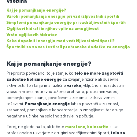
Vsebina
Kaj je pomanjkanje energije?
Vzroki pomanjkanja energije pri vzdržljivostnih športih
Simptomi pomanjkanja energije pri vzdržljivostnih športih
Ogljikovi hidrati in njihov vpliv na zmogljivost
Vrste ogljikovih hidratov
Kako dopolniti energijo med vzdržljivostnimi športi?
Športniki so za vas testirali prehranske dodatke za energijo
Kaj je pomanjkanje energije?
Preprosto povedano, to je stanje, ko
telo ne more zagotoviti
zadostne količine energije
za izvajanje fizične ali duševne
aktivnosti. To stanje ima različne
vzroke
, vključno z nezadostnim
vnosom hrane, neuravnoteženo prehrano, pretiranim vadbo,
pomanjkanjem spanja, povečanim stresom ali zdravstvenimi
težavami.
Pomanjkanje energije
lahko povzroči utrujenost,
zaspanost, pomanjkanje koncentracije in zmogljivosti ter druge
negativne učinke na splošno zdravje in počutje.
Torej, ne glede na to, ali tečete
maratone
,
kolesarite
ali se
profesionalno ukvarjate z drugimi vzdržljivostnimi športi,
telo za