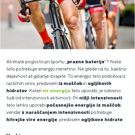
Ali imate pogosto pri športu „
prazne baterije
“? Naše
telo potrebuje energijo nenehno. Ne glede na to, kakšno
dejavnost ali gibanje izvajate. To energijo telo pridobiva iz
različnih virov, predvsem
iz
maščob
in
ogljikovih
hidratov
. Kateri
vir energije
telo uporabi, je odvisno
tudi od intenzivnosti aktivnosti. Pri
nižji intenzivnosti
telo lahko uporabi
počasnejšo energijo iz maščob
,
vendar
z naraščanjem intenzivnosti
potrebuje
hitrejše vire energije
, predvsem
ogljikove hidrate
.