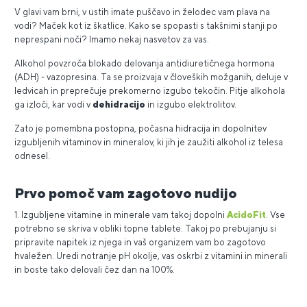
V glavi vam brni, v ustih imate puščavo in želodec vam plava na
vodi? Maček kot iz škatlice. Kako se spopasti s takšnimi stanji po
neprespani noči? Imamo nekaj nasvetov za vas.
Alkohol povzroča blokado delovanja antidiuretičnega hormona
(ADH) - vazopresina. Ta se proizvaja v človeških možganih, deluje v
ledvicah in preprečuje prekomerno izgubo tekočin. Pitje alkohola
ga izloči, kar vodi v
dehidracijo
in izgubo elektrolitov.
Zato je pomembna postopna, počasna hidracija in dopolnitev
izgubljenih vitaminov in mineralov, ki jih je zaužiti alkohol iz telesa
odnesel.
Prvo pomoč vam zagotovo nudijo
1. Izgubljene vitamine in minerale vam takoj dopolni
AcidoFit
. Vse
potrebno se skriva v obliki topne tablete. Takoj po prebujanju si
pripravite napitek iz njega in vaš organizem vam bo zagotovo
hvaležen. Uredi notranje pH okolje, vas oskrbi z vitamini in minerali
in boste tako delovali čez dan na 100%.