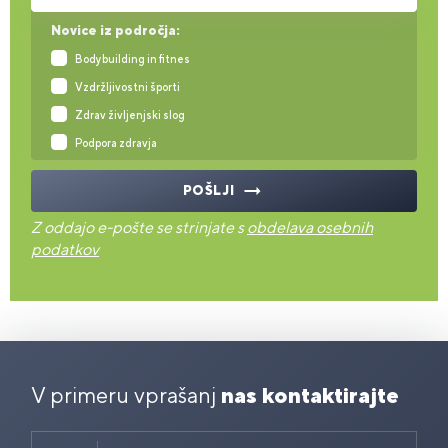
Novice iz področja:
Bodybuilding in fitnes
Vzdržljivostni športi
Zdrav življenjski slog
Podpora zdravja
POŠLJI
Z oddajo e-pošte se strinjate s
obdelava osebnih
podatkov
V primeru vprašanj
nas kontaktirajte