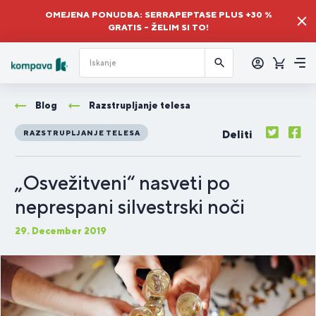
OMEJENA PONUDBA: SERRAPEPTASE PLUS +30 %
GRATIS – ŽELIM SI TO!
Prijava
Košaric
Me
Blog
Razstrupljanje telesa
Deliti
RAZSTRUPLJANJE TELESA
„Osvežitveni“ nasveti po
neprespani silvestrski noči
29. December 2019