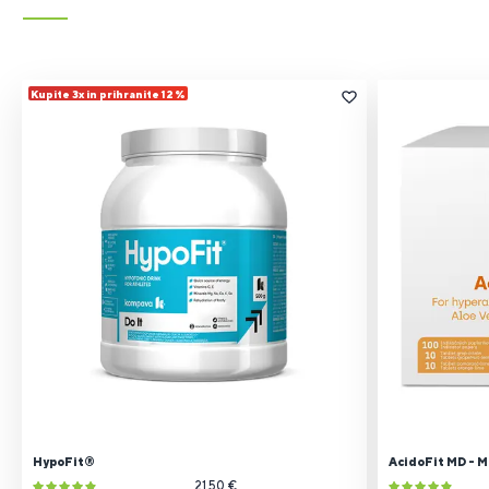
Kupite 3x in prihranite 12 %
HypoFit®
AcidoFit MD - MI
21.50 €