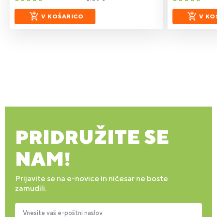
V KOŠARICO
V KO
PRIDRUŽITE SE
NAM!
Prijavite se na e-novice in ničesar ne boste
zamudili.
Vnesite vaš e-poštni naslov