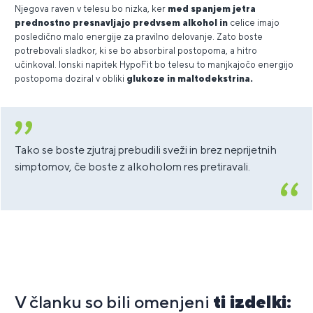
Njegova raven v telesu bo nizka, ker
med spanjem jetra
prednostno presnavljajo predvsem alkohol in
celice imajo
posledično malo energije za pravilno delovanje. Zato boste
potrebovali sladkor, ki se bo absorbiral postopoma, a hitro
učinkoval. Ionski napitek HypoFit bo telesu to manjkajočo energijo
postopoma doziral v obliki
glukoze in maltodekstrina.
Tako se boste zjutraj prebudili sveži in brez neprijetnih
simptomov, če boste z alkoholom res pretiravali.
V članku so bili omenjeni
ti izdelki: