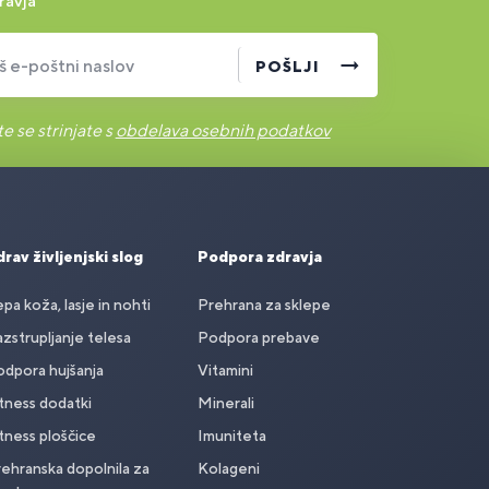
ravja
š e-poštni naslov
POŠLJI
e se strinjate s
obdelava osebnih podatkov
rav življenjski slog
Podpora zdravja
pa koža, lasje in nohti
Prehrana za sklepe
zstrupljanje telesa
Podpora prebave
dpora hujšanja
Vitamini
tness dodatki
Minerali
tness ploščice
Imuniteta
ehranska dopolnila za
Kolageni