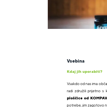
Vsebina
Kdaj jih uporabiti?
Vsakdo od nas ima občas 
radi združili prijetno
ploščice od KOMPA
potrebe, jim zagotovo n