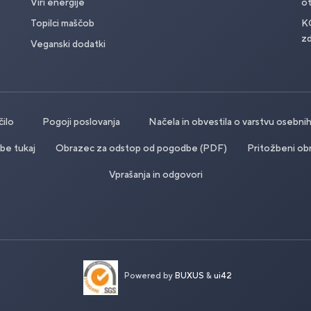
Viri energije
o
Topilci maščob
K
zd
Veganski dodatki
čilo
Pogoji poslovanja
Načela in obvestila o varstvu osebn
be tukaj
Obrazec za odstop od pogodbe (PDF)
Pritožbeni ob
Vprašanja in odgovori
Powered by
BUXUS
&
ui42