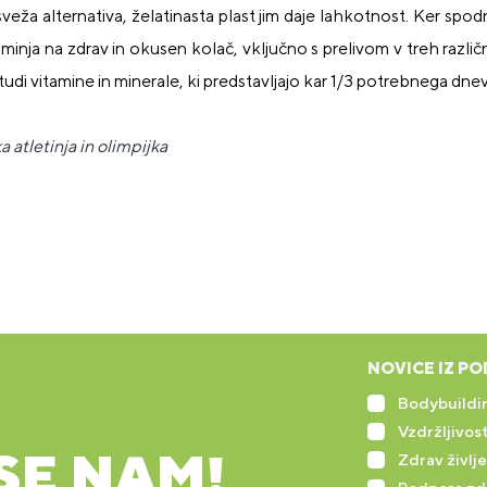
sveža alternativa, želatinasta plast jim daje lahkotnost. Ker spodn
inja na zdrav in okusen kolač, vključno s prelivom v treh različni
udi vitamine in minerale, ki predstavljajo kar 1/3 potrebnega dn
 atletinja in olimpijka
NOVICE IZ PO
Bodybuildin
Vzdržljivost
SE NAM!
Zdrav življe