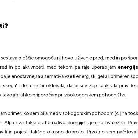
ti?
sestava ploščic omogoča njihovo uživanje pred, med in po šport
 pred in po aktivnosti, med tekom pa raje uporabljam
energij
a je enostavnejša alternativa vzeti energijski gel ali primeren špo
rskega" izleta ne bi oklevala, da bi si v žep spakirala prav te p
rav tako jih lahko priporočam pri visokogorskem pohodništvu.
jam primer, ko sem bila med visokogorskim pohodom (ciljna točk
ih Alpah za takšno alternativo energije izjemno hvaležna. Pr
iti in pojesti takšno okusno dobroto. Prvotno sem načrtovala,