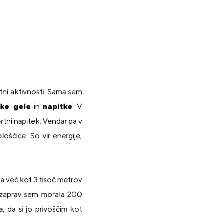
ni aktivnosti. Sama sem
ske gele
in
napitke
. V
rtni napitek. Vendar pa v
loščice. So vir energije,
a več kot 3 tisoč metrov
avzaprav sem morala 200
 da si jo privoščim kot