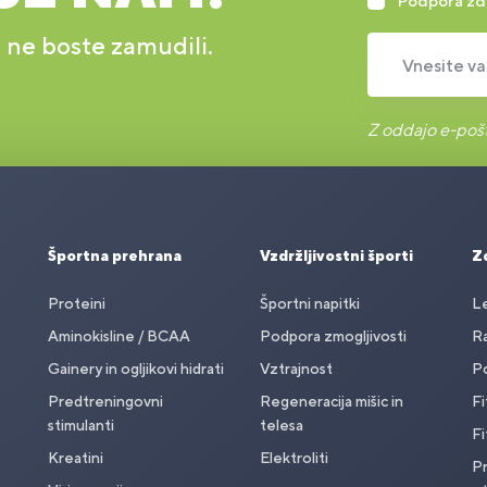
Podpora zd
r ne boste zamudili.
Vnesite va
Z oddajo e-pošt
Športna prehrana
Vzdržljivostni športi
Zd
Proteini
Športni napitki
Le
Aminokisline / BCAA
Podpora zmogljivosti
Ra
Gainery in ogljikovi hidrati
Vztrajnost
Po
Predtreningovni
Regeneracija mišic in
Fi
stimulanti
telesa
Fi
Kreatini
Elektroliti
Pr