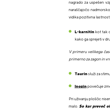
nagrado za uspešen vzpon
naraščajočo nadmorsko 
vidika pozitivna lastnos
L-karnitin
kot tak o
kako ga sprejeti v dru
V primeru velikega čas
primerno za zagon in vrn
Taurin
služi za stimu
Inozin
povečuje zmogl
Pri uživanju ploščic ni
malo.
So kar preveč ok