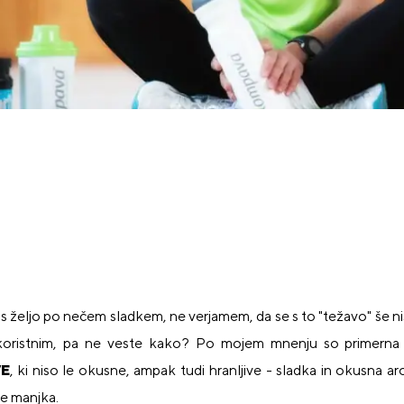
željo po nečem sladkem, ne verjamem, da se s to "težavo" še niste 
 s koristnim, pa ne veste kako? Po mojem mnenju so primerna
VE
, ki niso le okusne, ampak tudi hranljive - sladka in okusna a
e manjka.