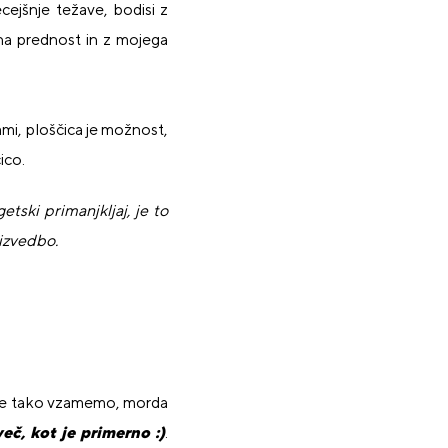
ecejšnje težave, bodisi z
na prednost in z mojega
mi, ploščica je možnost,
ico.
ski primanjkljaj, je to
 izvedbo.
, če tako vzamemo, morda
eč, kot je primerno :)
.