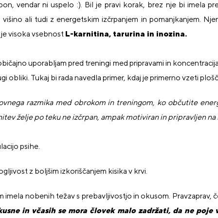
, vendar ni uspelo :). Bil je pravi korak, brez nje bi imela pr
višino ali tudi z energetskim izčrpanjem in pomanjkanjem. Nje
t je visoka vsebnost
L-karnitina,
tarurina
in inozina.
bičajno uporabljam pred treningi med pripravami in koncentracija
gi obliki. Tukaj bi rada navedla primer, kdaj je primerno vzeti plošč
ovnega razmika med obrokom in treningom, ko občutite energet
itev želje po teku ne izčrpan, ampak motiviran in pripravljen na
lacijo psihe.
jivost z boljšim izkoriščanjem kisika v krvi.
sem imela nobenih težav s prebavljivostjo in okusom. Pravzaprav
usne in včasih se mora človek malo zadržati, da ne poje v