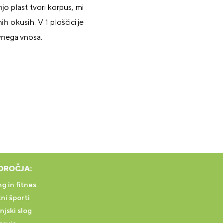
jo plast tvori korpus, mi
h okusih. V 1 ploščici je
evnega vnosa.
DROČJA:
g in fitnes
ni športi
njski slog