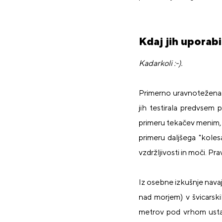
Kdaj jih uporabi
Kadarkoli :-).
Primerno uravnotežena 
jih testirala predvsem
primeru tekačev menim, d
primeru daljšega "kolesa
vzdržljivosti in moči. P
Iz osebne izkušnje nava
nad morjem) v švicarsk
metrov pod vrhom ustav