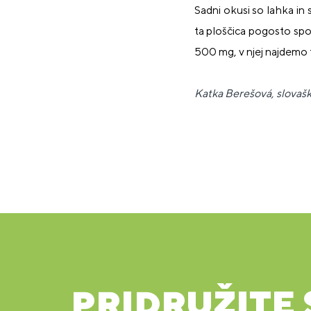
Sadni okusi so lahka in 
ta ploščica pogosto spom
500 mg, v njej najdemo t
Katka Berešová, slovaška
PRIDRUŽITE 