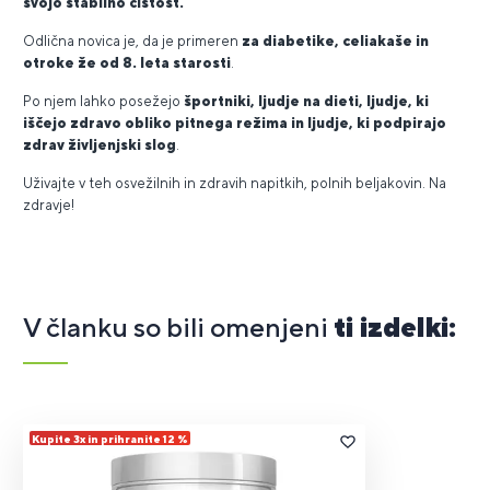
svojo stabilno čistost.
Odlična novica je, da je primeren
za diabetike, celiakaše in
otroke že od 8. leta starosti
.
Po njem lahko posežejo
športniki, ljudje na dieti, ljudje, ki
iščejo zdravo obliko pitnega režima in ljudje, ki podpirajo
zdrav življenjski slog
.
Uživajte v teh osvežilnih in zdravih napitkih, polnih beljakovin. Na
zdravje!
V članku so bili omenjeni
ti izdelki:
Kupite 3x in prihranite 12 %