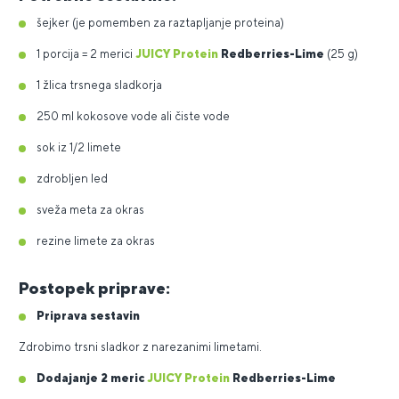
šejker (je pomemben za raztapljanje proteina)
1 porcija = 2 merici
JUICY Protein
Redberries-Lime
(25 g)
1 žlica trsnega sladkorja
250 ml kokosove vode ali čiste vode
sok iz 1/2 limete
zdrobljen led
sveža meta za okras
rezine limete za okras
Postopek priprave:
Priprava sestavin
Zdrobimo trsni sladkor z narezanimi limetami.
Dodajanje 2 meric
JUICY Protein
Redberries-Lime