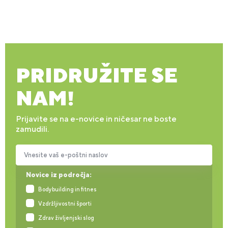
PRIDRUŽITE SE
NAM!
Prijavite se na e-novice in ničesar ne boste
zamudili.
Vnesite vaš e-poštni naslov
Novice iz področja:
Bodybuilding in fitnes
Vzdržljivostni športi
Zdrav življenjski slog