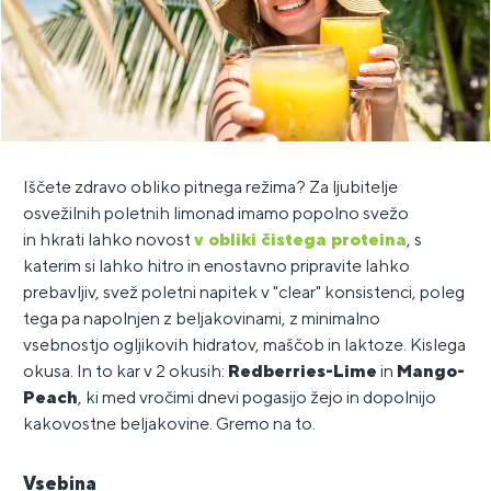
Iščete zdravo obliko pitnega režima? Za ljubitelje
osvežilnih poletnih limonad imamo popolno svežo
in hkrati lahko novost
v obliki čistega proteina
, s
katerim si lahko hitro in enostavno pripravite lahko
prebavljiv, svež poletni napitek v "clear" konsistenci, poleg
tega pa napolnjen z beljakovinami, z minimalno
vsebnostjo ogljikovih hidratov, maščob in laktoze. Kislega
okusa. In to kar v 2 okusih:
Redberries-Lime
in
Mango-
Peach
, ki med vročimi dnevi pogasijo žejo in dopolnijo
kakovostne beljakovine. Gremo na to.
Vsebina