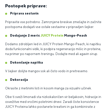
Postopek priprave:
Priprava sestavin
Pripravite vse potrebno. Zamrznjene breskve zmešajte in začnite
postopoma dodajati vse ostale sestavine v pripravljen šejker.
Dodajanje 2 meric
JUICY Protein
Mango-Peach
Dodamo zdrobljen led in JUICY Protein Mango-Peach, ki napitku
doda funkcionalni vidik, ki podpira regeneracijo mišic in proteine,
na primer po napornem treningu. Dodajte med ali agavin sirup.
Dokončanje napitka
V šejker dolijte mangov sok ali čisto vodo in pretresemo.
Dekoracija
Okrasite z metinimi listi in kosom manga za vizualni učinek.
Obe ti sveži limonadi sta nizkokaloričen vir beljakovin, hidracije in
osvežitve med vročimi poletnimi dnevi. Zaradi čiste konsistence
JUICY Proteina lahko postanete kreativni in ga kombinirate z