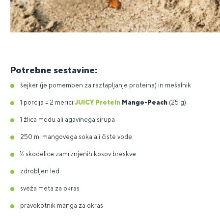
Potrebne sestavine:
šejker (je pomemben za raztapljanje proteina) in mešalnik
1 porcija = 2 merici
JUICY Protein
Mango-Peach
(25 g)
1 žlica medu ali agavinega sirupa
250 ml mangovega soka ali čiste vode
½ skodelice zamrznjenih kosov breskve
zdrobljen led
sveža meta za okras
pravokotnik manga za okras