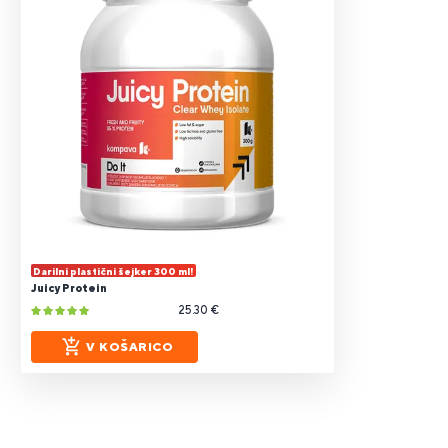
Darilni plastični šejker 300 ml!
Juicy Protein
25.30 €
V KOŠARICO