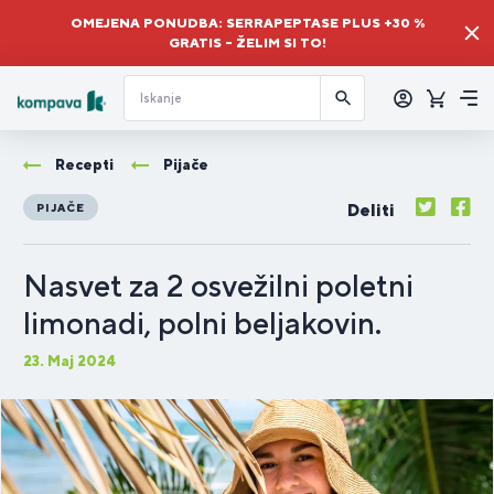
OMEJENA PONUDBA: SERRAPEPTASE PLUS +30 %
GRATIS – ŽELIM SI TO!
Prijava
Košaric
Me
Recepti
Pijače
Deliti
PIJAČE
Nasvet za 2 osvežilni poletni
limonadi, polni beljakovin.
23. Maj 2024