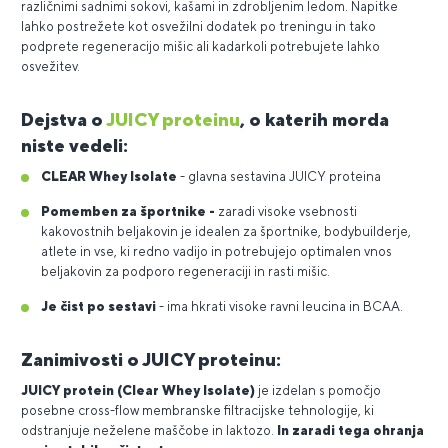
različnimi sadnimi sokovi, kašami in zdrobljenim ledom. Napitke
lahko postrežete kot osvežilni dodatek po treningu in tako
podprete regeneracijo mišic ali kadarkoli potrebujete lahko
osvežitev.
Dejstva o
JUICY proteinu
, o katerih morda
niste vedeli:
CLEAR Whey Isolate
- glavna sestavina JUICY proteina
Pomemben za športnike -
zaradi visoke vsebnosti
kakovostnih beljakovin je idealen za športnike, bodybuilderje,
atlete in vse, ki redno vadijo in potrebujejo optimalen vnos
beljakovin za podporo regeneraciji in rasti mišic.
Je čist po sestavi
- ima hkrati visoke ravni leucina in BCAA.
Zanimivosti o JUICY proteinu:
JUICY protein (Clear Whey Isolate)
je izdelan s pomočjo
posebne cross-flow membranske filtracijske tehnologije, ki
odstranjuje neželene maščobe in laktozo.
In zaradi tega ohranja