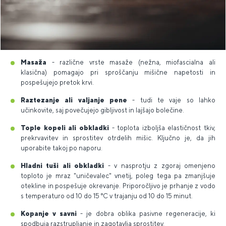
Masaža
- različne vrste masaže (nežna, miofascialna ali
klasična) pomagajo pri sproščanju mišične napetosti in
pospešujejo pretok krvi.
Raztezanje ali valjanje pene
- tudi te vaje so lahko
učinkovite, saj povečujejo gibljivost in lajšajo bolečine.
Tople kopeli ali obkladki
- toplota izboljša elastičnost tkiv,
prekrvavitev in sprostitev otrdelih mišic. Ključno je, da jih
uporabite takoj po naporu.
Hladni tuši ali obkladki
- v nasprotju z zgoraj omenjeno
toploto je mraz "uničevalec" vnetij, poleg tega pa zmanjšuje
otekline in pospešuje okrevanje. Priporočljivo je prhanje z vodo
s temperaturo od 10 do 15 °C v trajanju od 10 do 15 minut.
Kopanje v savni
- je dobra oblika pasivne regeneracije, ki
spodbuja razstrupljanje in zagotavlja sprostitev.