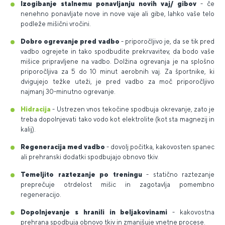
Izogibanje stalnemu ponavljanju novih vaj/ gibov
- če
nenehno ponavljate nove in nove vaje ali gibe, lahko vaše telo
podleže mišični vročini.
Dobro ogrevanje pred vadbo
- priporočljivo je, da se tik pred
vadbo ogrejete in tako spodbudite prekrvavitev, da bodo vaše
mišice pripravljene na vadbo. Dolžina ogrevanja je na splošno
priporočljiva za 5 do 10 minut aerobnih vaj. Za športnike, ki
dvigujejo težke uteži, je pred vadbo za moč priporočljivo
najmanj 30-minutno ogrevanje.
Hidracija
- Ustrezen vnos tekočine spodbuja okrevanje, zato je
treba dopolnjevati tako vodo kot elektrolite (kot sta magnezij in
kalij).
Regeneracija med vadbo
- dovolj počitka, kakovosten spanec
ali prehranski dodatki spodbujajo obnovo tkiv.
Temeljito raztezanje po treningu
- statično raztezanje
preprečuje otrdelost mišic in zagotavlja pomembno
regeneracijo.
Dopolnjevanje s hranili in beljakovinami
- kakovostna
prehrana spodbuja obnovo tkiv in zmanjšuje vnetne procese.