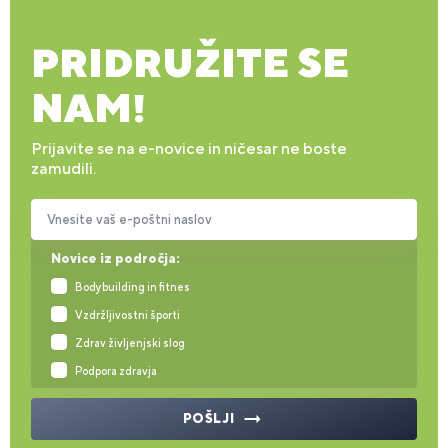
PRIDRUŽITE SE
NAM!
Prijavite se na e-novice in ničesar ne boste
zamudili.
Vnesite vaš e-poštni naslov
Novice iz področja:
Bodybuilding in fitnes
Vzdržljivostni športi
Zdrav življenjski slog
Podpora zdravja
POŠLJI