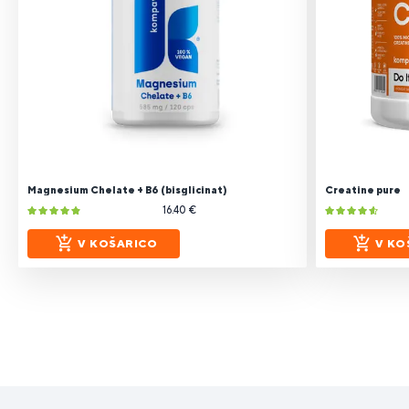
Magnesium Chelate + B6 (bisglicinat)
Creatine pure
16.40 €
V KOŠARICO
V KO