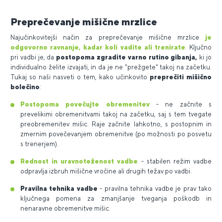
Preprečevanje mišične mrzlice
Najučinkovitejši način za preprečevanje mišične mrzlice
je
odgovorno ravnanje, kadar koli vadite ali trenirate
. Ključno
pri vadbi je, da
postopoma zgradite varno rutino gibanja,
ki jo
individualno želite izvajati, in da je ne "prežgete" takoj na začetku.
Tukaj so naši nasveti o tem, kako učinkovito
preprečiti mišično
bolečino
:
Postopoma povečujte obremenitev
- ne začnite s
prevelikimi obremenitvami takoj na začetku, saj s tem tvegate
preobremenitev mišic. Raje začnite lahkotno, s postopnim in
zmernim povečevanjem obremenitve (po možnosti po posvetu
s trenerjem).
Rednost in uravnoteženost vadbe
- stabilen režim vadbe
odpravlja izbruh mišične vročine ali drugih težav po vadbi.
Pravilna tehnika vadbe
- pravilna tehnika vadbe je prav tako
ključnega pomena za zmanjšanje tveganja poškodb in
nenaravne obremenitve mišic.