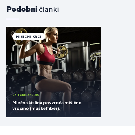
Podobni
članki
MIŠIČNI KRČI
26. Februar 2015
Mlečna kislina povzroča mišično
vročino (muskelfiber).