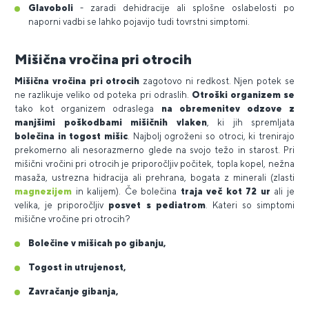
Glavoboli
- zaradi dehidracije ali splošne oslabelosti po
naporni vadbi se lahko pojavijo tudi tovrstni simptomi.
Mišična vročina pri otrocih
Mišična vročina pri otrocih
zagotovo ni redkost. Njen potek se
ne razlikuje veliko od poteka pri odraslih.
Otroški organizem se
tako kot organizem odraslega
na obremenitev odzove z
manjšimi poškodbami mišičnih vlaken
, ki jih spremljata
bolečina in togost mišic
. Najbolj ogroženi so otroci, ki trenirajo
prekomerno ali nesorazmerno glede na svojo težo in starost. Pri
mišični vročini pri otrocih je priporočljiv počitek, topla kopel, nežna
masaža, ustrezna hidracija ali prehrana, bogata z minerali (zlasti
magnezijem
in kalijem). Če bolečina
traja več kot 72 ur
ali je
velika, je priporočljiv
posvet s pediatrom
. Kateri so simptomi
mišične vročine pri otrocih?
Bolečine v mišicah po gibanju,
Togost in utrujenost,
Zavračanje gibanja,