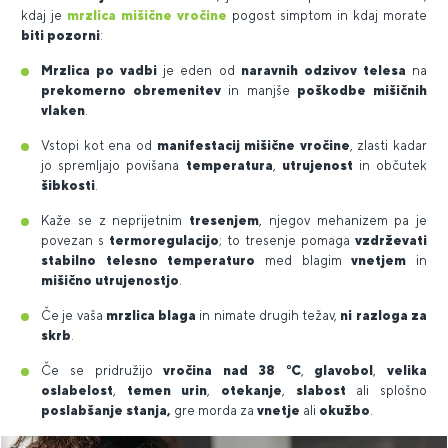
kdaj je
mrzlica mišične vročine
pogost simptom in kdaj morate
biti pozorni
:
Mrzlica po vadbi
je eden od
naravnih odzivov telesa
na
prekomerno obremenitev
in manjše
poškodbe mišičnih
vlaken
.
Vstopi kot ena od
manifestacij mišične vročine
, zlasti kadar
jo spremljajo povišana
temperatura
,
utrujenost
in občutek
šibkosti
.
Kaže se z neprijetnim
tresenjem
, njegov mehanizem pa je
povezan s
termoregulacijo
; to tresenje pomaga
vzdrževati
stabilno telesno temperaturo
med blagim
vnetjem
in
mišično utrujenostjo
.
Če je vaša
mrzlica blaga
in nimate drugih težav,
ni razloga za
skrb
.
Če se pridružijo
vročina nad 38 °C
,
glavobol
,
velika
oslabelost
,
temen urin
,
otekanje
,
slabost
ali splošno
poslabšanje stanja,
gre morda za
vnetje
ali
okužbo
.