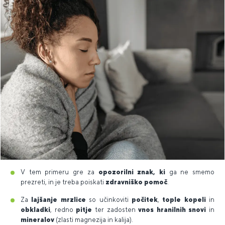
V tem primeru gre za
opozorilni znak, ki
ga ne smemo
prezreti, in je treba poiskati
zdravniško pomoč
.
Za
lajšanje mrzlice
so učinkoviti
počitek
,
tople kopeli
in
obkladki
, redno
pitje
ter zadosten
vnos hranilnih snovi
in
mineralov
(zlasti magnezija in kalija).