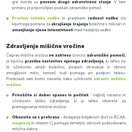
gre morda za
povsem drugo zdravstveno stanje
. V tem
primeru je priporočljivo poiskati zdravniško pomoč.
Pravilna tehnika vadbe
in predvsem
rednost vadbe
sta
ključnega pomena za
skrajšanje trajanja
bolečine v mišicah in
zmanjšanje njene intenzivnosti
med nadaljnjo vadbo.
Zdravljenje mišične vročine
Čeprav mišična vročina
ne zahteva
izrecno
zdravniške pomoči,
je ključna
pravilna nastavitev njenega zdravljenja,
ki lahko ne
le učinkovito ublaži bolečino, pospeši okrevanje in obnovi
zmogljivost mišic, temveč tudi pomaga pri podpori telesu.
Predstavili vam bomo nasvete, kako učinkovito
zdraviti mišično
vročino
:
Privoščite si dober spanec in počitek
- najbolj naravno in
učinkovito obliko zdravljenja, ki jo lahko izberete za
premagovanje mišične vročine.
Obnovite se s prehrano
- dodajanje beljakovin (kot so BCAA,
magnezij
in vitamin C) pomaga temeljito obnoviti poškodovana
mišična vlakna.