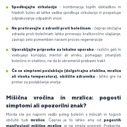
Spodbujajte cirkulacijo
- kombinacija toplih obkladkov in
hladnih tušev ali lahke vadbe spodbuja cirkulacijo in pospešuje
odplakovanje odpadnih snovi.
Ne pretiravajte z zdravili proti bolečinam
- čeprav običajna
zdravila proti bolečinam lahko prinesejo kratkoročno olajšanje,
zavirajo zelo pomemben naravni proces regeneracije.
Uporabljajte pripravke za lokalno uporabo
- različni geli, ki
vsebujejo konopljo, mentol ali arniko, pomagajo zmanjšati
bolečino in oteklino, ne da bi obremenili prebavni trakt.
Če se simptomi poslabšajo (dolgotrajna oteklina, mrzlica
ali visoka temperatura), obiščite zdravnika
- lahko gre na
primer za poslabšanje vnetja.
Mišična vročina in mrzlica: pogosti
simptomi ali opozorilni znak?
Morda ste po naporni vadbi poleg bolečin v mišicah in togosti
občutili tudi
mrzlico
. Čeprav je to lahko ena od
pogostih
manifestacij mišične mrzlice
, je ne smete prezreti. Preberite,