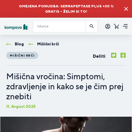
OMEJENA PONUDBA: SERRAPEPTASE PLUS +30 %
GRATIS – ŽELIM SI TO!
Prijava
Košaric
Me
Blog
Mišični krči
Deliti
MIŠIČNI KRČI
Mišična vročina: Simptomi,
zdravljenje in kako se je čim prej
znebiti
11. Avgust 2025