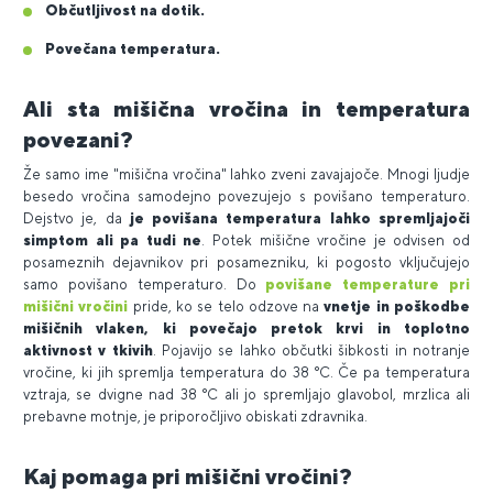
Občutljivost na dotik.
Povečana temperatura.
Ali sta mišična vročina in temperatura
povezani?
Že samo ime "mišična vročina" lahko zveni zavajajoče. Mnogi ljudje
besedo vročina samodejno povezujejo s povišano temperaturo.
Dejstvo je, da
je povišana temperatura lahko spremljajoči
simptom ali pa tudi ne
. Potek mišične vročine je odvisen od
posameznih dejavnikov pri posamezniku, ki pogosto vključujejo
samo povišano temperaturo. Do
povišane temperature pri
mišični vročini
pride, ko se telo odzove na
vnetje in poškodbe
mišičnih vlaken, ki povečajo pretok krvi in toplotno
aktivnost v tkivih
. Pojavijo se lahko občutki šibkosti in notranje
vročine, ki jih spremlja temperatura do 38 °C. Če pa temperatura
vztraja, se dvigne nad 38 °C ali jo spremljajo glavobol, mrzlica ali
prebavne motnje, je priporočljivo obiskati zdravnika.
Kaj pomaga pri mišični vročini?