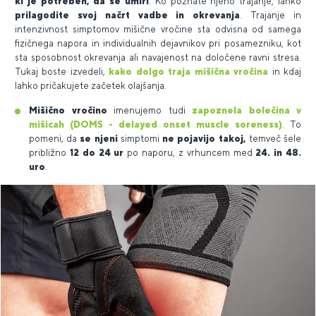
ki je potreben, da se umiri
. Ko poznate njeno trajanje, lahko
prilagodite svoj načrt vadbe in okrevanja
. Trajanje in
intenzivnost simptomov mišične vročine sta odvisna od samega
fizičnega napora in individualnih dejavnikov pri posamezniku, kot
sta sposobnost okrevanja ali navajenost na določene ravni stresa.
Tukaj boste izvedeli,
kako dolgo traja mišična vročina
in kdaj
lahko pričakujete začetek olajšanja.
Mišično vročino
imenujemo tudi
zapoznela bolečina v
mišicah (DOMS - delayed onset muscle soreness)
. To
pomeni, da
se njeni
simptomi
ne pojavijo takoj,
temveč šele
približno
12 do 24 ur
po naporu, z vrhuncem med
24. in 48.
uro
.