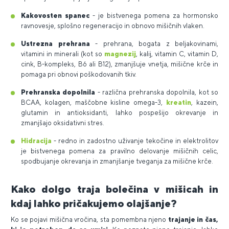
Kakovosten spanec
- je bistvenega pomena za hormonsko
ravnovesje, splošno regeneracijo in obnovo mišičnih vlaken.
Ustrezna prehrana
- prehrana, bogata z beljakovinami,
vitamini in minerali (kot so
magnezij
, kalij, vitamin C, vitamin D,
cink, B-kompleks, B6 ali B12), zmanjšuje vnetja, mišične krče in
pomaga pri obnovi poškodovanih tkiv.
Prehranska dopolnila
- različna prehranska dopolnila, kot so
BCAA, kolagen, maščobne kisline omega-3,
kreatin
, kazein,
glutamin in antioksidanti, lahko pospešijo okrevanje in
zmanjšajo oksidativni stres.
Hidracija
- redno in zadostno uživanje tekočine in elektrolitov
je bistvenega pomena za pravilno delovanje mišičnih celic,
spodbujanje okrevanja in zmanjšanje tveganja za mišične krče.
Kako dolgo traja bolečina v mišicah in
kdaj lahko pričakujemo olajšanje?
Ko se pojavi mišična vročina, sta pomembna njeno
trajanje in čas,