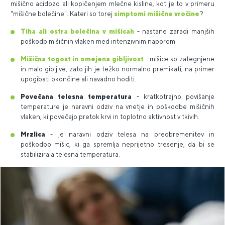
mišično acidozo ali kopičenjem mlečne kisline, kot je to v primeru
"mišične bolečine". Kateri so torej
simptomi mišične vročine
?
Tiha ali ostra bolečina v mišicah
- nastane zaradi manjših
poškodb mišičnih vlaken med intenzivnim naporom.
Mišična togost in omejena gibljivost
- mišice so zategnjene
in malo gibljive, zato jih je težko normalno premikati, na primer
upogibati okončine ali navadno hoditi.
Povečana telesna temperatura
- kratkotrajno povišanje
temperature je naravni odziv na vnetje in poškodbe mišičnih
vlaken, ki povečajo pretok krvi in toplotno aktivnost v tkivih.
Mrzlica
- je naravni odziv telesa na preobremenitev in
poškodbo mišic, ki ga spremlja neprijetno tresenje, da bi se
stabilizirala telesna temperatura.