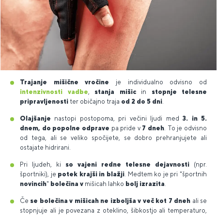
Trajanje mišične vročine
je individualno odvisno od
intenzivnosti vadbe
,
stanja mišic
in
stopnje telesne
pripravljenosti
ter običajno traja
od 2 do 5 dni
.
Olajšanje
nastopi postopoma, pri večini ljudi med
3. in 5.
dnem, do popolne odprave
pa pride v
7 dneh
. To je odvisno
od tega, ali se veliko spočijete, se dobro prehranjujete ali
ostajate hidrirani.
Pri ljudeh, ki
so vajeni redne telesne dejavnosti
(npr.
športniki), je
potek krajši in blažji
. Medtem ko je pri "športnih
novincih
"
bolečina v
mišicah lahko
bolj izrazita
.
Če
se bolečina v mišicah ne izboljša v več kot 7 dneh
ali se
stopnjuje ali je povezana z oteklino, šibkostjo ali temperaturo,