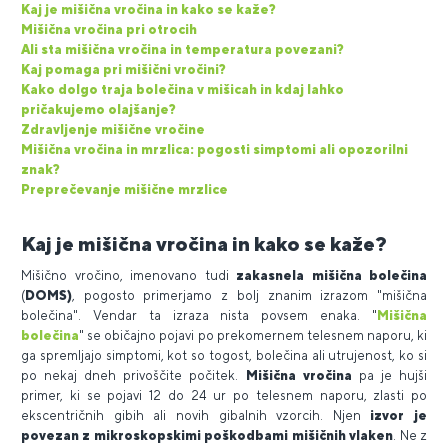
Kaj je mišična vročina in kako se kaže?
Mišična vročina pri otrocih
Ali sta mišična vročina in temperatura povezani?
Kaj pomaga pri mišični vročini?
Kako dolgo traja bolečina v mišicah in kdaj lahko
pričakujemo olajšanje?
Zdravljenje mišične vročine
Mišična vročina in mrzlica: pogosti simptomi ali opozorilni
znak?
Preprečevanje mišične mrzlice
Kaj je mišična vročina in kako se kaže?
Mišično vročino, imenovano tudi
zakasnela mišična bolečina
(
DOMS)
, pogosto primerjamo z bolj znanim izrazom "mišična
bolečina". Vendar ta izraza nista povsem enaka. "
Mišična
bolečina
" se običajno pojavi po prekomernem telesnem naporu, ki
ga spremljajo simptomi, kot so togost, bolečina ali utrujenost, ko si
po nekaj dneh privoščite počitek.
Mišična vročina
pa je hujši
primer, ki se pojavi 12 do 24 ur po telesnem naporu, zlasti po
ekscentričnih gibih ali novih gibalnih vzorcih. Njen
izvor je
povezan z mikroskopskimi poškodbami mišičnih vlaken
. Ne z