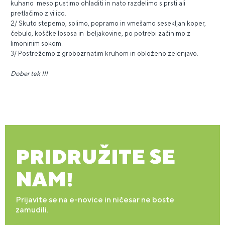
kuhano meso pustimo ohladiti in nato razdelimo s prsti ali
pretlačimo z vilico.
2/ Skuto stepemo, solimo, popramo in vmešamo sesekljan koper,
čebulo, koščke lososa in beljakovine, po potrebi začinimo z
limoninim sokom.
3/ Postrežemo z grobozrnatim kruhom in obloženo zelenjavo.
Dober tek !!!
PRIDRUŽITE SE
NAM!
Prijavite se na e-novice in ničesar ne boste
zamudili.