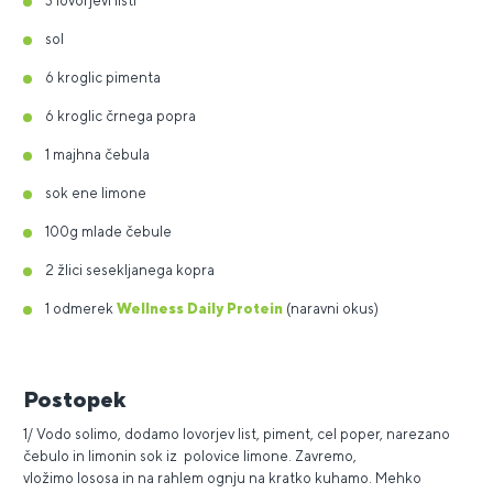
3 lovorjevi listi
sol
6 kroglic pimenta
6 kroglic črnega popra
1 majhna čebula
sok ene limone
100g mlade čebule
2 žlici sesekljanega kopra
1 odmerek
Wellness Daily Protein
(naravni okus)
Postopek
1/ Vodo solimo, dodamo lovorjev list, piment, cel poper, narezano
čebulo in limonin sok iz polovice limone. Zavremo,
vložimo lososa in na rahlem ognju na kratko kuhamo. Mehko