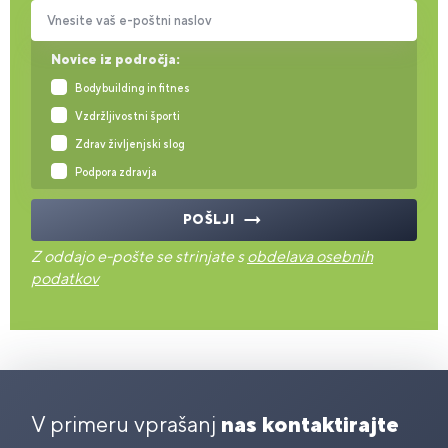
Vnesite vaš e-poštni naslov
Novice iz področja:
Bodybuilding in fitnes
Vzdržljivostni športi
Zdrav življenjski slog
Podpora zdravja
POŠLJI
Z oddajo e-pošte se strinjate s
obdelava osebnih
podatkov
V primeru vprašanj
nas kontaktirajte