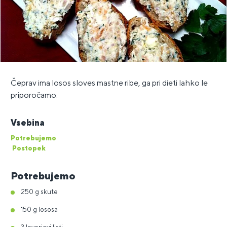
Čeprav ima losos sloves mastne ribe, ga pri dieti lahko le
priporočamo.
Vsebina
Potrebujemo
Postopek
Potrebujemo
250 g skute
150 g lososa