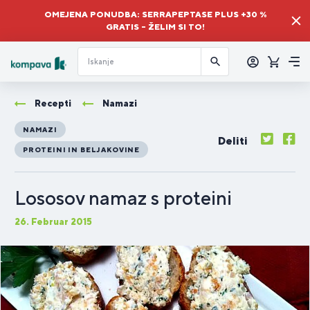
OMEJENA PONUDBA: SERRAPEPTASE PLUS +30 %
GRATIS – ŽELIM SI TO!
Prijava
Košaric
Me
Recepti
Namazi
NAMAZI
Deliti
PROTEINI IN BELJAKOVINE
Lososov namaz s proteini
26. Februar 2015