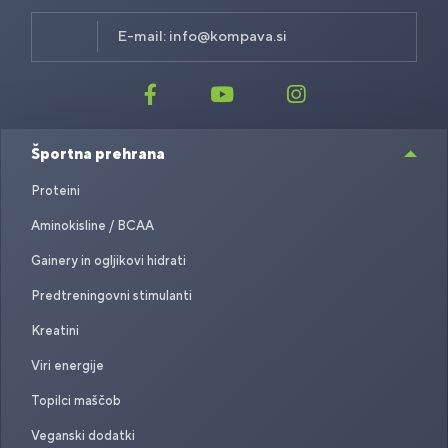
E-mail:
info@kompava.si
Športna prehrana
Proteini
Aminokisline / BCAA
Gainery in ogljikovi hidrati
Predtreningovni stimulanti
Kreatini
Viri energije
Topilci maščob
Veganski dodatki