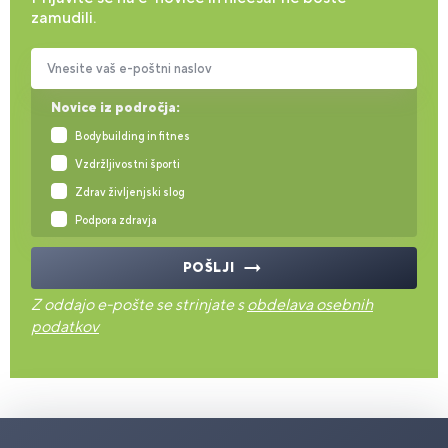
zamudili.
Vnesite vaš e-poštni naslov
Novice iz področja:
Bodybuilding in fitnes
Vzdržljivostni športi
Zdrav življenjski slog
Podpora zdravja
POŠLJI
Z oddajo e-pošte se strinjate s
obdelava osebnih
podatkov