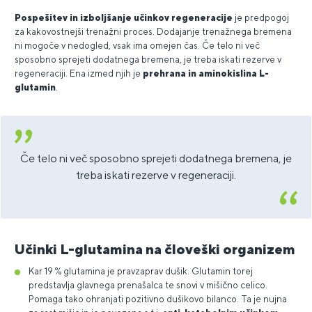
Pospešitev in izboljšanje učinkov regeneracije
je predpogoj
za kakovostnejši trenažni proces. Dodajanje trenažnega bremena
ni mogoče v nedogled, vsak ima omejen čas. Če telo ni več
sposobno sprejeti dodatnega bremena, je treba iskati rezerve v
regeneraciji. Ena izmed njih je
prehrana in aminokislina L-
glutamin
.
Če telo ni več sposobno sprejeti dodatnega bremena, je
treba iskati rezerve v regeneraciji.
Učinki L-glutamina na človeški organizem
Kar 19 % glutamina je pravzaprav dušik. Glutamin torej
predstavlja glavnega prenašalca te snovi v mišično celico.
Pomaga tako ohranjati pozitivno dušikovo bilanco. Ta je nujna