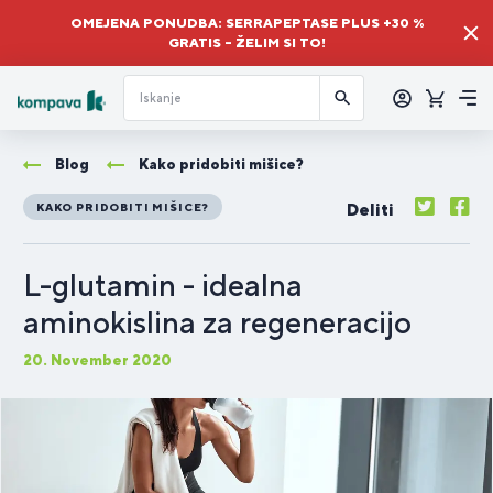
OMEJENA PONUDBA: SERRAPEPTASE PLUS +30 %
GRATIS – ŽELIM SI TO!
Prijava
Košaric
Me
Blog
Kako pridobiti mišice?
Deliti
KAKO PRIDOBITI MIŠICE?
L-glutamin - idealna
aminokislina za regeneracijo
20. November 2020