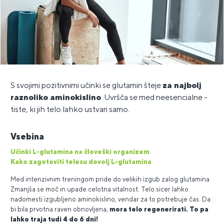
S svojimi pozitivnimi učinki se glutamin šteje
za najbolj
raznoliko aminokislino
. Uvršča se med neesencialne -
tiste, ki jih telo lahko ustvari samo.
Vsebina
Učinki L-glutamina na človeški organizem
Kako zagotoviti telesu dovolj L-glutamina
Med intenzivnim treningom pride do velikih izgub zalog glutamina.
Zmanjša se moč in upade celotna vitalnost. Telo sicer lahko
nadomesti izgubljeno aminokislino, vendar za to potrebuje čas. Da
bi bila prvotna raven obnovljena,
mora telo regenerirati. To pa
lahko traja tudi 4 do 6 dni!