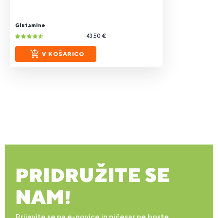
Glutamine
43.50 €
V KOŠARICO
PRIDRUŽITE SE
NAM!
Prijavite se na e-novice in ničesar ne boste