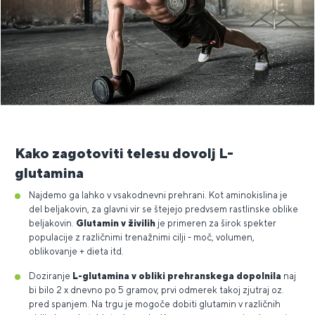
Kako zagotoviti telesu dovolj L-
glutamina
Najdemo ga lahko v vsakodnevni prehrani. Kot aminokislina je
del beljakovin, za glavni vir se štejejo predvsem rastlinske oblike
beljakovin.
Glutamin v živilih
je primeren za širok spekter
populacije z različnimi trenažnimi cilji - moč, volumen,
oblikovanje + dieta itd.
Doziranje
L-glutamina v obliki prehranskega dopolnila
naj
bi bilo 2 x dnevno po 5 gramov, prvi odmerek takoj zjutraj oz.
pred spanjem. Na trgu je mogoče dobiti glutamin v različnih