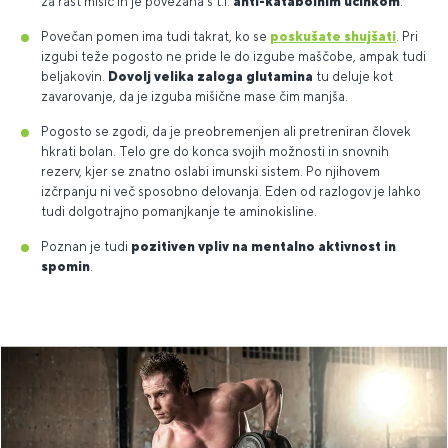
za rast mišic in je povezana s t.i.
anti-katabolnim učinkom
.
Povečan pomen ima tudi takrat, ko se
poskušate shujšati
. Pri
izgubi teže pogosto ne pride le do izgube maščobe, ampak tudi
beljakovin.
Dovolj velika zaloga glutamina
tu deluje kot
zavarovanje, da je izguba mišične mase čim manjša.
Pogosto se zgodi, da je preobremenjen ali pretreniran človek
hkrati bolan. Telo gre do konca svojih možnosti in snovnih
rezerv, kjer se znatno oslabi imunski sistem. Po njihovem
izčrpanju ni več sposobno delovanja. Eden od razlogov je lahko
tudi dolgotrajno pomanjkanje te aminokisline.
Poznan je tudi
pozitiven vpliv na mentalno aktivnost in
spomin
.