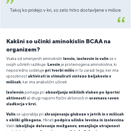
Takoj ko pridejo v kri, so zelo hitro dostavljene v mišice.
Kakšni so učinki aminokislin BCAA na
organizem?
Vsaka od omenjenih aminokislin
levcin, izolevcin in valin
se v
svojih učinkih razlikuje.
Levcin
je proteinogena aminokislina, ki
neposredno sodeluje
pri tvorbi mišic
in to zaradi tega, ker ima
sposobnost
aktivirati in stimulirati sintezo beljakovin v
mišicah
, kar ima anabolični učinek.
Izolevcin
pomaga pri
obnavljanju mišičnih vlaken po športni
aktivnosti
ali drugi naporni fizični aktivnosti in
uravnava raven
sladkorja v krvi.
Valin
se uporablja pri
shranjevanju glukoze v jetrih in v mišicah
v obliki glikogena.
Hkrati
podpira učinke levcina in izolevcina
.
Valin
izboljšuje delovanje možganov, zmanjšuje utrujenost