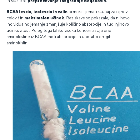
in služi kot
preprečevanje razgradnje beljakovin.
BCAA levcin, izolevcin in valin
bi morali jemati skupaj za njihov
celovit in
maksimalen učinek.
Raziskave so pokazale, da njihovo
individualno jemanje zmanjšuje količino absorpcije in tudi njihovo
učinkovitost. Poleg tega lahko visoka koncentracija ene
aminokisline iz BCAA moti absorpcijo in uporabo drugih
aminokislin.