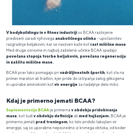
V bodybuildingu in v fitnes industriji
so BCAA razširjene
predvsem zaradi njihovega
anaboličnega učinka
– upočasnitev
razgradnje beljakovin, kar se navzven kaže kot
rast mišične mase
.
Med druge osnovne in najbolj zaželene učinke BCAA spadajo
povečana stopnja tvorbe beljakovin, povečana regeneracija
in zaščita mišične mase.
BCAA prav tako pomagajo pri
vzdržljivostnih športih
, kot sta na
primer maraton ali triatlon, kjer pride do izčrpanja zalog glikogena
in uporabe aminokislin kot
vir energije
za nadaljnje delo mišic.
Kdaj je primerno jemati BCAA?
Suplementacija BCAA
je primerna
v obdobju pridobivanja
mase
, kot tudi
v obdobju definicije
ali
med hujšanjem.
BCAA je
primerno jemati
pred treningom
, ko telo pridobi takojšen vir
energije, saj so uporabne neposredno iz krvnega obtoka, od koder