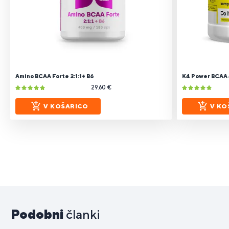
Amino BCAA Forte 2:1:1+ B6
K4 Power BCAA 4
29.60 €
V KOŠARICO
V KO
Podobni
članki