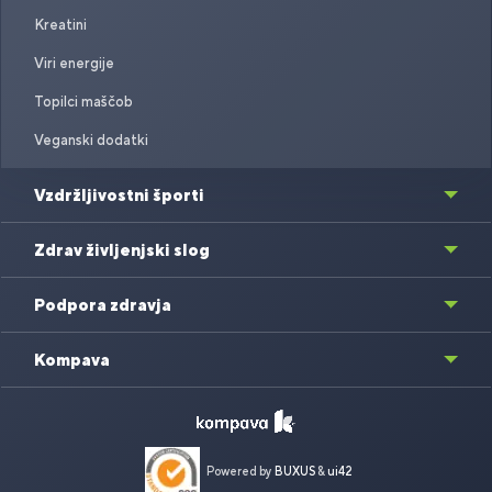
Kreatini
Viri energije
Topilci maščob
Veganski dodatki
Vzdržljivostni športi
Zdrav življenjski slog
Podpora zdravja
Kompava
Powered by
BUXUS
&
ui42