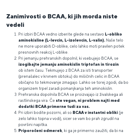
Zanimivosti o BCAA, ki jih morda niste
vedeli
Pri izbiri BCAA vedno izberite glede na sestavo
L-obliko
aminokisline (L-levcin, L-izolevcin, L-valin).
Naše telo
ne more uporabiti D-oblike, celo lahko moti pravilen potek
presnovnih reakcij L-oblike.
Pri jemanju prehranskih dopolnil, ki vsebujejo BCAA, se
izogibajte jemanju aminokislin triptofan in tirozin
ob istem času. Tekmujejo z BCAA za isti transporter
(prenašalec v krvnem obtoku) do mišičnih celic in BCAA
običajno to tekmovanje zmagajo. Lahko se torej zgodi, da bo
organizem trpel zaradi pomanjkanja teh aminokislin.
Prehranska dopolnila BCAA se proizvajajo iz živalskega ali
rastlinskega vira. Če
ste vegan, ni problem najti med
dodatki BCAA primerne tudi za vas.
Pri izbiri bodite pozorni, ali so
BCAA v instantni obliki
(je
zelo lahko topna v vodi), sicer se vam bo prah zgrudil na
površini napitka.
Priporočeni odmerek
, ki ga je primerno zaužiti, da bi na