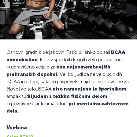
Osnovni gradnik beljakovin. Tako bi lahko opisali
BCAA
aminokisline
, ki so v športnih krogih zelo priljubljene
in upravičeno veljajo za
ene najpomembnejših
prehranskih dopolnil.
Veliko ljudi pa ne ve o učinkih
BCAA in o tem, kakšen prispevek imajo te aminokisline za
človeško telo. BCAA
niso namenjene le športnikom
,
ampak tudi
ljudem s težkim fizičnim delom
in pozitivne učinke imajo tudi
pri mentalno zahtevnem
delu.
Vsebina
Kaj so BCAA?