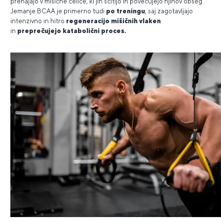
prehajajo v mišične celice, ki jih ščitijo in povečujejo njihov obseg.
Jemanje BCAA je primerno tudi
po treningu
, saj zagotavljajo
intenzivno in hitro
regeneracijo mišičnih vlaken
in
preprečujejo katabolični proces.