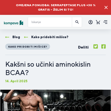
OMEJENA PONUDBA: SERRAPEPTASE PLUS +30 %
GRATIS – ŽELIM SI TO!
Prijava
Košaric
Me
Blog
Kako pridobiti mišice?
Deliti
KAKO PRIDOBITI MIŠICE?
Kakšni so učinki aminokislin
BCAA?
14. April 2025