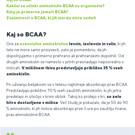
Kakšni so učinki aminokislin BCAA na organizem?
Kdaj je primerno jemati BCAA?
Zanimivosti o BCAA, ki jih morda niste vedeli
Kaj so BCAA?
Gre za
esencialne aminokisline
levcin, izolevcin in valin
, ki jih
telo ne more samo proizvesti, zato je pomembno, da jih
dopolnjujemo s primerno prehrano ali prehranskimi dopolnili. Od
drugih aminokislin se namesto v jetrih presnavljajo neposredno v
mišicah.
V mišičnem tkivu predstavljajo približno 35 % vseh
aminokislin.
Pri uživanju beljakovin se v telesu najhitreje absorbirajo prav BCAA.
Predstavljajo približno 70 % vseh zaužitih aminokislin, ki jih jetra
predelajo in izločijo v krvni obtok. Takoj ko pridejo v kri,
so zelo
hitro dostavljene v mišice
. Več študij je pokazalo, da je 50 do 90
% aminokislin, ki jih mišice absorbirajo prve 3 ure po zaužitju hrane,
prav aminokisline BCAA.