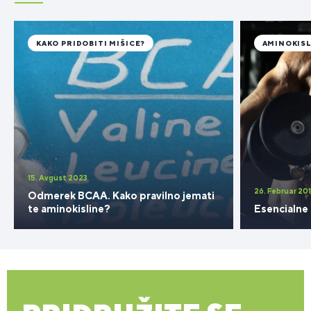
KAKO PRIDOBITI MIŠICE?
AMINOKISL
15. Avgust 2023
26. Februar 20
Odmerek BCAA. Kako pravilno jemati
te aminokisline?
Esencialne