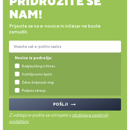
PRIDRUŽITE SE
NAM!
Prijavite se na e-novice in ničesar ne boste
zamudili.
Vnesite vaš e-poštni naslov
Novice iz področja:
Bodybuilding in fitnes
Vzdržljivostni športi
Zdrav življenjski slog
Podpora zdravja
POŠLJI
Z oddajo e-pošte se strinjate s
obdelava osebnih
podatkov