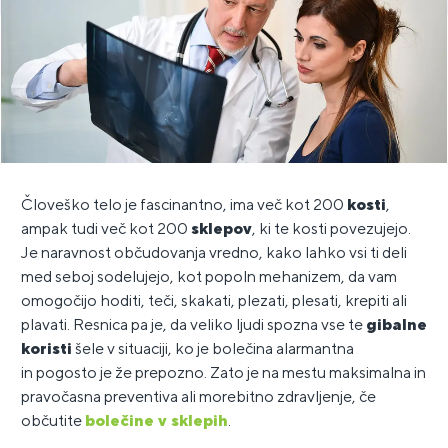
Človeško telo je fascinantno, ima več kot 200
kosti
,
ampak tudi več kot 200
sklepov
, ki te kosti povezujejo.
Je naravnost občudovanja vredno, kako lahko vsi ti deli
med seboj sodelujejo, kot popoln mehanizem, da vam
omogočijo hoditi, teči, skakati, plezati, plesati, krepiti ali
plavati. Resnica pa je, da veliko ljudi spozna vse te
gibalne
koristi
šele v situaciji, ko je bolečina alarmantna
in pogosto je že prepozno. Zato je na mestu maksimalna in
pravočasna preventiva ali morebitno zdravljenje, če
občutite
bolečine v sklepih
.