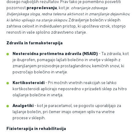
dosego najboljših rezultatov. Prav tako je pomembno posvetiti
pozornost
preprečevanju
, kot je:
ohranjanje zdravega
življenjskega sloga, redna telesna aktivnost in zmanjšanje dejavnikov,
ki lahko vplivajo na stanje sklepov.
Zdravljenje bolečin v sklepih
zahteva celovit in individualen pristop, ki upošteva vzrok, stopnjo
resnosti in vaše splošno zdravstveno stanje.
Zdravila in farmakoterapija
Nesteroidna protivnetna zdravila (NSAID)
- Ta zdravila, kot
je ibuprofen, pomagajo lajšati bolečino in vnetje v sklepih z
zmanjšanjem proizvodnje prostaglandinov, kemičnih snovi, ki
povzročajo bolečino in vnetje.
Kortikosteroidi
- Pri močnih vnetnih reakcijah se lahko
kortikosteroidi aplicirajo neposredno v prizadeti sklep za hitro
olajšanje bolečine in vnetja.
Analgetiki
- kot je paracetamol, se pogosto uporabljajo za
lajšanje bolečin, pri čemer imajo omejen vpliv na vnetne
procese v sklepih.
Fizioterapija in rehabilitacija