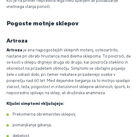
kot je na primer nepravilna lega med spanjem ali poslabšanje
vnetnega stanja ponoči.
Pogoste motnje sklepov
Artroza
Artroza
je ena najpogostejših sklepnih motenj, osteoartritis,
nastane pri obrabi hrustanca med dvema sklepoma. To povzroči, da
se kosti v sklepu drgnejo druga ob drugo, kar povzroča oteklino in
okorelost na prizadetem območju. Simptomi se običajno pojavijo
šele v odrasli dobi, pri čemer nekatere prizadenejo osebe v
povprečju nad 60 let. Med dejavnike tveganja za to motnjo spadajo
starost, teža, pogostost in intenzivnost sklepne aktivnosti, športi, ki
neposredno vplivajo na sklep, ali družinska anamneza.
Ključni simptomi vključujejo:
Prekomerna obremenitev sklepov,
pomanjkanje gibanja,
debelost,