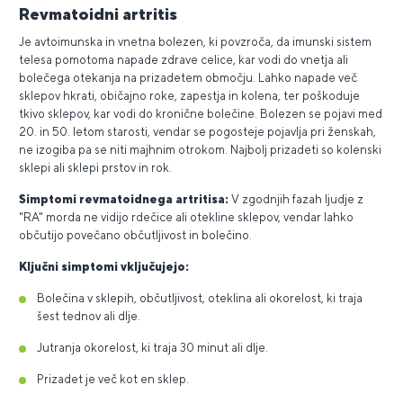
Revmatoidni artritis
Je avtoimunska in vnetna bolezen, ki povzroča, da imunski sistem
telesa pomotoma napade zdrave celice, kar vodi do vnetja ali
bolečega otekanja na prizadetem območju. Lahko napade več
sklepov hkrati, običajno roke, zapestja in kolena, ter poškoduje
tkivo sklepov, kar vodi do kronične bolečine. Bolezen se pojavi med
20. in 50. letom starosti, vendar se pogosteje pojavlja pri ženskah,
ne izogiba pa se niti majhnim otrokom. Najbolj prizadeti so kolenski
sklepi ali sklepi prstov in rok.
Simptomi revmatoidnega artritisa:
V zgodnjih fazah ljudje z
"RA" morda ne vidijo rdečice ali otekline sklepov, vendar lahko
občutijo povečano občutljivost in bolečino.
Ključni simptomi vključujejo:
Bolečina v sklepih, občutljivost, oteklina ali okorelost, ki traja
šest tednov ali dlje.
Jutranja okorelost, ki traja 30 minut ali dlje.
Prizadet je več kot en sklep.