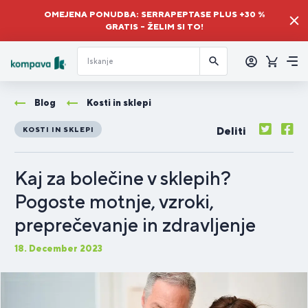
OMEJENA PONUDBA: SERRAPEPTASE PLUS +30 %
GRATIS – ŽELIM SI TO!
Prijava
Košaric
Me
Blog
Kosti in sklepi
Deliti
KOSTI IN SKLEPI
Kaj za bolečine v sklepih?
Pogoste motnje, vzroki,
preprečevanje in zdravljenje
18. December 2023