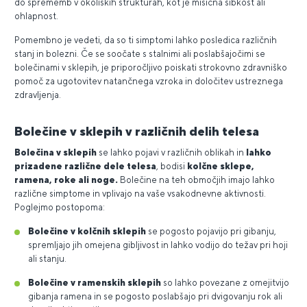
do sprememb v okoliških strukturah, kot je mišična šibkost ali
ohlapnost.
Pomembno je vedeti, da so ti simptomi lahko posledica različnih
stanj in bolezni. Če se soočate s stalnimi ali poslabšajočimi se
bolečinami v sklepih, je priporočljivo poiskati strokovno zdravniško
pomoč za ugotovitev natančnega vzroka in določitev ustreznega
zdravljenja.
Bolečine v sklepih v različnih delih telesa
Bolečina v sklepih
se lahko pojavi v različnih oblikah in
lahko
prizadene različne dele telesa
, bodisi
kolčne sklepe,
ramena, roke ali noge.
Bolečine na teh območjih imajo lahko
različne simptome in vplivajo na vaše vsakodnevne aktivnosti.
Poglejmo postopoma:
Bolečine v kolčnih sklepih
se pogosto pojavijo pri gibanju,
spremljajo jih omejena gibljivost in lahko vodijo do težav pri hoji
ali stanju.
Bolečine v ramenskih sklepih
so lahko povezane z omejitvijo
gibanja ramena in se pogosto poslabšajo pri dvigovanju rok ali