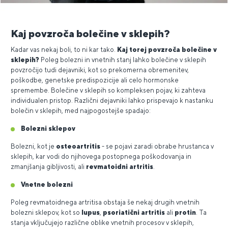
Kaj povzroča bolečine v sklepih?
Kadar vas nekaj boli, to ni kar tako.
Kaj torej povzroča bolečine v
sklepih?
Poleg bolezni in vnetnih stanj lahko bolečine v sklepih
povzročijo tudi dejavniki, kot so prekomerna obremenitev,
poškodbe, genetske predispozicije ali celo hormonske
spremembe. Bolečine v sklepih so kompleksen pojav, ki zahteva
individualen pristop. Različni dejavniki lahko prispevajo k nastanku
bolečin v sklepih, med najpogostejše spadajo:
Bolezni sklepov
Bolezni, kot je
osteoartritis
- se pojavi zaradi obrabe hrustanca v
sklepih, kar vodi do njihovega postopnega poškodovanja in
zmanjšanja gibljivosti, ali
revmatoidni artritis
.
Vnetne bolezni
Poleg revmatoidnega artritisa obstaja še nekaj drugih vnetnih
bolezni sklepov, kot so
lupus
,
psoriatični artritis
ali
protin
. Ta
stanja vključujejo različne oblike vnetnih procesov v sklepih,