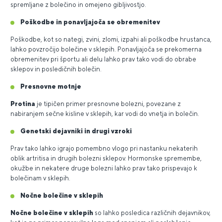
spremljane z bolečino in omejeno gibljivostjo.
Poškodbe in ponavljajoča se obremenitev
Poškodbe, kot so nategi, zvini, zlomi, izpahi ali poškodbe hrustanca,
lahko povzročijo bolečine v sklepih. Ponavljajoča se prekomerna
obremenitev pri športu ali delu lahko prav tako vodi do obrabe
sklepov in posledičnih bolečin.
Presnovne motnje
Protina
je tipičen primer presnovne bolezni, povezane z
nabiranjem sečne kisline v sklepih, kar vodi do vnetja in bolečin.
Genetski dejavniki in drugi vzroki
Prav tako lahko igrajo pomembno vlogo pri nastanku nekaterih
oblik artritisa in drugih bolezni sklepov. Hormonske spremembe,
okužbe in nekatere druge bolezni lahko prav tako prispevajo k
bolečinam v sklepih.
Nočne bolečine v sklepih
Nočne bolečine v sklepih
so lahko posledica različnih dejavnikov,