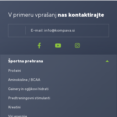
V primeru vprašanj
nas kontaktirajte
E-mail:
info@kompava.si
Športna prehrana
Proteini
Aminokisline / BCAA
Gainery in ogljikovi hidrati
Predtreningovni stimulanti
Kreatini
Viri energije