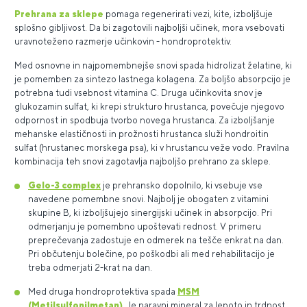
Prehrana za sklepe
pomaga regenerirati vezi, kite, izboljšuje
splošno gibljivost. Da bi zagotovili najboljši učinek, mora vsebovati
uravnoteženo razmerje učinkovin - hondroprotektiv.
Med osnovne in najpomembnejše snovi spada hidrolizat želatine, ki
je pomemben za sintezo lastnega kolagena. Za boljšo absorpcijo je
potrebna tudi vsebnost vitamina C. Druga učinkovita snov je
glukozamin sulfat, ki krepi strukturo hrustanca, povečuje njegovo
odpornost in spodbuja tvorbo novega hrustanca. Za izboljšanje
mehanske elastičnosti in prožnosti hrustanca služi hondroitin
sulfat (hrustanec morskega psa), ki v hrustancu veže vodo. Pravilna
kombinacija teh snovi zagotavlja najboljšo prehrano za sklepe.
Gelo-3 complex
je prehransko dopolnilo, ki vsebuje vse
navedene pomembne snovi. Najbolj je obogaten z vitamini
skupine B, ki izboljšujejo sinergijski učinek in absorpcijo. Pri
odmerjanju je pomembno upoštevati rednost. V primeru
preprečevanja zadostuje en odmerek na tešče enkrat na dan.
Pri občutenju bolečine, po poškodbi ali med rehabilitacijo je
treba odmerjati 2-krat na dan.
Med druga hondroprotektiva spada
MSM
(Metilsulfonilmetan)
. Je naravni mineral za lepoto in trdnost