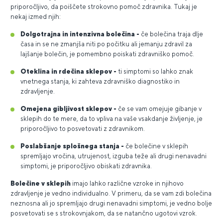
priporočljivo, da poiščete strokovno pomoč zdravnika. Tukaj je
nekaj izmed njih:
Dolgotrajna in intenzivna bolečina -
če bolečina traja dlje
časa in se ne zmanjša niti po počitku ali jemanju zdravil za
lajšanje bolečin, je pomembno poiskati zdravniško pomoč.
Oteklina in rdečina sklepov -
ti simptomi so lahko znak
vnetnega stanja, ki zahteva zdravniško diagnostiko in
zdravljenje.
Omejena gibljivost sklepov -
če se vam omejuje gibanje v
sklepih do te mere, da to vpliva na vaše vsakdanje življenje, je
priporočljivo to posvetovati z zdravnikom.
Poslabšanje splošnega stanja -
če bolečine v sklepih
spremljajo vročina, utrujenost, izguba teže ali drugi nenavadni
simptomi, je priporočljivo obiskati zdravnika.
Bolečine v sklepih
imajo lahko različne vzroke in njihovo
zdravljenje je vedno individualno. V primeru, da se vam zdi bolečina
neznosna ali jo spremljajo drugi nenavadni simptomi, je vedno bolje
posvetovati se s strokovnjakom, da se natančno ugotovi vzrok.