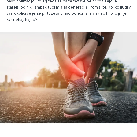
našo civilizacijo. Poleg tega se na te težave ne pritožujejo le
starejši bolniki, ampak tudi mlajša generacija. Pomislite, koliko ljudi v
vaši okolici se je že pritoževalo nad bolečinami v sklepih, bilo jih je
kar nekaj, kajne?