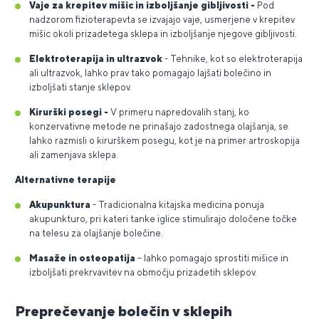
Vaje za krepitev mišic in izboljšanje gibljivosti -
Pod
nadzorom fizioterapevta se izvajajo vaje, usmerjene v krepitev
mišic okoli prizadetega sklepa in izboljšanje njegove gibljivosti.
Elektroterapija in ultrazvok
- Tehnike, kot so elektroterapija
ali ultrazvok, lahko prav tako pomagajo lajšati bolečino in
izboljšati stanje sklepov.
Kirurški posegi -
V primeru napredovalih stanj, ko
konzervativne metode ne prinašajo zadostnega olajšanja, se
lahko razmisli o kirurškem posegu, kot je na primer artroskopija
ali zamenjava sklepa.
Alternativne terapije
Akupunktura
- Tradicionalna kitajska medicina ponuja
akupunkturo, pri kateri tanke iglice stimulirajo določene točke
na telesu za olajšanje bolečine.
Masaže in osteopatija
– lahko pomagajo sprostiti mišice in
izboljšati prekrvavitev na območju prizadetih sklepov.
Preprečevanje bolečin v sklepih