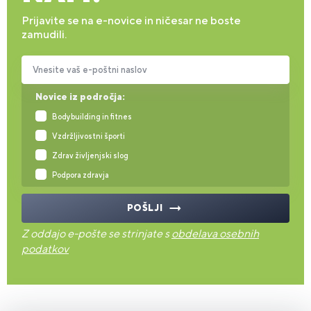
Prijavite se na e-novice in ničesar ne boste
zamudili.
Vnesite vaš e-poštni naslov
Novice iz področja:
Bodybuilding in fitnes
Vzdržljivostni športi
Zdrav življenjski slog
Podpora zdravja
POŠLJI
Z oddajo e-pošte se strinjate s
obdelava osebnih
podatkov