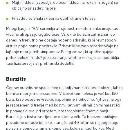
Majhni sklepi (zapestja, določeni sklepi na rokah in nogah) so
običajno prizadeti najprej.
Prizadeti so enaki sklepi na obeh straneh telesa.
Mnogi ljudje z "RA" spremlja utrujenost, nekateri lahko imajo tudi
vročino ali opazijo izgubo teže. Vzrok te bolezni žal ni znan do
danes in trenutno ne obstaja nobeno zdravilo, ki bi revmatoidni
artritis popolnoma pozdravilo. Zdravniki se zato osredotočajo na
lajšanje neprijetnih simptomov. Poleg zdravil, ki upočasnjujejo
potek bolezni in služijo za zatiranje vnetne reakcije, se uporablja
tudi fizioterapija ali prehranski dodatki.
Burzitis
Čeprav burzitis ne spada med najbolj znane sklepne bolezni, lahko
bolnike neprijetno prizadene. V človeškem telesu je več kot 150
burz, ki so posebne vrečke, napolnjene s tekočino. Njihova naloga
je razbremeniti trenje med kostmi, tetivami ali mišičnimi narastišči
in pomagajo tudi pri prostem, brezproblematičnem gibanju.
Burzitis je v bistvu vnetje ene od teh vrečk. Ta bolezen običajno
prizadene odrasle bolnike, starejše od 40 let, in se najpogosteje
pojavi na območju ramen, komolcev, kolen ali tudi kolkov. Med