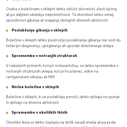
Oseba z bolečinami v sklepih lahko občuti okorelost, zlasti zjutraj
ali po daljšem obdobju nepremičnosti. Ta okorelost lahko omeji
sposobnost gibanja ali izvajanja običajnih dnevnih aktivnosti.
Poslabšanje gibanja v sklepih
Bolečine v sklepih lahko povzročijo poslabšanje gibanja, kar vodi do
težav pri dvigovanju, upogibanju ali uporabi določenega sklepa.
Spremembe v notranjih strukturah
V nekaterih primerih, kot pri osteoartritisu, so lahko spremembe v
notranjih strukturah sklepa, kot je hrustanec, vidne na
rentgenskem slikanju ali MRI.
Nočne bolečine v sklepih
Bolečine v sklepih, ki se poslabšajo ponoči, lahko vplivajo na spanje
in vplivajo na dnevne aktivnosti.
Spremembe v okoliških tkivih
Okoliška tkiva so lahko toplejša na dotik zaradi vnetja ali pa pride