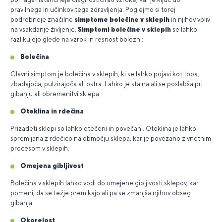
pravilnega in učinkovitega zdravljenja. Poglejmo si torej
podrobneje značilne
simptome bolečine v sklepih
in njihov vpliv
na vsakdanje življenje.
Simptomi bolečine v sklepih
se lahko
razlikujejo glede na vzrok in resnost bolezni:
Bolečina
Glavni simptom je bolečina v sklepih, ki se lahko pojavi kot topa,
zbadajoča, pulzirajoča ali ostra. Lahko je stalna ali se poslabša pri
gibanju ali obremenitvi sklepa.
Oteklina in rdečina
Prizadeti sklepi so lahko otečeni in povečani. Oteklina je lahko
spremljana z rdečico na območju sklepa, kar je povezano z vnetnim
procesom v sklepih.
Omejena gibljivost
Bolečina v sklepih lahko vodi do omejene gibljivosti sklepov, kar
pomeni, da se težje premikajo ali pa se zmanjša njihov obseg
gibanja.
Okorelost