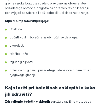
glavne vzroke burzitisa spadajo prekomerna obremenitev
prizadetega območja, dolgotrajna obremenitev pri klečanju,
ponavljajoči se udarci ali poškodbe ali tudi slabo raztezanje.
Ključni simptomi vključujejo:
Oteklina,
občutljivost in bolečina na območjih okoli sklepa,
okorelost,
rdečica kože,
izguba gibljivosti,
bolečina pri gibanju prizadetega sklepa v celotnem obsegu
njegovega gibanja.
Kaj storiti pri bolečinah v sklepih in kako
jih zdraviti?
Zdravljenje bolečin v sklepih
združuje različne metode za