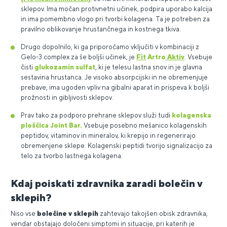
sklepov. Ima močan protivnetni učinek, podpira uporabo kalcija
in ima pomembno vlogo pri tvorbi kolagena. Ta je potreben za
pravilno oblikovanje hrustančnega in kostnega tkiva.
Drugo dopolnilo, ki ga priporočamo vključiti v kombinaciji z
Gelo-3 complex za še boljši učinek, je
Fit
Artro
Aktiv
. Vsebuje
čisti
glukozamin sulfat
, ki je telesu lastna snov in je glavna
sestavina hrustanca. Je visoko absorpcijski in ne obremenjuje
prebave, ima ugoden vpliv na gibalni aparat in prispeva k boljši
prožnosti in gibljivosti sklepov.
Prav tako za podporo prehrane sklepov služi tudi
kolagenska
ploščica Joint Bar.
Vsebuje posebno mešanico kolagenskih
peptidov, vitaminov in mineralov, ki krepijo in regenerirajo
obremenjene sklepe. Kolagenski peptidi tvorijo signalizacijo za
telo za tvorbo lastnega kolagena.
Kdaj poiskati zdravnika zaradi bolečin v
sklepih?
Niso vse
bolečine v sklepih
zahtevajo takojšen obisk zdravnika,
vendar obstajajo določeni simptomi in situacije, pri katerih je