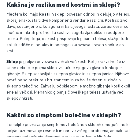
Kakšna je razlika med kostmi in sklepi?
Medtem ko imajo
kosti
in sklepi povezan odnos in delujejo v telesu
skoraj enako, sta ti dve komponenti vendarle različni. Kosti so živo
tkivo, sestavljeno iz kolagena in kalcijevega fosfata, zaradi česar so
močne in hkrati prožne. Ta sestava zagotavlja obliko in podporo
telesu. Poleg tega, da kosti prispevajo k gibanju telesa, služijo tudi
kot skladišče mineralov in pomagajo uravnavati raven sladkorja v
krvi.
Sklep
je gibljiva povezava dveh ali več kosti. Kot je razvidno že iz
same definicije pojma sklep, vključuje njegovo glavno funkcijo –
gibanje. Sklep sestavljata sklepna glavica in sklepna jamica. Njihove
površine so prekrite s hrustancem in za boljše drsenje izločajo
sklepno tekočino. Zahvaljujoč sklepom je možno gibanje kosti okoli
ene ali več osi. Mehaniko gibanja človeškega telesa ustvarja več
sklepov hkrati.
Kakšni so simptomi bolečine v sklepih?
Temeljito poznavanje simptomov bolečine v sklepih omogoča ne le
boljše razumevanje resnosti in narave vašega problema, ampak tudi
pomaga natančneje diagnosticirati vzroke, kar je ključ do