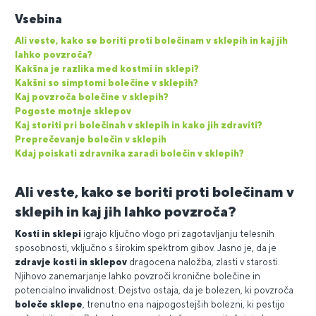
Vsebina
Ali veste, kako se boriti proti bolečinam v sklepih in kaj jih
lahko povzroča?
Kakšna je razlika med kostmi in sklepi?
Kakšni so simptomi bolečine v sklepih?
Kaj povzroča bolečine v sklepih?
Pogoste motnje sklepov
Kaj storiti pri bolečinah v sklepih in kako jih zdraviti?
Preprečevanje bolečin v sklepih
Kdaj poiskati zdravnika zaradi bolečin v sklepih?
Ali veste, kako se boriti proti bolečinam v
sklepih in kaj jih lahko povzroča?
Kosti in sklepi
igrajo ključno vlogo pri zagotavljanju telesnih
sposobnosti, vključno s širokim spektrom gibov. Jasno je, da je
zdravje kosti in sklepov
dragocena naložba, zlasti v starosti.
Njihovo zanemarjanje lahko povzroči kronične bolečine in
potencialno invalidnost. Dejstvo ostaja, da je bolezen, ki povzroča
boleče sklepe
, trenutno ena najpogostejših bolezni, ki pestijo