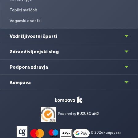
Topilci maščob
Veganski dodatki
Vzdržljivostni športi
Zdrav življenjski slog
Podpora zdravja
Kompava
Powered by
BUXUS
&
ui42
© 2026 kompava.si