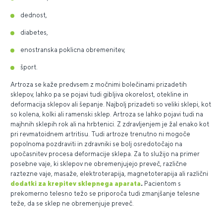
dednost,
diabetes,
enostranska poklicna obremenitev,
šport.
Artroza se kaže predvsem z močnimi bolečinami prizadetih
sklepov, lahko pa se pojavi tudi gibljiva okorelost, otekline in
deformacija sklepov ali šepanje. Najbolj prizadeti so veliki sklepi, kot
so kolena, kolki ali ramenski sklep. Artroza se lahko pojavi tudi na
majhnih sklepih rok ali na hrbtenici. Z zdravljenjem je žal enako kot
pri revmatoidnem artritisu. Tudi artroze trenutno ni mogoče
popolnoma pozdraviti in zdravniki se bolj osredotočajo na
upočasnitev procesa deformacije sklepa. Za to služijo na primer
posebne vaje, ki sklepov ne obremenjujejo preveč, različne
raztezne vaje, masaže, elektroterapija, magnetoterapija ali različni
dodatki za krepitev sklepnega aparata
.
Pacientom s
prekomerno telesno težo se priporoča tudi zmanjšanje telesne
teže, da se sklep ne obremenjuje preveč.