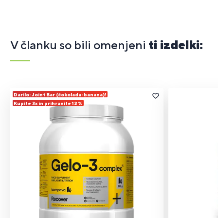
V članku so bili omenjeni
ti izdelki:
Darilo: Joint Bar (čokolada-banana)!
Kupite 3x in prihranite 12 %