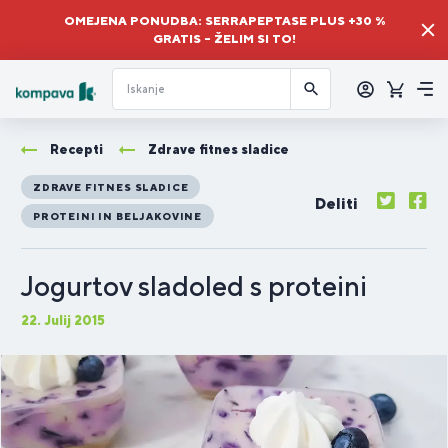
OMEJENA PONUDBA: SERRAPEPTASE PLUS +30 %
GRATIS – ŽELIM SI TO!
Prijava
Košaric
Me
Recepti
Zdrave fitnes sladice
ZDRAVE FITNES SLADICE
Deliti
PROTEINI IN BELJAKOVINE
Jogurtov sladoled s proteini
22. Julij 2015