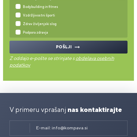
Bodybuilding in fitnes
Vzdržljivostni športi
Zdrav življenjski slog
Podpora zdravja
POŠLJI
Z oddajo e-pošte se strinjate s
obdelava osebnih
podatkov
V primeru vprašanj
nas kontaktirajte
E-mail:
info@kompava.si