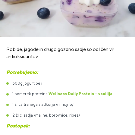
Robide, jagode in drugo gozdno sadje so odličen vir
antioksidantov.
Potrebujemo:
500g jogurt beli
1 odmerek proteina
Wellness Daily Protein –
vanilija
1 žlica trsnega sladkorja /ni nujno/
2 žlici sadja /maline, borovnice, ribez/
Postopek: