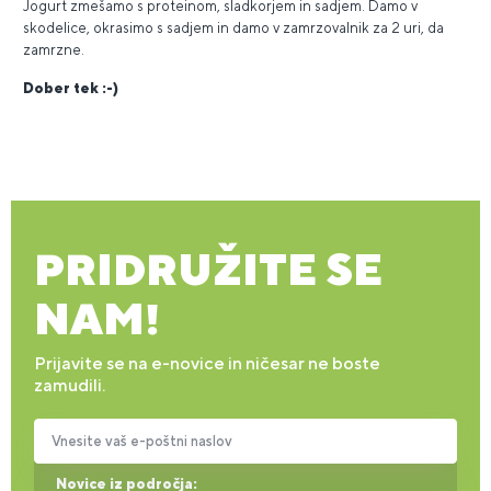
Jogurt zmešamo s proteinom, sladkorjem in sadjem. Damo v
skodelice, okrasimo s sadjem in damo v zamrzovalnik za 2 uri, da
zamrzne.
Dober tek :-)
PRIDRUŽITE SE
NAM!
Prijavite se na e-novice in ničesar ne boste
zamudili.
Vnesite vaš e-poštni naslov
Novice iz področja: