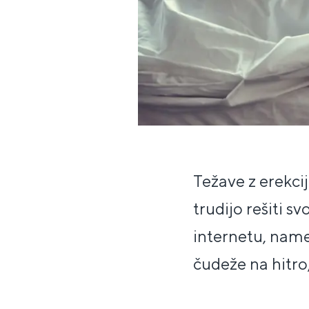
Težave z erekci
trudijo rešiti s
internetu, name
čudeže na hitro