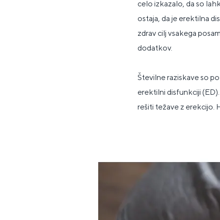
celo izkazalo, da so la
ostaja, da je erektilna d
zdrav cilj vsakega posam
dodatkov.
Številne raziskave so 
erektilni disfunkciji (E
rešiti težave z erekcijo.