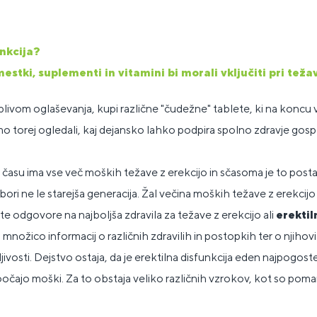
unkcija?
stki, suplementi in vitamini bi morali vključiti pri teža
livom oglaševanja, kupi različne "čudežne" tablete, ki na koncu
o torej ogledali, kaj dejansko lahko podpira spolno zdravje gos
času ima vse več moških težave z erekcijo in sčasoma je to pos
ori ne le starejša generacija. Žal večina moških težave z erekcijo pr
te odgovore na najboljša zdravila za težave z erekcijo ali
erektil
 množico informacij o različnih zdravilih in postopkih ter o njiho
jivosti. Dejstvo ostaja, da je erektilna disfunkcija eden najpogos
oočajo moški. Za to obstaja veliko različnih vzrokov, kot so poman