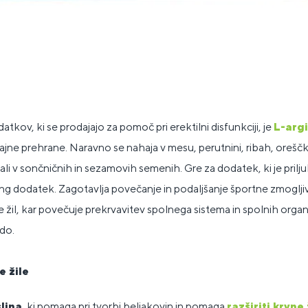
tkov, ki se prodajajo za pomoč pri erektilni disfunkciji, je
L-arg
čajne prehrane. Naravno se nahaja v mesu, perutnini, ribah, oreščki
li v sončničnih in sezamovih semenih. Gre za dodatek, ki je prilj
ng dodatek. Zagotavlja povečanje in podaljšanje športne zmogljiv
e žil, kar povečuje prekrvavitev spolnega sistema in spolnih organ
do.
e žile
lina
, ki pomaga pri tvorbi beljakovin in pomaga
razširiti krvne 