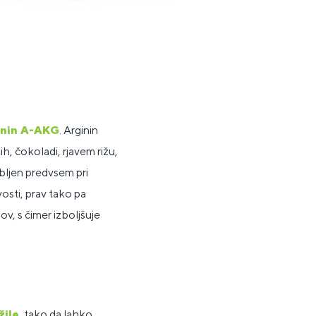
inin A-AKG
. Arginin
h, čokoladi, rjavem rižu,
ubljen predvsem pri
osti, prav tako pa
ov, s čimer izboljšuje
žile
, tako da lahko