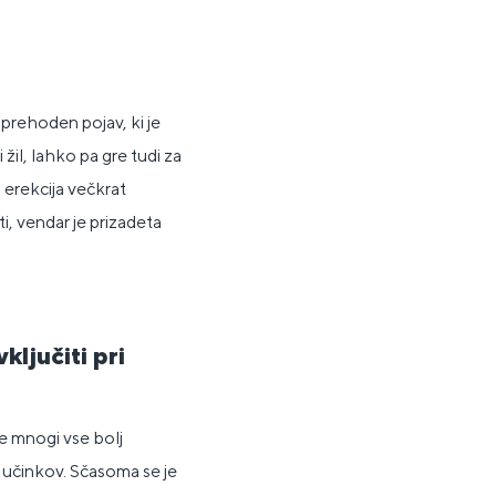
 prehoden pojav, ki je
žil, lahko pa gre tudi za
erekcija večkrat
i, vendar je prizadeta
vključiti pri
e mnogi vse bolj
h učinkov. Sčasoma se je