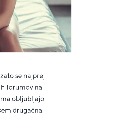
zato se najprej
skih forumov na
oma obljubljajo
vsem drugačna.