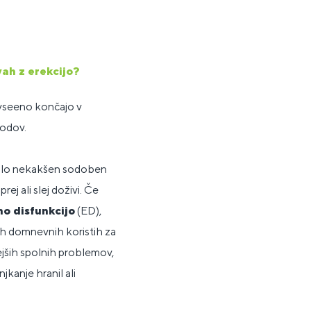
vah z erekcijo?
 vseeno končajo v
podov.
talo nekakšen sodoben
ej ali slej doživi. Če
no disfunkcijo
(ED),
vih domnevnih koristih za
tejših spolnih problemov,
jkanje hranil ali