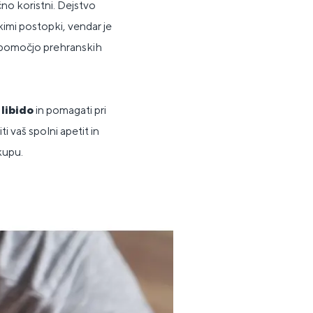
no koristni. Dejstvo
skimi postopki, vendar je
 s pomočjo prehranskih
libido
in pomagati pri
 vaš spolni apetit in
kupu.