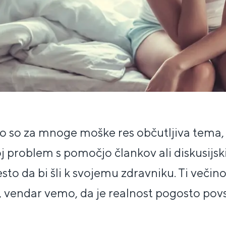
jo so za mnoge moške res občutljiva tema, 
voj problem s pomočjo člankov ali diskusij
sto da bi šli k svojemu zdravniku. Ti večin
, vendar vemo, da je realnost pogosto po