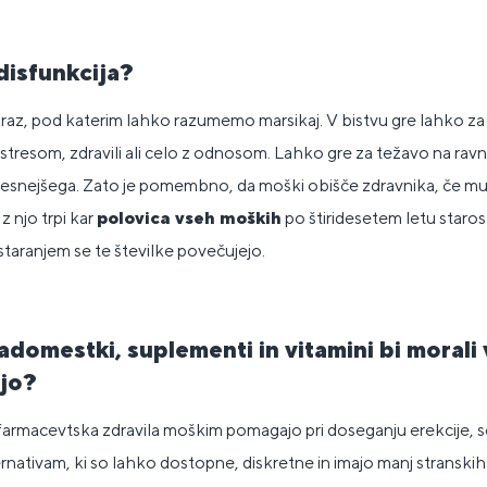
 disfunkcija?
 izraz, pod katerim lahko razumemo marsikaj. V bistvu gre lahko za
tresom, zdravili ali celo z odnosom. Lahko gre za težavo na ravni 
esnejšega. Zato je pomembno, da moški obišče zdravnika, če mu 
z njo trpi kar
polovica vseh moških
po štiridesetem letu starost
 staranjem se te številke povečujejo.
nadomestki
,
suplementi in
vitamini bi morali 
ijo?
armacevtska zdravila moškim pomagajo pri doseganju erekcije, s
rnativam, ki so lahko dostopne, diskretne in imajo manj stranski