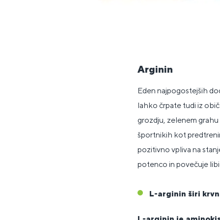
Arginin
Eden najpogostejših doda
lahko črpate tudi iz obi
grozdju, zelenem grahu a
športnikih kot predtreni
pozitivno vpliva na stanj
potenco in povečuje libi
L-arginin širi krvn
L-arginin je aminokis