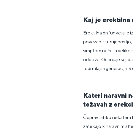
Kaj je erektilna
Erektilna disfunkcija je
povezan z utrujenostjo, s
simptom nečesa veliko r
odpove. Ocenjuje se, da 
tudi mlajša generacija. S
Kateri naravni 
težavah z erekc
Čeprav lahko nekatera f
zatekajo k naravnim alte