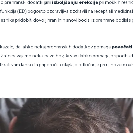
hko prehranski dodatki
pri izboljšanju erekcije
pri moških resnič
isfunkcija (ED) pogosto ozdravljiva z zdravili na recept ali medicin
eznika pridobiti dovolj hranilnih snovi bodisi iz prehrane bodisi
pokazale, da lahko nekaj prehranskih dodatkov pomaga
povečati 
D). Zato navajamo nekaj navdihov, ki vam lahko pomagajo spodbuditi
 Hkrati vam lahko ta priporočila olajšajo odločanje pri njihovem na