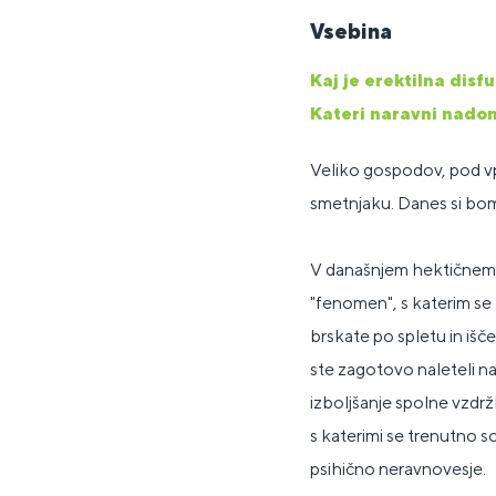
Vsebina
Kaj je erektilna disf
Kateri naravni nadome
Veliko gospodov, pod vp
smetnjaku. Danes si bom
V današnjem hektičnem 
"fenomen", s katerim se b
brskate po spletu in išče
ste zagotovo naleteli na
izboljšanje spolne vzdržl
s katerimi se trenutno s
psihično neravnovesje.